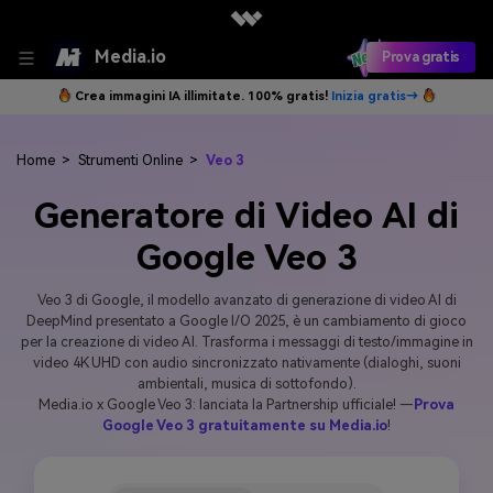
Media.io
Prova gratis
Crea immagini IA illimitate. 100% gratis!
Inizia gratis→
Home
>
Strumenti Online
>
Veo 3
Generatore di Video AI di
Google Veo 3
Veo 3 di Google, il modello avanzato di generazione di video AI di
DeepMind presentato a Google I/O 2025, è un cambiamento di gioco
per la creazione di video AI. Trasforma i messaggi di testo/immagine in
video 4K UHD con audio sincronizzato nativamente (dialoghi, suoni
ambientali, musica di sottofondo).
Media.io x Google Veo 3: lanciata la Partnership ufficiale! —
Prova
Google Veo 3 gratuitamente su Media.io
!