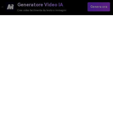
Generatore Video IA
Genera ora
Crea video facilmente da testo o immagini
Prova Ora Il Modello Veo 3 AI
Media.io Online Tools Quality Rating：
4.7 (162,357 Votes)
Generatore Video AI
Generatore Immagini AI
Generatore Musica AI
Template e Filtri AI