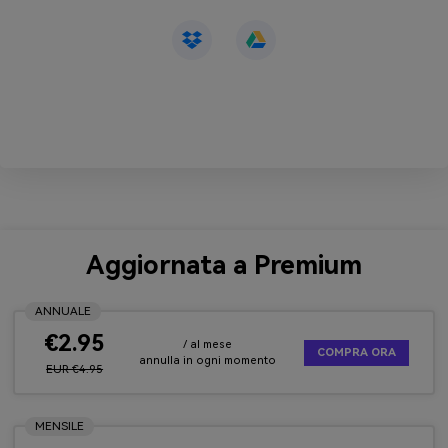
Aggiornata a Premium
ANNUALE
€2.95
/ al mese
COMPRA ORA
annulla in ogni momento
EUR €4.95
MENSILE