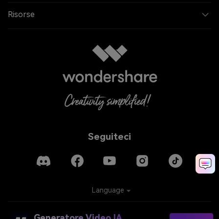
Risorse
Seguiteci
Language
Generatore Video IA
Privacy
Cookies