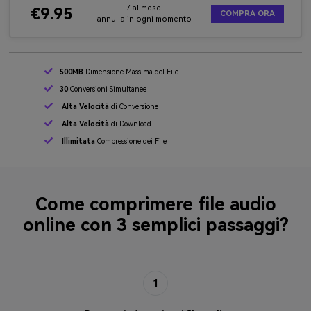
/ al mese
€9.95
COMPRA ORA
annulla in ogni momento
500MB
Dimensione Massima del File
30
Conversioni Simultanee
Alta Velocità
di Conversione
Alta Velocità
di Download
Illimitata
Compressione dei File
Come comprimere file audio
online con 3 semplici passaggi?
1