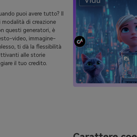
uando puoi avere tutto? Il
i modalità di creazione
on questi generatori, è
testo-video, immagine-
sso, ti dà la flessibilità
ttivanti alle storie
are il tuo credito.
Carattere coe