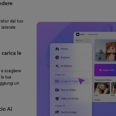
cedere
rator dal tuo
 laterale
 carica le
 e scegliere
 la tua
ggiungi un
io AI