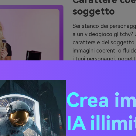
soggetto
Sei stanco dei personaggi
a un videogioco glitchy? 
carattere e del soggetto 
immagini coerenti o fluide.
i tuoi personaggi, oggett
dall'inizio alla fine. Dall
di un prodotto o alla spi
professionale ai tuoi spet
Crea i
Prova Subito Vidu A
IA illim