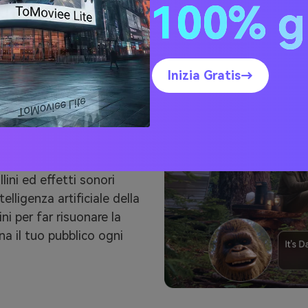
100% g
ti
ale
Inizia Gratis→
audio mantiene gli
idu AI inchiodano
telligenza artificiale
a sonora. Con questi
lini ed effetti sonori
elligenza artificiale della
i per far risuonare la
a il tuo pubblico ogni