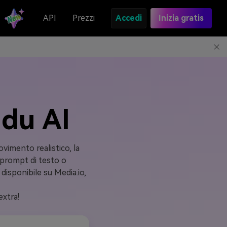
API
Prezzi
Accedi
Inizia gratis
idu AI
ovimento realistico, la
e prompt di testo o
isponibile su Media.io,
extra!