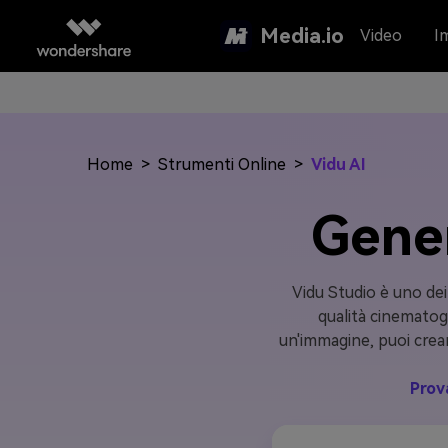
Media.io
Video
I
Home
>
Strumenti Online
>
Vidu AI
Gener
Vidu Studio è uno dei 
qualità cinematogr
un'immagine, puoi crea
Prov