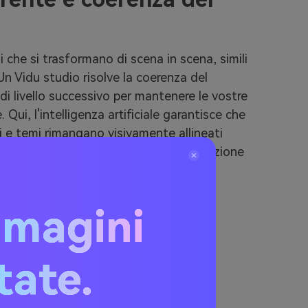
 che si trasformano di scena in scena, simili
Un Vidu studio risolve la coerenza del
di livello successivo per mantenere le vostre
 Qui, l'intelligenza artificiale garantisce che
i e temi rimangano visivamente allineati
a costruzione di una storia, alla presentazione
egazione di un concetto, dà un tocco
tatori.
mmagini
I
itate.