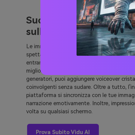
Suono e Upscaling basa
sull'intelligenza artifici
Le immagini possono attirare l'occhio, ma l'
spettatori agganciati e i generatori video V
entrambi. Le funzionalità audio basate sull'in
migliorano ogni aspetto della tua esperienz
generatori, puoi aggiungere voiceover cristal
coinvolgenti senza sudare. Oltre a tutto, l'int
piattaforma si sincronizza con le tue immagin
narrazione emotivamente. Inoltre, impression
volta su qualsiasi schermo.
Prova Subito Vidu AI