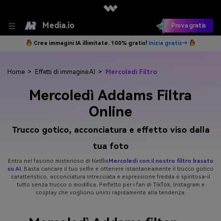
Media.io
Prova gratis
Crea immagini IA illimitate. 100% gratis!
Inizia gratis→
Home
>
Effetti di immagine AI
>
Mercoledì Filtro
Mercoledì Addams Filtra
Online
Trucco gotico, acconciatura e effetto viso dalla
tua foto
Entra nel fascino misterioso di Netflix
Mercoledì con il nostro filtro basato
su AI
. Basta caricare il tuo selfie e ottenere istantaneamente il trucco gotico
caratteristico, acconciatura intrecciata e espressione fredda e spiritosa-il
tutto senza trucco o modifica. Perfetto per i fan di TikTok, Instagram e
cosplay che vogliono unirsi rapidamente alla tendenza.