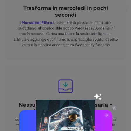
Trasforma in mercoledì in pochi
secondi
Il
Mercoledì Filtro
Ti permette di passare dal tuo look
quotidiano all'iconico stile gotico Wednesday Addams in
pochi secondi. Carica una foto e la nostra intelligenza
artificiale aggiunge occhi fumosi, sopracciglia sottili, rossetto
scuro e la classica acconciatura Wednesday Addams.
Nessuna competenza necessaria –
basta caricare una foto
con il
Mercoledì Addams Filtra online
, non hai bisogno di
trucco o esperienza di montaggio. Basta caricare un selfie
chiaro e l'IA creerà una foto di trucco di mercoledì di alta