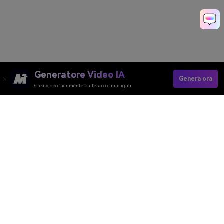
Generatore Video IA
Genera ora
Crea video facilmente da testo o immagini
Media.io Online Tools
Quality Rating:
4.8
(215,357 Votes)
Generatore Video AI
Generatore Immagini AI