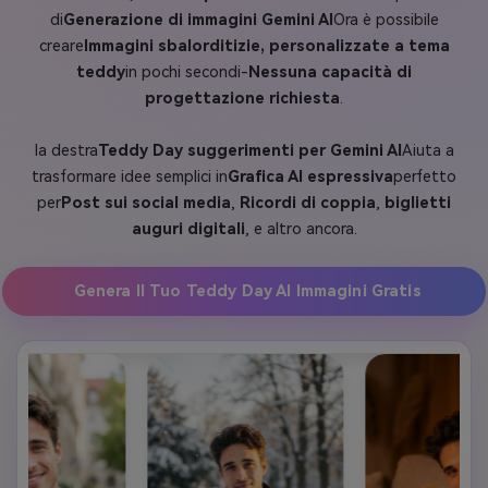
di
Generazione di immagini Gemini AI
Ora è possibile
creare
Immagini sbalorditizie, personalizzate a tema
teddy
in pochi secondi-
Nessuna capacità di
progettazione richiesta
.
la destra
Teddy Day suggerimenti per Gemini AI
Aiuta a
trasformare idee semplici in
Grafica AI espressiva
perfetto
per
Post sui social media
,
Ricordi di coppia
,
biglietti
auguri digitali
, e altro ancora.
Genera Il Tuo Teddy Day AI Immagini Gratis