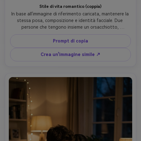
Stile di vita romantico (coppia)
In base all'immagine di riferimento caricata, mantenere la 
stessa posa, composizione e identità facciale. Due 
persone che tengono insieme un orsacchiotto, 
illuminazione calda e morbida, ambiente interno 
accogliente, espressioni delicate, texture naturale della 
Prompt di copia
pelle, profondità di campo bassa, bokeh cinematografico, 
fotografia commerciale di fascia alta, ultra-realistico, 4K
Crea un'immagine simile ↗