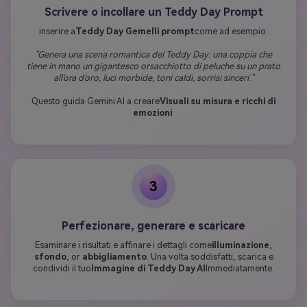
Scrivere o incollare un Teddy Day Prompt
inserire a
Teddy Day Gemelli prompt
come ad esempio:
"Genera una scena romantica del Teddy Day: una coppia che
tiene in mano un gigantesco orsacchiotto di peluche su un prato
all'ora d'oro, luci morbide, toni caldi, sorrisi sinceri."
Questo guida Gemini AI a creare
Visuali su misura e ricchi di
emozioni
.
3
Perfezionare, generare e scaricare
Esaminare i risultati e affinare i dettagli come
illuminazione
,
sfondo
, or
abbigliamento
. Una volta soddisfatti, scarica e
condividi il tuo
Immagine di Teddy Day AI
Immediatamente.