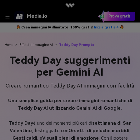
Media.io
Prova gratis
Crea immagini IA illimitate. 100% gratis!
Inizia gratis→
Home
>
Effetti di immagine AI
>
Teddy Day Prompts
Teddy Day suggerimenti
per Gemini AI
Creare romantico Teddy Day AI immagini con facilità
Una semplice guida per creare immagini romantiche di
Teddy Day AI utilizzando Gemini AI di Google.
Teddy Day
è uno dei momenti più cari di
settimana di San
Valentino
, festeggiato con
Orsetti di peluche morbidi
,
Gesti caldi
, e
Visuali pieni di emozione
. Con il potere