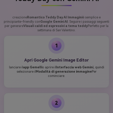
creazione
Romantico Teddy Day AI Immagini
è semplice e
principiante-friendly con
Google Gemini AI
. Seguire i passaggi seguenti
per generare
Visuali caldi ed espressivi a tema teddy
Perfetto per la
settimana di San Valentino.
1
Apri Google Gemini Image Editor
lanciare il
app Gemelli
o aprire il
Interfaccia web Gemini
, quindi
selezionare il
Modalità di generazione immagine
Per
cominciare.
2