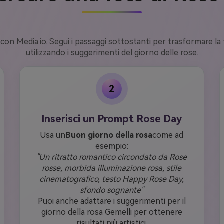
e con Media.io. Segui i passaggi sottostanti per trasformare l
utilizzando i suggerimenti del giorno delle rose.
2
Inserisci un Prompt Rose Day
Usa un
Buon giorno della rosa
come ad
esempio:
"Un ritratto romantico circondato da Rose
rosse, morbida illuminazione rosa, stile
cinematografico, testo Happy Rose Day,
sfondo sognante"
Puoi anche adattare i suggerimenti per il
giorno della rosa Gemelli per ottenere
risultati più artistici.