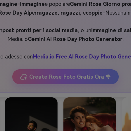
mmagine-immagine
e popolare
Gemini Rose Giorno pr
 Rose Day AI
per
ragazze
,
ragazzi
, e
coppie
-Nessuna mo
n
post pronti per i social media
, o un
Immagine di sa
Media.io
Gemini AI Rose Day Photo Generator
.
lo adesso con
Media.io Free AI Rose Day Photo Gene
Create Rose Foto Gratis Ora 🌹