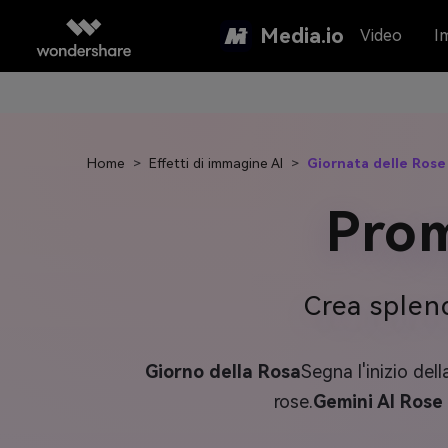
Media.io
Video
I
Home
>
Effetti di immagine AI
>
Giornata delle Rose
Prom
Crea splen
Giorno della Rosa
Segna l'inizio de
rose.
Gemini AI Rose