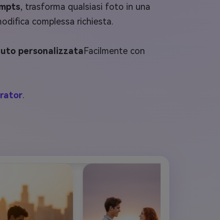
ompts
, trasforma qualsiasi foto in una
difica complessa richiesta.
luto personalizzata
Facilmente con
rator
.