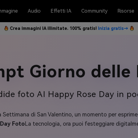
mmagine
Audio
Effetti IA
Community
Risorse
Crea immagini IA illimitate. 100% gratis!
Inizia gratis→
pt Giorno delle
dide foto AI Happy Rose Day in po
lla Settimana di San Valentino, un momento per esprim
 Day Foto
La tecnologia, ora puoi festeggiare digitalm