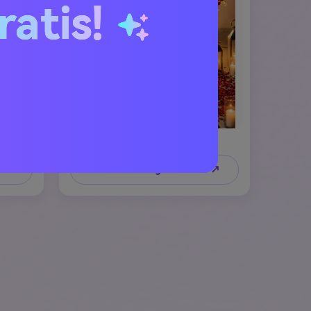
ratis!
e ↗
Crea un'immagine simile ↗