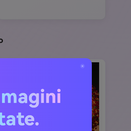
o
mmagini
itate.