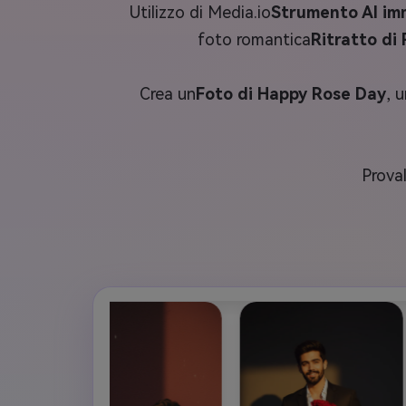
Utilizzo di Media.io
Strumento AI i
foto romantica
Ritratto di
Crea un
Foto di Happy Rose Day
, u
Prova