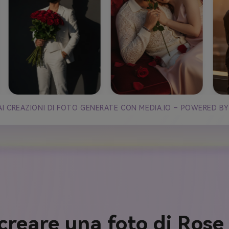
AI CREAZIONI DI FOTO GENERATE CON MEDIA.IO – POWERED BY
reare una foto di Rose