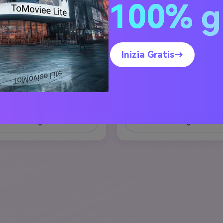
100% g
Inizia Gratis→
ea un'immagine simile ↗
Crea un'immagine simil