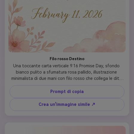
Filo rosso Destino
Una toccante carta verticale 9:16 Promise Day, sfondo 
bianco pulito a sfumatura rosa pallido, illustrazione 
minimalista di due mani con filo rosso che collega le dita 
rosa al centro, "Promise Day 2026" in carattere moderno 
in alto, piccoli accenti a cuore, semplice e significativo, 
Prompt di copia
design simbolico, dimensione della storia dei social media
Crea un'immagine simile ↗