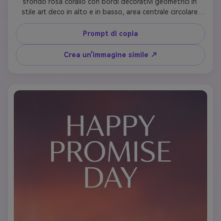
sfondo rosa corallo con bordi decorativi geometrici in 
stile art deco in alto e in basso, area centrale circolare 
bianca con "Promise Day 2026" in grassetto carattere 
contemporaneo, semplice arte della linea di due mani 
Prompt di copia
sotto, bilanciato ed elegante, formato storia social 
media
Crea un'immagine simile ↗