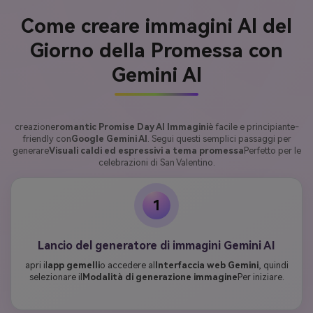
Come creare immagini AI del
Giorno della Promessa con
Gemini AI
creazione
romantic Promise Day AI Immagini
è facile e principiante-
friendly con
Google Gemini AI
. Segui questi semplici passaggi per
generare
Visuali caldi ed espressivi a tema promessa
Perfetto per le
celebrazioni di San Valentino.
1
Lancio del generatore di immagini Gemini AI
apri il
app gemelli
o accedere al
Interfaccia web Gemini
, quindi
selezionare il
Modalità di generazione immagine
Per iniziare.