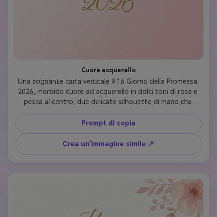
Cuore acquerello
Una sognante carta verticale 9:16 Giorno della Promessa 
2026, morbido cuore ad acquerello in dolci toni di rosa e 
pesca al centro, due delicate silhouette di mano che 
fanno gesto di promessa all'interno del cuore, "Happy 
Promise Day" in elegante calligrafia in alto, "11 febbraio 
Prompt di copia
2026" in basso, arioso e romantico, formato storia 
verticale
Crea un'immagine simile ↗