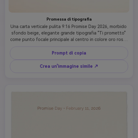
Promessa di tipografia
Una carta verticale pulita 9:16 Promise Day 2026, morbido 
sfondo beige, elegante grande tipografia "Ti prometto" 
come punto focale principale al centro in colore oro rosa, 
due contorni di mano minimali in basso, "Promise Day • 11 
febbraio 2026" in piccolo carattere raffinato in alto, 
Prompt di copia
design focalizzato sulla tipografia, moderno e sentito, 
formato verticale
Crea un'immagine simile ↗