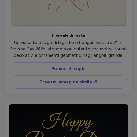
Floreale di festa
Un vibrante design di biglietto di auguri verticale 9:16 
Promise Day 2026, sfondo rosa brillante con motivi floreali 
decorativi e ornamenti geometrici negli angoli, grande 
cornice circolare dorata al centro contenente "Happy 
Promise Day" in lettere gialle in grassetto, illustrazione 
Prompt di copia
artistica a linea blu di due mani che fanno promessa rosa 
sotto il testo, sottotitolo "Febbraio 2026", piccoli cuori 
Crea un'immagine simile ↗
rosa, design festoso e allegro, layout simmetrico, 
formato storia sui social media