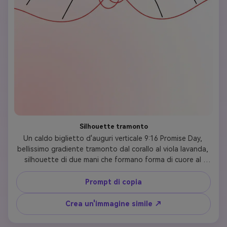
Silhouette tramonto
Un caldo biglietto d'auguri verticale 9:16 Promise Day, 
bellissimo gradiente tramonto dal corallo al viola lavanda, 
silhouette di due mani che formano forma di cuore al 
centro contro la luce, "Happy Promise Day" in carattere 
bianco pulito in alto, "Febbraio 2026" in basso, romantico 
Prompt di copia
e cinematografico, formato storia verticale
Crea un'immagine simile ↗