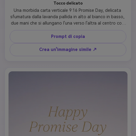
Tocco delicato
Una morbida carta verticale 9:16 Promise Day, delicata 
sfumatura dalla lavanda pallida in alto al bianco in basso, 
due mani che si allungano l'una verso l'altra al centro con 
un caldo bagliore tra le punte delle dita, "Happy Promise 
Day" in delicato carattere sottile, "2026" sotto, intimo e 
Prompt di copia
tenero, dimensione verticale della storia
Crea un'immagine simile ↗