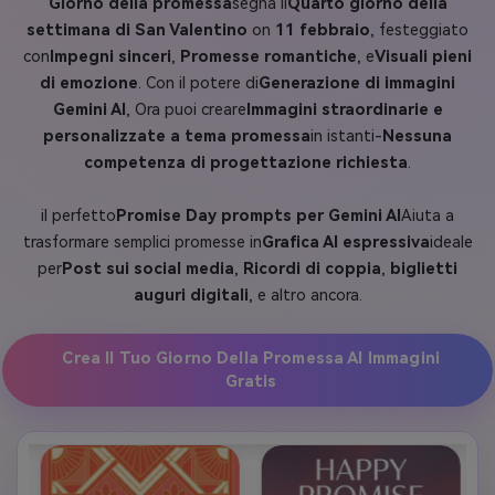
Giorno della promessa
segna il
Quarto giorno della
settimana di San Valentino
on
11 febbraio
, festeggiato
con
Impegni sinceri
,
Promesse romantiche
, e
Visuali pieni
di emozione
. Con il potere di
Generazione di immagini
Gemini AI
, Ora puoi creare
Immagini straordinarie e
personalizzate a tema promessa
in istanti-
Nessuna
competenza di progettazione richiesta
.
il perfetto
Promise Day prompts per Gemini AI
Aiuta a
trasformare semplici promesse in
Grafica AI espressiva
ideale
per
Post sui social media
,
Ricordi di coppia
,
biglietti
auguri digitali
, e altro ancora.
Crea Il Tuo Giorno Della Promessa AI Immagini
Gratis