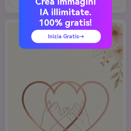
Crea immagini
verticale
Crea un'immagine simile ↗
IA illimitate.
100% gratis!
Inizia Gratis→