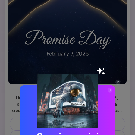
Promessa di luce di luna
Un'incantevole carta 9:16 vertical Promise Day 2026, 
sfondo a gradiente blu crepuscolo profondo, luna 
crescente in alto, due mani che fanno la promessa rosa 
silhouetted al centro con effetto di bagliore sottile, 
stelle sparse, "Promise Day" in elegante carattere bianco, 
Prompt di copia
atmosfera notturna romantica, formato social media 