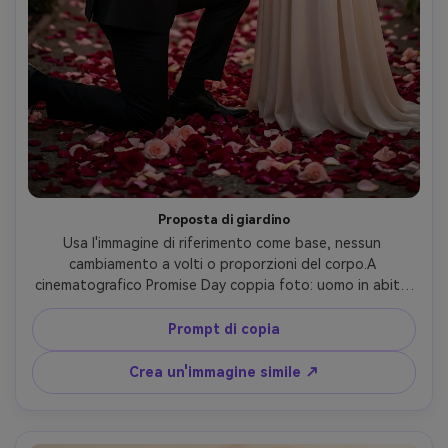
Proposta di giardino
Usa l'immagine di riferimento come base, nessun 
cambiamento a volti o proporzioni del corpo.A 
cinematografico Promise Day coppia foto: uomo in abito 
nero inginocchiato e presentando una scatola ad anello a 
sorpresa donna in elegante abito color crema, giardino 
Prompt di copia
all'aperto ambientazione al crepuscolo, terreno ricoperto 
di petali di rosa, stringa romantica luci sopra la testa, 
Crea un'immagine simile ↗
momento emotivo e intimo, "Happy Promise Day" testo in 
carattere elegante, fotorealistico, stile fotografico di 
fidanzamento professionale