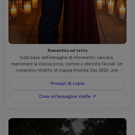
Romantico sul tetto
Sulla base dell'immagine di riferimento caricata, 
mantenere la stessa posa, cornice e identità facciali. Un 
romantico ritratto di coppia Promise Day 2026: una 
coppia elegante in abbigliamento formale (uomo in abito 
blu navy, donna in abito bordeaux) in piedi su una 
Prompt di copia
terrazza sul tetto di notte, sfondo bokeh di luci della 
città, circondato da candele luminose sugli stand, posa di 
Crea un'immagine simile ↗
abbraccio intima, calda illuminazione cinematografica, 
testo "Happy Promise Day" elegantemente sovrapposto 
in alto in carattere script dorato, stile fotografico 
professionale, ultra-realistico