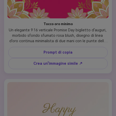
Tocco oro minimo
Un elegante 9:16 verticale Promise Day biglietto d'auguri, 
morbido sfondo sfumato rosa blush, disegno di linea 
d'oro continua minimalista di due mani con le punte delle 
dita che si toccano al centro, "Happy Promise Day" in 
carattere di script raffinato sopra, "2026" sotto, pulito e 
Prompt di copia
design romantico, un sacco di spazio bianco, estetica 
moderna di lusso, formato Instagram story
Crea un'immagine simile ↗