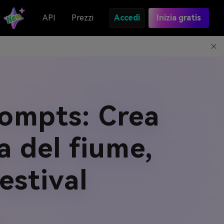
API
Prezzi
Accedi
Inizia gratis
ompts: Crea
na del fiume,
Festival