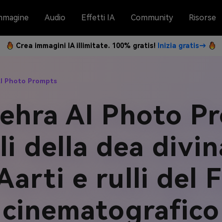
mmagine
Audio
Effetti IA
Community
Risorse
Crea immagini IA illimitate. 100% gratis!
Inizia gratis→
I Photo Prompts
ehra AI Photo Pr
ali della dea divi
arti e rulli del 
cinematografico