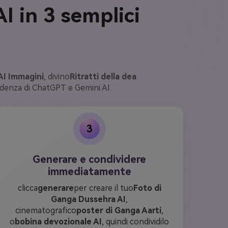
I in 3 semplici
AI Immagini
, divino
Ritratti della dea
endenza di ChatGPT e Gemini AI.
3
Generare e condividere
immediatamente
clicca
generare
per creare il tuo
Foto di
Ganga Dussehra AI
,
cinematografico
poster di Ganga Aarti
,
o
bobina devozionale AI
, quindi condividilo