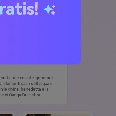
ratis!
a e le sue benedizioni. generare
uale di guarigione e le immagini del
te ritratti di dee sacre, rulli Aarti
erest, YouTube e WhatsApp su tutti i
Video cinematografici devozionali
enedizione celeste. generare
, elementi sacri dell'acqua e
ile divina, benedetta e la
one di Ganga Dussehra.