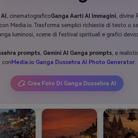
 AI
, cinematografico
Ganga Aarti AI Immagini
, divine 
 Media.io. Trasforma semplici richieste di testo o selfie
nga luminosi, scene di festival spirituali e grafici devo
sehra prompts
,
Gemini AI Ganga prompts
, e realisti
con
Media.io Ganga Dussehra AI Photo Generator
.
Crea Foto Di Ganga Dussehra AI