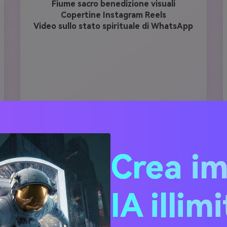
Fiume sacro benedizione visuali
Copertine Instagram Reels
Video sullo stato spirituale di WhatsApp
GENERA GANGA DUSSEHRA AI FOTO GRATIS
Crea i
IA illim
ti fotografici per AI Ganga 
Gemini