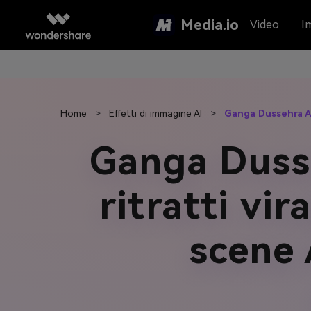
Media.io
Video
I
Home
>
Effetti di immagine AI
>
Ganga Dussehra A
Ganga Duss
ritratti vir
scene A