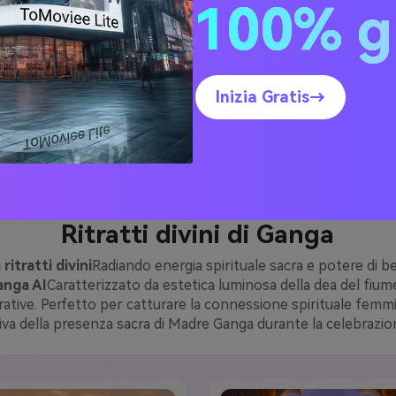
100% g
 AI photo prompts
Celebrando la sacra discesa di Madre Gang
atti
Con l'estetica della dea del fiume celeste, l'energia spirit
 all'uso
Ganga festival AI prompts
Aiuta a creare istantaneamen
al e video devozionali coinvolgenti perfetti per Instagram, Pint
Inizia Gratis→
dispositivi.
estival tradizionale Looks
Ganga Aarti rulli virali
Ritratti divini di Ganga
itratti divini
Radiando energia spirituale sacra e potere di b
anga AI
Caratterizzato da estetica luminosa della dea del fiume
ative. Perfetto per catturare la connessione spirituale femmin
va della presenza sacra di Madre Ganga durante la celebrazi