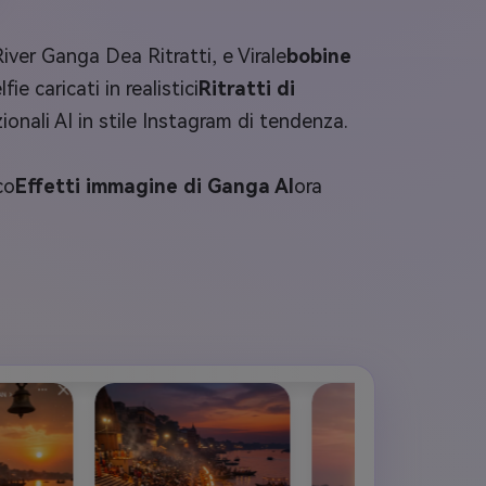
River Ganga Dea Ritratti, e Virale
bobine
 caricati in realistici
Ritratti di
zionali AI in stile Instagram di tendenza.
co
Effetti immagine di Ganga AI
ora