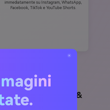
immediatamente su Instagram, WhatsApp,
Facebook, TikTok e YouTube Shorts.
mmagini
itate.
Dussehra per ChatGPT &