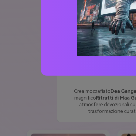
Scopri il Divino
Ganga Dussehra
sorprendente
Dea Ganga AI Ritr
festival devozionale. Questi pronti
virali, look tradizionali di festiv
Ritratti divini di Ganga
Il F
Crea mozzafiato
Dea Ganga r
magnifico
Ritratti di Maa G
atmosfere devozionali cur
trasformazione curati