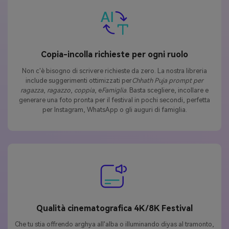
Copia-incolla richieste per ogni ruolo
Non c'è bisogno di scrivere richieste da zero. La nostra libreria
include suggerimenti ottimizzati per
Chhath Puja prompt per
ragazza
,
ragazzo
,
coppia
, e
Famiglia
. Basta scegliere, incollare e
generare una foto pronta per il festival in pochi secondi, perfetta
per Instagram, WhatsApp o gli auguri di famiglia.
Qualità cinematografica 4K/8K Festival
Che tu stia offrendo arghya all'alba o illuminando diyas al tramonto,