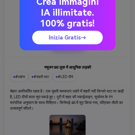
Crea immagini
IA illimitate.
100% gratis!
Inizia Gratis→
कॉपी
फ्यूजन छठ लुक में आधुनिक लड़की
#लहंगा
#शहरी घाट
#LED दीये
चेहरा अपरिवर्तित रहता है। एक युवती चमकदार लहंगे में शहरी नदी किनारे घाट पर खड़ी
है, LED दीयों वाला सूप पकड़े हुए। दूरी में शहर की स्काईलाइन, सूर्यास्त के रंग
पारंपरिक अनुष्ठान के साथ मिश्रित। सिनेमाई 4K में शूट किया गया, पत्रिका-शैली का
उत्सवपूर्ण सौंदर्य।