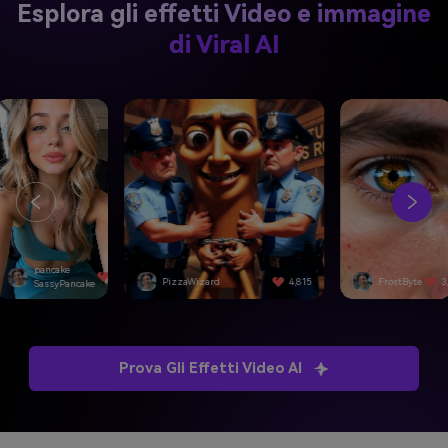
Esplora gli effetti Video e immagine
di Viral AI
izzaWizard
4,815
FrostByte
3,092
SwiftEdge
Prova Gli Effetti Video AI