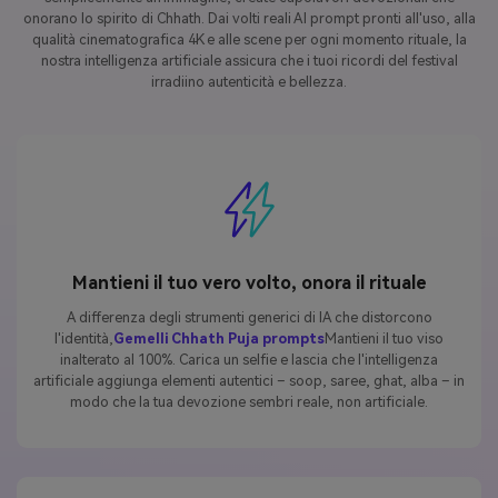
onorano lo spirito di Chhath. Dai volti reali AI prompt pronti all'uso, alla
qualità cinematografica 4K e alle scene per ogni momento rituale, la
nostra intelligenza artificiale assicura che i tuoi ricordi del festival
irradiino autenticità e bellezza.
Mantieni il tuo vero volto, onora il rituale
A differenza degli strumenti generici di IA che distorcono
l'identità,
Gemelli Chhath Puja prompts
Mantieni il tuo viso
inalterato al 100%. Carica un selfie e lascia che l'intelligenza
artificiale aggiunga elementi autentici – soop, saree, ghat, alba – in
modo che la tua devozione sembri reale, non artificiale.