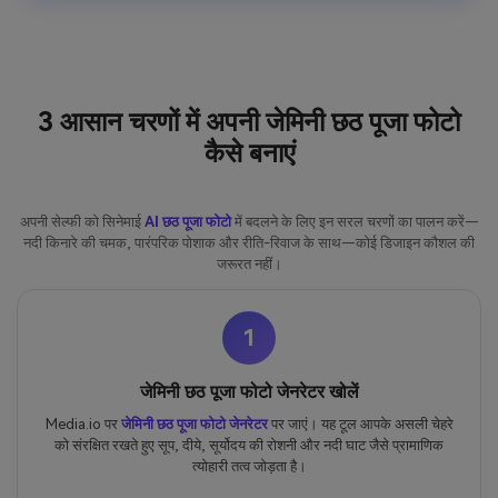
3 आसान चरणों में अपनी जेमिनी छठ पूजा फोटो
कैसे बनाएं
अपनी सेल्फी को सिनेमाई
AI छठ पूजा फोटो
में बदलने के लिए इन सरल चरणों का पालन करें—
नदी किनारे की चमक, पारंपरिक पोशाक और रीति-रिवाज के साथ—कोई डिजाइन कौशल की
जरूरत नहीं।
1
जेमिनी छठ पूजा फोटो जेनरेटर खोलें
Media.io पर
जेमिनी छठ पूजा फोटो जेनरेटर
पर जाएं। यह टूल आपके असली चेहरे
को संरक्षित रखते हुए सूप, दीये, सूर्योदय की रोशनी और नदी घाट जैसे प्रामाणिक
त्योहारी तत्व जोड़ता है।