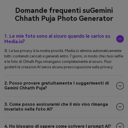
Domande frequenti su
Gemini
Chhath Puja Photo Generator
1. Le mie foto sono al sicuro quando le carico su
Media.io?
Sì. La tua privacy è la nostra priorità. Media.io elimina automaticamente
tutti i contenuti caricati e generati entro 7 giorni, in modo che i tuoi selfie
e le foto di Chhath Puja rimangano completamente al sicuro. Puoi
goderti le creazioni AI senza alcuna preoccupazione sulla privacy.
2. Posso provare gratuitamente I suggerimenti di
Gemini Chhath Puja?
3. Come posso assicurarmi che il mio viso rimanga
invariato nella foto AI?
4. Ho bisogno di sapere come scrivere I prompt AI?