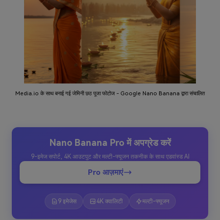
Media.io के साथ बनाई गई जेमिनी छठ पूजा फोटोज - Google Nano Banana द्वारा संचालित
Nano Banana Pro में अपग्रेड करें
9-इमेज सपोर्ट, 4K आउटपुट और मल्टी-फ्यूजन तकनीक के साथ एडवांस्ड AI
Pro आज़माएं
9 इमेजेस
4K क्वालिटी
मल्टी-फ्यूजन