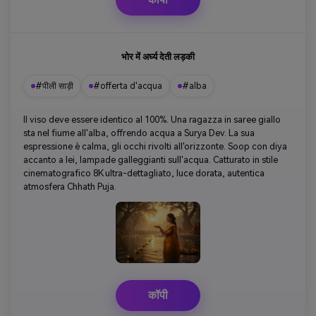
भोर में अर्घ्य देती लड़की
#पीली साड़ी
#offerta d'acqua
#alba
Il viso deve essere identico al 100%. Una ragazza in saree giallo
sta nel fiume all'alba, offrendo acqua a Surya Dev. La sua
espressione è calma, gli occhi rivolti all'orizzonte. Soop con diya
accanto a lei, lampade galleggianti sull'acqua. Catturato in stile
cinematografico 8K ultra-dettagliato, luce dorata, autentica
atmosfera Chhath Puja.
कॉपी