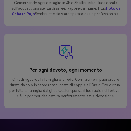
Gemini rende ogni dettaglio in 4K o 8K ultra-nitidi: luce dorata
sull'acqua, consistenza di saree, vapore dal fiume. Il tuo
Foto di
Chhath Puja
Sembra che sia stato sparato da un professionista.
Per ogni devoto, ogni momento
Chhath riguarda la famiglia e la fede. Con i Gemelli, puoi creare
ritratti da solo in saree rosso, scatti di coppia all'Ora d'Oro o rituali
per tutta la famiglia dal ghat. Qualunque sia il tuo ruolo nel festival,
c'è un prompt che cattura perfettamente la tua devozione.