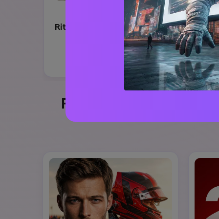
Ritratto di pilota professionista di F1
Crea un'immagine simile ↗
Formula 1 AI Photo Promp