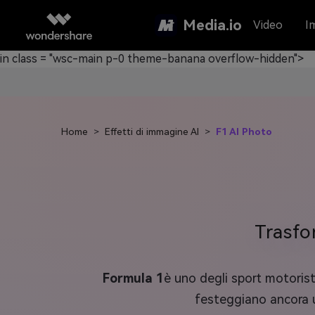
Media.io
Video
I
in class = "wsc-main p-0 theme-banana overflow-hidden">
Home
>
Effetti di immagine AI
>
F1 AI Photo
Trasfo
Formula 1
è uno degli sport motorist
festeggiano ancora un