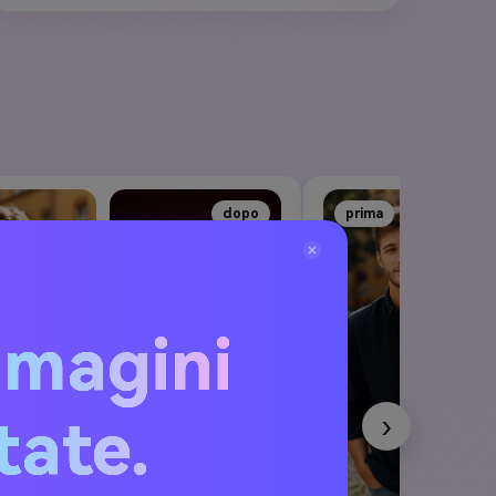
dopo
prima
mmagini
itate.
›