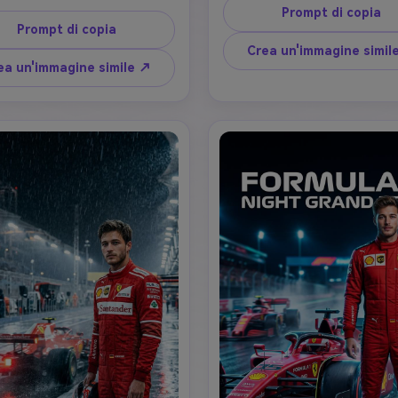
e, i capelli, la forma e l'angolo 
trame di corse e un grande n
Prompt di copia
amente uguali. Presentare il 
Prompt di copia
"8" posto dietro il personaggi
aggio in tre prospettive: un 
soggetto è nettamente mes
Crea un'immagine simil
piano senza casco, un profilo 
fuoco con una drammatic
ea un'immagine simile ↗
ale con un casco da corsa in 
illuminazione cinematografica
errari e uno scatto intero con 
forte contrasto. layout di po
a da corsa rossa Ferrari con i 
sportivo professionale puli
hi dello sponsor. In basso, 
dettagli ultra-realistici, prof
nare una Ferrari Formula 1 che 
di campo bassa, messa a fu
ue un burnout con pesante 
nitida, risoluzione 8K, rapp
 di pneumatici, mostrando 
aspetto 4:5.
ente il numero di corsa "7" sul 
 e sui lati. Usa uno sfondo 
audace con un grande numero 
se "20" dietro il personaggio. 
endering ultra-realistico, 
uminazione cinematografica, 
gn professionale di poster 
torsport, alta risoluzione.