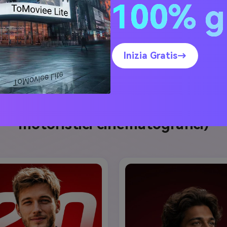
100% g
Formula 1 corsa tuta stile
Scen
Crea un'immagine simile ↗
Inizia Gratis→
ts (migliore per poster di corse 
motoristici cinematografici)