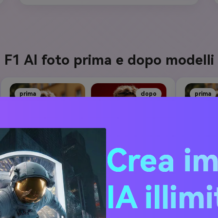
F1 AI foto prima e dopo modelli
prima
dopo
prima
Crea i
IA illim