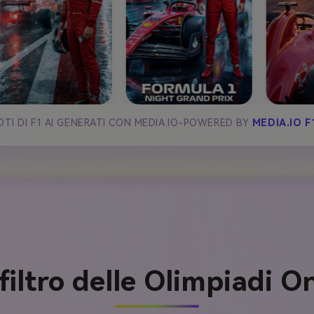
LOTI DI F1 AI GENERATI CON MEDIA.IO-POWERED BY
MEDIA.IO 
 filtro delle Olimpiadi O