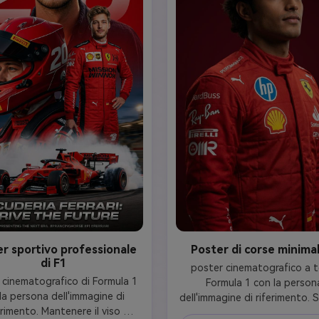
r sportivo professionale
Poster di corse minimal
di F1
poster cinematografico a t
 cinematografico di Formula 1 
Formula 1 con la persona
la persona dell'immagine di 
dell'immagine di riferimento. 
erimento. Mantenere il viso 
di corse rosso audace con sot