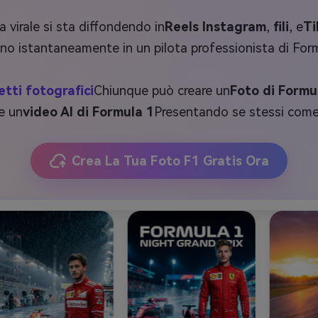
virale si sta diffondendo in
Reels Instagram
,
fili
, e
Ti
ano istantaneamente in un pilota professionista di For
etti fotografici
Chiunque può creare un
Foto di Formul
e un
video AI di Formula 1
Presentando se stessi come l
Crea La Tua Foto F1 Gratis Ora