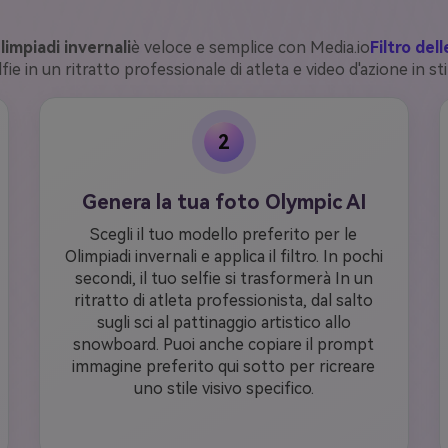
limpiadi invernali
è veloce e semplice con Media.io
Filtro del
fie in un ritratto professionale di atleta e video d'azione in sti
2
Genera la tua foto Olympic AI
Scegli il tuo modello preferito per le
Olimpiadi invernali e applica il filtro. In pochi
secondi, il tuo selfie si trasformerà In un
ritratto di atleta professionista, dal salto
sugli sci al pattinaggio artistico allo
snowboard. Puoi anche copiare il prompt
immagine preferito qui sotto per ricreare
uno stile visivo specifico.