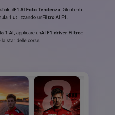
kTok
: il
F1 AI Foto Tendenza
. Gli utenti
mula 1 utilizzando un
Filtro AI F1
.
a 1 AI
, applicare un
AI F1 driver Filtro
o
a star delle corse.