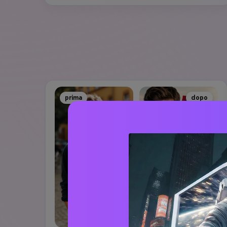
prima
dopo