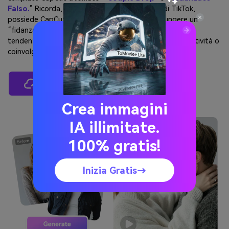
Falso.
” Ricorda, ByteDance, la società madre di TikTok,
possiede CapCut. Media.io ti permette di aggiungere un
“fidanzato virtuale” realistico alla tua foto e seguire la
tendenza senza CapCut. Usalo per mostrare la tua creatività o
coinvolgere i follower. Unisciti alla tendenza oggi!
Genera Subito Il Tuo Fidanzato Falso
Crea immagini
IA illimitate.
100% gratis!
Inizia Gratis→