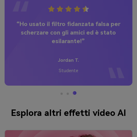
per
“Troppo divertente! Il mio video di
o
fidanzata falsa ha superato 10k like
su TikTok!”
Alex M.
Creatore TikTok
Esplora altri effetti video AI