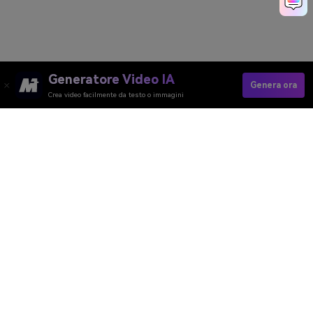
Generatore Video IA
Genera ora
Crea video facilmente da testo o immagini
Fai Muovere La Foto Di Famiglia Con L'AI
Media.io Online Tools Quality Rating：
4.7 (162,357 Votes)
Generatore Video AI
Generatore Immagini AI