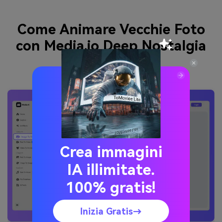
Come Animare Vecchie Foto
con Media.io Deep Nostalgia
AI?
Crea immagini
IA illimitate.
100% gratis!
Inizia Gratis→