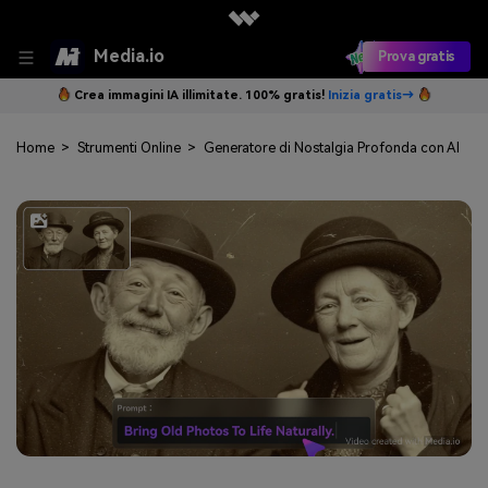
Media.io
Prova gratis
Crea immagini IA illimitate. 100% gratis!
Inizia gratis→
Home
>
Strumenti Online
>
Generatore di Nostalgia Profonda con AI