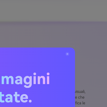
ettera di vendita
mmagini
itate.
o pronta per la pubblicazione, completa di visuali,
e e il flusso di messaggi in immagini persuasive che
ingua con chiarezza e impatto emotivo. Modifica le