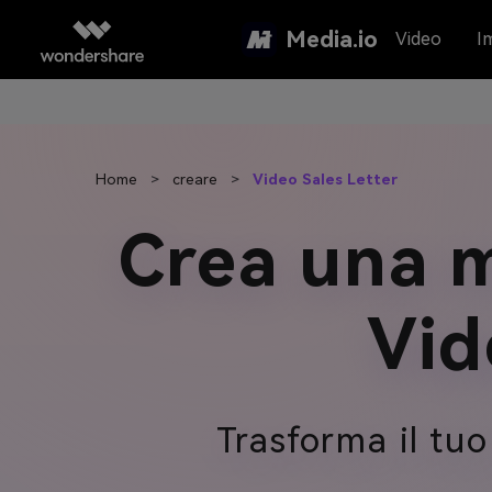
Media.io
Video
I
Home
>
creare
>
Video Sales Letter
Crea una m
Vid
Trasforma il tu