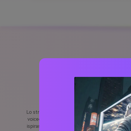
Trasforma il tuo
Lo strumento di testo-video AI di Media.io trasfor
voiceover e musica. Basta incollare la tua copia e 
ispirano l'azione. Perfetto per imprenditori, age