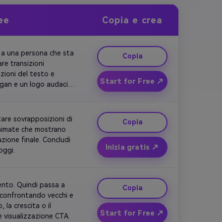
ee
Copia e crea
 a una persona che sta 
Copia
re transizioni 
zioni del testo e 
Start for Free ↗
gan e un logo audaci, 
are sovrapposizioni di 
Copia
animate che mostrano 
zione finale. Concludi 
Inizia gratis ↗
oggi.
nto. Quindi passa a 
Copia
i confrontando vecchi e 
la crescita o il 
Start for Free ↗
e visualizzazione CTA.