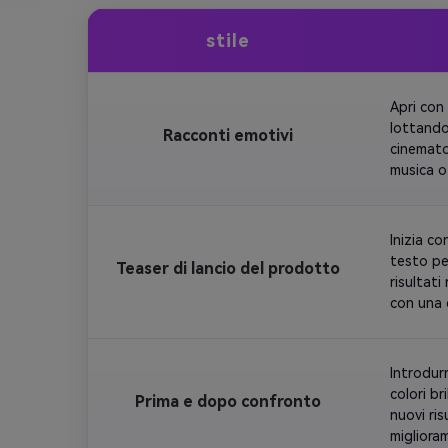
stile
Apri con
lottando 
Racconti emotivi
cinematog
musica o
stabilen
Inizia co
testo per
Teaser di lancio del prodotto
risultati
con una 
Introdur
colori br
Prima e dopo confronto
nuovi ris
migliora