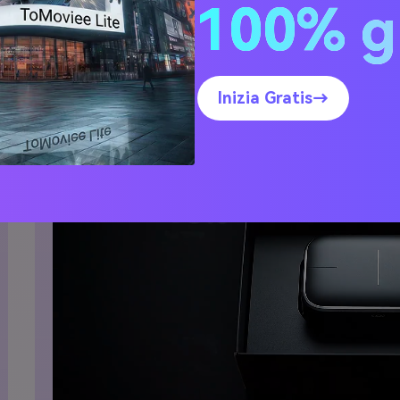
100% g
odifica lo stile vocale e scarica nel formato adatto alla tua 
Trasforma la tua Idea in 
Inizia Gratis→