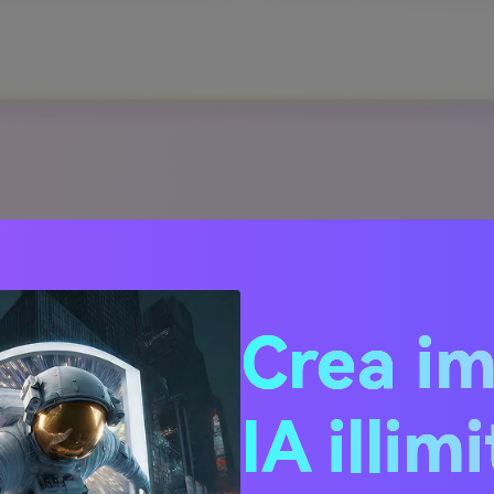
 copione o testo in una l
Video
Crea i
IA illim
ma la tua sceneggiatura scritta in una lettera di vendita vide
guardare l'intelligenza artificiale interpretare il tono, l'umor
nzie e content marketer, assicura che il tuo messaggio si dist