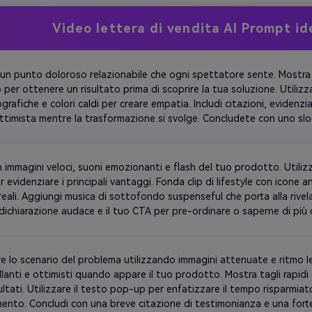
Video lettera di vendita AI Prompt id
 un punto doloroso relazionabile che ogni spettatore sente. Mostra
per ottenere un risultato prima di scoprire la tua soluzione. Utilizza
rafiche e colori caldi per creare empatia. Includi citazioni, evidenzia
ttimista mentre la trasformazione si svolge. Concludete con uno slo
do autorità e fiducia nel vostro marchio.
n immagini veloci, suoni emozionanti e flash del tuo prodotto. Utilizz
 evidenziare i principali vantaggi. Fonda clip di lifestyle con icone 
 reali. Aggiungi musica di sottofondo suspenseful che porta alla rivela
dichiarazione audace e il tuo CTA per pre-ordinare o saperne di più 
re lo scenario del problema utilizzando immagini attenuate e ritmo le
illanti e ottimisti quando appare il tuo prodotto. Mostra tagli rapid
ultati. Utilizzare il testo pop-up per enfatizzare il tempo risparmiato, 
mento. Concludi con una breve citazione di testimonianza e una fort