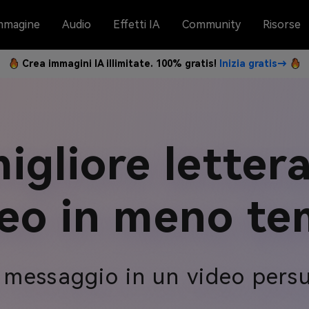
mmagine
Audio
Effetti IA
Community
Risorse
Crea immagini IA illimitate. 100% gratis!
Inizia gratis→
igliore lettera
eo in meno t
o messaggio in un video pers