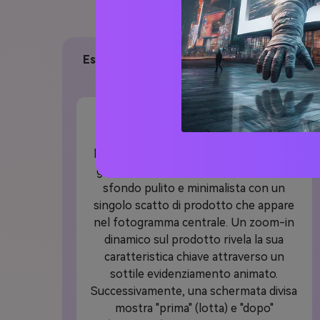
scene, m
Esempio di Prompt AI per la creazione di
VSL
Inizia con un montaggio rapido dei
punti dolorosi comuni dei clienti che
lampeggiano sullo schermo in testo in
grassetto e glitchy. Transizione a uno
sfondo pulito e minimalista con un
singolo scatto di prodotto che appare
nel fotogramma centrale. Un zoom-in
dinamico sul prodotto rivela la sua
caratteristica chiave attraverso un
sottile evidenziamento animato.
Successivamente, una schermata divisa
mostra "prima" (lotta) e "dopo"