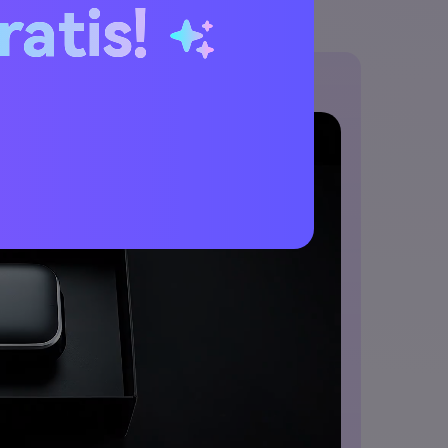
ratis!
campagna.
un Video persuasivo