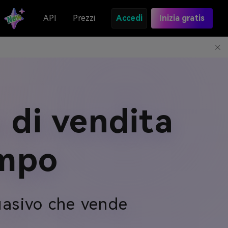
API
Prezzi
Accedi
Inizia gratis
 di vendita
empo
uasivo che vende