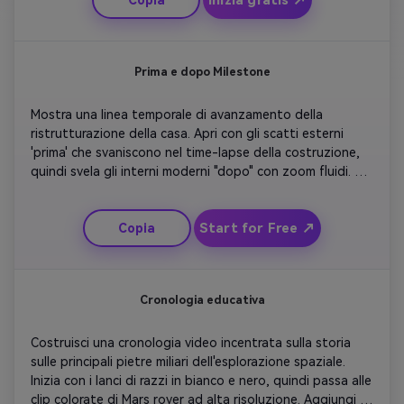
rilascio.
Prima e dopo Milestone
Mostra una linea temporale di avanzamento della 
ristrutturazione della casa. Apri con gli scatti esterni 
'prima' che svaniscono nel time-lapse della costruzione, 
quindi svela gli interni moderni "dopo" con zoom fluidi. 
Aggiungi didascalie mensili e cornici codificate a colori 
per chiarezza. Concludi con un testo finale 
Start for Free ↗
Copia
soddisfacente: 'Trasformazione completa!'
Cronologia educativa
Costruisci una cronologia video incentrata sulla storia 
sulle principali pietre miliari dell'esplorazione spaziale. 
Inizia con i lanci di razzi in bianco e nero, quindi passa alle 
clip colorate di Mars rover ad alta risoluzione. Aggiungi 