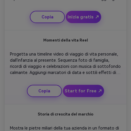
anni etichettati e eventi salienti. Mantieni il movimento 
coerente e le transizioni fluide per un risultato 
Inizia gratis ↗
Copia
coinvolgente pronto per l'aula.
Momenti della vita Reel
Progetta una timeline video di viaggio di vita personale, 
dall'infanzia al presente. Sequenza foto di famiglia, 
ricordi di viaggio e celebrazioni con musica di sottofondo 
calmante. Aggiungi marcatori di data e sottili effetti di 
parallasse. Finisci con un testo caldo: 'Ogni passo conta'. 
Ideale per condividere su social o regali.
Start for Free ↗
Copia
Storia di crescita del marchio
Mostra le pietre miliari della tua azienda in un formato di 