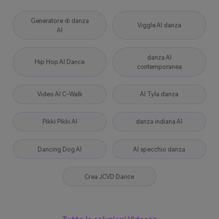
Generatore di danza
Viggle AI danza
AI
danza AI
Hip Hop AI Dance
contemporanea
Video AI C-Walk
AI Tyla danza
Pikki Pikki AI
danza indiana AI
Dancing Dog AI
AI specchio danza
Crea JCVD Dance