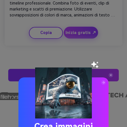
timeline professionale. Combina foto di eventi, clip di 
marketing e scatti di premiazione. Utilizzare 
sovrapposizioni di colori di marca, animazioni di testo 
pulite ed eleganti transizioni di sbiadimento. Concludete 
con uno slogan: 'Cresciamo insieme dal 2010'. Ottimo per 
Inizia gratis ↗
Copia
presentazioni e rulli sociali.
Prova Queste Richieste
Crea immagini