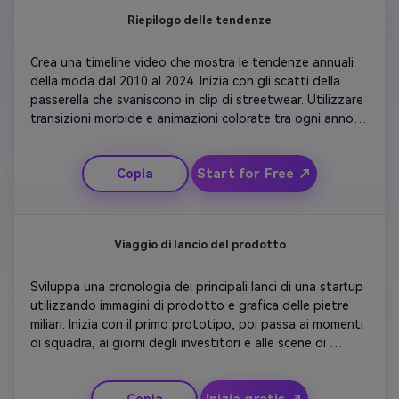
Riepilogo delle tendenze
Crea una timeline video che mostra le tendenze annuali 
della moda dal 2010 al 2024. Inizia con gli scatti della 
passerella che svaniscono in clip di streetwear. Utilizzare 
transizioni morbide e animazioni colorate tra ogni anno. 
Aggiungi musica allegra e tagli in movimento veloce per 
l'energia. Concludi con una didascalia che riassume come 
Start for Free ↗
Copia
gli stili si sono evoluti nel tempo.
Viaggio di lancio del prodotto
Sviluppa una cronologia dei principali lanci di una startup 
utilizzando immagini di prodotto e grafica delle pietre 
miliari. Inizia con il primo prototipo, poi passa ai momenti 
di squadra, ai giorni degli investitori e alle scene di 
campagna virali. Inserisci didascalie dinamiche che 
mostrano ogni anno. Chiudi con un forte appello all'ultimo 
Inizia gratis ↗
Copia