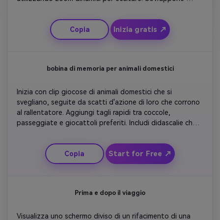
didascalie come 'Giorno 1 – Nuove avventure'. Concludi 
con uno scatto di riflessione del tramonto e una carta 
Inizia gratis ↗
Copia
del titolo con la scritta 'Viaggio degno di ricordo' per una 
storia di viaggio coesa in un album di ritagli.
bobina di memoria per animali domestici
Inizia con clip giocose di animali domestici che si 
svegliano, seguite da scatti d'azione di loro che corrono 
al rallentatore. Aggiungi tagli rapidi tra coccole, 
passeggiate e giocattoli preferiti. Includi didascalie che 
descrivono ogni umore. Usa musica ottimista e finisci con 
un testo morbido che dice 'Best Friend Forever' per 
Start for Free ↗
Copia
catturare emozioni e fascino.
Prima e dopo il viaggio
Visualizza uno schermo diviso di un rifacimento di una 