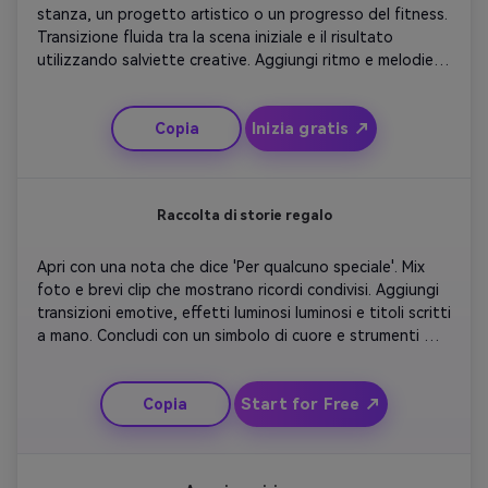
stanza, un progetto artistico o un progresso del fitness. 
Transizione fluida tra la scena iniziale e il risultato 
utilizzando salviette creative. Aggiungi ritmo e melodie di 
sottofondo ottimistiche per mantenere gli spettatori 
coinvolti. Concludi con un testo motivazionale che 
Inizia gratis ↗
Copia
ricorda il potere della crescita e della creatività.
Raccolta di storie regalo
Apri con una nota che dice 'Per qualcuno speciale'. Mix 
foto e brevi clip che mostrano ricordi condivisi. Aggiungi 
transizioni emotive, effetti luminosi luminosi e titoli scritti 
a mano. Concludi con un simbolo di cuore e strumenti 
morbidi per un'atmosfera romantica o a tema familiare.
Start for Free ↗
Copia