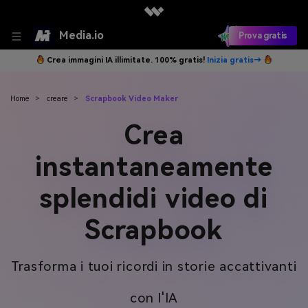
Media.io
Prova gratis
Crea immagini IA illimitate. 100% gratis!
Inizia gratis→
Home
>
creare
>
Scrapbook Video Maker
Crea
instantaneamente
splendidi video di
Scrapbook
Trasforma i tuoi ricordi in storie accattivanti
con l'IA