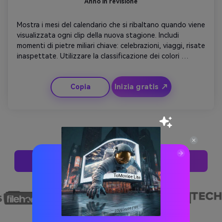
Anno in revisione
Mostra i mesi del calendario che si ribaltano quando viene 
visualizzata ogni clip della nuova stagione. Includi 
momenti di pietre miliari chiave: celebrazioni, viaggi, risate 
inaspettate. Utilizzare la classificazione dei colori 
coerente per la coesione. Concludi con un audace titolo 
highlight reel 2024, aggiungendo transizioni 
Inizia gratis ↗
Copia
cinematografiche per rendere il riepilogo in stile album 
completo e edificante.
Genera Queste Idee Ora