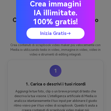
Crea immagini
IA illimitate.
Come creare Scrapbook Video
100% gratis!
Maker con Media.io
Inizia Gratis→
Crea contenuti di scrapbook video maker più velocemente con
Media.io utilizzando testo in video, immagine in video, video in
video e strumenti di editing integrati.
1
1. Carica o descrivi i tuoi ricordi
Aggiungi le tue foto, clip o un breve prompt di testo che
descriva la tua visione. L'intelligenza artificiale di Media.io
analizza istantaneamente il tuo input per abbinare il giusto
ritmo visivo per il tuo video di scrapbook. Questo ti aiuta a
creare contenuti di scrapbook video maker più