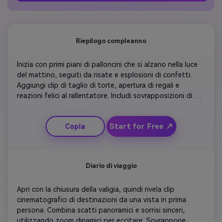
Riepilogo compleanno
Inizia con primi piani di palloncini che si alzano nella luce 
del mattino, seguiti da risate e esplosioni di confetti. 
Aggiungi clip di taglio di torte, apertura di regali e 
reazioni felici al rallentatore. Includi sovrapposizioni di 
testo che segnano ogni anno traguardo con transizioni 
giocose. Concludete con un messaggio caldo e un 
Start for Free ↗
Copia
morbido fade alla musica che riassume il tono gioioso 
dell'evento.
Diario di viaggio
Apri con la chiusura della valigia, quindi rivela clip 
cinematografici di destinazioni da una vista in prima 
persona. Combina scatti panoramici e sorrisi sinceri, 
utilizzando zoom dinamici per eccitare. Sovrappone 