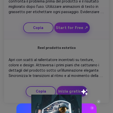
confronta il problema prima del prodotto e il risultato 
migliorato dopo l'uso. Utilizzare animazioni di testo in 
grassetto per etichettare ogni passaggio. Evidenziare i 
vantaggi con motion graphics o icone chiare. Incorporare 
il contrasto di colore per rendere la trasformazione 
Start for Free ↗
Copia
sorprendente. Finisci con uno slogan sicuro e un elegante 
movimento del logo per rafforzare il riconoscimento del 
marchio. Mantieni il tono ottimista e premium.
Reel prodotto estetico
Apri con scatti al rallentatore incentrati su texture, 
colore e design. Attraversa i primi piani che catturano i 
dettagli del prodotto sotto un'illuminazione elegante. 
Sincronizza le transizioni al ritmo e al movimento della 
fotocamera per una sensazione di lusso. Aggiungi 
sovrapposizioni di testo minime per enfatizzare i tratti 
Inizia gratis ↗
Copia
chiave. Finisci con un breve call-to-action in carattere 
serif su uno sfondo neutro. Adatto per branding di 
fascia alta o promozioni di moda.