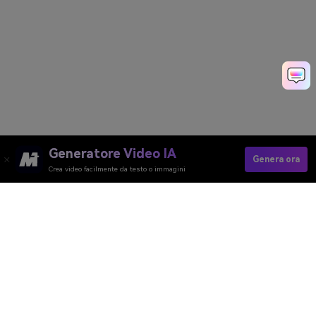
Generatore Video IA
Genera ora
Crea video facilmente da testo o immagini
Crea Velocemente Video Marketing
Media.io Online Tools Quality Rating：
4.7 (162,357 Votes)