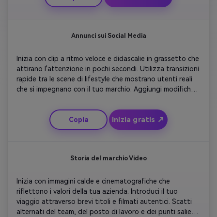
con un logo e un breve CTA che invita gli spettatori a 
saperne di più o ad acquistare ora.
Annunci sui Social Media
Inizia con clip a ritmo veloce e didascalie in grassetto che 
attirano l'attenzione in pochi secondi. Utilizza transizioni 
rapide tra le scene di lifestyle che mostrano utenti reali 
che si impegnano con il tuo marchio. Aggiungi modifiche 
in stile virale con emoji, adesivi e zoom di movimento. 
Termina sovrapponendo la tua offerta o un messaggio di 
Inizia gratis ↗
Copia
sconto. Mantenere il flusso ritmico per adattarsi a 
piattaforme come Instagram Reels o TikTok dove la 
ritenzione è fondamentale.
Storia del marchio Video
Inizia con immagini calde e cinematografiche che 
riflettono i valori della tua azienda. Introduci il tuo 
viaggio attraverso brevi titoli e filmati autentici. Scatti 
alternati del team, del posto di lavoro e dei punti salienti 