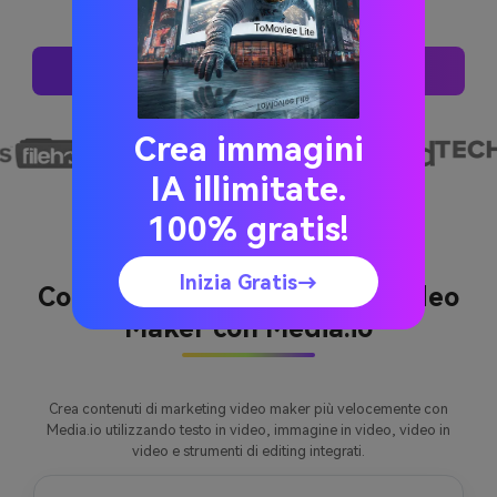
Genera Idee Video AI
Crea immagini
IA illimitate.
100% gratis!
Inizia Gratis→
Come creare un Marketing Video
Maker con Media.io
Crea contenuti di marketing video maker più velocemente con
Media.io utilizzando testo in video, immagine in video, video in
video e strumenti di editing integrati.