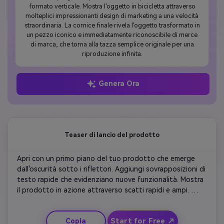
formato verticale. Mostra l'oggetto in bicicletta attraverso
molteplici impressionanti design di marketing a una velocità
straordinaria. La cornice finale rivela l'oggetto trasformato in
un pezzo iconico e immediatamente riconoscibile di merce
di marca, che torna alla tazza semplice originale per una
riproduzione infinita.
Genera Ora
Teaser di lancio del prodotto
Apri con un primo piano del tuo prodotto che emerge 
dall'oscurità sotto i riflettori. Aggiungi sovrapposizioni di 
testo rapide che evidenziano nuove funzionalità. Mostra 
il prodotto in azione attraverso scatti rapidi e ampi. 
Porta musica di sottofondo che crea suspense ed 
eccitazione. Transizione in clienti felici che lo usano, 
Start for Free ↗
Copia
sorridendo e annuendo in modo approvativo. Concludi 