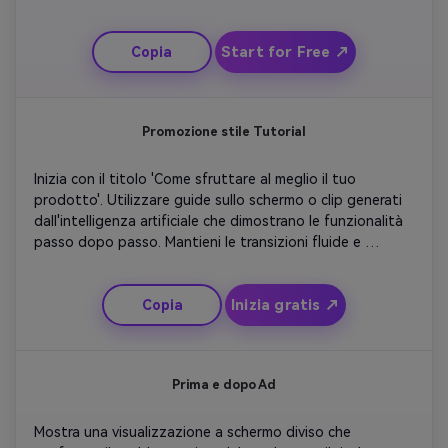
del prodotto. Usa musica di fondo ispiratrice per 
costruire un senso di fiducia. Concludi con un messaggio 
Start for Free ↗
Copia
sentito e un CTA di marca che incoraggia il 
coinvolgimento o le iscrizioni. Mantenetelo emotivo, 
onesto e memorabile.
Promozione stile Tutorial
Inizia con il titolo 'Come sfruttare al meglio il tuo 
prodotto'. Utilizzare guide sullo schermo o clip generati 
dall'intelligenza artificiale che dimostrano le funzionalità 
passo dopo passo. Mantieni le transizioni fluide e 
aggiungi semplici animazioni di sottotitoli per 
evidenziare i punti chiave. Includi tracce di sfondo 
Inizia gratis ↗
Copia
ottimistiche per motivazione. Concludi con una 
diapositiva di riepilogo e un CTA come 'Inizia oggi'. 
Rendilo informativo ma visivamente vibrante.
Prima e dopo Ad
Mostra una visualizzazione a schermo diviso che 