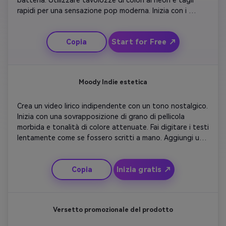
rapidi per una sensazione pop moderna. Inizia con i 
momenti salienti lampeggianti del titolo della canzone e 
del nome dell'artista. Svanire in testo ritmico che appare 
Start for Free ↗
Copia
in sincronia con la voce. Includi effetti luminosi durante il 
coro. Concludete con un outro audace con il testo finale 
e la rivelazione del logo.
Moody Indie estetica
Crea un video lirico indipendente con un tono nostalgico. 
Inizia con una sovrapposizione di grano di pellicola 
morbida e tonalità di colore attenuate. Fai digitare i testi 
lentamente come se fossero scritti a mano. Aggiungi una 
delicata panoramica al rallentatore attraverso una 
foresta o un tramonto. Sottolinea l'emozione attraverso 
Inizia gratis ↗
Copia
scatti persistenti e tipografia fade-in. Abbinare il ritmo a 
voci acustiche dolci. Finisci con un silenzioso outro 
sbiadito a nero per una chiusura emotiva.
Versetto promozionale del prodotto