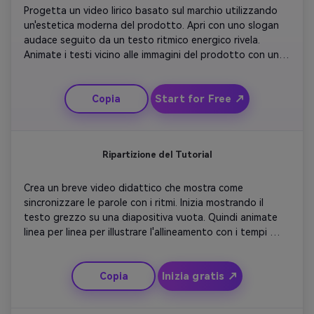
Progetta un video lirico basato sul marchio utilizzando 
un'estetica moderna del prodotto. Apri con uno slogan 
audace seguito da un testo ritmico energico rivela. 
Animate i testi vicino alle immagini del prodotto con un 
movimento sottile. Incorpora spazio bianco pulito e 
angolazioni dinamiche per una sensazione premium. 
Start for Free ↗
Copia
Mantieni le transizioni nitide e reattive alla musica. 
Concludete con una schermata CTA con il marchio e il 
pulso finale del testo.
Ripartizione del Tutorial
Crea un breve video didattico che mostra come 
sincronizzare le parole con i ritmi. Inizia mostrando il 
testo grezzo su una diapositiva vuota. Quindi animate 
linea per linea per illustrare l'allineamento con i tempi 
vocali. Utilizzare i contrasti di colore per enfatizzare le 
differenze temporali. Aggiungi didascalie che spiegano 
Inizia gratis ↗
Copia
ogni scelta visiva. Concludete il video confrontando il 
risultato prima/dopo, dimostrando un flusso cinetico 
fluido e un'armonia visiva.