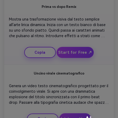
Prima vs dopo Remix
Mostra una trasformazione visiva dal testo semplice 
all'arte lirica dinamica. Inizia con un testo bianco di base 
su uno sfondo piatto. Quindi passa ai caratteri animati 
che pulsano al ritmo. Introdurre effetti a strati come 
sfocatura del movimento e strisce di luce. Contrasta versi 
calmi con grafici corali intensi. Il risultato dovrebbe 
Start for Free ↗
Copia
mostrare chiaramente come l'intelligenza artificiale eleva 
uno schermo di testi medio in un'esperienza visiva pronta 
per un concerto.
Uncino virale cinematografico
Genera un video testo cinematografico progettato per il 
coinvolgimento virale. Si apre con una drammatica 
esplosione del titolo sincronizzata con il primo beat 
drop. Passare alla tipografia cinetica audace che spazza 
attraverso filmati panoramici. Aggiungi zoom simili a 
fotocamera con ogni hit di testo. Introdurre flare 