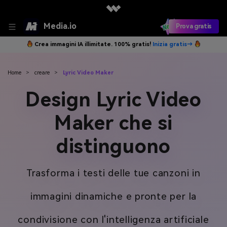
Media.io
Prova gratis
Crea immagini IA illimitate. 100% gratis!
Inizia gratis→
Home
>
creare
>
Lyric Video Maker
Design Lyric Video
Maker che si
distinguono
Trasforma i testi delle tue canzoni in
immagini dinamiche e pronte per la
condivisione con l'intelligenza artificiale