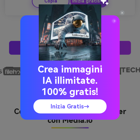
Inizia gratis ↗
Copia
dell'obiettivo e contrasti d'ombra per un tono 
cinematografico. Costruisci intensità verso il coro con 
rapidi tagli di montaggio.
Prova Adesso Questi Suggerimenti
Crea immagini
IA illimitate.
100% gratis!
Inizia Gratis→
Come creare Lyric Video Maker
con Media.io