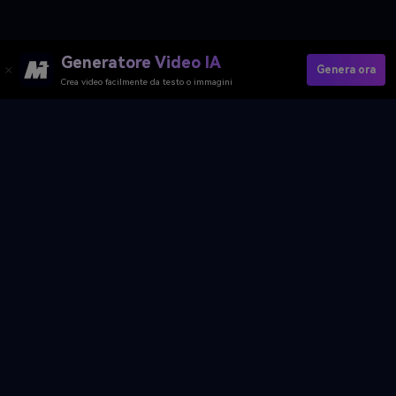
Generatore Video IA
Genera ora
Crea video facilmente da testo o immagini
Crea Video AI Parlante Per Animali
Gratis
Media.io Online Tools Quality Rating：
4.7 (162,357 Votes)
Generatore Video AI
Generatore Immagini AI
Generatore Musica AI