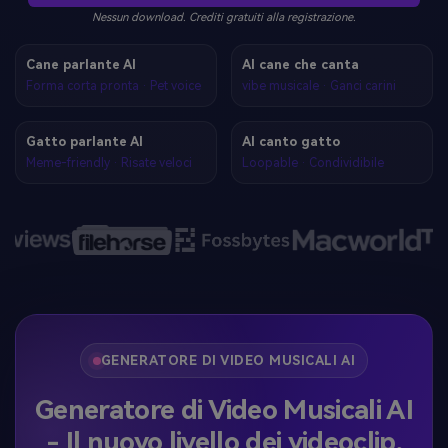
Nessun download. Crediti gratuiti alla registrazione.
Cane parlante AI
AI cane che canta
Forma corta pronta · Pet voice
vibe musicale · Ganci carini
Gatto parlante AI
AI canto gatto
Meme-friendly · Risate veloci
Loopable · Condividibile
GENERATORE DI VIDEO MUSICALI AI
Generatore di Video Musicali AI
- Il nuovo livello dei videoclip,