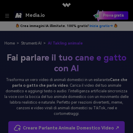
Media.io
Prova gratis
Crea immagini IA illimitate. 100% gratis!
Inizia gratis→
Home
>
Strumenti AI
>
AI Takling animale
Fai parlare il tuo cane e gatto
con AI
Trasforma un vero video di animali domestici in un esilarante
Cane che
parla o gatto che parla video
. Carica il video del tuo animale
domestico e aggiungi testo o audio: l'intelligenza artificiale sincronizza
la voce con la bocca del tuo animale domestico con un movimento delle
labbra realistico e naturale. Perfetto per reazioni divertenti, meme,
canzoni e video virali di animali domestici su TikTok, reel e
cortometraggi.
Creare Parlante Animale Domestico Video ↗