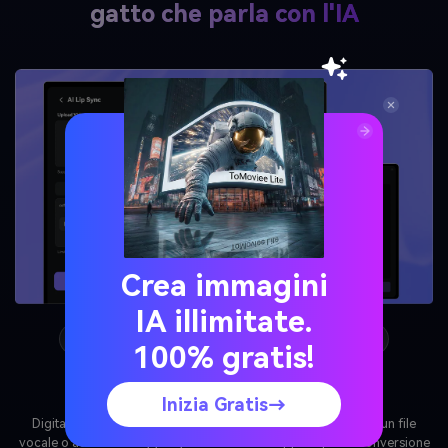
gatto che parla con l'IA
Crea immagini
IA illimitate.
1
2
3
100% gratis!
Passaggio 3: Generare & Scaricare
Inizia Gratis→
clicca
generare
E lascia che l'intelligenza artificiale sincronizzi la voce
con la bocca del tuo animale domestico con tempi e movimenti