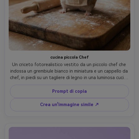
cucina piccola Chef
Un criceto fotorealistico vestito da un piccolo chef che 
indossa un grembiule bianco in miniatura e un cappello da 
chef, in piedi su un tagliere di legno in una luminosa cucina 
domestica, polvere di farina sparsa e piccolo punta di 
scatola, espressione giocosa, morbida luce diurna da 
Prompt di copia
lato, scattato su Canon R5 50mm f/1.8, messa a fuoco 
nitida sul viso, classificazione cinematografica dei colori, 
Crea un'immagine simile ↗
dettaglio della pelliccia ultra-realistico-AR 4:5