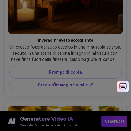
Inverno innevato accogliente
Un criceto fotorealistico avvolto in una minuscola sciarpa, 
seduto in una scena di cabina in legno in miniatura con 
neve finta fuori dalla finestra, caldo bagliore di candela, 
ombre morbide, scattato su Canon R6 85mm f/1.4, 
profondità di campo bassa, accogliente umore invernale, 
Prompt di copia
pelliccia dettagliata e texture di tessuto- -ar 4:5
Crea un'immagine simile ↗
Generatore Video IA
Genera ora
Crea video facilmente da testo o immagini