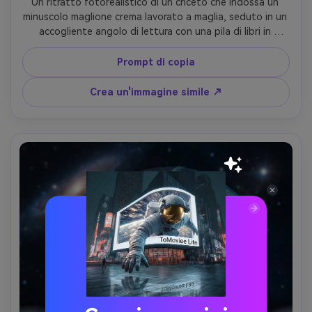
Un ritratto fotorealistico di un criceto che indossa un 
minuscolo maglione crema lavorato a maglia, seduto in un 
accogliente angolo di lettura con una pila di libri in 
miniatura e calde luci da fata, bagliore della lampada in 
ambra, ombre morbide, scattato su Canon EOS R6 85mm 
Prompt di copia
f/1.4, profondità di campo bassa, accogliente umore 
autunnale, struttura realistica del tessuto e dettaglio 
Crea un'immagine simile ↗
della pelliccia- -ar 4:5