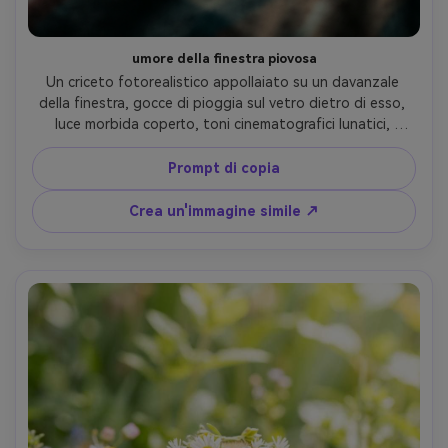
umore della finestra piovosa
Un criceto fotorealistico appollaiato su un davanzale 
della finestra, gocce di pioggia sul vetro dietro di esso, 
luce morbida coperto, toni cinematografici lunatici, 
inquadratura in primo piano con delicato bokeh dai 
lampioni della strada all'esterno, scattato su Sony A7IV 
Prompt di copia
85mm f/1.4, occhi acuti e baffi, atmosfera calmante e 
accogliente- -ar 4:5
Crea un'immagine simile ↗