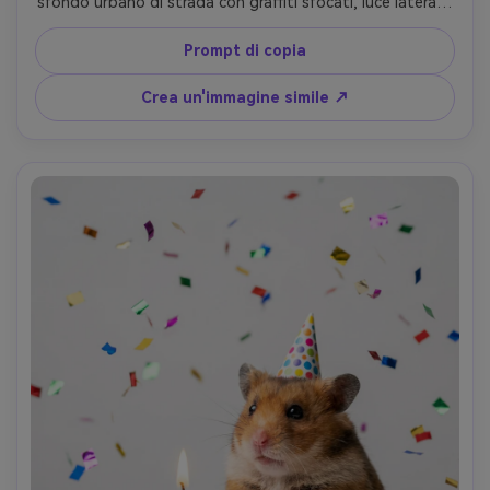
sfondo urbano di strada con graffiti sfocati, luce laterale 
dell'ora dorata, congelamento dinamico del movimento, 
scattato su Canon R5 35mm f/1.8, angolo basso, 
Prompt di copia
soggetto nitido, vibrazione energica, pelliccia ultra-
realistica e dettagli della zampa- -ar 4:5
Crea un'immagine simile ↗