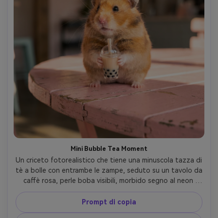
Mini Bubble Tea Moment
Un criceto fotorealistico che tiene una minuscola tazza di 
tè a bolle con entrambe le zampe, seduto su un tavolo da 
caffè rosa, perle boba visibili, morbido segno al neon 
luminoso sullo sfondo, carino e alla moda vibe, scattato 
su Fujifilm GFX100S 80mm, profondità di campo bassa, 
Prompt di copia
baffi affilati, highlights caldi, composizione stile prodotto 