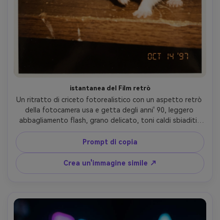
istantanea del Film retrò
Un ritratto di criceto fotorealistico con un aspetto retrò 
della fotocamera usa e getta degli anni' 90, leggero 
abbagliamento flash, grano delicato, toni caldi sbiaditi, 
sfondo semplice con oggetti di scena giocosi, 
composizione centrata, stile di ripresa che emula film da 
Prompt di copia
35 mm, texture di pelliccia naturale, atmosfera candida, 
scansione ad alta risoluzione estetica- -ar 4:5
Crea un'immagine simile ↗