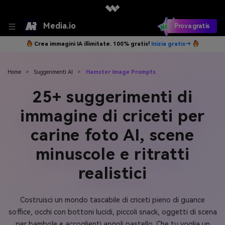
Media.io
Prova gratis
Crea immagini IA illimitate. 100% gratis!
Inizia gratis→
Home
>
Suggerimenti AI
>
Hamster Image Prompts
25+ suggerimenti di
immagine di criceti per
carine foto AI, scene
minuscole e ritratti
realistici
Costruisci un mondo tascabile di criceti pieno di guance
soffice, occhi con bottoni lucidi, piccoli snack, oggetti di scena
per bambole e accoglienti angoli pastello. Che tu voglia un