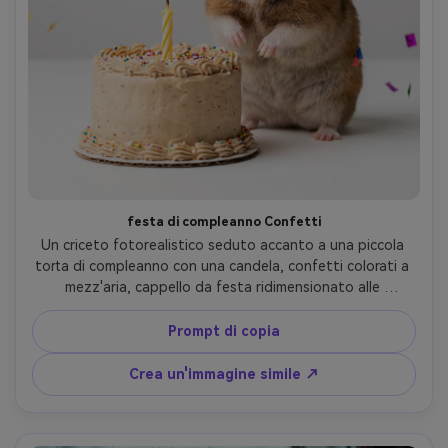
festa di compleanno Confetti
Un criceto fotorealistico seduto accanto a una piccola 
torta di compleanno con una candela, confetti colorati a 
mezz'aria, cappello da festa ridimensionato alle 
dimensioni del criceto, illuminazione di studio brillante, 
sfondo pulito, scattato su Nikon Z9 70mm, messa a 
Prompt di copia
fuoco nitida, gradazione di colori vivaci, espressione 
adorabile, trama di glassa realistica e pelliccia- -ar 4:5
Crea un'immagine simile ↗