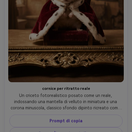
cornice per ritratto reale
Un criceto fotorealistico posato come un reale, 
indossando una mantella di velluto in miniatura e una 
corona minuscola, classico sfondo dipinto ricreato come 
fotografia, morbida illuminazione Rembrandt, elegante 
bordo della cornice dorata in primo piano, scattato su 
Prompt di copia
Nikon Z8 85mm f/1.8, toni ricchi e caldi, pelliccia ultra-