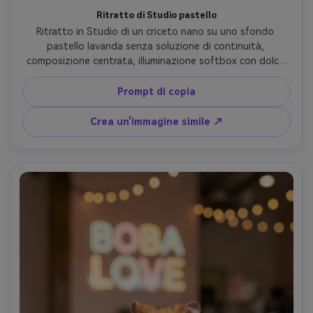
Ritratto di Studio pastello
Ritratto in Studio di un criceto nano su uno sfondo 
pastello lavanda senza soluzione di continuità, 
composizione centrata, illuminazione softbox con dolce 
caduta dell'ombra, ribalti nitidi negli occhi, look pulito e 
high-key, scattato su Nikon Z8 85mm f/2, alta risoluzione, 
Prompt di copia
trama fotorealistica della pelliccia, oggetti di scena 
minimali, moderna estetica Instagram- -ar 4:5
Crea un'immagine simile ↗