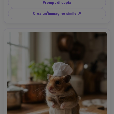
tavolozza di colori neutri caldi, profondità di campo 
Prompt di copia
bassa, scattato su Sony A7IV 85mm f/1.4, bokeh 
cremoso, pelliccia e baffi ultra-dettagliati, texture 
Crea un'immagine simile ↗
naturale simile alla pelle sulle zampe, fotografia editoriale 
per animali domestici- -ar 4:5