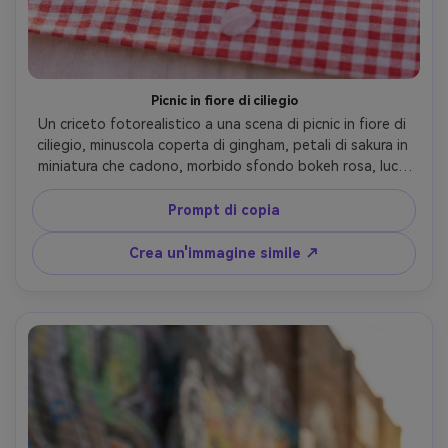
Picnic in fiore di ciliegio
Un criceto fotorealistico a una scena di picnic in fiore di 
ciliegio, minuscola coperta di gingham, petali di sakura in 
miniatura che cadono, morbido sfondo bokeh rosa, luce 
del giorno primaverile dolce, scattato su Sony A7IV 85mm 
f/1.8, cornice vicina, gradazione pastel sognante, pelliccia 
Prompt di copia
e baffi altamente dettagliati, umore dolce e pacifico- -ar 
4:5
Crea un'immagine simile ↗