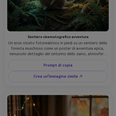
Sentiero cinematografico avventura
Un eroe criceto fotorealistico in piedi su un sentiero della 
foresta muschioso come un poster di avventura epica, 
minuscolo dettaglio del cinturino dello zaino, atmosfera 
nebbiosa del mattino, raggi di luce volumetrici attraverso 
gli alberi, scatto a basso angolo per una scala 
Prompt di copia
drammatica, scattato su Sony A7S III 35mm f/1.8, 
cinematografico verde-arancione grado, pelliccia ultra-
Crea un'immagine simile ↗
dettagliata, occhi acuti- -ar 4:5