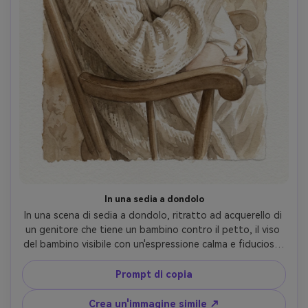
In una sedia a dondolo
In una scena di sedia a dondolo, ritratto ad acquerello di 
un genitore che tiene un bambino contro il petto, il viso 
del bambino visibile con un'espressione calma e fiduciosa, 
tavolozza morbida e calda, pennelli sciolti per pieghe di 
abbigliamento, sfondo minimo, texture di carta 
Prompt di copia
prominente, composizione emozione-avanti come un 
vecchio ricordo di famiglia, obiettivo da 85 mm, 
Crea un'immagine simile ↗