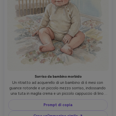
Sorriso da bambino morbido
Un ritratto ad acquerello di un bambino di 6 mesi con 
guance rotonde e un piccolo mezzo sorriso, indossando 
una tuta in maglia crema e un piccolo cappuccio di lino, 
seduto su una trapunta in un semplice asilo con una culla 
di legno sullo sfondo, delicata tavolozza pastello, bordi 
Prompt di copia
morbidi, sottili fiori di pigmento, texture di carta pressata 
a freddo, composizione centrata, umore sentimentale 
Crea un'immagine simile ↗