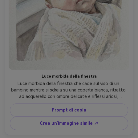
Luce morbida della finestra
Luce morbida della finestra che cade sul viso di un 
bambino mentre si sdraia su una coperta bianca, ritratto 
ad acquerello con ombre delicate e riflessi ariosi, 
tavolozza pastello minimale, somiglianza e proporzioni 
attente, trama di carta pressata a freddo, umore calmo e 
Prompt di copia
silenzioso, semplice composizione centrata per la stampa, 
obiettivo da 85 mm, profondità di campo bassa-AR 4:5
Crea un'immagine simile ↗