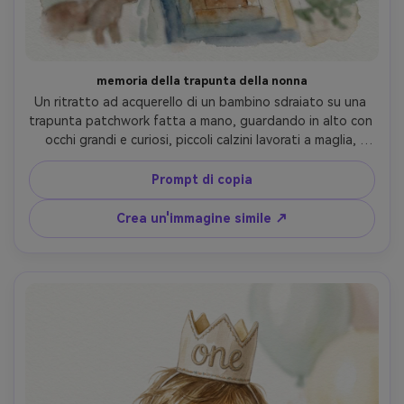
memoria della trapunta della nonna
Un ritratto ad acquerello di un bambino sdraiato su una 
trapunta patchwork fatta a mano, guardando in alto con 
occhi grandi e curiosi, piccoli calzini lavorati a maglia, 
motivi di trapunta accennati a linea leggera, accogliente 
schema di colori nostalgico, bordi morbidi, texture di 
Prompt di copia
carta visibile, vignetta delicata, confortante tono 
familiare-memoria, obiettivo da 85 mm, profondità di 
Crea un'immagine simile ↗
campo bassa-AR 4:5