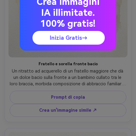
Crea immagini
IA illimitate.
100% gratis!
Inizia Gratis→
Fratello e sorella fronte bacio
Un ritratto ad acquerello di un fratello maggiore che dà 
un dolce bacio sulla fronte a un bambino cullato tra le 
loro braccia, morbida composizione di abbraccio familiare, 
tavolozza calda attenuata, sfondo minimale, volti 
espressivi con somiglianza attenta, ombreggiatura 
Prompt di copia
morbida, fiori di pigmento intorno ai capelli e 
all'abbigliamento, umore sentimentale e protettivo, 
Crea un'immagine simile ↗
obiettivo da 85 mm, profondità di campo bassa, 
illuminazione cinematografica morbida-AR 4:5