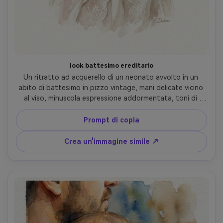
look battesimo ereditario
Un ritratto ad acquerello di un neonato avvolto in un 
abito di battesimo in pizzo vintage, mani delicate vicino 
al viso, minuscola espressione addormentata, toni di 
avorio e rosso attenuati, lavaggio di sfondo minimo, 
pennello fine per i dettagli di pizzo, grana di carta ad 
Prompt di copia
acquerello strutturata, vignetta morbida, sensazione 
intramontabile di cimitero di famiglia, obiettivo da 85 mm, 
Crea un'immagine simile ↗
profondità di campo bassa, illuminazione cinematografica 
morbida-AR 4:5