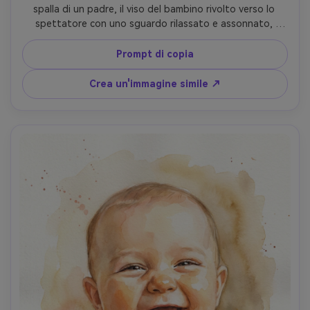
spalla di un padre, il viso del bambino rivolto verso lo 
spettatore con uno sguardo rilassato e assonnato, 
padre in una morbida camicia neutra, toni della pelle caldi, 
ombra delicata sotto la guancia, sfondo suggerito con 
Prompt di copia
lavaggi sciolti, umore emotivo tenero, texture di carta 
fatta a mano e granulazione del pigmento leggero, 
Crea un'immagine simile ↗
obiettivo 85mm, profondità di campo bassa-AR 4:5