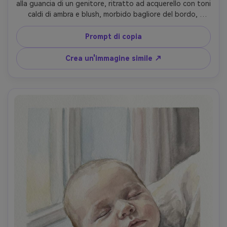
alla guancia di un genitore, ritratto ad acquerello con toni 
caldi di ambra e blush, morbido bagliore del bordo, 
sfondo sciolto in lavaggi sciolti, occhi e bocca dettagliati, 
sottili fiori di pigmento, cornice intima, umore sincero 
Prompt di copia
come una foto di anniversario incorniciata, obiettivo da 
85 mm, profondità di campo bassa-AR 4:5
Crea un'immagine simile ↗