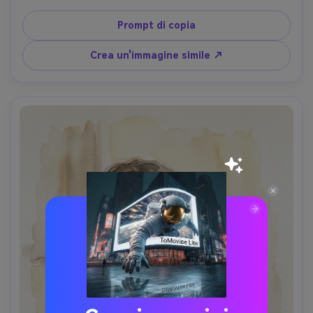
di peluche, sfondo con deboli forme di bunting in lavaggi 
pallidi, caldo umore celebrativo ma tenero, caratteristiche 
Prompt di copia
facciali pulite, pennelli delicati, struttura di carta pressata 
a freddo, orientamento del ritratto, obiettivo da 85 mm, 
Crea un'immagine simile ↗
profondità di campo bassa-AR 4:5