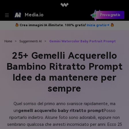
Media.io
Prova gratis
Crea immagini IA illimitate. 100% gratis!
Inizia gratis→
Home
>
Suggerimenti AI
>
Gemini Watercolor Baby Portrait Prompt
25+ Gemelli Acquerello
Bambino Ritratto Prompt
Idee da mantenere per
sempre
Quel sorriso del primo anno svanisce rapidamente, ma
un
gemelli acquerello baby ritratto prompt
Posso
riportarlo indietro. Alcune foto sono adorabili, eppure non
sembrano qualcosa che avresti incorniciato per anni. Ecco 25