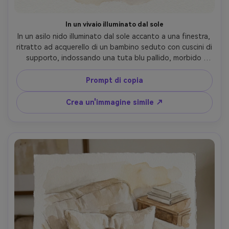
In un vivaio illuminato dal sole
In un asilo nido illuminato dal sole accanto a una finestra, 
ritratto ad acquerello di un bambino seduto con cuscini di 
supporto, indossando una tuta blu pallido, morbido 
bagliore della finestra, lavaggi di sfondo sciolti, 
caratteristiche facciali dettagliate, consistenza sottile e 
Prompt di copia
granulazione della carta, cornice centrata, umore calmo e 
affettuoso del mattino tranquillo, obiettivo da 85 mm, 
Crea un'immagine simile ↗
profondità di campo bassa-AR 4:5