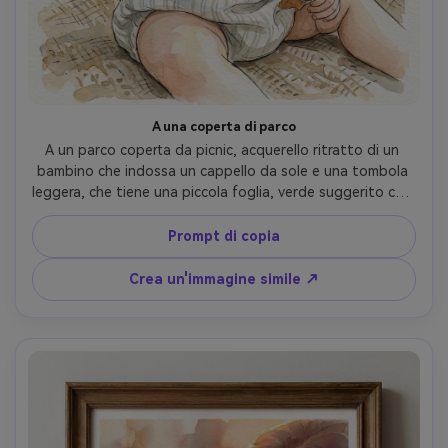
A una coperta di parco
A un parco coperta da picnic, acquerello ritratto di un 
bambino che indossa un cappello da sole e una tombola 
leggera, che tiene una piccola foglia, verde suggerito con 
lavaggi morbidi, caldi colori naturali, highlights delicati, 
linework delicato sulle caratteristiche del viso, carta 
Prompt di copia
strutturata, tono di memoria pacifica, obiettivo 85mm, 
profondità di campo bassa- -ar 4:5
Crea un'immagine simile ↗