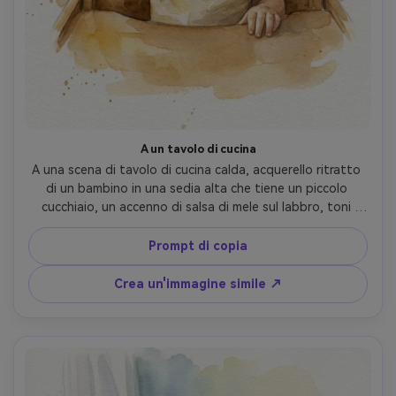
A un tavolo di cucina
A una scena di tavolo di cucina calda, acquerello ritratto 
di un bambino in una sedia alta che tiene un piccolo 
cucchiaio, un accenno di salsa di mele sul labbro, toni 
dorati morbidi, forme di sfondo sciolte che suggeriscono 
casa, somiglianza facciale attenta, schizzi sottili 
Prompt di copia
mantenuti minimi, umore nostalgico candidato su carta 
acquerello strutturata, obiettivo da 85 mm, profondità di 
Crea un'immagine simile ↗
campo bassa, illuminazione cinematografica morbida-AR 
4:5