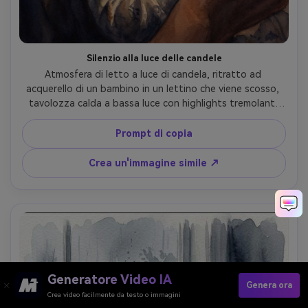
Silenzio alla luce delle candele
Atmosfera di letto a luce di candela, ritratto ad 
acquerello di un bambino in un lettino che viene scosso, 
tavolozza calda a bassa luce con highlights tremolanti 
morbidi, sfondo semplificato in lavaggi delicati profondi, 
caratteristiche facciali dettagliate, gradienti lisci, grano di 
Prompt di copia
carta visibile, tono emotivo sereno, obiettivo da 85 mm, 
profondità di campo bassa- -ar 4:5
Crea un'immagine simile ↗
Generatore Video IA
Genera ora
Crea video facilmente da testo o immagini