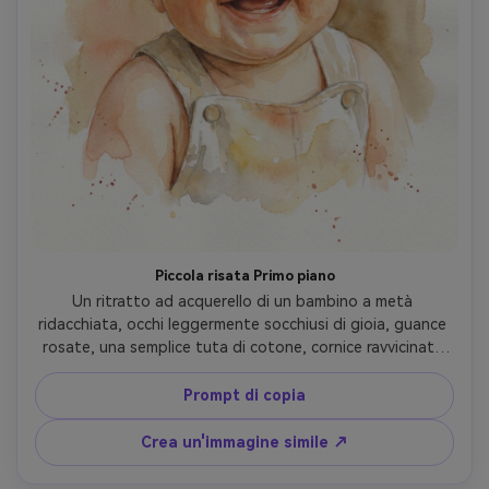
Piccola risata Primo piano
Un ritratto ad acquerello di un bambino a metà 
ridacchiata, occhi leggermente socchiusi di gioia, guance 
rosate, una semplice tuta di cotone, cornice ravvicinata 
dal petto verso l'alto, morbida tavolozza di pesca e 
miele, miscelazione bagnata su bagnata, punti salienti 
Prompt di copia
nitidi sugli occhi, sottili accenti di schizzi mantenuti di 
gusto, ricordo di calore e intimità, obiettivo da 85 mm, 
Crea un'immagine simile ↗
profondità di campo bassa-AR 4:5