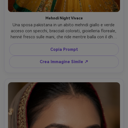
Mehndi Night Vivace
Una sposa pakistana in un abito mehndi giallo e verde 
acceso con specchi, bracciali colorati, gioielleria floreale, 
henné fresco sulle mani, che ride mentre balla con il dhol 
sullo sfondo, decorazioni di scena vibranti, accenti di 
mosso, scattata con Sony A7S III, 35mm f/1.8, flash 
Copia Prompt
freeze con luci ambientali calde, energia spontanea, 
fotorealistica, saturazione alta ma pelle naturale --ar 4:5
Crea Immagine Simile ↗