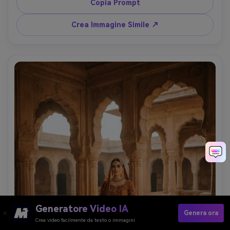
macro, f/3.2, luce soft diffusa, filo e bagliore ultra-
Copia Prompt
realistici, dettaglio moda di lusso --ar 4:5
Crea Immagine Simile ↗
Generatore Video IA
Genera ora
Crea video facilmente da testo o immagini