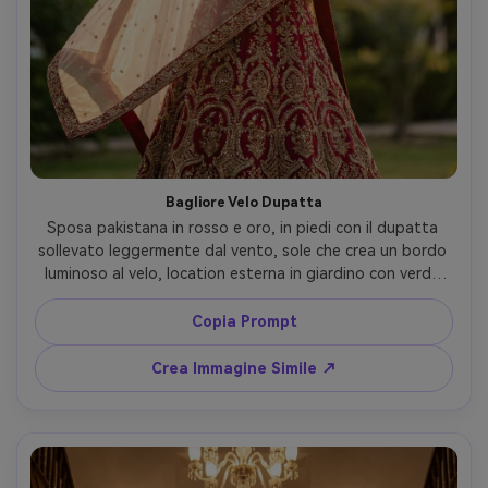
Bagliore Velo Dupatta
Sposa pakistana in rosso e oro, in piedi con il dupatta 
sollevato leggermente dal vento, sole che crea un bordo 
luminoso al velo, location esterna in giardino con verde 
soffuso, bokeh sognante, espressione calma e romantica, 
scattata con Sony A7IV, 70-200mm a 135mm, f/2.8, 
Copia Prompt
controluce dell’ora d’oro, rim light cinematografico, 
ritratto sposa fotorealistico --ar 4:5
Crea Immagine Simile ↗