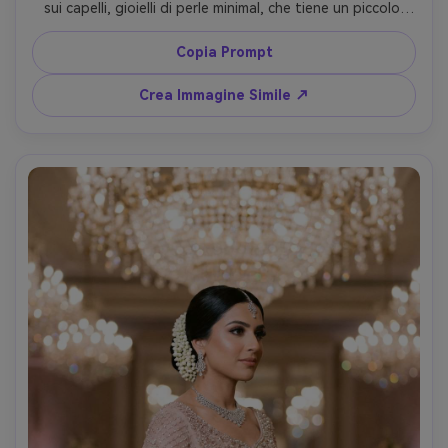
sui capelli, gioielli di perle minimal, che tiene un piccolo 
Corano e bouquet di rose, seduta vicino a una finestra 
luminosa con tende soffici, sfondo pulito e arioso, sorriso 
Copia Prompt
delicato, scattata con Canon R5, 50mm f/1.2, luce 
naturale da finestra, riflessi morbidi, composizione a 
Crea Immagine Simile ↗
figura intera seduta, fotorealistica, editoriale di nozze di 
alto livello --ar 4:5