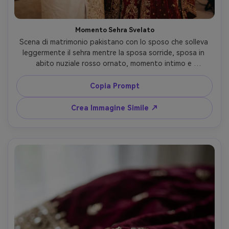
Momento Sehra Svelato
Scena di matrimonio pakistano con lo sposo che solleva 
leggermente il sehra mentre la sposa sorride, sposa in 
abito nuziale rosso ornato, momento intimo e 
spontaneo, sfondo floreale con bokeh, scattata con 
Nikon Z6 II, 50mm f/1.8, flash bilanciato con ambientale, 
Copia Prompt
stile documentaristico, fotorealistico, calore emotivo --ar 
4:5
Crea Immagine Simile ↗