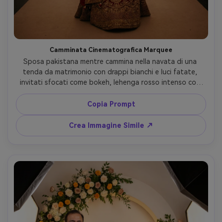
Camminata Cinematografica Marquee
Sposa pakistana mentre cammina nella navata di una 
tenda da matrimonio con drappi bianchi e luci fatate, 
invitati sfocati come bokeh, lehenga rosso intenso con 
ricamo oro, espressione sicura e composta, scattata con 
Sony A7IV, 35mm f/1.4, ampiezza cinematografica, leggero 
Copia Prompt
haze, alta gamma dinamica, still wedding fotorealistico --
ar 4:5
Crea Immagine Simile ↗