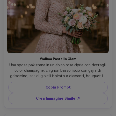
Walima Pastello Glam
Una sposa pakistana in un abito rosa cipria con dettagli 
color champagne, chignon basso liscio con gajra di 
gelsomino, set di gioielli ispirato a diamanti, bouquet in 
tinte pastello, in una sala da ballo di lusso con lampadari 
e bokeh, postura elegante, scattata con Nikon Z8, 85mm 
Copia Prompt
f/1.8, flash morbido con luce ambientale, fuoco nitido, 
incarnato valorizzato, ritratto sposa moderno editoriale, 
Crea Immagine Simile ↗
luce cinematografica soft --ar 4:5