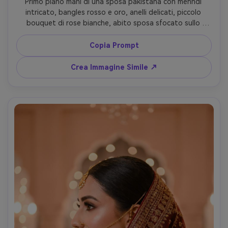
Primo piano mani di una sposa pakistana con mehndi 
intricato, bangles rosso e oro, anelli delicati, piccolo 
bouquet di rose bianche, abito sposa sfocato sullo 
sfondo, scattata con Canon R5, 90mm macro, f/2.8, luce 
diffusa da finestra, linee dell’henné nitide, fotorealistica, 
Copia Prompt
scatto di dettaglio nuziale di lusso --ar 4:5
Crea Immagine Simile ↗