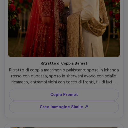
Ritratto di Coppia Baraat
Ritratto di coppia matrimonio pakistano: sposa in lehenga 
rosso con dupatta, sposo in sherwani avorio con scialle 
ricamato, entrambi vicini con tocco di fronti, fili di luci e 
rose dietro, scattata con Sony A7IV, 85mm f/1.4, 
profondità di campo romantica, color grading 
Copia Prompt
cinematografico caldo, editoriale di nozze ultra realistico 
--ar 4:5
Crea Immagine Simile ↗