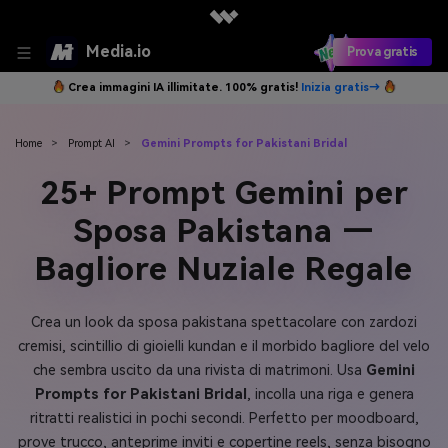
Media.io
Prova gratis
Crea immagini IA illimitate. 100% gratis!
Inizia gratis→
Home
>
Prompt AI
>
Gemini Prompts for Pakistani Bridal
25+ Prompt Gemini per
Sposa Pakistana —
Bagliore Nuziale Regale
Crea un look da sposa pakistana spettacolare con zardozi
cremisi, scintillio di gioielli kundan e il morbido bagliore del velo
che sembra uscito da una rivista di matrimoni. Usa
Gemini
Prompts for Pakistani Bridal
, incolla una riga e genera
ritratti realistici in pochi secondi. Perfetto per moodboard,
prove trucco, anteprime inviti e copertine reels, senza bisogno