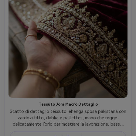
Tessuto Jora Macro Dettaglio
Scatto di dettaglio tessuto lehenga sposa pakistana con 
zardozi fitto, dabka e paillettes, mano che regge 
delicatamente l’orlo per mostrare la lavorazione, bassa 
profondità di campo, scattata con Canon R5, 100mm 