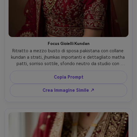
Focus Gioielli Kundan
Ritratto a mezzo busto di sposa pakistana con collane 
kundan a strati, jhumkas importanti e dettagliato matha 
patti, sorriso sottile, sfondo neutro da studio con 
degradè soft, scattata con Sony A1, 85mm f/1.4, beauty 
dish e fill delicata, dettagli nitidi su ricamo e pietre, 
Copia Prompt
editoriale di moda sposa fotorealistico --ar 4:5
Crea Immagine Simile ↗