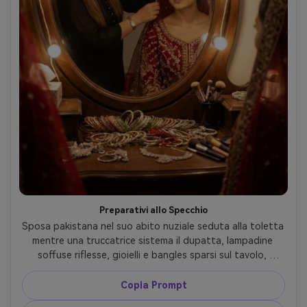
Preparativi allo Specchio
Sposa pakistana nel suo abito nuziale seduta alla toletta 
mentre una truccatrice sistema il dupatta, lampadine 
soffuse riflesse, gioielli e bangles sparsi sul tavolo, 
atmosfera intima di backstage, scattata con Canon R6, 
35mm f/1.8, luce calda interna, composizione spontanea, 
Copia Prompt
pelle naturale, stile matrimonio documentaristico --ar 4:5