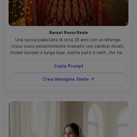
Baraat Rosso Reale
Una sposa pakistana di circa 25 anni con un lehenga 
rosso scuro pesantemente ricamato con zardozi dorati, 
choker kundan e lunga haar, matha patti e nath, che tiene 
un dupatta rosso sopra la testa, sotto luci calde da 
favola in una tenda da matrimonio, sfondo sfumato, 
Copia Prompt
espressione serena e sicura, scattata con Sony A7IV, 
85mm f/1.4, bassa profondità di campo, ritratto a mezzo 
Crea Immagine Simile ↗
busto, color grading caldo cinematografico, texture della 
pelle ultra-realistica, fotografia editoriale sposa --ar 4:5