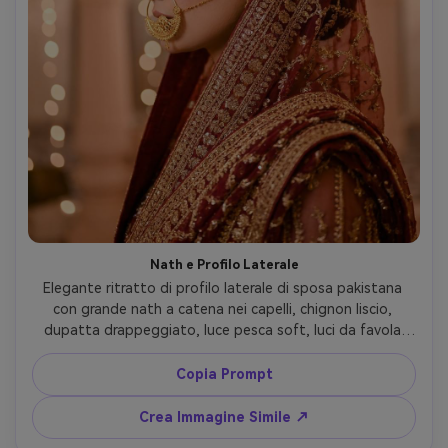
Nath e Profilo Laterale
Elegante ritratto di profilo laterale di sposa pakistana 
con grande nath a catena nei capelli, chignon liscio, 
dupatta drappeggiato, luce pesca soft, luci da favola 
sullo sfondo bokeh, scattato con Nikon Z8, 85mm f/1.8, 
f/2, ambiente caldo, silhouette pulita, pelle e gioielli ultra 
Copia Prompt
realistici, mood editoriale sposa --ar 4:5
Crea Immagine Simile ↗