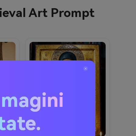
ieval Art Prompt
mmagini
itate.