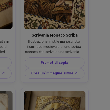
h
Scrivania Monaco Scriba
ata in 
Illustrazione in stile manoscritto 
o di 
illuminato medievale di uno scriba 
eri 
monaco che scrive a una scrivania di 
lance 
legno, penna e vaso d'inchiostro, 
n una 
manoscritti impilati, bagliore a luce 
Prompt di copia
temmi, 
di candela renduto come punti 
ccenti 
salienti medievali piatti, lettera 
e ↗
Crea un'immagine simile ↗
o con 
iniziale decorata sulla pagina, trama 
gonale 
di pergamena, viti marginali che 
va, 
strisciano intorno alla cornice, 
 di 
espressione focalizzata calma, 
e 
cornice monastica autentica, 
R 4:5
illuminazione finemente dettagliata, 
obiettivo da 85 mm, profondità di 