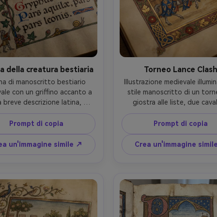
a della creatura bestiaria
Torneo Lance Clas
na di manoscritto bestiario 
Illustrazione medievale illumin
ale con un griffino accanto a 
stile manoscritto di un torne
 breve descrizione latina, 
giostra alle liste, due cavali
razione a inchiostro e tempera 
corazzati a metà scontro con 
 pergamena, rubricazione 
scheggiate, nobili esultanti i
Prompt di copia
Prompt di copia
orativa rossa e blu, bordo 
galleria, striscioni araldici e s
to con viti di edera, piccoli 
pigmenti medievali brillanti, a
ea un'immagine simile ↗
Crea un'immagine simil
occhi marginali, prospettiva 
foglie d'oro, bordo decorativ
, accenti dorati, dettagli di 
rose e nodi, composizione dia
ture etichettate, realismo 
dinamica, energia celebrati
critto antico, illuminazione 
obiettivo 85mm, profondità
ente dettagliata, obiettivo 
campo bassa, illuminazion
 profondità di campo bassa, 
cinematografica morbida-A
uminazione cinematografica 