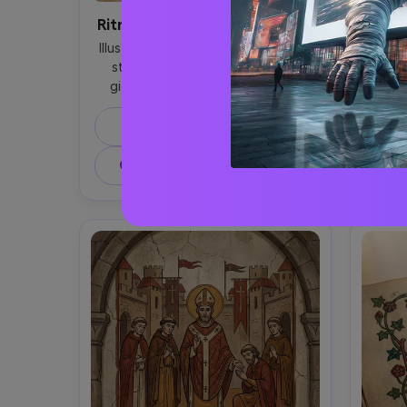
Ritratto della regina illuminata
Illustrazione medievale illuminata in 
Opera 
stile manoscritto di una regale 
di un
giovane regina, ritratto a metà 
gigli
corpo rivolto davanti, contorni 
piomb
d'inchiostro delicati, prospettiva 
coba
Prompt di copia
medievale piatta, alone e filigrana in 
sali
foglia d'oro, abiti tono gioiello con 
sim
Crea un'immagine simile ↗
Cr
finiture in ermine, decorato iniziale 
ca
nell'angolo, linee di calligrafia latina, 
appu
trama pergamena pergamena, 
sottili
intricato bordo floreale e piccoli 
espre
uccelli ai margini, umore sereno e 
armon
potente, illuminazione di qualità 
fa
museale altamente dettagliata, 
obiettivo da 85 mm, profondità di 
campo bassa, morbida illuminazione 
cinematografica-AR 4:5