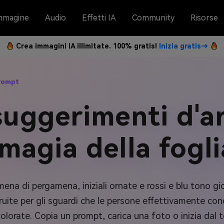
mmagine
Audio
Effetti IA
Community
Risorse
Crea immagini IA illimitate. 100% gratis!
Inizia gratis→
Prompt
suggerimenti d'a
 magia della fogli
ena di pergamena, iniziali ornate e rossi e blu tono gioi
uite per gli sguardi che le persone effettivamente condiv
colorate. Copia un prompt, carica una foto o inizia da