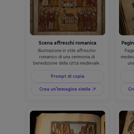
Scena affreschi romanica
Pagin
Illustrazione in stile affrescho 
Pagi
romanico di una cerimonia di 
mediev
benedizione della città medievale, 
una
forme semplificate e volti espressivi, 
illust
pigmenti terrosi, trama della parete 
su
Prompt di copia
in gesso, contorni spessi, scala 
dec
gerarchica (figure importanti più 
orna
Crea un'immagine simile ↗
Cr
grandi), elementi di incorniciatura 
scarab
dell'arco, rossi e ocre attenuati, 
piatta
umore comunale solenne, 
crea
autenticità storica, pannello 
manos
narrativo splendidamente 
altam
composto, morbida illuminazione 
85mm,
cinematografica- -ar 4:5
ill