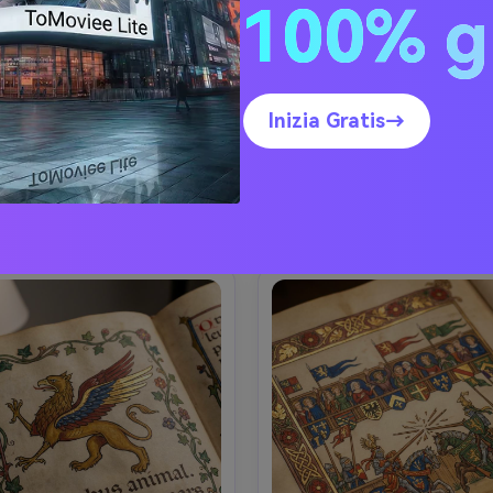
100% g
vetro gotico santo
Giro eroico in arazz
d'arte in stile vetrata gotica 
Illustrazione in stile arazz
 santo che tiene in mano un 
medievale di un cavaliere e un 
o e un piccolo libro, linee di 
compagno che cavalca attrav
Inizia Gratis→
o audaci, pezzi di vetro di 
colline ondulate, tessuto te
lto e rubino radiosi, punti 
tessuto con fili visibili, tavolo
Prompt di copia
Prompt di copia
enti luminosi, composizione 
colori medievali limitata, cav
metrica della finestra della 
stilizzati e fogliame, fasce di
ea un'immagine simile ↗
Crea un'immagine simil
ttedrale, cornice ad arco 
decorative con motivi ripetu
ntito, traceria decorativa, 
composizione di libro di fiab
 motivi medievali (viti, stelle), 
un appeso a parete, delica
ssione calma riverente, ricca 
appiattimento e enfasi del mo
ia di colori, trama di vetro 
umore epico ma romantico, lo
tta a mano, composizione 
tessitura altamente dettagli
capolavoro- -ar 4:5
obiettivo 85mm, profondità
campo bassa, morbida illumin
cinematografica-AR 4: