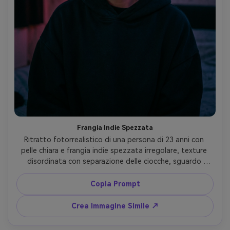
Frangia Indie Spezzata
Ritratto fotorrealistico di una persona di 23 anni con 
pelle chiara e frangia indie spezzata irregolare, texture 
disordinata con separazione delle ciocche, sguardo 
neutro cupo, eyeliner nero, indossa felpa oversize, camera 
buia con LED magenta e blu, Nikon Z8, 50mm f/1.2, 
Copia Prompt
inquadratura ravvicinata, color grading cinematografico 
graffiato, attaccatura e ciocche realistiche, occhi nitidi --
Crea Immagine Simile ↗
ar 4:5