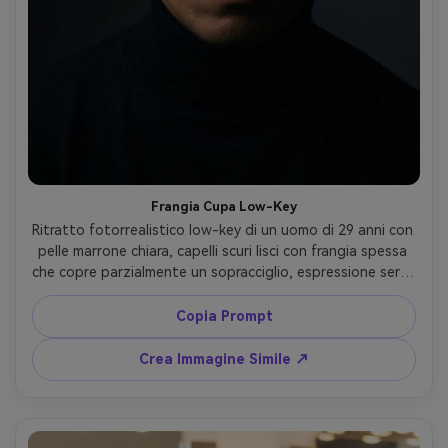
Frangia Cupa Low-Key
Ritratto fotorrealistico low-key di un uomo di 29 anni con 
pelle marrone chiara, capelli scuri lisci con frangia spessa 
che copre parzialmente un sopracciglio, espressione seria, 
indossa dolcevita nero, sfondo studio scuro, luce 
softbox laterale che crea ombre profonde, Nikon D850, 
Copia Prompt
105mm f/2, crop stretto, chiaroscuro drammatico, 
spessore capelli realistico e ombra sulla fronte, pelle 
Crea Immagine Simile ↗
dettagliata --ar 4:5