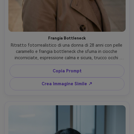
Frangia Bottleneck
Ritratto fotorrealistico di una donna di 28 anni con pelle 
caramello e frangia bottleneck che sfuma in ciocche 
incorniciate, espressione calma e sicura, trucco occhi 
bronzo, indossa trench beige, sfondo marciapiede 
urbano, luce golden hour con riempimento morbido, 
Copia Prompt
Canon R5, 85mm f/1.4, angolo tre quarti, separazione 
dettagliata delle ciocche frangia e ombre naturali sulla 
Crea Immagine Simile ↗
fronte, alta risoluzione --ar 4:5