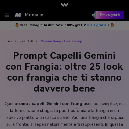
Media.io
Prova gratis
Crea immagini IA illimitate. 100% gratis!
Inizia gratis→
Home
>
Prompt AI
>
Gemini Bangs Hair Prompt
Prompt Capelli Gemini
con Frangia: oltre 25 look
con frangia che ti stanno
davvero bene
Quel
prompt capelli Gemini con frangia
sembra semplice, ma
la formulazione sbagliata può trasformare la frangia in un
adesivo piatto o un casco strano. Vuoi una frangia che si posi
sulla fronte, si separi naturalmente e ti rappresenti. In questa