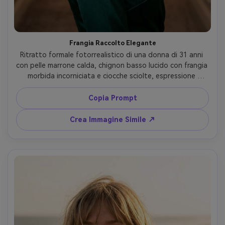
Frangia Raccolto Elegante
Ritratto formale fotorrealistico di una donna di 31 anni 
con pelle marrone calda, chignon basso lucido con frangia 
morbida incorniciata e ciocche sciolte, espressione 
serena, trucco occhi delicato, indossa abito verde 
smeraldo satinato e orecchini di perle, sfondo corridoio 
Copia Prompt
hotel elegante, luce tipo studio con contorno, Sony A7R 
IV, 85mm f/1.4, composizione verticale, finitura editoriale 
Crea Immagine Simile ↗
raffinata, brillantezza e ombre capelli realistici sulla fronte 
--ar 4:5