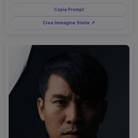
lino, sfondo passeggiata mare, luce dorata del 
pomeriggio, Canon 5D Mark IV, 85mm f/1.8, vento nei 
Copia Prompt
capelli, svolazzanti naturali, color grading film caldo, 
dettaglio nitido sulle ciocche frangia --ar 4:5
Crea Immagine Simile ↗