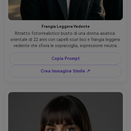
Frangia Leggera Vedente
Ritratto fotorrealistico busto di una donna asiatica 
orientale di 22 anni con capelli scuri lisci e frangia leggera 
vedente che sfiora le sopracciglia, espressione neutra 
delicata, pelle luminosa, eyeliner minimale, indossa un 
blazer nero sopra una canotta bianca, sfondo café 
Copia Prompt
urbano sfocato, luce laterale dorata che crea riflessi 
delicati, Canon R5, 50mm f/1.2, bokeh, angolo tre quarti, 
Crea Immagine Simile ↗
attaccatura pulita con ciocche sottili visibili, alta 
risoluzione, ombre naturali, look editoriale moda --ar 4:5