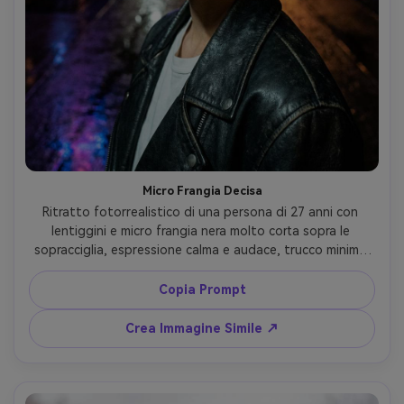
Micro Frangia Decisa
Ritratto fotorrealistico di una persona di 27 anni con 
lentiggini e micro frangia nera molto corta sopra le 
sopracciglia, espressione calma e audace, trucco minimo 
con rossetto rosso intenso, indossa giacca di pelle e t-
shirt bianca, ambientazione in vicolo urbano con 
Copia Prompt
pavimento bagnato, luce neon e controluce drammatico, 
Fujifilm GFX100, 63mm f/2.8, angolo basso leggero, crop 
Crea Immagine Simile ↗
stretto, grading cinematografico contrastato, texture 
capelli visible, pelle realistica --ar 4:5