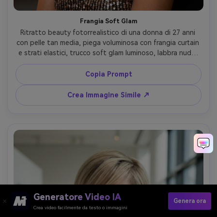
Frangia Soft Glam
Ritratto beauty fotorrealistico di una donna di 27 anni 
con pelle tan media, piega voluminosa con frangia curtain 
e strati elastici, trucco soft glam luminoso, labbra nude, 
indossa maglia brillante e orecchini importanti, sfondo 
camerino backstage, luci vanity e riempimento soffuso, 
Copia Prompt
Sony A7S III, 85mm f/1.4, primo piano, occhi nitidi, volume 
capelli realistico e ciocche individuali, color grading 
Crea Immagine Simile ↗
editoriale lucido --ar 4:5
Generatore Video IA
Genera ora
Crea video facilmente da testo o immagini