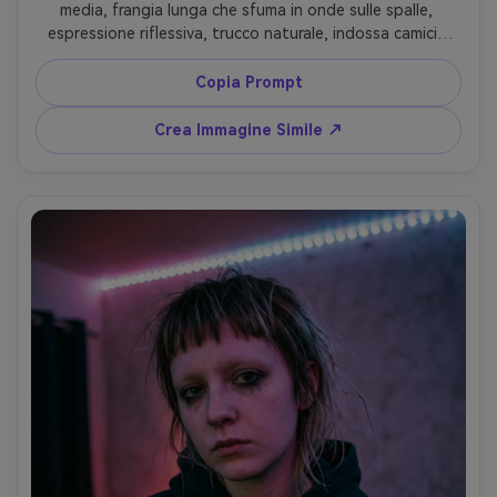
media, frangia lunga che sfuma in onde sulle spalle, 
espressione riflessiva, trucco naturale, indossa camicia 
bianca e ciondolo delicato, sfondo finestra ufficio con 
bokeh skyline, luce diurna fresca con riempimento 
Copia Prompt
leggero, Sony A1, 70mm f/2.0, crop testa-spalle, 
movimento e brillantezza capelli realistici, grading 
Crea Immagine Simile ↗
editoriale pulito --ar 4:5