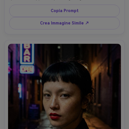
mat, sopracciglia definite, indossa abito nero strutturato 
e collana d’argento, sfondo grigio omogeneo, flash 
Copia Prompt
studio con softbox e luce di contorno, Nikon Z9, 85mm 
f/1.8, composizione centrale, bordo frangia nitido con 
Crea Immagine Simile ↗
variazioni realistiche delle ciocche, dettaglio preciso, 
color grading neutro, qualità editoriale --ar 4:5