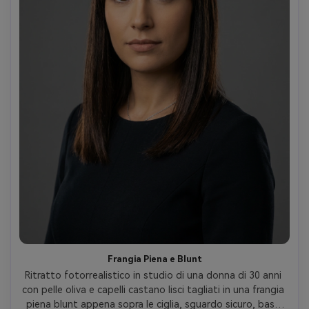
Frangia Piena e Blunt
Ritratto fotorrealistico in studio di una donna di 30 anni 
con pelle oliva e capelli castano lisci tagliati in una frangia 
piena blunt appena sopra le ciglia, sguardo sicuro, base 