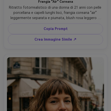
Frangia "Air" Coreana
Ritratto fotorrealistico di una donna di 21 anni con pelle 
porcellana e capelli lunghi lisci, frangia coreana "air" 
leggermente separata e piumata, blush rosa leggero e 
labbra sfumate, indossa cardigan pastello, sfondo camera 
minimal luminosa, luce mattutina dalla finestra, Nikon Z6 II, 
Copia Prompt
50mm f/1.8, composizione centrale, attaccatura capelli 
visibile sotto la frangia, dettaglio delicato delle ciocche, 
Crea Immagine Simile ↗
grading pulito chiaro --ar 4:5