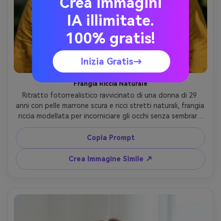
Crea immagini
IA illimitate.
100% gratis!
Inizia Gratis→
Frangia Riccia Naturale
Ritratto fotorrealistico ravvicinato di una donna di 29 
anni con pelle marrone scura e ricci stretti naturali, frangia 
riccia modellata per incorniciare gli occhi senza sembrare 
incollata, sorriso gioioso, pelle lucida, indossa abito giallo 
senape e orecchini oro, sfondo giardino botanico, luce 
Copia Prompt
puntinata attraverso le foglie, Canon EOS R3, 85mm f/1.2, 
inquadratura ad altezza occhi, ricci definiti nella frangia, 
Crea Immagine Simile ↗
ombre realistiche sulla fronte --ar 4:5