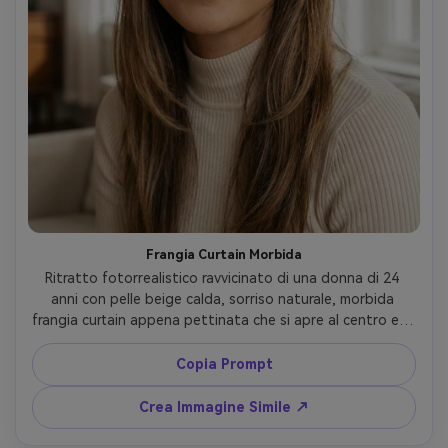
Frangia Curtain Morbida
Ritratto fotorrealistico ravvicinato di una donna di 24 
anni con pelle beige calda, sorriso naturale, morbida 
frangia curtain appena pettinata che si apre al centro e si 
fonde con lunghi strati, trucco pesca delicato e labbra 
lucide, indossa un dolcevita crema a costine e piccoli 
Copia Prompt
orecchini d’oro, scattato in un appartamento luminoso 
vicino a una finestra con tende leggere, luce soffusa 
Crea Immagine Simile ↗
diurna, Sony A7IV, 85mm f/1.4, profondità di campo 
ridotta, inquadratura ad altezza occhi, messa a fuoco 