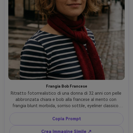
Frangia Bob Francese
Ritratto fotorrealistico di una donna di 32 anni con pelle 
abbronzata chiara e bob alla francese al mento con 
frangia blunt morbida, sorriso sottile, eyeliner classico, 
indossa maglia a righe e foulard rosso, sfondo strada 
parigina sfocato, luce diurna nuvolosa con contrasto 
Copia Prompt
delicato, Sony A7III, 85mm f/2, medio ravvicinato, leggera 
inclinazione, volume realistico del bob e curvatura frangia, 
Crea Immagine Simile ↗