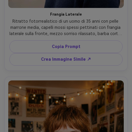
Frangia Laterale
Ritratto fotorrealistico di un uomo di 35 anni con pelle 
marrone media, capelli mossi spessi pettinati con frangia 
laterale sulla fronte, mezzo sorriso rilassato, barba corta, 
indossa maglione blu navy, sfondo parco autunnale, luce 
nuvolosa soffusa per ombre uniformi, Sony A7R V, 85mm 
Copia Prompt
f/1.4, profilo tre quarti, profondità campo ridotta, 
direzione realistica delle ciocche e volume nella frangia, 
Crea Immagine Simile ↗
color pulito, messa a fuoco nitida --ar 4:5