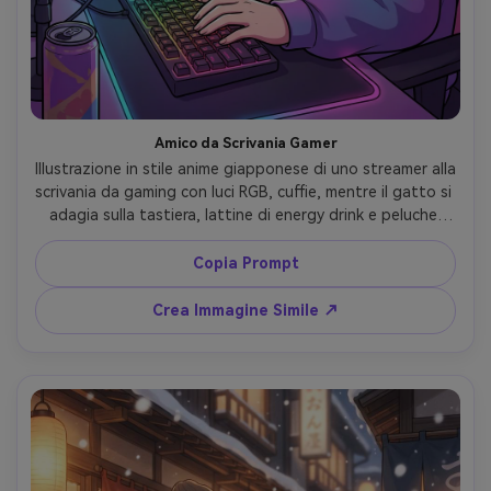
Amico da Scrivania Gamer
Illustrazione in stile anime giapponese di uno streamer alla 
scrivania da gaming con luci RGB, cuffie, mentre il gatto si 
adagia sulla tastiera, lattine di energy drink e peluche 
sullo sfondo, accenti neon brillanti, linee pulite, riflessi 
lucidi, cel shading, mood divertente e relatable, 
Copia Prompt
composizione studiata per ritratto profilo, lente 85mm, 
profondità di campo ridotta --ar 4:5
Crea Immagine Simile ↗