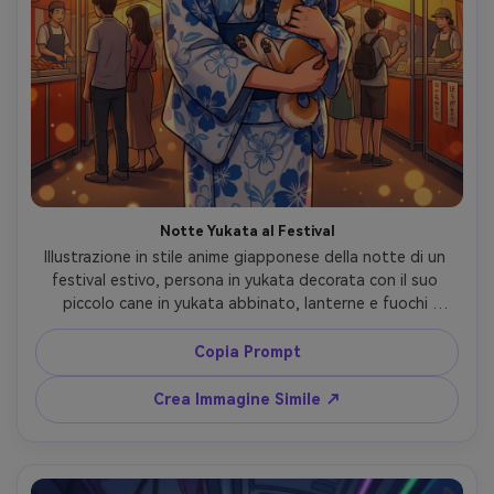
Notte Yukata al Festival
Illustrazione in stile anime giapponese della notte di un 
festival estivo, persona in yukata decorata con il suo 
piccolo cane in yukata abbinato, lanterne e fuochi 
d'artificio nel cielo, luce calda sui volti, linee pulite, cel 
shading vibrante, atmosfera festosa, scintille bokeh 
Copia Prompt
romantiche, composizione bellissima --ar 4:5
Crea Immagine Simile ↗