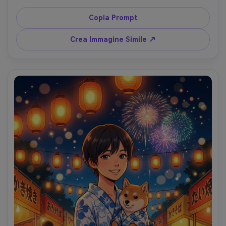
candele e pozioni sugli scaffali, bagliore caldo, cel 
shading morbido, espressione birichina, scintille, sfondo 
Copia Prompt
molto dettagliato, mood autunnale incantevole, lente 
85mm, profondità di campo ridotta, luce cinematografica 
Crea Immagine Simile ↗
morbida --ar 4:5