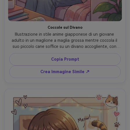
Coccole sul Divano
Illustrazione in stile anime giapponese di un giovane 
adulto in un maglione a maglia grossa mentre coccola il 
suo piccolo cane soffice su un divano accogliente, con 
guance rosate e sorriso gentile, il cane con grandi occhi 
scintillanti e un piccolo bandana, luce calda di lampada, 
Copia Prompt
salotto pastello, linee pulite, cel shading, gradienti 
morbidi, grana sottile, atmosfera slice-of-life calorosa, 
Crea Immagine Simile ↗
molto dettagliata, composizione bellissima, lente 85mm, 
profondità di campo ridotta --ar 4:5