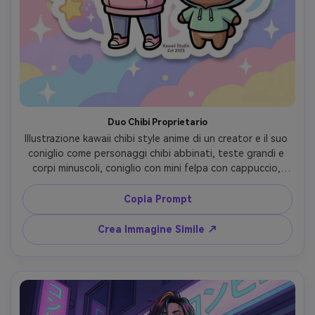
Duo Chibi Proprietario
Illustrazione kawaii chibi style anime di un creator e il suo 
coniglio come personaggi chibi abbinati, teste grandi e 
corpi minuscoli, coniglio con mini felpa con cappuccio, 
sfondo pastello brillante con scintille, contorni spessi e 
puliti, cel shading semplice, forme adesivo, energia 
Copia Prompt
giocosa, composizione centrata, ultra cute, lente 85mm, 
profondità di campo ridotta, illuminazione 
Crea Immagine Simile ↗
cinematografica morbida --ar 4:5