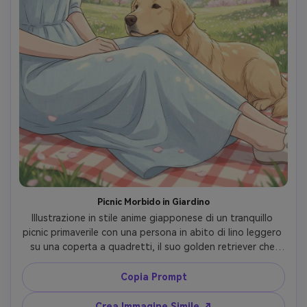
Picnic Morbido in Giardino
Illustrazione in stile anime giapponese di un tranquillo 
picnic primaverile con una persona in abito di lino leggero 
su una coperta a quadretti, il suo golden retriever che 
poggia la testa sul ginocchio, fiori e petali, luce solare 
calda, palette pastello, linee pulite, cel shading delicato, 
Copia Prompt
mood sereno, natura estremamente dettagliata, lente 
85mm, profondità di campo ridotta --ar 4:5
Crea Immagine Simile ↗