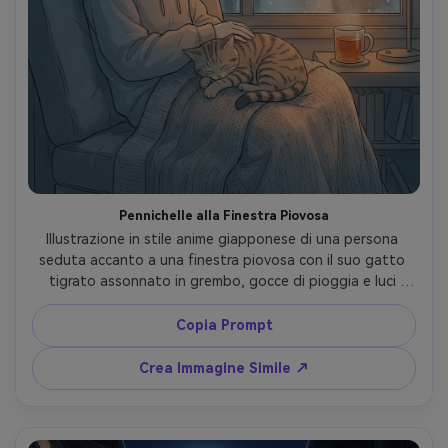
Pennichelle alla Finestra Piovosa
Illustrazione in stile anime giapponese di una persona 
seduta accanto a una finestra piovosa con il suo gatto 
tigrato assonnato in grembo, gocce di pioggia e luci 
bokeh della città fuori, palette blu-grigia attenuata con 
bagliore caldo all’interno, linee delicate, cel shading 
Copia Prompt
morbido, riflessi sul vetro, atmosfera calma e malinconica, 
sfondo molto dettagliato, estetica cozy slice-of-life, 
Crea Immagine Simile ↗
lente 85mm, profondità di campo ridotta --ar 4:5