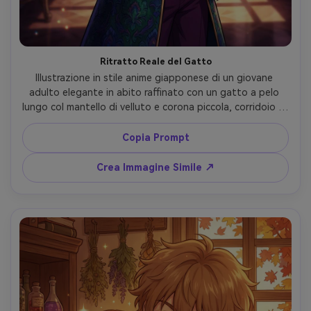
Ritratto Reale del Gatto
Illustrazione in stile anime giapponese di un giovane 
adulto elegante in abito raffinato con un gatto a pelo 
lungo col mantello di velluto e corona piccola, corridoio di 
palazzo, illuminazione drammatica, toni gioiello ricchi, 
linee pulite, cel shading nitido, dettagli di lusso, mood 
Copia Prompt
sicuro, composizione editoriale, lente 85mm, profondità 
di campo ridotta --ar 4:5
Crea Immagine Simile ↗