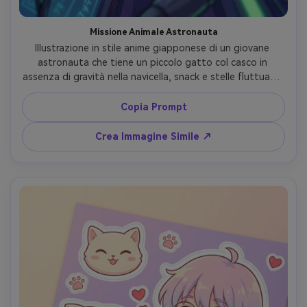
Missione Animale Astronauta
Illustrazione in stile anime giapponese di un giovane 
astronauta che tiene un piccolo gatto col casco in 
assenza di gravità nella navicella, snack e stelle fluttuanti 
fuori dal finestrino, illuminazione sci-fi fredda, linee pulite, 
cel shading lucido, atmosfera giocosa e avventurosa, 
Copia Prompt
pannelli tech molto dettagliati, prospettiva dinamica, 
lente 85mm, profondità di campo ridotta --ar 4:5
Crea Immagine Simile ↗