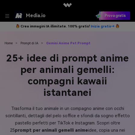
Media.io
Prova gratis
Crea immagini IA illimitate. 100% gratis!
Inizia gratis→
Home
>
Prompt di IA
>
Gemini Anime Pet Prompt
25+ idee di prompt anime
per animali gemelli:
compagni kawaii
istantanei
Trasforma il tuo animale in un compagno anime con occhi
scintillanti, dettagli del pelo soffice e sfondi da sogno effetto
pastello perfetti per TikTok e Instagram. Scopri oltre
25
prompt per animali gemelli anime
idee, copia una nei