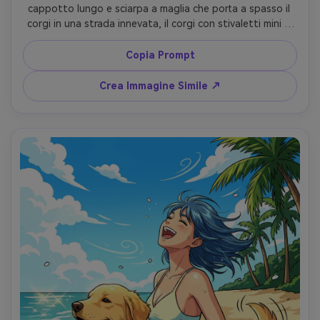
cappotto lungo e sciarpa a maglia che porta a spasso il 
corgi in una strada innevata, il corgi con stivaletti mini e 
sciarpa abbinata, fiocchi di neve che cadono, luci calde 
delle vetrine, cel shading soffice, bagliore delicato, 
Copia Prompt
atmosfera invernale accogliente, molto dettagliato, 
momento tenero, lente 85mm, profondità di campo 
Crea Immagine Simile ↗
ridotta --ar 4:5