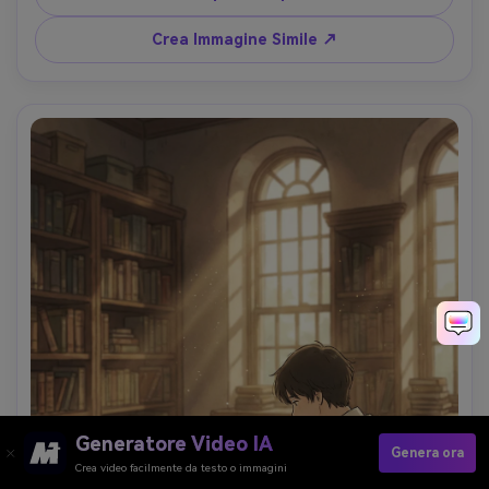
adesivo, composizione pulita, lente 85mm, profondità di 
campo ridotta, luce cinematografica morbida --ar 4:5
Crea Immagine Simile ↗
Generatore Video IA
Genera ora
Crea video facilmente da testo o immagini