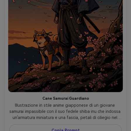
Cane Samurai Guardiano
Illustrazione in stile anime giapponese di un giovane 
samurai impassibile con il suo fedele shiba inu che indossa 
un’armatura miniatura e una fascia, petali di ciliegio nel 
vento, silhouette marcata, linee forti tipo inchiostro, cel 
shading ad alto contrasto, posa eroica, atmosfera 
Copia Prompt