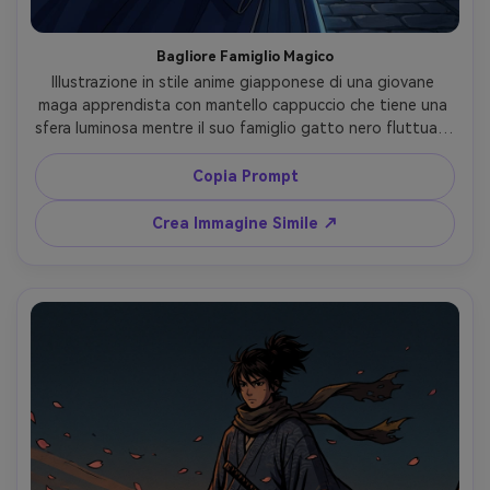
Bagliore Famiglio Magico
Illustrazione in stile anime giapponese di una giovane 
maga apprendista con mantello cappuccio che tiene una 
sfera luminosa mentre il suo famiglio gatto nero fluttua al 
suo fianco con un piccolo charm a stella, scintille e rune 
fluttuanti, vicolo al chiaro di luna, luce di contorno 
Copia Prompt
drammatica, linee pulite, cel shading vibrante, atmosfera 
fantasy, composizione dinamica, qualità da capolavoro, 
Crea Immagine Simile ↗
lente 85mm, profondità di campo ridotta --ar 4:5