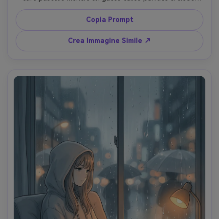
sulla sua spalla, latte art con panna montata e lucine sullo 
sfondo, occhi espressivi e luminosi, guance soffuse, linee 
Copia Prompt
pulite, cel shading nitido, riflessi caldi, adesivi e 
scarabocchi adorabili intorno alla cornice, atmosfera social 
Crea Immagine Simile ↗
allegra, lente 85mm, profondità di campo ridotta --ar 4:5