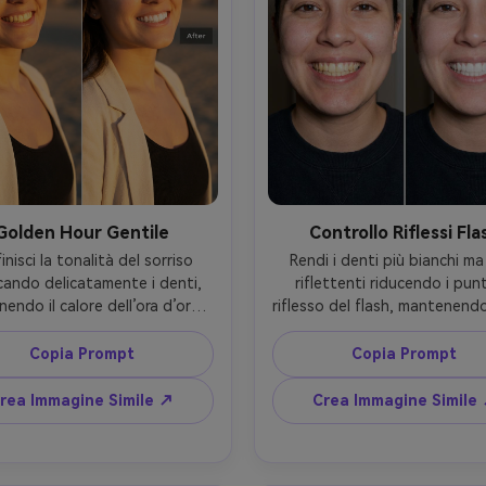
Golden Hour Gentile
Controllo Riflessi Fla
inisci la tonalità del sorriso 
Rendi i denti più bianchi ma
cando delicatamente i denti, 
riflettenti riducendo i punti
endo il calore dell’ora d’oro, 
riflesso del flash, mantenendo
to e acconciatura originali, 
e posa, dettagli dell’outfit, 
vando la direzione della luce 
originale e aspetto illuminat
Copia Prompt
Copia Prompt
e il bokeh dello sfondo, evita 
flash, mantieni bordi e textur
 sbiancamento eccessivo, 
denti --ar 4:5
rea Immagine Simile ↗
Crea Immagine Simile
ni le ombre coerenti --ar 4:5