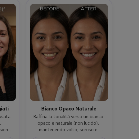
iati
Bianco Opaco Naturale
usata 
Raffina la tonalità verso un bianco 
 
opaco e naturale (non lucido), 
ione, 
mantenendo volto, sorriso e 
ione 
tonalità della pelle, illuminazione e 