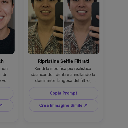
sh
Ripristina Selfie Filtrati
 non 
Rendi la modifica più realistica 
 di 
sbiancando i denti e annullando la 
 volto 
dominante fangosa del filtro, 
sfondo 
mantenendo volto, sorriso e 
o dal 
acconciatura originali, preservando 
Copia Prompt
e dei 
la tonalità della pelle e dettagli 
dello sfondo, mantieni labbra e 
 ↗
Crea Immagine Simile ↗
colore degli occhi invariati --ar 4:5