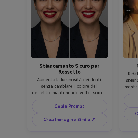
Sbiancamento Sicuro per
Rossetto
Ridef
Aumenta la luminosità dei denti 
sbian
senza cambiare il colore del 
manten
rossetto, mantenendo volto, sorriso 
vol
e outfit originali, preservando la 
preser
texture delle labbra, colore delle 
Copia Prompt
solare 
gengive e illuminazione, punta a un 
uno
C
bianco naturale non neon --ar 4:5
mantie
Crea Immagine Simile ↗