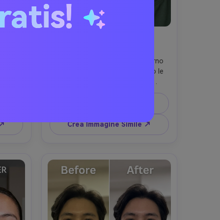
ratis!
a
Pulizia ai Bordi
dell’Apparecchio
o più 
Uniforma la decolorazione intorno 
nte e 
all’apparecchio sbiancando solo le 
nendo 
superfici visibili dei denti, 
gli 
mantenendo volto e acconciatura 
ndo la 
originali, la stessa posa, 
Copia Prompt
 
preservando i dettagli dei brackets 
ni la 
metallici e l’illuminazione originale, 
 ↗
Crea Immagine Simile ↗
o --ar 
non cambiare labbra o tonalità della 
pelle --ar 4:5