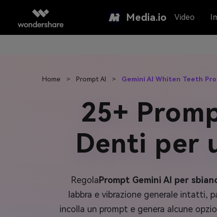
Media.io
Video
I
Home
>
Prompt AI
>
Gemini AI Whiten Teeth Pr
25+ Prompt
Denti per 
Regola
Prompt Gemini AI per sbianc
labbra e vibrazione generale intatti, 
incolla un prompt e genera alcune opzioni