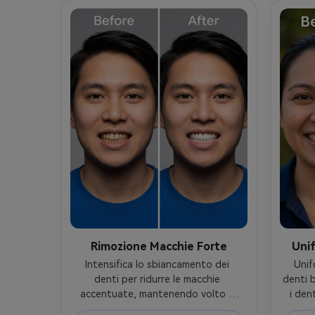
Rimozione Macchie Forte
Unif
Intensifica lo sbiancamento dei 
Unif
denti per ridurre le macchie 
denti b
accentuate, mantenendo volto e 
i den
posa originali, la stessa tonalità 
sor