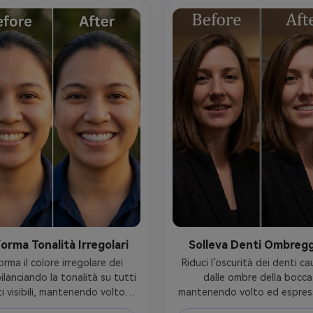
orma Tonalità Irregolari
Solleva Denti Ombregg
orma il colore irregolare dei 
Riduci l’oscurità dei denti ca
ilanciando la tonalità su tutti 
dalle ombre della bocca,
ti visibili, mantenendo volto, 
mantenendo volto ed espress
riso e dettagli dell’outfit, 
acconciatura originale, direz