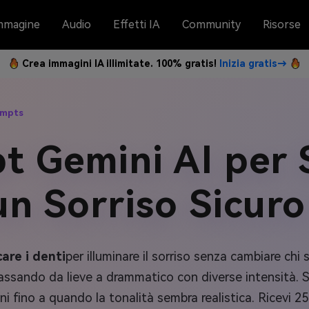
mmagine
Audio
Effetti IA
Community
Risorse
Crea immagini IA illimitate. 100% gratis!
Inizia gratis→
ompts
 Gemini AI per 
un Sorriso Sicuro
are i denti
per illuminare il sorriso senza cambiare chi 
passando da lieve a drammatico con diverse intensità. Sc
 fino a quando la tonalità sembra realistica. Ricevi 25 p