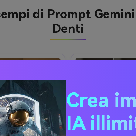
Esempi di Prompt Gemini 
Denti
Crea i
IA illim