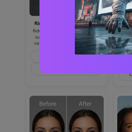
Rimozione Macchie da Caffè
Neu
Riduci la sfumatura gialla del caffè 
Raf
sui denti per uno sbiancamento 
rimuov
naturale e sottile, mantenendo il 
manten
volto, il sorriso e la stessa 
della
acconciatura, preservando 
Copia Prompt
l’atmos
illuminazione e sfondo originali, evita 
sfon
di cambiare labbra o gengive --ar 4:5
Crea Immagine Simile ↗
C