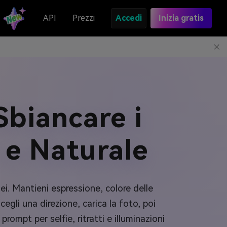
API
Prezzi
Accedi
Inizia gratis
Sbiancare i
 e Naturale
sei. Mantieni espressione, colore delle
egli una direzione, carica la foto, poi
rompt per selfie, ritratti e illuminazioni