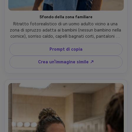
Sfondo della zona familiare
Ritratto fotorealistico di un uomo adulto vicino a una 
zona di spruzzo adatta ai bambini (nessun bambino nella 
cornice), sorriso caldo, capelli bagnati corti, pantaloni da 
bagno semplici e asciugamano leggero sopra la spalla, 
caratteristiche d'acqua colorate dolcemente sfocate, 
Prompt di copia
sole pomeridiano morbido con luce delicata del bordo, 
Sony A7R V, 85mm f/1.8, cornice torace, umore estivo 
Crea un'immagine simile ↗
sano, texture realistica della pelle e del tessuto, ombre 
naturali, alta risoluzione- -ar 4:5