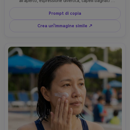
all'aperto, espressione divertita, capelli bagnati 
leggermente intonacati, camicia da bagno scura, gocce di 
pioggia visibili sulla pelle e ciglia, diapositive attenuate 
Prompt di copia
dietro, morbida illuminazione piatta con toni freschi, 
Fujifilm X-T5, 56mm f/1.2, inquadratura ravvicinata, umore 
Crea un'immagine simile ↗
giocoso accogliente, goccioline d'acqua realistiche e 
texture della pelle, gradazione di colori puliti, alta 
risoluzione-AR 4:5