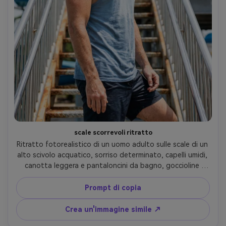
scale scorrevoli ritratto
Ritratto fotorealistico di un uomo adulto sulle scale di un 
alto scivolo acquatico, sorriso determinato, capelli umidi, 
canotta leggera e pantaloncini da bagno, goccioline 
d'acqua sulle spalle, ringhiere metalliche che conducono le 
linee dietro di lui, duro sole di mezzogiorno ammorbidito 
Prompt di copia
dalla luce riflessa, Canon EOS R5, 70 mm, profondità di 
campo bassa, cornice di tre quarti del ritratto, umore 
Crea un'immagine simile ↗
avventuroso, struttura realistica della pelle e miscela 