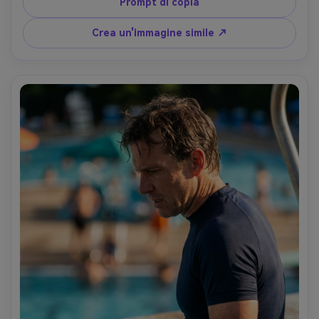
sul collo, calda illuminazione interna con lampadine 
Prompt di copia
pratiche e riempimento morbido, Nikon Z6 II, 50mm f/1.8, 
cornice vicino al ritratto, umore autentico casual, trama 
Crea un'immagine simile ↗
realistica della pelle, riflessi accurati, gradazione dei colori 
bilanciata, messa a fuoco nitida, alta risoluzione- -ar 4:5