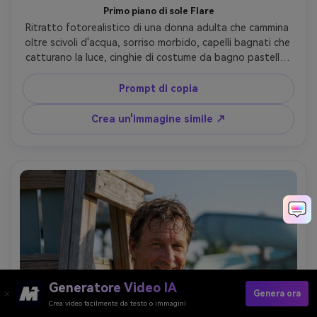
Primo piano di sole Flare
Ritratto fotorealistico di una donna adulta che cammina 
oltre scivoli d'acqua, sorriso morbido, capelli bagnati che 
catturano la luce, cinghie di costume da bagno pastello, 
trucco impermeabile glitter sottile, forte fiamma solare 
con goccioline retroilluminate, Sony A7IV, 85mm f/1.4, 
Prompt di copia
profondità di campo bassa, cornice stretta del viso, 
umore estivo sognante, texture naturale della pelle, 
Crea un'immagine simile ↗
fiamma realistica e contrasto, classificazione del colore 
filmico, alta risoluzione-AR 4:5
Generatore Video IA
Genera ora
Crea video facilmente da testo o immagini