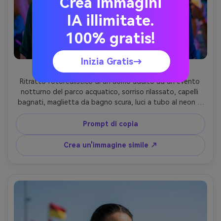
Crea immagini
IA illimitate.
100% gratis!
Inizia Gratis→
Luci notturne luminose
Ritratto fotorealistico di un uomo adulto ad un evento 
notturno del parco acquatico, sorriso rilassato, capelli 
bagnati, maglietta da bagno scura, luci a tubo al neon e 
diapositive illuminate dietro di lui, luce scarsa humorous 
con illuminazione colorata del cerchio, Sony A7S III, 50mm 
Prompt di copia
f/1.4, bokeh cinematografico, cornice testa e spalle, 
vivace umore estivo della vita notturna, struttura 
Crea un'immagine simile ↗
realistica della pelle senza levigatura plastica, rumore e 
nitidezza bilanciati, alta risoluzione-AR 4:5