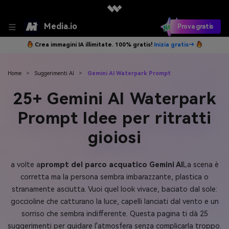
Media.io
Prova gratis
Crea immagini IA illimitate. 100% gratis!
Inizia gratis→
Home
>
Suggerimenti AI
>
Gemini AI Waterpark Prompt
25+ Gemini AI Waterpark
Prompt Idee per ritratti
gioiosi
a volte a
prompt del parco acquatico Gemini AI
La scena è
corretta ma la persona sembra imbarazzante, plastica o
stranamente asciutta. Vuoi quel look vivace, baciato dal sole:
goccioline che catturano la luce, capelli lanciati dal vento e un
sorriso che sembra indifferente. Questa pagina ti dà 25
suggerimenti per guidare l'atmosfera senza complicarla troppo.