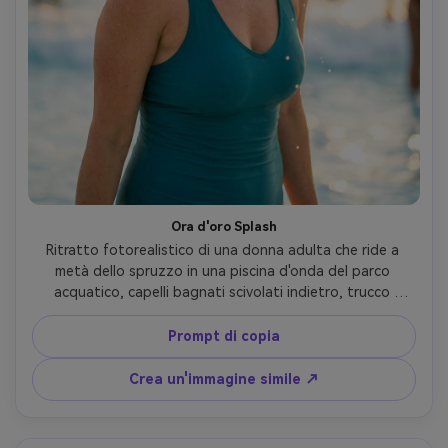
Ora d'oro Splash
Ritratto fotorealistico di una donna adulta che ride a 
metà dello spruzzo in una piscina d'onda del parco 
acquatico, capelli bagnati scivolati indietro, trucco 
impermeabile minimo, costume da bagno sportivo in un 
pezzo in teal, goccioline di sole scintillanti sulle spalle, 
Prompt di copia
retroilluminazione dell'ora dorata con luce calda del 
bordo, Sony A7IV, 85mm f/1.4, profondità di campo bassa 
Crea un'immagine simile ↗
bokeh, cornice toracica, leggero angolo basso, umore 
gioioso e sincero, struttura e pori naturali della pelle, 
evidenze e ombre realistiche dell'acqua, gradazione dei 