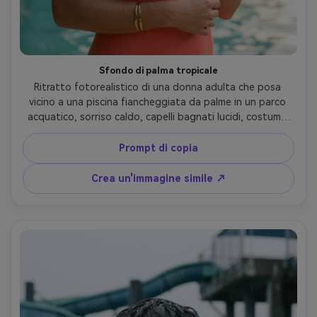
Sfondo di palma tropicale
Ritratto fotorealistico di una donna adulta che posa 
vicino a una piscina fiancheggiata da palme in un parco 
acquatico, sorriso caldo, capelli bagnati lucidi, costume 
da bagno in corallo, gioielli impermeabili delicati, foglie di 
palma e acqua turchese bokeh dietro, luce laterale dell'ora 
Prompt di copia
dorata, Sony A7IV, 85mm f/1.4, cornice in vita, umore 
estivo romantico, texture naturale della pelle con 
Crea un'immagine simile ↗
lucentezza sottile, grado cinematografico morbido, 
messa a fuoco nitida, alta risoluzione- -ar 4:5