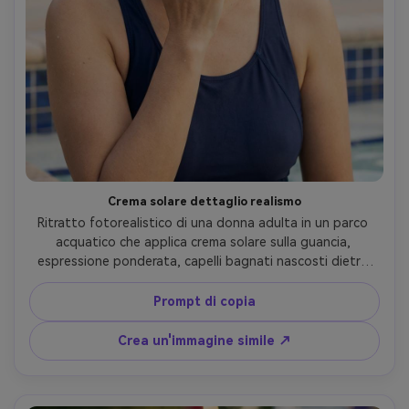
Crema solare dettaglio realismo
Ritratto fotorealistico di una donna adulta in un parco 
acquatico che applica crema solare sulla guancia, 
espressione ponderata, capelli bagnati nascosti dietro 
l'orecchio, striscia di crema solare di zinco bianco 
sottilmente visibile, costume da bagno sportivo in un 
Prompt di copia
pezzo, bordo della piscina e ombrelloni sfocati dietro, 
luce diurna brillante con riempimento morbido del 
Crea un'immagine simile ↗
riflettore, Canon EOS R3, 85mm f/2, ritratto stretto, 
umore di stile di vita sincero, pori naturali della pelle e 
trama realistica del prodotto, grado editoriale, alta 