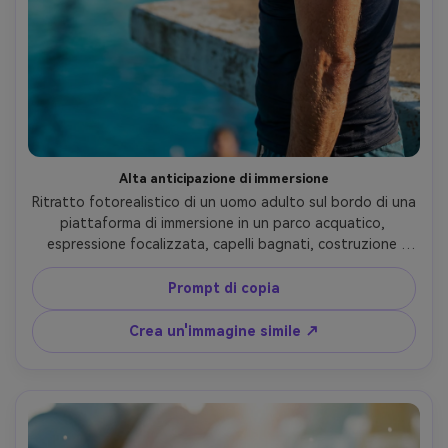
Alta anticipazione di immersione
Ritratto fotorealistico di un uomo adulto sul bordo di una 
piattaforma di immersione in un parco acquatico, 
espressione focalizzata, capelli bagnati, costruzione 
atletica, protezione da eruzione cutanea montata, 
piscina molto sotto sfocata, sole brillante con forte luce 
Prompt di copia
del cerchio, Canon EOS R5, 85mm f/1.4, cornice testa e 
spalle, umore cinematografico teso, luci realistiche sulla 
Crea un'immagine simile ↗
pelle, ombre naturali, grado teal-arancione, messa a 
fuoco ultra nitida, alta risoluzione- -ar 4:5