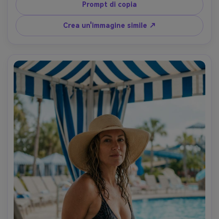
bagnino e curve dello scivolo leggermente sfocate dietro, 
Prompt di copia
luce diurna nitida con punti salienti speculari, Nikon Z8, 
85mm f/1.8, otturatore veloce, ritaglio stretto testa e 
Crea un'immagine simile ↗
spalle, angolo dinamico leggermente inclinato, umore 
energico, texture naturale della pelle, fisica realistica degli 
spruzzi, classificazione cinematografica dei colori, alta 
risoluzione- -ar 4:5