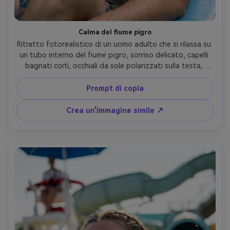
Calma del fiume pigro
Ritratto fotorealistico di un uomo adulto che si rilassa su 
un tubo interno del fiume pigro, sorriso delicato, capelli 
bagnati corti, occhiali da sole polarizzati sulla testa, 
camicia di lino aperta a maniche corte sopra pantaloni da 
bagno, verde tropicale e riflessi dell'acqua morbida dietro 
Prompt di copia
di lui, diffusione morbida a mezzogiorno, Canon EOS R5, 
50mm f/1.8, separazione di sfondo pulita, inquadratura 
Crea un'immagine simile ↗
del ritratto ravvicinato, umore estivo calmo, struttura 
realistica del tessuto bagnato, ombre naturali, look di 
lifestyle di fascia alta, messa a fuoco nitida, alta 
risoluzione- -ar 4:5