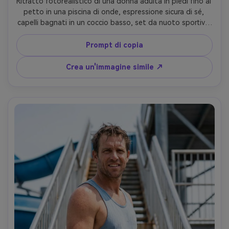
Ritratto fotorealistico di una donna adulta in piedi fino al 
petto in una piscina di onde, espressione sicura di sé, 
capelli bagnati in un coccio basso, set da nuoto sportivo 
in due pezzi con pantaloni a vita alta, bandiere di 
bagnino e onde lontane dolcemente sfocate, sole 
Prompt di copia
luminoso con forti punti salienti e realistico riflesso 
speculare sull'acqua, Nikon D850, 85mm f/1.8, cornice 
Crea un'immagine simile ↗
ravvicinata del ritratto, empowering umore, ombre 
naturali sul viso, realismo editoriale, alta risoluzione- -ar 
4:5