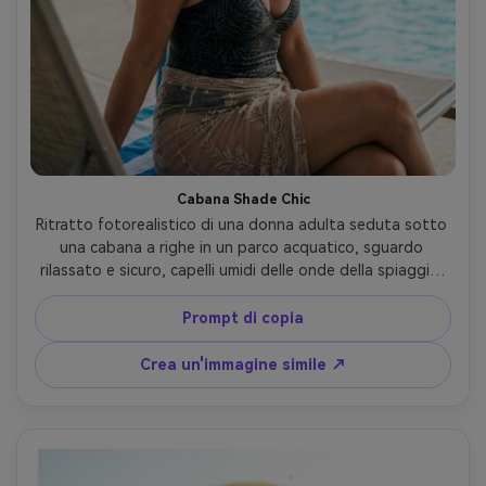
Cabana Shade Chic
Ritratto fotorealistico di una donna adulta seduta sotto 
una cabana a righe in un parco acquatico, sguardo 
rilassato e sicuro, capelli umidi delle onde della spiaggia, 
cappello da sole oversized, elegante costume da bagno 
in un pezzo con sarong, perline d'acqua sulla clavicola, 
Prompt di copia
morbida illuminazione a ombra aperta con luce della 
piscina riflettuta, Sony A7R V, 85mm f/2, bokeh cremoso, 
Crea un'immagine simile ↗
cornice in vita, umore resort editoriale, toni della pelle 
realistici, grado filmico sottile, messa a fuoco nitida, alta 
risoluzione- -ar 4:5