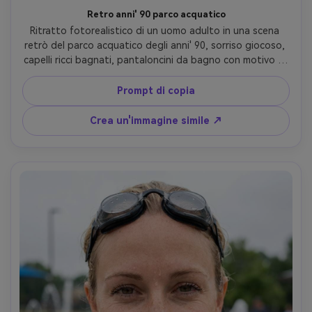
Retro anni' 90 parco acquatico
Ritratto fotorealistico di un uomo adulto in una scena 
retrò del parco acquatico degli anni' 90, sorriso giocoso, 
capelli ricci bagnati, pantaloncini da bagno con motivo al 
neon e una giacca a vento vintage con mezza cerniera, 
torri di scivolo colorate sullo sfondo, sole estivo brillante 
Prompt di copia
con leggero flare dell'obiettivo, Fujifilm GFX 100S, 80mm, 
profondità di campo bassa, cornice torace, umore 
Crea un'immagine simile ↗
nostalgico ottimista, struttura realistica della pelle e 
highlights bagnati, gradazione colore punchy, alta 
risoluzione- -ar 4:5