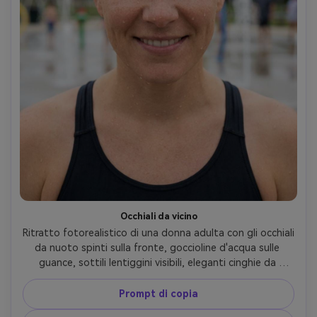
Occhiali da vicino
Ritratto fotorealistico di una donna adulta con gli occhiali 
da nuoto spinti sulla fronte, goccioline d'acqua sulle 
guance, sottili lentiggini visibili, eleganti cinghie da 
costume da bagno nere, fontane sfocate dietro, morbida 
illuminazione nuvolosa per la pelle uniforme, Canon EOS 
Prompt di copia
R6 Mark II, 85mm f/1.4, cornice stretta per il viso, umore 