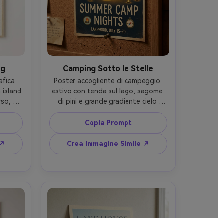
ng
Camping Sotto le Stelle
fica 
Poster accogliente di campeggio 
island 
estivo con tenda sul lago, sagome 
so, 
di pini e grande gradiente cielo 
a, 
stellato, accenti di lanterna calda, 
AND 
headline serif amichevole "SUMMER 
Copia Prompt
ario 
CAMP NIGHTS" con badge piccoli, 
erno, 
estetica badge-n-patch classica, 
 ↗
Crea Immagine Simile ↗
 
texture carta e grana gentile; 
ockup 
mockup realistico di poster su 
e di 
bacheca sughero con puntine, luce 
lanti, 
calda interna, scatto Sony A7IV, 
taglio 
50mm, fuoco nitido --ar 4:5