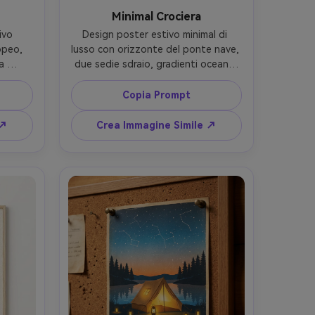
o
Minimal Crociera
vo 
Design poster estivo minimal di 
peo, 
lusso con orizzonte del ponte nave, 
 
due sedie sdraio, gradienti oceano 
niche 
calmo, tanto spazio negativo, 
e, 
tipografia sans-serif sottile e 
Copia Prompt
rema, 
moderna "SEA ESCAPE" con 
nata 
coordinate come testo piccolo, 
 ↗
Crea Immagine Simile ↗
testo 
atmosfera lucida ma stampata 
o grid 
opaca, composizione ultra pulita; 
er 
mockup realistico di poster su 
idoio 
parete gallery, luce softbox fredda, 
ce 
scatto Sony A1, 85mm, dettaglio 
Canon 
carta ad alta risoluzione --ar 4:5
a e 