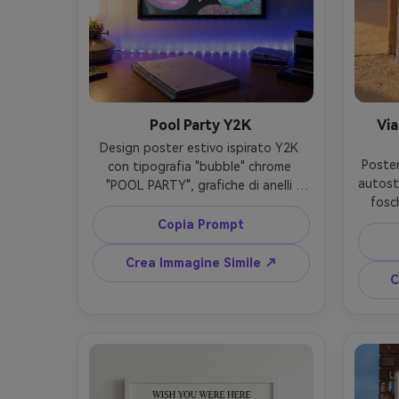
Pool Party Y2K
Via
Design poster estivo ispirato Y2K 
Poster
con tipografia "bubble" chrome 
autost
"POOL PARTY", grafiche di anelli 
fosch
gonfiabili, stelle brillanti, palette blu 
bold, 
elettrico e rosa, elementi sticker in 
Copia Prompt
sabbia
layout dinamico, grana VHS e 
"DESE
evidenzi lucidi; mockup realistico di 
Crea Immagine Simile ↗
piccol
poster su parete camera sopra 
C
granu
scrivania, luce LED colorata, scatto 
forte
Sony A7C II, 35mm, stampa nitida --
app
ar 4:5
stucco
scatt
cart