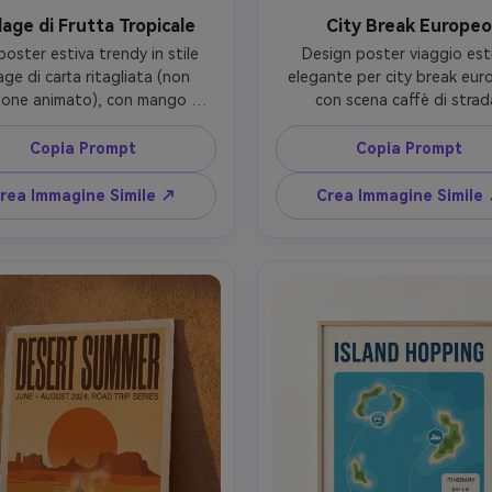
lage di Frutta Tropicale
City Break Europe
poster estiva trendy in stile 
Design poster viaggio esti
age di carta ritagliata (non 
elegante per city break euro
tone animato), con mango 
con scena caffè di strada
ato, foglie di ananas, fiori di 
soleggiata, forme architetto
co e pattern da telo mare, 
semplici, bici e tenda a righ
Copia Prompt
Copia Prompt
tte sgargiante, tipografia 
palette limitata (blu navy, c
 e giocosa "TROPICAL DAYS" 
terracotta), tipografia raffi
rea Immagine Simile ↗
Crea Immagine Simile
lenco a punti piccolo, ombre 
"SUMMER CITY STROLL" con 
tificate e texture a bordo 
posizione piccolo, allineament
ppato; mockup realistico di 
pulito, grana sobria; post
 attaccato su parete pastello 
incorniciato realistico in corr
 angoli di washi tape, luce 
appartamento moderno, lu
le brillante, scatto Sony A7R 
ambientale soffusa, scatto 
mm, texture carta nitida --ar 
EOS R6, 50mm, stampa nitid
4:5
realistica --ar 4:5