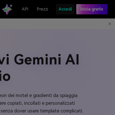
API
Prezzi
Accedi
Inizia gratis
vi Gemini AI
io
neon dei motel e gradienti da spiaggia
re copiati, incollati e personalizzati
 senza dover usare template complicati.