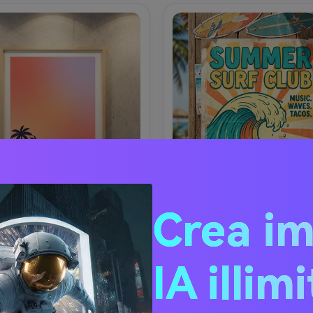
Crea i
enti Spiaggia al Tramonto
Locandina Surf Clu
IA illim
e poster estivo minimalista 
Design poster di viaggio es
no con gradienti tramonto 
ispirato al surf con grande 
(corallo a lavanda), silhouette 
disegnata a mano, decalcoman
ici di palme e linea di onda 
surfboard e raggi di sole, pa