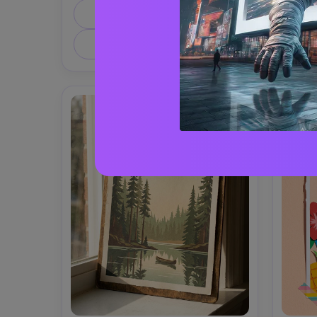
a righe e scooter vintage, titolo in 
cresc
Copia Prompt
maiuscolo sans-serif condensato 
"trac
"RIVIERA SUMMER" con sottotitolo 
WEEK
Crea Immagine Simile ↗
C
piccolo per le date, texture calda 
posiz
halftone, effetto stampa 
pulit
leggermente sbiadito dal sole, 
risol
spazio negativo pulito, layout 
post
centrato; presentato come un 
cement
mockup realistico di poster A2 
delic
appeso su una parete di intonaco 
corni
bianca, luce morbida dalla finestra, 
scatto Canon EOS R5, obiettivo 
50mm, dettaglio nitido, texture 
premium della carta --ar 4:5