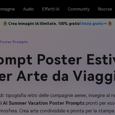
mmagine
Audio
Effetti IA
Community
Risorse
Crea immagini IA illimitate. 100% gratis!
Inizia gratis→
 Poster Prompts
ompt Poster Esti
er Arte da Viagg
i: tipografia retro delle compagnie aeree, insegne al 
i AI Summer Vacation Poster Prompts
pronti per esse
mosfera. Crea arte condivisibile e pronta per la stampa