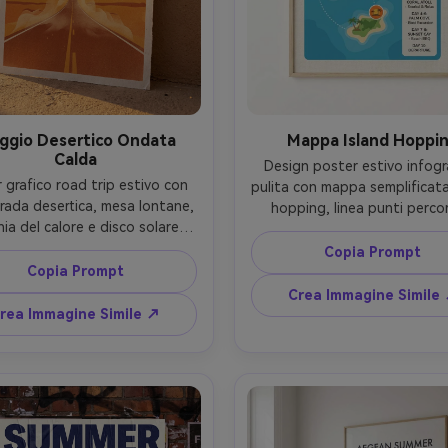
ggio Desertico Ondata
Mappa Island Hoppi
Calda
Design poster estivo infogra
 grafico road trip estivo con 
pulita con mappa semplificata 
rada desertica, mesa lontane, 
hopping, linea punti percor
ia del calore e disco solare 
piccole icone (snorkel, barc
palette arancione bruciato e 
tramonto), titolo bold "ISL
Copia Prompt
, tipografia condensata alta 
Copia Prompt
HOPPING" con pannello itiner
RT SUMMER" con sottotitolo 
ordinato, font sans-serif mod
Crea Immagine Simile
o per date, texture risograph 
margini bilanciati, fondo
rea Immagine Simile ↗
losa, composizione centrata 
leggermente texturizzato; m
; mockup realistico di poster 
realistico di poster in cornic
oggiato a muro esterno di 
quercia sottile, luci studio bril
, sole del tardo pomeriggio, 
scatto Nikon D850, 50mm, det
o Canon EOS R5, 85mm, fibre 
nitido --ar 4:5
a ultra-dettagliate --ar 4:5