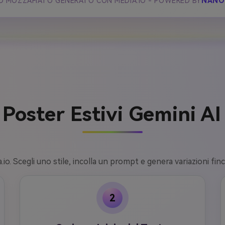
O MOZZAFIATO GENERATO CON MEDIA.IO - POWERED BY
NANO
Poster Estivi Gemini AI 
io. Scegli uno stile, incolla un prompt e genera variazioni finc
2