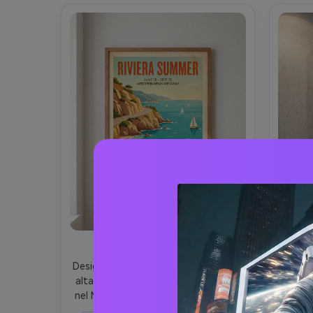
Fuga Retro sulla Riviera
Gradi
Design per poster di viaggio retro di 
Art
alta qualità per una vacanza estiva 
moder
nel Mediterraneo, con una scogliera 
lisci 
assolata, mare turchese, ombrellone 
sempl