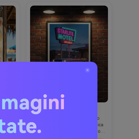
mmagini
b
Neon Motel Road Trip
itate.
tivo 
Design poster road trip estivo 
onda 
cinematografico con auto classica 
ie da 
parcheggiata sotto insegna neon 
lette 
motel al crepuscolo, bagliore 