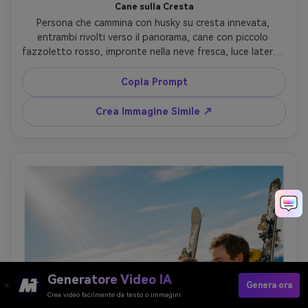
Cane sulla Cresta
Persona che cammina con husky su cresta innevata, 
entrambi rivolti verso il panorama, cane con piccolo 
fazzoletto rosso, impronte nella neve fresca, luce laterale 
forte crea lunghe ombre, montagne a strati sulla 
distanza, scatto Sony A7IV, 35mm f/1.8, ritratto 
Copia Prompt
ambientale a figura intera, mood avventuroso genuino, 
pelo e neve ultra-realistici --ar 4:5
Crea Immagine Simile ↗
Generatore Video IA
Genera ora
Crea video facilmente da testo o immagini