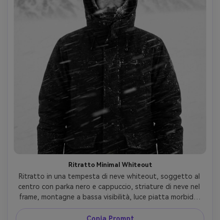
Ritratto Minimal Whiteout
Ritratto in una tempesta di neve whiteout, soggetto al 
centro con parka nero e cappuccio, striature di neve nel 
frame, montagne a bassa visibilità, luce piatta morbida, 
scatto Nikon Z8, 85mm f/2, inquadratura mezzo busto, 
grading monocromo ad alto contrasto, neve e tessuto 
Copia Prompt