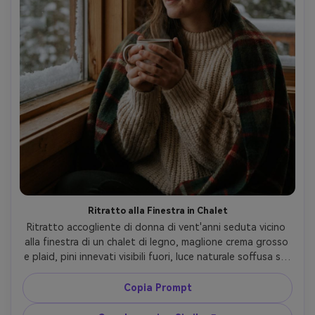
Ritratto alla Finestra in Chalet
Ritratto accogliente di donna di vent'anni seduta vicino 
alla finestra di un chalet di legno, maglione crema grosso 
e plaid, pini innevati visibili fuori, luce naturale soffusa sul 
volto, tazza calda in mano, profondità di campo ridotta, 
scatto Fujifilm GFX 100S, 80mm f/1.7, mood hygge e 
Copia Prompt
tranquillo, pelle e fibre tessili fotorealistiche, color 