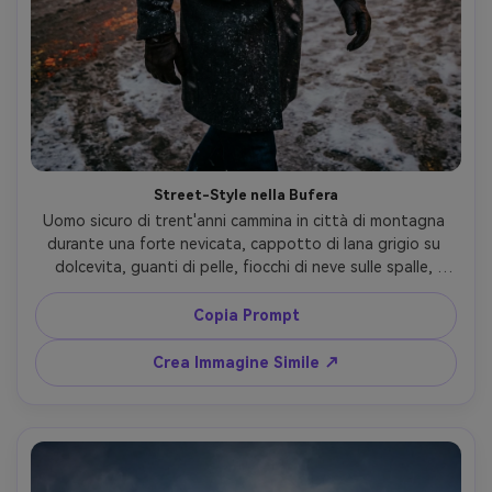
Street-Style nella Bufera
Uomo sicuro di trent'anni cammina in città di montagna 
durante una forte nevicata, cappotto di lana grigio su 
dolcevita, guanti di pelle, fiocchi di neve sulle spalle, 
scritte al neon degli shop da sci riflettenti sulla neve 
bagnata, luce laterale drammatica, scatto Sony A1, 35mm 
Copia Prompt
f/1.4, frame street-style a figura intera, focus nitido sul 
soggetto con movimento nella neve, atmosfera 
Crea Immagine Simile ↗
cinematografica invernale grintosa, dettaglio realistico --
ar 4:5