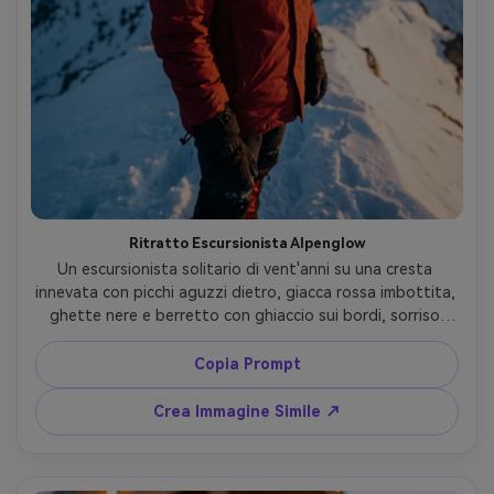
Ritratto Escursionista Alpenglow
Un escursionista solitario di vent'anni su una cresta 
innevata con picchi aguzzi dietro, giacca rossa imbottita, 
ghette nere e berretto con ghiaccio sui bordi, sorriso 
rilassato e sicuro, sole caldo dell'alpenglow sul volto 
mentre lo sfondo resta blu freddo, vento che solleva 
Copia Prompt
alcuni capelli, scatto con Sony A7IV, 85mm f/1.4, 
profondità di campo ridotta, ritratto mezzo busto, 
Crea Immagine Simile ↗
texture della pelle ultra-realistica e dettagli nitidi della 
neve, color grading editoriale cinematografico --ar 4:5