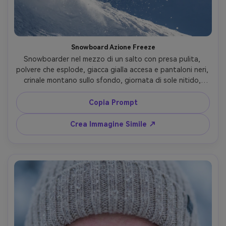
Snowboard Azione Freeze
Snowboarder nel mezzo di un salto con presa pulita, 
polvere che esplode, giacca gialla accesa e pantaloni neri, 
crinale montano sullo sfondo, giornata di sole nitido, 
scatto Nikon Z9, 70-200mm f/2.8, congelamento 
soggetto nitido, composizione diagonale dinamica, look 
Copia Prompt
editoriale sportivo, particelle di neve ultra-realistiche --ar 
4:5
Crea Immagine Simile ↗