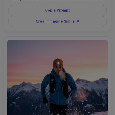
neve, scatto Canon R3, 100mm macro, occhi nitidissimi, 
pori e cristalli di ghiaccio realistici, grade minimale pulito 
Copia Prompt
da campagna Beauty invernale --ar 4:5
Crea Immagine Simile ↗