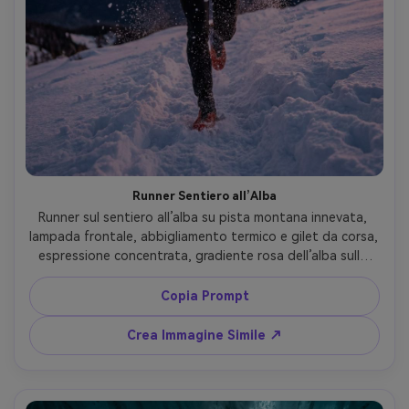
Runner Sentiero all’Alba
Runner sul sentiero all’alba su pista montana innevata, 
lampada frontale, abbigliamento termico e gilet da corsa, 
espressione concentrata, gradiente rosa dell’alba sulle 
cime, alito visibile, scatto Sony A1, 35mm f/1.8, 
angolazione bassa, movimento con volto nitido, vibe 
Copia Prompt
energetico endurance, texture realistica della neve e dei 
tessuti --ar 4:5
Crea Immagine Simile ↗