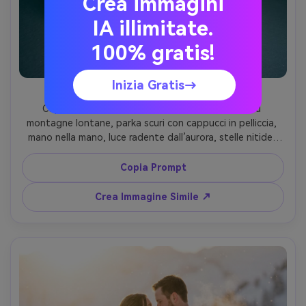
Crea immagini
IA illimitate.
100% gratis!
Inizia Gratis→
Coppia Notturna Aurora
Coppia in neve fresca sotto aurora verde viva su 
montagne lontane, parka scuri con cappucci in pelliccia, 
mano nella mano, luce radente dall’aurora, stelle nitide, 
scatto Sony A7S III, 24mm f/1.4, effetto lunga 
esposizione con volti puliti, composizione verticale, 
Copia Prompt
grading cinematografico notturno, scena ultra-realistica -
-ar 4:5
Crea Immagine Simile ↗