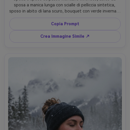
sposa a manica lunga con scialle di pelliccia sintetica, 
sposo in abito di lana scuro, bouquet con verde invernale 
e rose bianche, neve che cade leggera, controluce 
sognante, scatto Canon R5, 70-200mm f/2.8 a 135mm, 
Copia Prompt
ritratto a figura intera romantico, dettaglio nitido della 
neve, pelle e tessuti realistici, stile editoriale matrimonio 
Crea Immagine Simile ↗
di lusso --ar 4:5