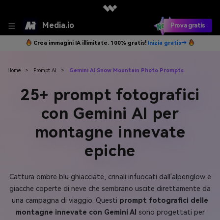
Media.io
Prova gratis
Crea immagini IA illimitate. 100% gratis!
Inizia gratis→
Home
>
Prompt AI
>
Gemini AI Snow Mountain Photo Prompts
25+ prompt fotografici
con Gemini AI per
montagne innevate
epiche
Cattura ombre blu ghiacciate, crinali infuocati dall'alpenglow e
giacche coperte di neve che sembrano uscite direttamente da
una campagna di viaggio. Questi
prompt fotografici delle
montagne innevate con Gemini AI
sono progettati per