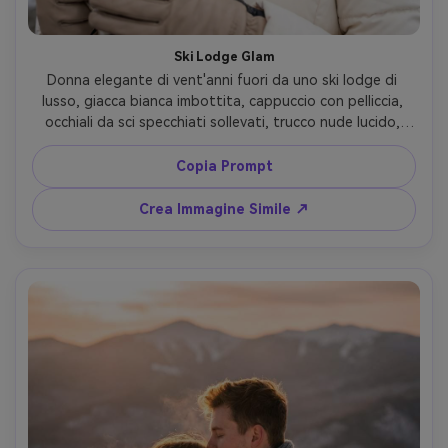
Ski Lodge Glam
Donna elegante di vent'anni fuori da uno ski lodge di 
lusso, giacca bianca imbottita, cappuccio con pelliccia, 
occhiali da sci specchiati sollevati, trucco nude lucido, 
tiene un latte con vapore, neve che cade leggera, luci 
tungsteno del lodge sfocate sullo sfondo, scatto Canon 
Copia Prompt
R5, 50mm f/1.2, ritratto ravvicinato, pori realistici e 
highlights naturali, atmosfera da campagna invernale 
Crea Immagine Simile ↗
high-fashion --ar 4:5