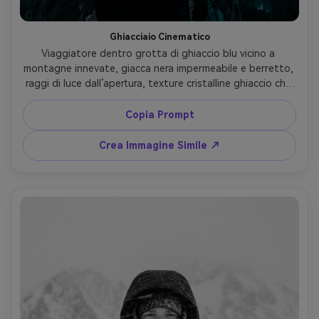
Ghiacciaio Cinematico
Viaggiatore dentro grotta di ghiaccio blu vicino a 
montagne innevate, giacca nera impermeabile e berretto, 
raggi di luce dall’apertura, texture cristalline ghiaccio che 
brillano cyan, scatto Sony A7IV, 24mm f/1.4, ritratto 
ambientale wide, contrasto drammatico, dettaglio del 
Copia Prompt
ghiaccio ultra-realista, grading cinematico teal-arancio --
ar 4:5
Crea Immagine Simile ↗