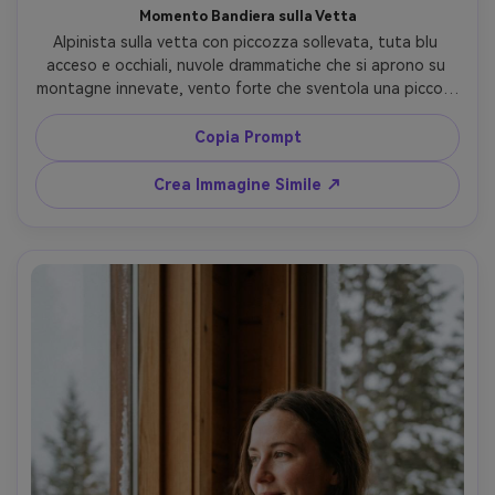
Momento Bandiera sulla Vetta
Alpinista sulla vetta con piccozza sollevata, tuta blu 
acceso e occhiali, nuvole drammatiche che si aprono su 
montagne innevate, vento forte che sventola una piccola 
bandiera, luce dura e ombre nitide, scatto stile GoPro ma 
ultra-alta risoluzione, prospettiva a 24mm, angolazione 
Copia Prompt
dinamica dal basso, vibe documentaristico avventuroso 
epico, texture realistica della neve e dei tessuti --ar 4:5
Crea Immagine Simile ↗