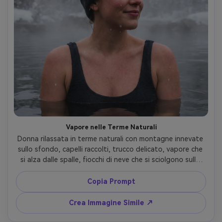
Vapore nelle Terme Naturali
Donna rilassata in terme naturali con montagne innevate 
sullo sfondo, capelli raccolti, trucco delicato, vapore che 
si alza dalle spalle, fiocchi di neve che si sciolgono sulla 
pelle, luce diffusa e morbida, scatto Sony A7IV, 50mm 
f/1.4, ritratto ravvicinato con sfondo compresso, vibe 
Copia Prompt
wellness sereno e da viaggio, texture realistica della pelle 
e vapore atmosferico --ar 4:5
Crea Immagine Simile ↗