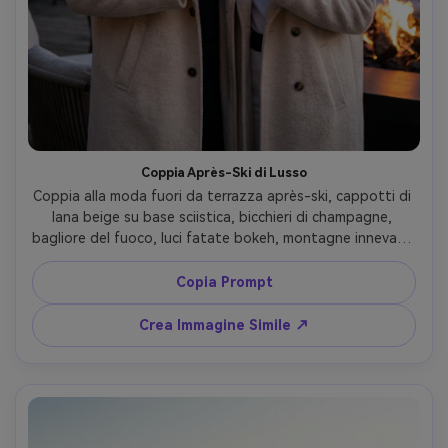
Coppia Après-Ski di Lusso
Coppia alla moda fuori da terrazza après-ski, cappotti di 
lana beige su base sciistica, bicchieri di champagne, 
bagliore del fuoco, luci fatate bokeh, montagne innevate 
dietro, scatto Canon R5, 50mm f/1.2, ritratto mezzo 
busto, sorrisi glamour rilassati, texture della pelle 
Copia Prompt
realistica, atmosfera resort invernale di classe --ar 4:5
Crea Immagine Simile ↗