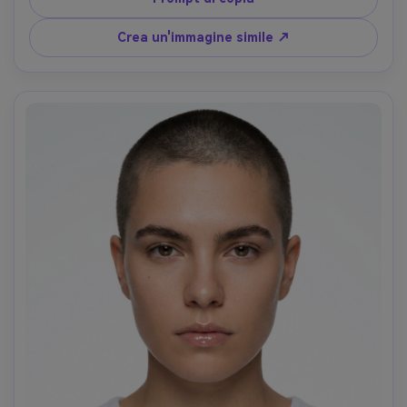
bordo e pratico luminosità al neon, Nikon Z8, 85mm f/1.8, 
cornice a livello degli occhi, ritratto a metà corpo, umore 
Crea un'immagine simile ↗
moderno energico, texture realistica della pelle, bordi dei 
capelli nitidi, alta risoluzione, classificazione 
cinematografica verde-arancione-AR 4:5