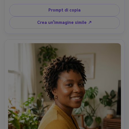
spaziale della galleria con faretti morbidi, stroboscopio in 
studio controllato con softbox, Sony A9 II, 85mm f/1.8, 
Prompt di copia
angolo leggermente sopra gli occhi, cornice stretta, 
umore drammatico di alta moda, lucentezza realistica dei 
Crea un'immagine simile ↗
capelli e struttura della pelle, messa a fuoco nitida, alta 
risoluzione, definizione editoriale nitida-AR 4:5