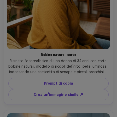
Bobine naturali corte
Ritratto fotorealistico di una donna di 34 anni con corte 
bobine naturali, modello di riccioli definito, pelle luminosa, 
indossando una camicetta di senape e piccoli orecchini a 
cerchio, camera piena di piante interna, morbida luce della 
finestra con riempimento di rimbalzo, Fujifilm X-T5, 56mm 
Prompt di copia
f/1.2, posa di tre quarti, medio primo piano, umore caldo e 
accogliente, dettaglio realistico della bobina e peli del 
Crea un'immagine simile ↗
bambino, messa a fuoco nitida, alta risoluzione, colore 
morbido e caldo Grado-AR 4:5