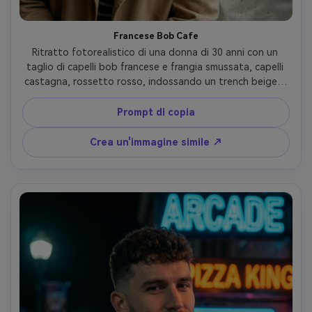
Francese Bob Cafe
Ritratto fotorealistico di una donna di 30 anni con un 
taglio di capelli bob francese e frangia smussata, capelli 
castagna, rossetto rosso, indossando un trench beige e 
top a righe, seduta accanto alla finestra di un bar con 
gocce di pioggia, morbida luce della finestra nuvolosa, 
Prompt di copia
Sony A7IV, 50mm f/1.2, angolo di tre quarti, primo piano 
medio, accogliente umore cinematografico, pori realistici 
Crea un'immagine simile ↗
e peli volanti, ombre naturali, alta risoluzione, grana di film 
sottile, grado di colore caldo- -ar 4:5