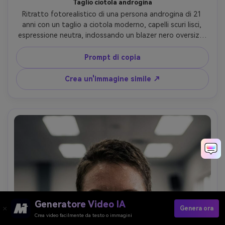
Taglio ciotola androgina
Ritratto fotorealistico di una persona androgina di 21 
anni con un taglio a ciotola moderno, capelli scuri lisci, 
espressione neutra, indossando un blazer nero oversize, 
studio minimalista con sfondo blu pallido, luce superiore 
morbida e riempimento sottile, Canon EOS R3, 85mm 
Prompt di copia
f/1.4, cornice simmetrica, umore pulito e avanguardista, 
bordi realistici dei capelli e pori della pelle, messa a fuoco 
Crea un'immagine simile ↗
nitida, alta risoluzione, gradazione editoriale cool- -ar 4:5
Generatore Video IA
Genera ora
Crea video facilmente da testo o immagini