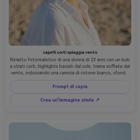
capelli corti spiaggia vento
Ritratto fotorealistico di una donna di 23 anni con un bob 
a strati corti, highlights baciati dal sole, trama soffiata dal 
vento, indossando una camicia di cotone bianco, sfondo 
della spiaggia, luce solare naturale brillante con 
riempimento del riflettore, Sony A7III, 85mm f/1.8, primo 
Prompt di copia
piano con bokeh orizzonte, umore estivo spensierato, 
trama realistica della pelle e flyaways, messa a fuoco 
Crea un'immagine simile ↗
nitida, alta risoluzione, colore naturale vivace