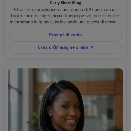
Curly Short Shag
Ritratto fotorealistico di una donna di 27 anni con un 
taglio corto di capelli ricci e frangia pezzo, ricci scuri che 
incorniciano le guance, indossando una giacca di denim e 
collane a strati, ambientazione al parco all'aperto con il 
sole che filtra attraverso le foglie, luce macchiata dell'ora 
Prompt di copia
dorata, Sony A1, 85mm f/1.4, leggero angolo del profilo, 
ritaglio testa e spalle, umore rilassato giocoso, 
Crea un'immagine simile ↗
definizione realistica di riccioli e crespi, texture naturale 
della pelle, alta risoluzione, caldo colore filmico 
classificazione- -ar 4:5