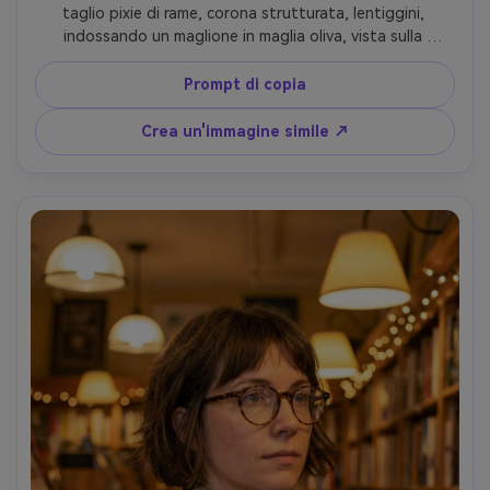
taglio pixie di rame, corona strutturata, lentiggini, 
indossando un maglione in maglia oliva, vista sulla 
scogliera costiera, condizioni ventose con volo naturale, 
sole morbido nel tardo pomeriggio con luce delicata del 
Prompt di copia
bordo, Sony A7R V, 85mm f/1.4, primo piano con bokeh di 
sfondo, umore luminoso avventuroso, pelle realistica e 
Crea un'immagine simile ↗
linea dei capelli, messa a fuoco nitida, alta risoluzione, 
classificazione del colore naturale-AR 4:5