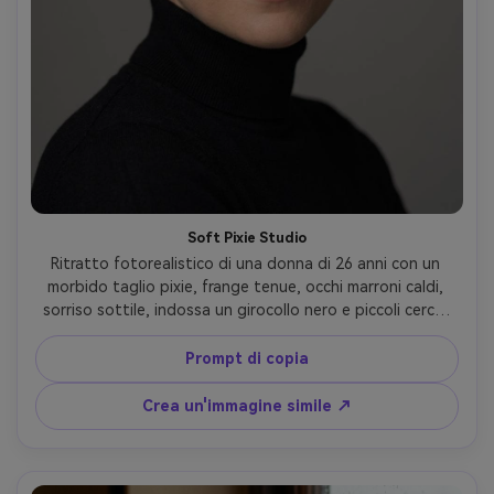
Soft Pixie Studio
Ritratto fotorealistico di una donna di 26 anni con un 
morbido taglio pixie, frange tenue, occhi marroni caldi, 
sorriso sottile, indossa un girocollo nero e piccoli cerchi 
dorati, sfondo di studio grigio pulito, luce chiave softbox 
con riempimento delicato, Canon EOS R5, 85mm f/1.4, 
Prompt di copia
profondità di campo bassa, cornice testa e spalle 
strette, umore calmo e sicuro, texture naturale della pelle 
Crea un'immagine simile ↗
e dettagli di capelli fini, messa a fuoco nitida, alta 
risoluzione, colore neutro, qualità editoriale- -ar 4:5