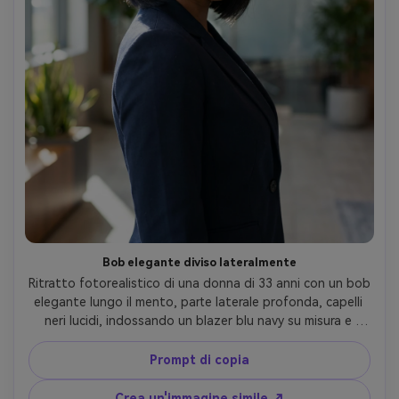
Bob elegante diviso lateralmente
Ritratto fotorealistico di una donna di 33 anni con un bob 
elegante lungo il mento, parte laterale profonda, capelli 
neri lucidi, indossando un blazer blu navy su misura e 
borchie di perle, moderno sfondo della lobby dell'ufficio 
dolcemente sfocato, luce diurna morbida direzionale più 
Prompt di copia
calciatore sottile, Canon EOS R3, 70mm f/2, medio primo 
piano, umore professionale sicuro, lucentezza realistica 
Crea un'immagine simile ↗