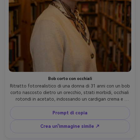
Bob corto con occhiali
Ritratto fotorealistico di una donna di 31 anni con un bob 
corto nascosto dietro un orecchio, strati morbidi, occhiali 
rotondi in acetato, indossando un cardigan crema e 
sciarpa di seta, sfondo corridoio libreria, caldo tungsteno 
luci pratiche, Canon EOS R6 Mark II, 50mm f/1.4, livello 
Prompt di copia
degli occhi medio primo piano, umore delicato ponderato, 
struttura della pelle realistica, riflessi accurati negli 
Crea un'immagine simile ↗
occhiali, alta risoluzione, caldo cinematografico 
classificazione- -ar 4:5