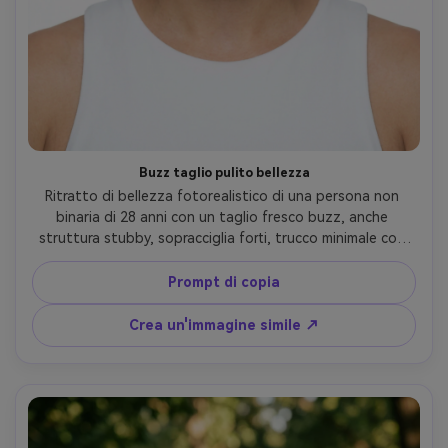
Buzz taglio pulito bellezza
Ritratto di bellezza fotorealistico di una persona non 
binaria di 28 anni con un taglio fresco buzz, anche 
struttura stubby, sopracciglia forti, trucco minimale con 
labbra lucide, indossando un top bianco senza maniche, 
sfondo studio bianco senza cuciture, illuminazione di 
Prompt di copia
bellezza high-key con riempimento morbido, Fujifilm GFX 
100S, 110 mm f/2, composizione centrata, primo piano, 
Crea un'immagine simile ↗
umore potente sereno, struttura della pelle ultra-reale, 
highlights puliti, messa a fuoco nitida, alta risoluzione, 
moderno grado editoriale- -ar 4:5