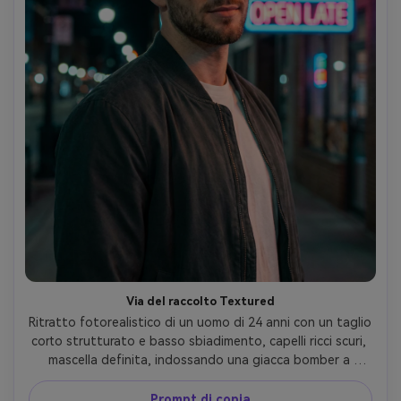
Via del raccolto Textured
Ritratto fotorealistico di un uomo di 24 anni con un taglio 
corto strutturato e basso sbiadimento, capelli ricci scuri, 
mascella definita, indossando una giacca bomber a 
carbone e maglietta bianca, sfondo urbano di strada con 
bokeh di segnaletica al neon, scena notturna con luce del 
Prompt di copia