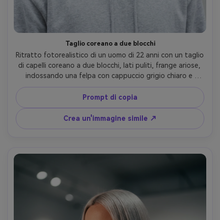
Taglio coreano a due blocchi
Ritratto fotorealistico di un uomo di 22 anni con un taglio 
di capelli coreano a due blocchi, lati puliti, frange ariose, 
indossando una felpa con cappuccio grigio chiaro e 
catena d'argento, sfondo minimalista di parete in 
cemento, morbida luce diurna nuvolosa, Nikon Z6 II, 85mm 
Prompt di copia
f/1.8, cornice testa e spalle centrate, umore fresco e 
giovanile, struttura naturale della pelle e filamenti di 
Crea un'immagine simile ↗
capelli, messa a fuoco nitida, alta risoluzione, colore 
pulito e fresco