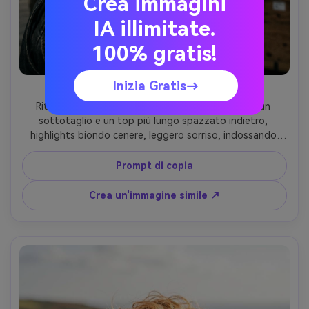
Crea immagini
IA illimitate.
100% gratis!
Inizia Gratis→
Luce bordo sottotagliato
Ritratto fotorealistico di un uomo di 29 anni con un 
sottotaglio e un top più lungo spazzato indietro, 
highlights biondo cenere, leggero sorriso, indossando 
una giacca di pelle, ambientazione di magazzino 
industriale, drammatico singolo stroboscopio con luce del 
Prompt di copia
bordo, Leica SL2, 90mm f/2, composizione a basso 
angolo di tre quarti, umore intenso e audace, fili di capelli 
Crea un'immagine simile ↗
realistici e dettagli sbiaditi, pori naturali della pelle, alta 
risoluzione, alto contrasto