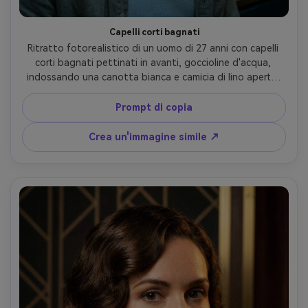
Capelli corti bagnati
Ritratto fotorealistico di un uomo di 27 anni con capelli 
corti bagnati pettinati in avanti, goccioline d'acqua, 
indossando una canotta bianca e camicia di lino aperta, 
impostazione dello specchio del bagno con atmosfera 
fumosa, luce superiore umorosa e pratiche laterali, Canon 
Prompt di copia
EOS R5, 50mm f/1.2, primo piano, umore cinematografico 
intimo, perline d'acqua realistiche e trama della pelle, 
Crea un'immagine simile ↗
messa a fuoco nitida, alta risoluzione, fresca graduazione 
desaturata- -ar 4:5