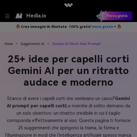
Media.io
Prova gratis
Crea immagini IA illimitate. 100% gratis!
Inizia gratis→
Home
>
Suggerimenti AI
>
Gemini AI Short Hair Prompt
25+ idee per capelli corti
Gemini AI per un ritratto
audace e moderno
Stanco di avere i capelli corti che sembrano un casco?
Gemini
AI prompt per capelli corti
Le ricerche di solito derivano da
un solo obiettivo: un ritratto credibile in cui il taglio
corrisponda effettivamente al viso. Questa pagina ti fornisce
25 suggerimenti che spingono la trama, la forma e
l'illuminazione in modi che l'intelligenza artificiale spesso manca.