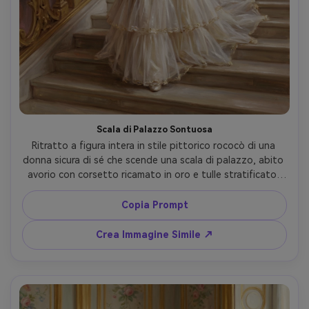
Scala di Palazzo Sontuosa
Ritratto a figura intera in stile pittorico rococò di una 
donna sicura di sé che scende una scala di palazzo, abito 
avorio con corsetto ricamato in oro e tulle stratificato, 
ventaglio delicato in mano, ringhiera dorata e statue di 
marmo, palette rosa tenue e champagne, movimento 
Copia Prompt
aggraziato, decorazioni squisite, qualità da capolavoro, 
obiettivo 85mm, profondità di campo ridotta, luce 
Crea Immagine Simile ↗
cinematografica morbida --ar 4:5