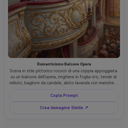
Romanticismo Balcone Opera
Scena in stile pittorico rococò di una coppia appoggiata 
su un balcone dell'opera, ringhiere in foglia oro, tende di 
velluto, bagliore da candele, abito lavanda con maniche in 
pizzo per lei, cappotto ricamato per lui, sguardo intimo, 
toni pastello morbidi, decorazione intricata, qualità da 
Copia Prompt
capolavoro, obiettivo 85mm, profondità di campo 
ridotta, luce cinematografica morbida --ar 4:5
Crea Immagine Simile ↗