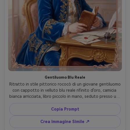
Gentiluomo Blu Reale
Ritratto in stile pittorico rococò di un giovane gentiluomo 
con cappotto in velluto blu reale rifinito d'oro, camicia 
bianca arricciata, libro piccolo in mano, seduto presso una 
scrivania dorata con piuma e lettere sigillate, illuminazione 
ambiente pastello, calma aristocratica, decorazioni 
Copia Prompt
intricate, qualità da capolavoro, obiettivo 85mm, 
profondità di campo ridotta --ar 4:5
Crea Immagine Simile ↗