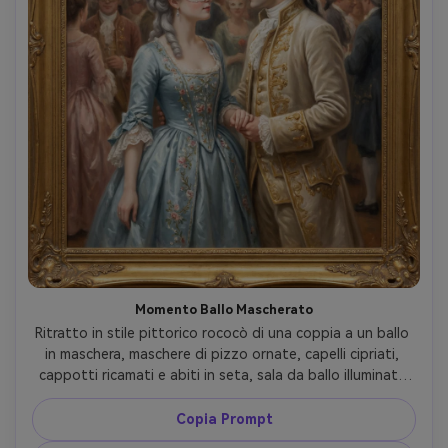
Momento Ballo Mascherato
Ritratto in stile pittorico rococò di una coppia a un ballo 
in maschera, maschere di pizzo ornate, capelli cipriati, 
cappotti ricamati e abiti in seta, sala da ballo illuminata 
da candele con decorazioni dorate e riflessi pittorici 
morbidi tipo bokeh, tensione romantica, pennellate 
Copia Prompt
delicate, palette pastello, dettagli altamente elaborati, 