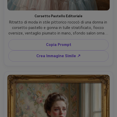
Corsetto Pastello Editoriale
Ritratto di moda in stile pittorico rococò di una donna in 
corsetto pastello e gonna in tulle stratificato, fiocco 
oversize, ventaglio piumato in mano, sfondo salon ornato 
con pannelli dorati, sicurezza elegante, pennellate 
delicate, armonia cromatica raffinata, capolavoro ad alto 
Copia Prompt
dettaglio, obiettivo 85mm, profondità di campo ridotta, 
luce cinematografica morbida --ar 4:5
Crea Immagine Simile ↗