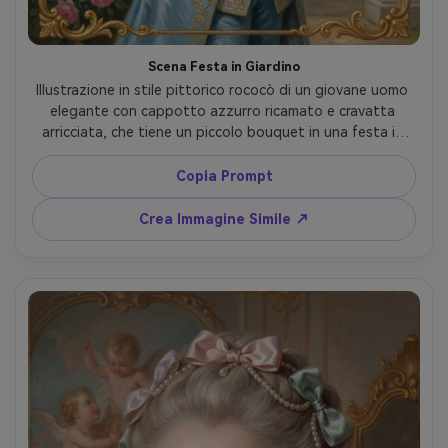
Scena Festa in Giardino
Illustrazione in stile pittorico rococò di un giovane uomo 
elegante con cappotto azzurro ricamato e cravatta 
arricciata, che tiene un piccolo bouquet in una festa in 
giardino illuminata dal sole con rose e siepi curate, nastri 
svolazzanti, cieli pastello, atmosfera romantica e gioiosa, 
Copia Prompt
dettagli ornamentali intricati, composizione elegante e 
dettagliata --ar 4:5
Crea Immagine Simile ↗