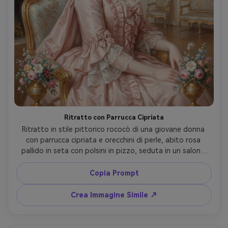
Ritratto con Parrucca Cipriata
Ritratto in stile pittorico rococò di una giovane donna 
con parrucca cipriata e orecchini di perle, abito rosa 
pallido in seta con polsini in pizzo, seduta in un salone 
dorato con stucchi ornati e lampadario di cristallo, 
palette pastello morbida, pennellate delicate, eleganza 
Copia Prompt
giocosa, angoli floreali decorativi, qualità da capolavoro, 
composizione raffinata, obiettivo 85mm, profondità di 
Crea Immagine Simile ↗
campo ridotta, luce cinematografica morbida --ar 4:5