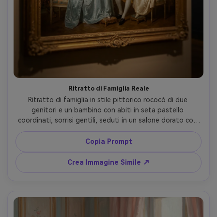
Ritratto di Famiglia Reale
Ritratto di famiglia in stile pittorico rococò di due 
genitori e un bambino con abiti in seta pastello 
coordinati, sorrisi gentili, seduti in un salone dorato con 
composizioni floreali e rilievi di cherubini, calda luce da 
candele, pennellate delicate, composizione ornata, 
Copia Prompt
finitura da museo, obiettivo 85mm, profondità di campo 
ridotta, luce cinematografica morbida --ar 4:5
Crea Immagine Simile ↗