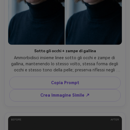
Sotto gli occhi + zampe di gallina
Ammorbidisci insieme linee sotto gli occhi e zampe di 
gallina, mantenendo lo stesso volto, stessa forma degli 
occhi e stesso tono della pelle; preserva riflessi negli 
occhi, direzione dell'illuminazione originale e dettagli dello 
sfondo, mantenendo texture naturale della pelle e 
Copia Prompt
proporzioni realistiche --ar 4:5
Crea Immagine Simile ↗