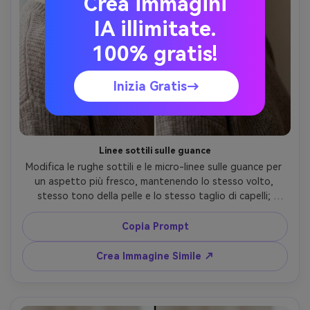
Crea immagini
IA illimitate.
100% gratis!
Inizia Gratis→
Linee sottili sulle guance
Modifica le rughe sottili e le micro-linee sulle guance per 
un aspetto più fresco, mantenendo lo stesso volto, 
stesso tono della pelle e lo stesso taglio di capelli; 
preserva illuminazione originale, pori naturali ed elementi 
sullo sfondo così nessun altro elemento viene alterato, 
Copia Prompt
mantenendo le cuciture dell’abito --ar 4:5
Crea Immagine Simile ↗