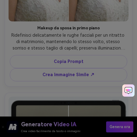
Makeup da sposa in primo piano
Ridefinisci delicatamente le rughe facciali per un ritratto 
di matrimonio, mantenendo lo stesso volto, stesso 
sorriso e stesso taglio di capelli; preserva illuminazione 
originale, texture del velo e dell’abito e finezza delle 
cuciture dell’abbigliamento, mantenendo proporzioni 
Copia Prompt
realistiche --ar 4:5
Crea Immagine Simile ↗
Generatore Video IA
Genera ora
Crea video facilmente da testo o immagini