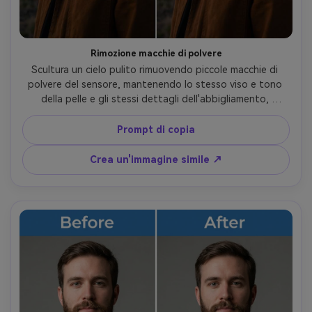
Rimozione macchie di polvere
Scultura un cielo pulito rimuovendo piccole macchie di 
polvere del sensore, mantenendo lo stesso viso e tono 
della pelle e gli stessi dettagli dell'abbigliamento, 
preservando il gradiente del cielo e il grano in modo che la 
modifica non sembri airbrushed- -ar 4:5
Prompt di copia
Crea un'immagine simile ↗