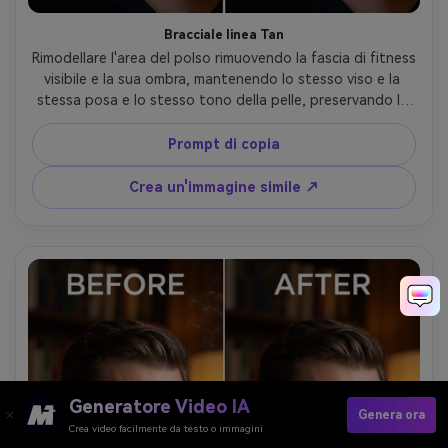
Bracciale linea Tan
Rimodellare l'area del polso rimuovendo la fascia di fitness 
visibile e la sua ombra, mantenendo lo stesso viso e la 
stessa posa e lo stesso tono della pelle, preservando la 
texture naturale del braccio e l'illuminazione in modo che il 
polso sembri coerente-AR 4:5
Prompt di copia
Crea un'immagine simile ↗
Generatore Video IA
Genera ora
Crea video facilmente da testo o immagini