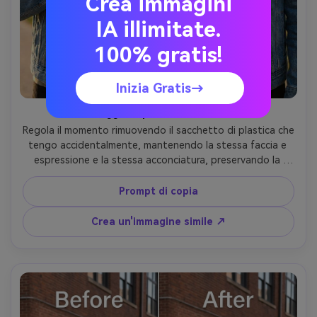
Crea immagini
IA illimitate.
100% gratis!
Inizia Gratis→
Oggetto perduto in mano
Regola il momento rimuovendo il sacchetto di plastica che 
tengo accidentalmente, mantenendo la stessa faccia e 
espressione e la stessa acconciatura, preservando la 
forma della mano, il tono della pelle e le ombre naturali in 
modo che la mia mano non sembri deformata-AR 4:5
Prompt di copia
Crea un'immagine simile ↗