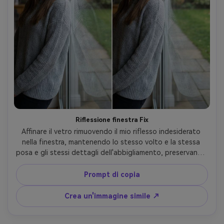
Riflessione finestra Fix
Affinare il vetro rimuovendo il mio riflesso indesiderato 
nella finestra, mantenendo lo stesso volto e la stessa 
posa e gli stessi dettagli dell'abbigliamento, preservando 
i riflessi dell'ambiente e l'illuminazione originale in modo 
che la finestra si legge ancora come vero vetro-AR 4:5
Prompt di copia
Crea un'immagine simile ↗