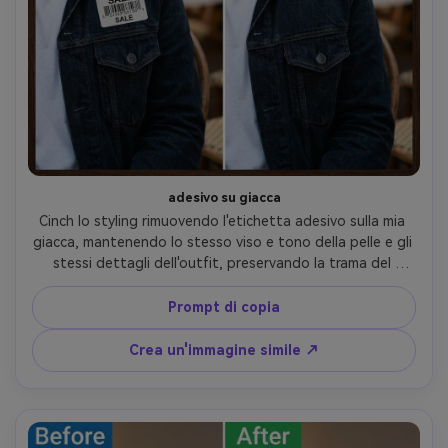
adesivo su giacca
Cinch lo styling rimuovendo l'etichetta adesivo sulla mia 
giacca, mantenendo lo stesso viso e tono della pelle e gli 
stessi dettagli dell'outfit, preservando la trama del 
tessuto della giacca e i punti salienti in modo che non 
sembri patched- -ar 4:5
Prompt di copia
Crea un'immagine simile ↗