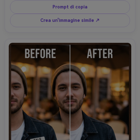
naturale- -ar 4:5
Prompt di copia
Crea un'immagine simile ↗