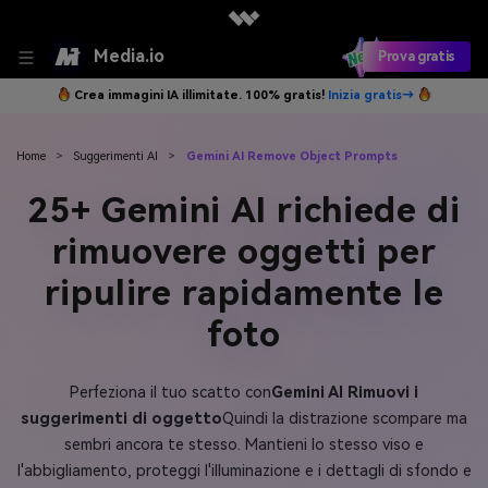
Media.io
Prova gratis
Crea immagini IA illimitate. 100% gratis!
Inizia gratis→
Home
>
Suggerimenti AI
>
Gemini AI Remove Object Prompts
25+ Gemini AI richiede di
rimuovere oggetti per
ripulire rapidamente le
foto
Perfeziona il tuo scatto con
Gemini AI Rimuovi i
suggerimenti di oggetto
Quindi la distrazione scompare ma
sembri ancora te stesso. Mantieni lo stesso viso e
l'abbigliamento, proteggi l'illuminazione e i dettagli di sfondo e