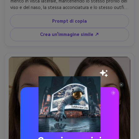
mento in vista laterale, mantenendo lo stesso profilo del 
viso e del naso, la stessa acconciatura e lo stesso outfit; 
Preservando i dettagli originali dello sfondo e 
preservando i gradienti di illuminazione naturale sul collo-
Prompt di copia
AR 4:5
Crea un'immagine simile ↗