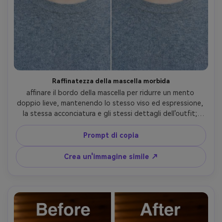
Raffinatezza della mascella morbida
affinare il bordo della mascella per ridurre un mento 
doppio lieve, mantenendo lo stesso viso ed espressione, 
la stessa acconciatura e gli stessi dettagli dell'outfit; 
Preservando la trama del tessuto e la forma del colletto, 
con l'illuminazione originale e la direzione dell'ombra 
Prompt di copia
intatta-AR 4:5
Crea un'immagine simile ↗