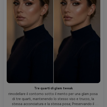
Tre quarti di glam tweak
rimodellare il contorno sotto il mento per una glam posa 
di tre quarti, mantenendo lo stesso viso e trucco, la 
stessa acconciatura e la stessa posa; Preservando il 