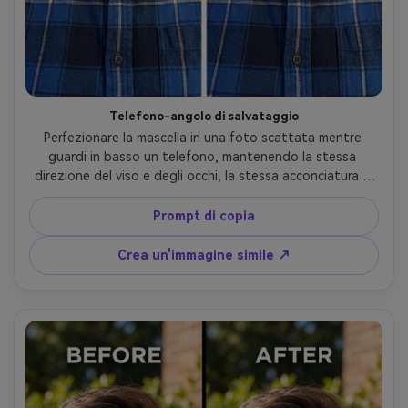
Telefono-angolo di salvataggio
Perfezionare la mascella in una foto scattata mentre 
guardi in basso un telefono, mantenendo la stessa 
direzione del viso e degli occhi, la stessa acconciatura e 
gli stessi dettagli dell'outfit; Preservando le corde della 
felpa con cappuccio o i bordi del colletto, preservando 
Prompt di copia
l'illuminazione originale ed evitando le deformazioni di 
sfondo- -ar 4:5
Crea un'immagine simile ↗