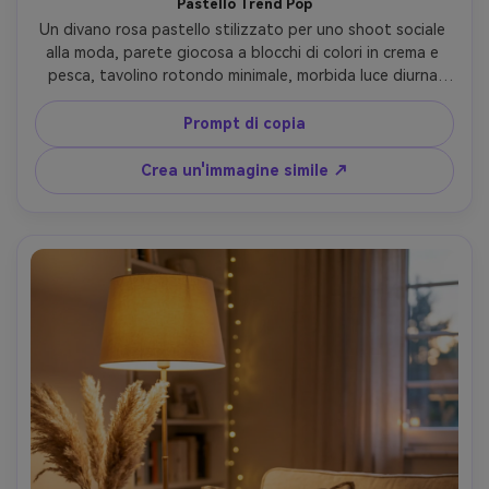
Pastello Trend Pop
Un divano rosa pastello stilizzato per uno shoot sociale 
alla moda, parete giocosa a blocchi di colori in crema e 
pesca, tavolino rotondo minimale, morbida luce diurna 
diffusa, scattato su Canon EOS R5 con obiettivo da 35 
mm, f/4, foto interna editoriale ultra realistica, 
Prompt di copia
composizione minimale moderna, toni vivaci ma naturali- -
ar 4:5
Crea un'immagine simile ↗