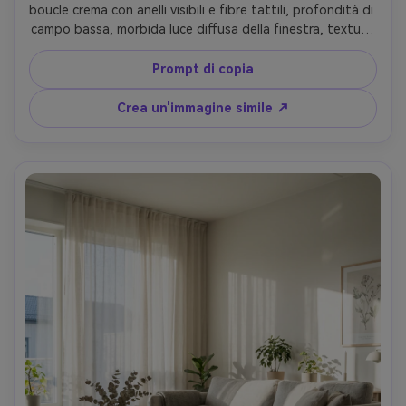
boucle crema con anelli visibili e fibre tattili, profondità di 
campo bassa, morbida luce diffusa della finestra, texture 
naturale e dettagli di cucitura, scattato su Nikon Z8 con 
obiettivo macro 105mm, f/2.8, ultra realistico, alto micro-
Prompt di copia
contrasto, sfocatura di sfondo minima pulita- -ar 4:5
Crea un'immagine simile ↗