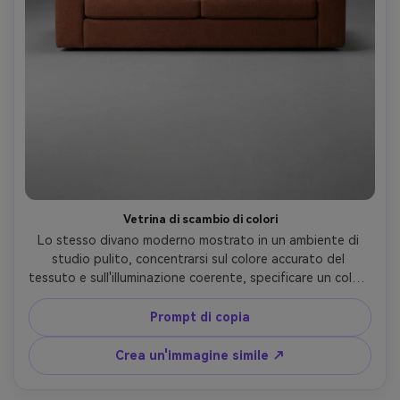
Vetrina di scambio di colori
Lo stesso divano moderno mostrato in un ambiente di 
studio pulito, concentrarsi sul colore accurato del 
tessuto e sull'illuminazione coerente, specificare un colore 
fresco come terracotta, salvia o blu navy, scattato su 
Canon EOS R6 con obiettivo da 85 mm, f/8, foto del 
Prompt di copia
prodotto ultra realistica, sfondo grigio neutro, bordi 
nitidi-AR 4:5
Crea un'immagine simile ↗