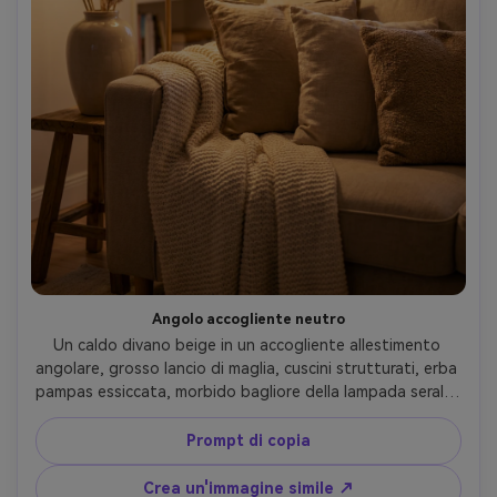
Angolo accogliente neutro
Un caldo divano beige in un accogliente allestimento 
angolare, grosso lancio di maglia, cuscini strutturati, erba 
pampas essiccata, morbido bagliore della lampada serale, 
delicato sfondo bokeh, scattato su Sony A7IV con 
obiettivo da 50 mm, f/1.8, fotografia di lifestyle ultra 
Prompt di copia
realistica, caldo colore classificazione, invitante umore 
hygge, morbida illuminazione cinematografica-AR 4:5
Crea un'immagine simile ↗