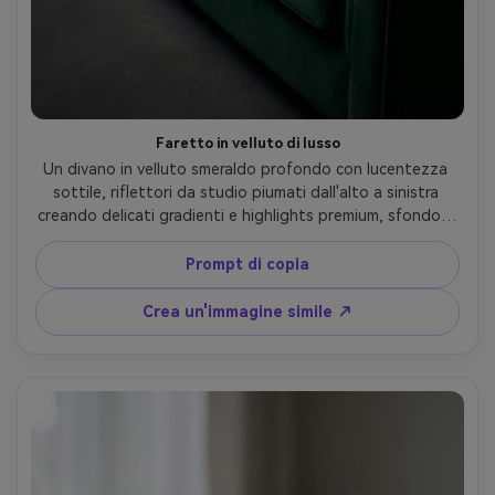
Faretto in velluto di lusso
Un divano in velluto smeraldo profondo con lucentezza 
sottile, riflettori da studio piumati dall'alto a sinistra 
creando delicati gradienti e highlights premium, sfondo a 
carbone scuro, angolo di tre quarti, scattato su Sony 
A7IV con obiettivo da 50 mm, f/5.6, foto di prodotto 
Prompt di copia
editoriale ultra realistica, raffinata graduazione dei colori, 
cuciture nitide e dettagli di tubazione- -ar 4:5
Crea un'immagine simile ↗