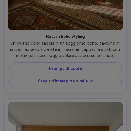
Rattan Boho Styling
Un divano color sabbia in un soggiorno boho, tavolino in 
rattan, appeso a parete in macrame, tappeti a strati con 
motivi, strisce di raggio solare attraverso le tende, 
scattato su Fujifilm X-T5 con obiettivo da 23 mm, f/4, 
foto d'interno fotorealistica, aspetto film leggermente 
Prompt di copia
opaco, trame organiche enfatizzate-AR 4:5
Crea un'immagine simile ↗