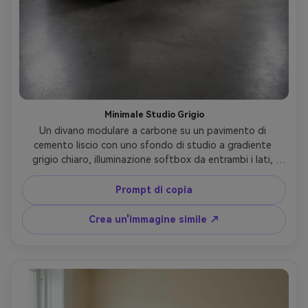
Minimale Studio Grigio
Un divano modulare a carbone su un pavimento di 
cemento liscio con uno sfondo di studio a gradiente 
grigio chiaro, illuminazione softbox da entrambi i lati, 
ombra sottile sotto il divano, angolo di tre quarti, 
scattato su Nikon Z9 con obiettivo da 70 mm, f/8, 
Prompt di copia
fotografia di prodotto ultra realistica, texture nitide, 
nessun oggetti di scena extra- -ar 4:5
Crea un'immagine simile ↗