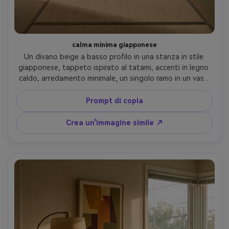
calma minima giapponese
Un divano beige a basso profilo in una stanza in stile 
giapponese, tappeto ispirato al tatami, accenti in legno 
caldo, arredamento minimale, un singolo ramo in un vaso 
di pietra, luce ambientale morbida e calda, composizione 
simmetrica, scattato su Canon EOS R6 con obiettivo 
Prompt di copia
35mm, f/5, foto interna ultra realistica, ombre naturali, 
umore tranquillo e sereno- -ar 4:5
Crea un'immagine simile ↗