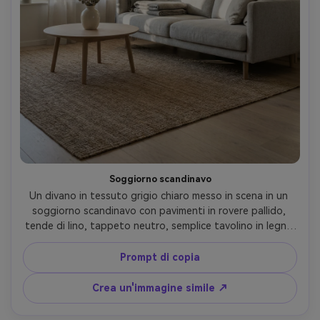
Soggiorno scandinavo
Un divano in tessuto grigio chiaro messo in scena in un 
soggiorno scandinavo con pavimenti in rovere pallido, 
tende di lino, tappeto neutro, semplice tavolino in legno 
con un vaso in ceramica, morbida luce della finestra 
mattutina che getta ombre delicate, scattato su Sony 
Prompt di copia
A7R V con obiettivo da 35 mm, f/4, fotografia di interni 
lifestyle, fotorealistica, ariosa colore classificazione- -ar 
Crea un'immagine simile ↗
4:5