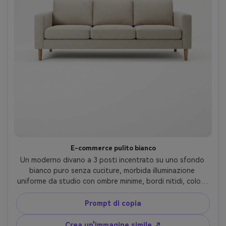
E-commerce pulito bianco
Un moderno divano a 3 posti incentrato su uno sfondo 
bianco puro senza cuciture, morbida illuminazione 
uniforme da studio con ombre minime, bordi nitidi, colore 
del tessuto realistico, vista frontale dritta, scattato su 
Canon EOS R5 con obiettivo da 85 mm, f/8, fotografia di 
Prompt di copia
prodotto ultra realistica, alta risoluzione, messa a fuoco 
nitida, nessun oggetti di scena, nessun testo- -ar 4:5
Crea un'immagine simile ↗