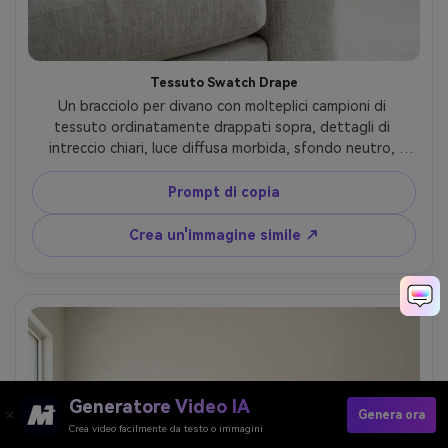
Tessuto Swatch Drape
Un bracciolo per divano con molteplici campioni di 
tessuto ordinatamente drappati sopra, dettagli di 
intreccio chiari, luce diffusa morbida, sfondo neutro, 
scattato su Nikon Z8 con obiettivo da 50 mm, f/2.8, 
fotografia commerciale ultra realistica, messa a fuoco 
Prompt di copia
nitida sulle texture, sottile caduta dell'ombra-AR 4:5
Crea un'immagine simile ↗
Generatore Video IA
Genera ora
Crea video facilmente da testo o immagini