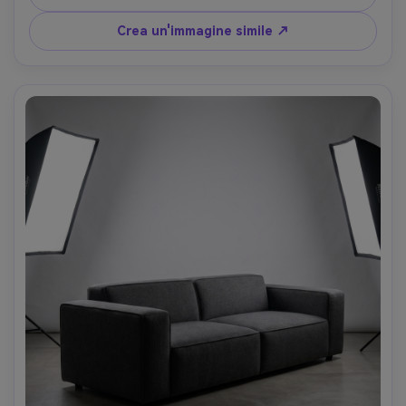
fotorealistica, stile pulito e moderno, look naturale senza 
disordine- -ar 4:5
Crea un'immagine simile ↗