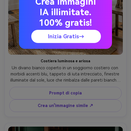
Crea immagini
IA illimitate.
100% gratis!
Inizia Gratis→
Costiera luminosa e ariosa
Un divano bianco coperto in un soggiorno costiero con 
morbidi accenti blu, tappeto di iuta intrecciato, finestre 
illuminate dal sole, luce che rimbalza dalle pareti bianche, 
coperta stilizzata e cuscini neutri, scattato su Sony A7IV 
con obiettivo da 24 mm, f/5.6, foto interna stile di vita 
Prompt di copia
ultra realistica, classificazione luminosa e pulita- -ar 4:5
Crea un'immagine simile ↗