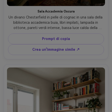
Sala Accademia Oscura
Un divano Chesterfield in pelle di cognac in una sala della 
biblioteca accademica buia, libri impilati, lampada in 
ottone, pareti verdi intense, bassa luce calda della 
lampada con ombre sottili, scattato su Canon EOS R5 
con obiettivo da 50 mm, f/1.8, fotografia di interni 
Prompt di copia
cinematografica ultra realistica, contrasto ricco, patina in 
pelle dettagliata-AR 4:5
Crea un'immagine simile ↗