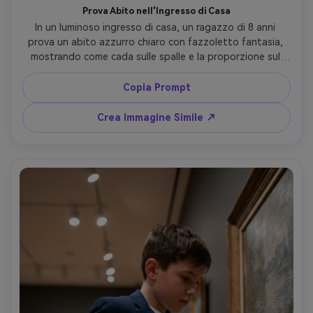
Prova Abito nell'Ingresso di Casa
In un luminoso ingresso di casa, un ragazzo di 8 anni 
prova un abito azzurro chiaro con fazzoletto fantasia, 
mostrando come cada sulle spalle e la proporzione sul 
corpo; luce naturale da finestra, Canon R6 35mm, ritratto 
a tre quarti, ombre naturali, dettaglio fotorealistico, capo 
Copia Prompt
drappeggiato naturalmente sulla sua figura --ar 4:5
Crea Immagine Simile ↗