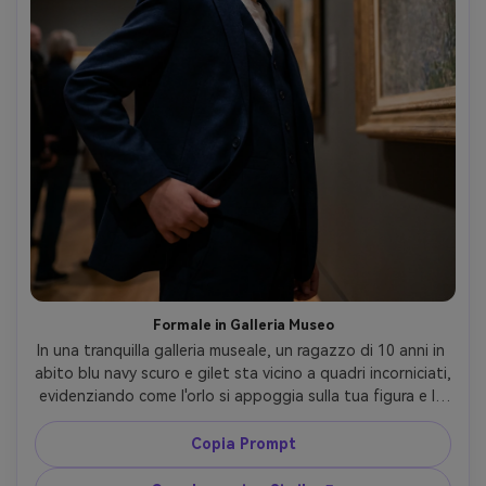
Formale in Galleria Museo
In una tranquilla galleria museale, un ragazzo di 10 anni in 
abito blu navy scuro e gilet sta vicino a quadri incorniciati, 
evidenziando come l'orlo si appoggia sulla tua figura e la 
silhouette che crea; illuminazione morbida da galleria, 
Sony A7R V 85mm, composizione verticale, texture nitida 
Copia Prompt
del tessuto, incarnato realistico --ar 4:5