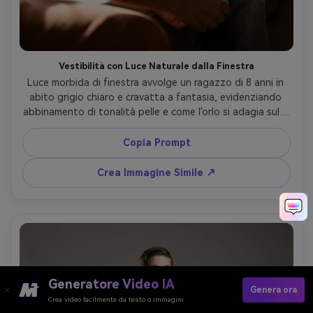
Vestibilità con Luce Naturale dalla Finestra
Luce morbida di finestra avvolge un ragazzo di 8 anni in 
abito grigio chiaro e cravatta a fantasia, evidenziando 
abbinamento di tonalità pelle e come l'orlo si adagia sulla 
tua figura; soggiorno interno, Canon R5 85mm, 
inquadratura a tre quarti, texture realistica del tessuto, 
Copia Prompt
alta risoluzione --ar 4:5
Crea Immagine Simile ↗
Generatore Video IA
Genera ora
Crea video facilmente da testo o immagini