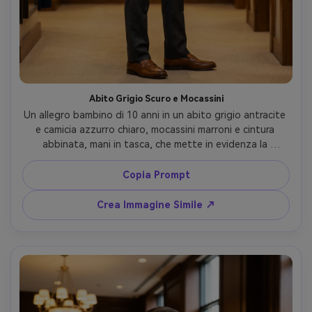
Abito Grigio Scuro e Mocassini
Un allegro bambino di 10 anni in un abito grigio antracite 
e camicia azzurro chiaro, mocassini marroni e cintura 
abbinata, mani in tasca, che mette in evidenza la 
silhouette che crea sulla tua figura e come il tessuto cade 
ai gomiti; ambientazione: area prova boutique, 
Copia Prompt
illuminazione calda dall'alto, Canon R5 85mm f/1.8, ritratto 
a tre quarti, messa a fuoco nitida, texture realistica del 
Crea Immagine Simile ↗
tessuto --ar 4:5