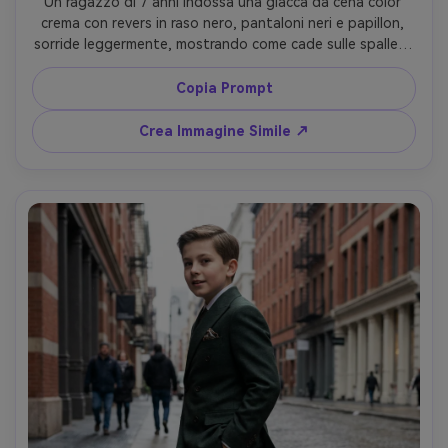
Un ragazzo di 7 anni indossa una giacca da cena color 
crema con revers in raso nero, pantaloni neri e papillon, 
sorride leggermente, mostrando come cade sulle spalle e 
la proporzione sul corpo; ambientazione: hall d'hotel in 
marmo e ottone, luce ambiente soffusa con lieve 
Copia Prompt
controluce, Nikon Z8 85mm, inquadratura media, alta 
risoluzione, ombre naturali, capo naturalmente 
Crea Immagine Simile ↗
posizionato sul suo corpo --ar 4:5