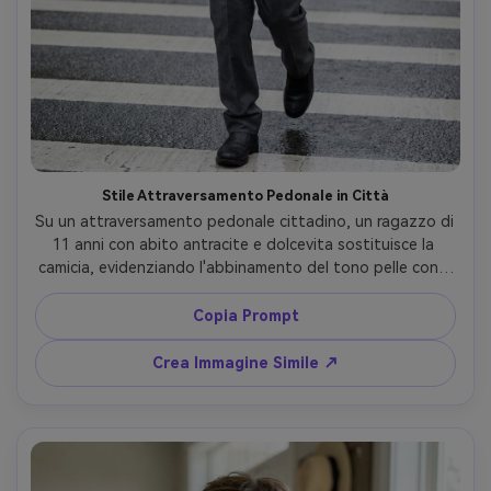
Stile Attraversamento Pedonale in Città
Su un attraversamento pedonale cittadino, un ragazzo di 
11 anni con abito antracite e dolcevita sostituisce la 
camicia, evidenziando l'abbinamento del tono pelle con il 
tuo tono pelle e come cade il tessuto camminando; luce 
diurna nuvolosa, Nikon Z8 50mm, inquadratura intera, 
Copia Prompt
movimento bloccato, pieghe realistiche, capo 
drappeggiato naturalmente sulla sua figura --ar 4:5
Crea Immagine Simile ↗