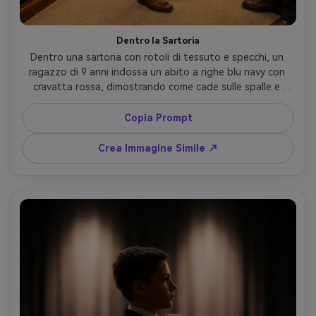
Dentro la Sartoria
Dentro una sartoria con rotoli di tessuto e specchi, un 
ragazzo di 9 anni indossa un abito a righe blu navy con 
cravatta rossa, dimostrando come cade sulle spalle e 
come l'orlo si appoggia sulla sua figura; illuminazione calda 
tungsteno, Canon R5 85mm, inquadratura a tre quarti, 
Copia Prompt
texture nitida, realismo editoriale --ar 4:5
Crea Immagine Simile ↗