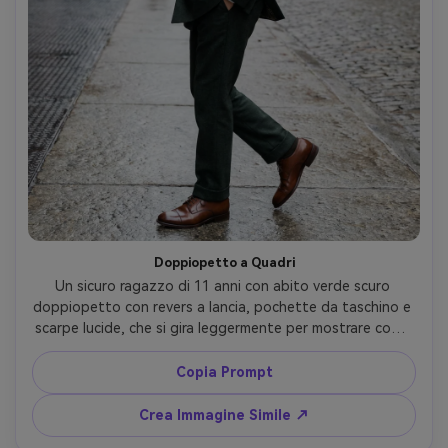
Doppiopetto a Quadri
Un sicuro ragazzo di 11 anni con abito verde scuro 
doppiopetto con revers a lancia, pochette da taschino e 
scarpe lucide, che si gira leggermente per mostrare come 
il tessuto cade e la silhouette che crea sul tuo corpo; 
ambientazione: marciapiede cittadino, luce diffusa 
Copia Prompt
nuvolosa, Sony A7R V 35mm, inquadratura intera, 
dettaglio nitido, finitura fotorealistica --ar 4:5
Crea Immagine Simile ↗