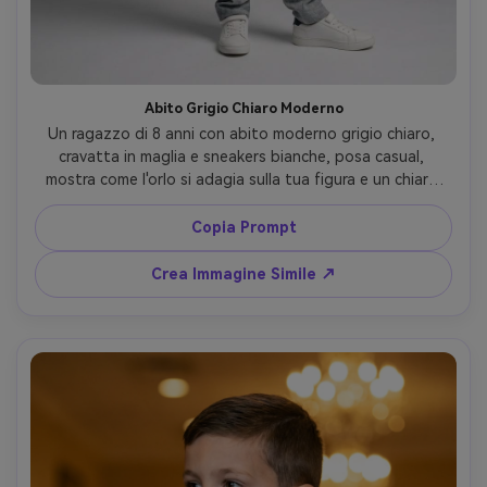
Abito Grigio Chiaro Moderno
Un ragazzo di 8 anni con abito moderno grigio chiaro, 
cravatta in maglia e sneakers bianche, posa casual, 
mostra come l'orlo si adagia sulla tua figura e un chiaro 
test di proporzione; ambientazione: sfondo studio pulito 
a gradiente sottile, illuminazione softbox, Canon R6 
Copia Prompt
50mm, composizione centrata, ombre naturali, trama 
realistica del tessuto --ar 4:5
Crea Immagine Simile ↗