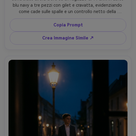
blu navy a tre pezzi con gilet e cravatta, evidenziando 
come cade sulle spalle e un controllo netto della 
vestibilità; parete di mattoni esterna, Sony A7IV 85mm 
f/1.8, inquadratura a mezzo busto, luce di contorno, 
Copia Prompt
texture fotorealistica della pelle, capo drappeggiato 
naturalmente sulla sua figura --ar 4:5
Crea Immagine Simile ↗