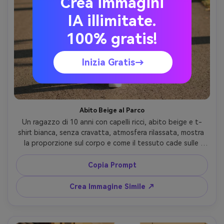
Crea immagini
IA illimitate.
100% gratis!
Inizia Gratis→
Abito Beige al Parco
Un ragazzo di 10 anni con capelli ricci, abito beige e t-
shirt bianca, senza cravatta, atmosfera rilassata, mostra 
la proporzione sul corpo e come il tessuto cade sulle 
ginocchia; ambientazione: vialetto del parco, sole del 
tardo pomeriggio, Fuji GFX 50S 63mm, ritratto a figura 
Copia Prompt
intera, color grading pulito, ombre realistiche, capo 
drappeggiato naturalmente sulla sua figura --ar 4:5
Crea Immagine Simile ↗