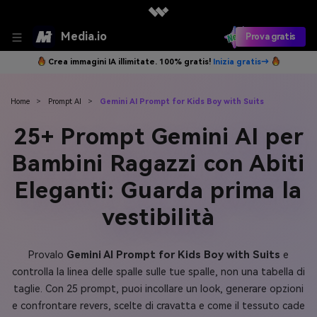
Media.io
Prova gratis
Crea immagini IA illimitate. 100% gratis!
Inizia gratis→
Home
>
Prompt AI
>
Gemini AI Prompt for Kids Boy with Suits
25+ Prompt Gemini AI per
Bambini Ragazzi con Abiti
Eleganti: Guarda prima la
vestibilità
Provalo
Gemini AI Prompt for Kids Boy with Suits
e
controlla la linea delle spalle sulle tue spalle, non una tabella di
taglie. Con 25 prompt, puoi incollare un look, generare opzioni
e confrontare revers, scelte di cravatta e come il tessuto cade