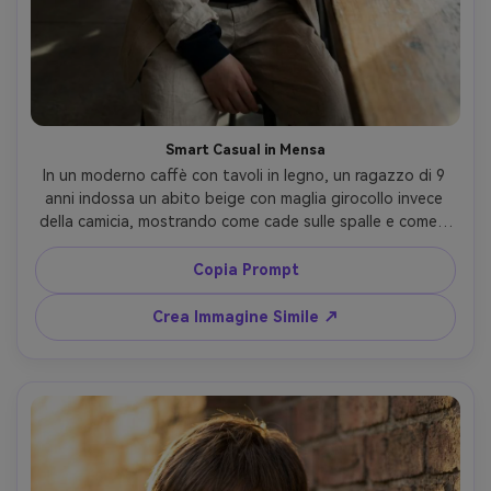
Smart Casual in Mensa
In un moderno caffè con tavoli in legno, un ragazzo di 9 
anni indossa un abito beige con maglia girocollo invece 
della camicia, mostrando come cade sulle spalle e come il 
tessuto cade ai polsini; luce calda da finestra, Nikon Z6II 
50mm, inquadratura media, ombre naturali, livello 
Copia Prompt
editoriale, capo drappeggiato naturalmente sulla sua 
figura --ar 4:5
Crea Immagine Simile ↗