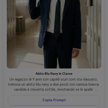
Abito Blu Navy in Classe
Un ragazzo di 9 anni con capelli scuri corti sta rilassato, 
indossa un abito blu navy a due pezzi con camicia bianca 
candida e cravatta sottile, mostrando se le spalle 
vestono correttamente sulle tue spalle e come si 
appoggia l'orlo sulla tua figura; sfondo: luminoso 
Copia Prompt
corridoio scolastico con armadietti, luce morbida dalla 