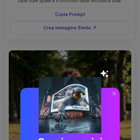
cade sulle spalle e il controllo della vestibilità sulle 
giacche; ambientazione: navata location matrimonio, 
illuminazione interna dorata, Nikon Z6II 85mm, profondità 
Copia Prompt
di campo ridotta, sguardo nitido, texture della pelle 
fotorealistica, capo drappeggiato naturalmente sulla sua 
Crea Immagine Simile ↗
figura --ar 4:5