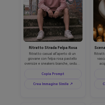
Ritratto Strada Felpa Rosa
Scena
Ritratto casual all’aperto di un 
Ritratt
giovane con felpa rosa pastello 
vasca
oversize e sneakers bianche, seduto 
acq
su gradini di cemento con muro 
c
graffiti rosa dietro di lui, luce diurna 
esp
Copia Prompt
nuvolosa per ombre soft, scatto 
bagna
Sony A6400 50mm, composizione 
Canon 
Crea Immagine Simile ↗
C
centrata, dettaglio nitido, texture 
caldi,
pelle naturale, mappatura colore 
realis
rosa sottile, ritratto strada 
textur
fotorealistico --ar 4:5