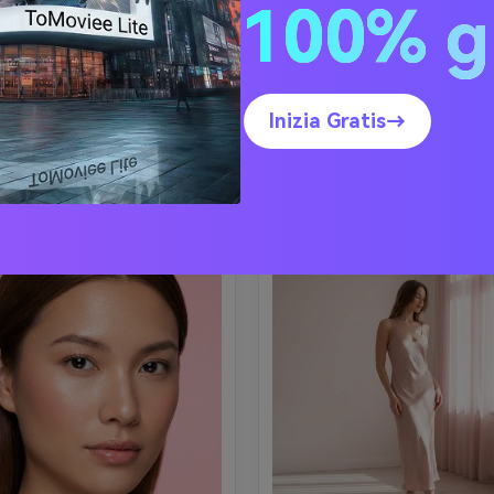
100% g
uomo stiloso sotto insegna 
a vetrina fucsia, indossa un 
rosa in strada piovosa, indo
eto blazer rosa bubblegum 
giacca di pelle nera con dett
acchi abbinati e mini borsa, 
Copia Prompt
rosa delicati, riflessi su pavi
iali da sole, coda alta, luce 
Copia Prompt
bagnato, illuminazione nott
va intensa con ombre nette, 
rea Immagine Simile ↗
Inizia Gratis→
cinematografica con gel rosa e 
atto Canon EOS R5 50mm, 
Crea Immagine Simile
scatto Sony A7S III 35mm f/1
osizione street-style, toni 
contrasto suggestivo, atten
ti ma realistici, texture ultra-
sugli occhi, texture pelle reali
tagliata dei tessuti, mood 
gradazione colore filmica --
editoriale di alto livello, 
fotorealistico --ar 4:5