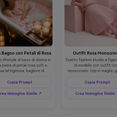
 Bagno con Petali di Rosa
Outfit Rosa Monocr
o lifestyle di lusso di donna in 
Scatto fashion studio a figura
 piena di petali rosa soft e 
di modello con outfit ros
ua lattiginosa, bagliore di 
monocromo: top in maglia, g
andele, vapore nell’aria, 
plissé, collant rosa e mocass
ressione rilassata, capelli 
abbinati, set minimale con bl
Copia Prompt
Copia Prompt
ti lisci all’indietro, scatto 
rosa pastello, illuminazione s
EOS R6 35mm f/1.8, highlights 
uniforme con ombre soft, sc
rea Immagine Simile ↗
Crea Immagine Simile
 soft sognante con dettaglio 
Hasselblad 80mm, composiz
tico, composizione raffinata, 
editoriale pulita, dettaglio t
e pelle e acqua fotorealistica 
ad alta risoluzione, fotoreali
--ar 4:5
con gradazione colore modern