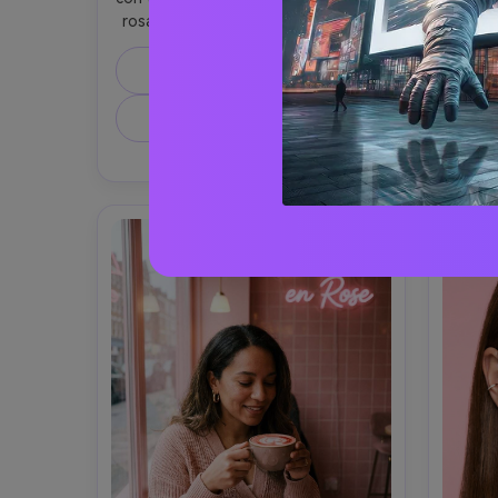
rosa, che indossa un fiocco in raso 
a un
rosa pallido tra i capelli e una 
compl
delicata collana di perle; sfondo di 
con t
Copia Prompt
camera rosa accogliente con luci 
occh
fatate e cuscini soffici, luce calda 
esti
Crea Immagine Simile ↗
C
dalla finestra con bloom delicato, 
sc
scatto Sony A7IV 85mm f/1.4, 
comp
profondità di campo ridotta, bokeh 
vibran
cremoso, gradazione colore rosa 
det
pastello, texture della pelle 
fotorealistica e pori naturali, 
fotografia beauty editoriale --ar 4:5