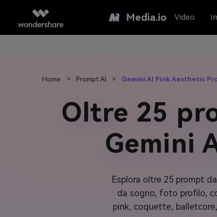
Media.io
Video
I
Home
>
Prompt AI
>
Gemini AI Pink Aesthetic P
Oltre 25 pro
Gemini A
Esplora oltre 25 prompt da
da sogno, foto profilo, co
pink, coquette, balletcore,