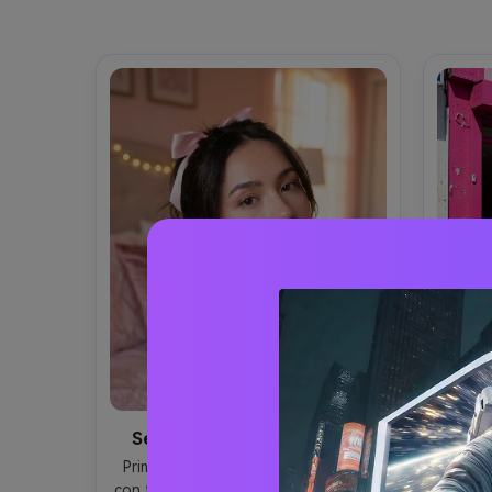
Selfie Coquette con Fiocco
Loo
Primo piano di una giovane donna 
Foto f
con trucco soft glam e labbra glossy 
donna 