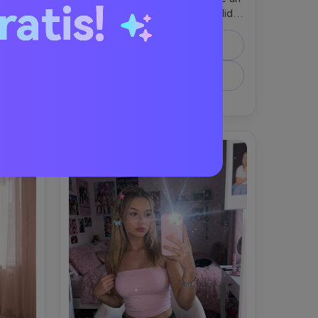
ratis!
neon 
piccolo bouquet di fiori rosa pallido, 
ssa 
brezza leggera nei capelli, 
agli 
retroilluminazione all’ora d’oro che 
Copia Prompt
mento 
crea bokeh rosa, scatto Nikon Z7 II 
urna 
85mm f/1.4, profondità di campo 
Crea Immagine Simile ↗
viola, 
sognante, flare delicato, texture 
 ↗
.8, 
pelle naturale, gradazione rosa 
zione 
pastello soft, fotorealistico --ar 4:5
stica, 
ar 4:5