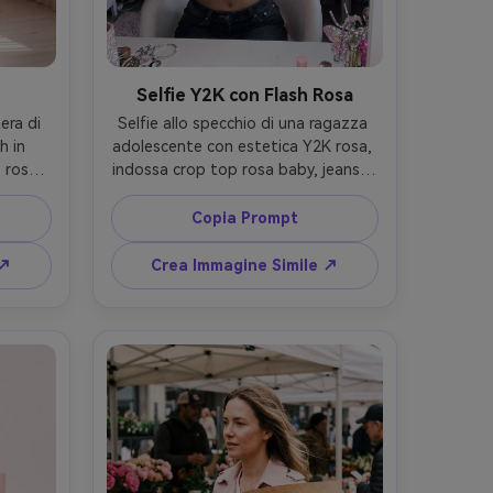
Selfie Y2K con Flash Rosa
ra di 
Selfie allo specchio di una ragazza 
 in 
adolescente con estetica Y2K rosa, 
rosa, 
indossa crop top rosa baby, jeans a 
he 
vita bassa, mollettine a farfalla, 
li con 
balsamo labbra glossy, scatto con 
Copia Prompt
scatto 
flash diretto da fotocamera, stanza 
re 
rosa messy con poster e accessori 
 ↗
Crea Immagine Simile ↗
etoso, 
glitterati, stile fotografia flash 
grafia 
iPhone, dettaglio elevato, texture 
tico --
pelle realistica, atmosfera nostalgica 
e divertente, lente 85mm, 
profondità di campo ridotta, luce 
cinematografica soft --ar 4:5