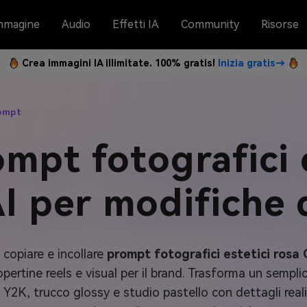
mmagine
Audio
Effetti IA
Community
Risorse
Crea immagini IA illimitate. 100% gratis!
Inizia gratis→
rompt
mpt fotografici 
I per modifiche
 copiare e incollare
prompt fotografici estetici rosa 
pertine reels e visual per il brand. Trasforma un sempli
 Y2K, trucco glossy e studio pastello con dettagli realis