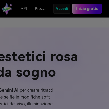
API
Prezzi
Accedi
Inizia gratis
estetici rosa
 da sogno
Gemini AI
per creare ritratti
ce selfie in modifiche soft
tici del viso, illuminazione