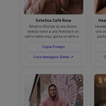
Estetica Café Rosa
Hea
Ritratto lifestyle di una donna 
Headsh
seduta vicino a una finestra in un 
una do
café a tema rosa, gusta un latte alla 
pastel
fragola con latte art a cuore, 
riga 
indossa un cardigan blush e 
rosato,
Copia Prompt
orecchini gold, parete piastrellata 
illumi
rosa e insegna neon sullo sfondo, 
soft e
Crea Immagine Simile ↗
C
luce soft dalla finestra più 
Mark IV
riempimento delicato, scatto Fujifilm 
ma real
X-T5 56mm, mood accogliente, 
liv
composizione pulita, dettagli 
realistici di pelle e capelli, fotografia 
lifestyle editoriale --ar 4:5