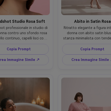
dshot Studio Rosa Soft
Abito in Satin Rosa
ot professionale in studio di 
Ritratto elegante a figura inte
nna contro uno sfondo rosa 
donna con abito satin blush
lo continuo, capelli lisci con 
stanza minimalista con tende 
centrale, pelle rugiada, blush 
luce mattutina delicata c
 labbra lucide, gioielli minimal, 
attraversa il pavimento, sanda
Copia Prompt
Copia Prompt
nazione beauty dish con wrap 
lacci delicati, posa rilassata, 
 catchlight, scatto Canon 5D 
Sony A7IV 50mm f/1.4, omb
rea Immagine Simile ↗
Crea Immagine Simile
 85mm, occhi nitidi, pelle liscia 
naturali, riflessi sul tessuto s
istica, ritocco beauty di alto 
gradazione rosa delicata, foto
ello senza effetto plastico, 
fashion editoriale, fotorealis
fotorealistico --ar 4:5
ar 4:5