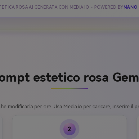
ETICA ROSA AI GENERATA CON MEDIA.IO - POWERED BY
NANO
mpt estetico rosa Gemi
e modificarla per ore. Usa Media.io per caricare, inserire il p
2