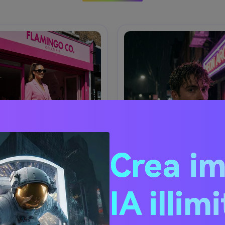
Crea i
IA illim
k Barbiecore da Strada
Ritratto Notturno al 
Rosa
ashion a figura intera di una 
Ritratto mezzo busto di un g
sicura che attraversa davanti 