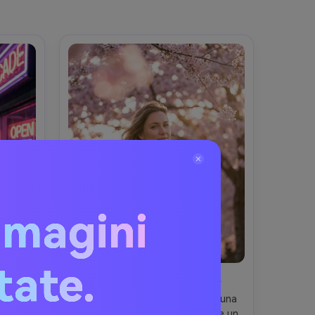
mmagini
itate.
Neon
Bokeh di Fiori di Ciliegio
Ritratto romantico all’aperto di una 
iovane 
donna sotto ciliegi in fiore, tiene un 