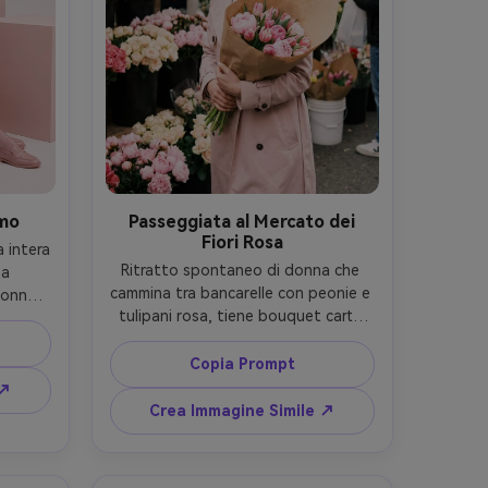
omo
Passeggiata al Mercato dei
Fiori Rosa
 intera 
Ritratto spontaneo di donna che 
a 
cammina tra bancarelle con peonie e 
onna 
tulipani rosa, tiene bouquet carta 
ini 
kraft, indossa trench rosa chiaro, 
occhi 
luce naturale con highlights delicati, 
tudio 
Copia Prompt
scatto Fujifilm X100V 23mm, 
atto 
 ↗
inquadratura documentaristica, pelle 
ione 
Crea Immagine Simile ↗
e capelli realistici, palette rosa soft, 
essuto 
fotorealistico --ar 4:5
stico 
a --ar 