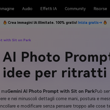
mmagine
Audio
Effetti IA
Community
Risorse
Crea immagini IA illimitate. 100% gratis!
Inizia gratis→
t with Sit on Park
 AI Photo Prompt
 idee per ritratti
, ma
Gemini AI Photo Prompt with Sit on Park
Può sen
ggere e nei minuscoli dettagli come mani, postura e mes
incollare e modificare senza pensare troppo alle cose t