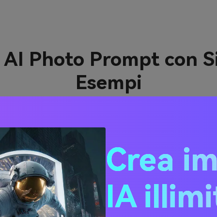
i AI Photo Prompt con S
Esempi
Crea i
IA illim