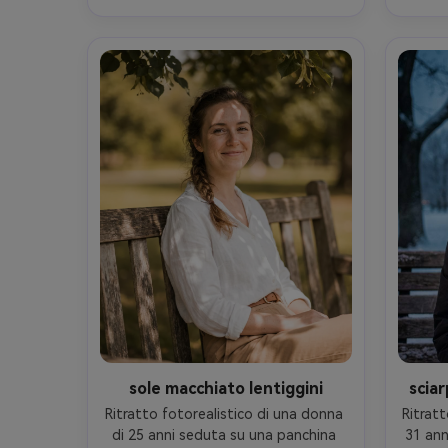
fresca del mattino presto con 
m
morbidi raggi solari attraverso gli 
dall'o
alberi, Sony A7R V, 35mm f/1.8, 
R6 
ritratto ambientale con panca e 
profon
percorso visibili, composizione 
sensa
regola dei terzi, umore fresco e 
det
energico, lucentezza realistica del 
contras
sudore, ombre naturali, alta 
messa
risoluzione, messa a fuoco nitida, 
sui d
pulita e moderna classificazione dei 
colori- -ar 4:5
sole macchiato lentiggini
scia
Ritratto fotorealistico di una donna 
Ritratt
di 25 anni seduta su una panchina 
31 ann