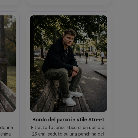
 Leica 
un'illuminazione anche morbida, 
ornice 
Panasonic S5II, 50mm f/1.8, testa e 
rmente 
spalle centrate, distrazioni di 
uttura 
sfondo minime, umore introspettivo 
del 
tranquillo, struttura della pelle 
ione, 
realistica, ombre naturali, alta 
 colore 
risoluzione, messa a fuoco nitida, 
grado di colore realistico- -ar 4:5
Bordo del parco in stile Street
 donna 
Ritratto fotorealistico di un uomo di 
china 
23 anni seduto su una panchina del 