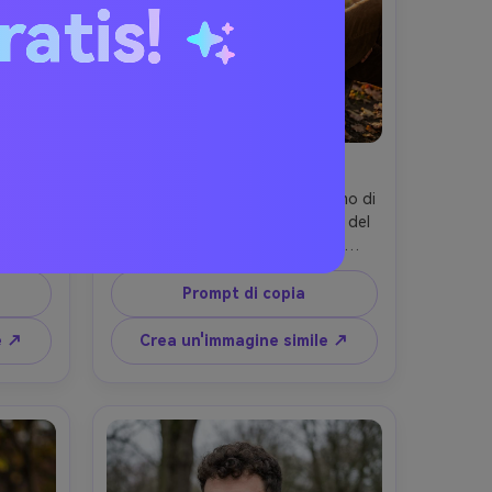
ratis!
rili
Strati maglia autunnale
 donna 
Ritratto fotorealistico di un uomo di 
china 
32 anni seduto su una panchina del 
egio, 
parco circondato da foglie 
ida, 
autunnali, postura rilassata 
sa 
appoggiata allo schienale, un 
Prompt di copia
ollana 
braccio lungo la panchina, 
i luce, 
indossando un grosso maglione in 
e ↗
Crea un'immagine simile ↗
li 
maglia oliva, pantaloni in cordoncino 
verile 
marrone, stivali in pelle scamosciata, 
Z7 II, 
sottile stipato, sorriso caldo, 
o, 
illuminazione laterale nel tardo 
ero 
pomeriggio, Fujifilm GFX100S, 110 
oso e 
mm f/2, profondità di campo bassa, 