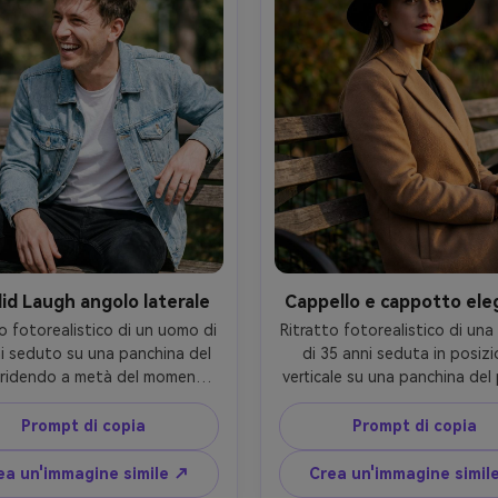
catura delicata di sfondo, 
arioso, struttura fotorealistica
nquadratura a tre quarti 
pelle, highlights naturali, a
ggermente dall'alto, tono 
risoluzione, messa a fuoco ni
toriale humorous, dettagli 
colore pastello chiaro
ci sulla pelle e la barba, riflessi 
ali, alta risoluzione, messa a 
del viso nitida, fresco colore 
ematografico Grado-AR 4:5
id Laugh angolo laterale
Cappello e cappotto ele
o fotorealistico di un uomo di 
Ritratto fotorealistico di una
i seduto su una panchina del 
di 35 anni seduta in posizi
 ridendo a metà del momento, 
verticale su una panchina del 
a testa rivolta a sinistra, 
espressione composta, indos
ssando una giacca di denim 
un cappotto di lana di camme
Prompt di copia
Prompt di copia
a sopra una maglietta bianca, 
cappello nero con larghe bo
neri, anello semplice, capelli 
guanti di pelle, borchie di pe
ea un'immagine simile ↗
Crea un'immagine simil
d disordinati, luce brillante di 
rossetto rosso, capelli lisci, 