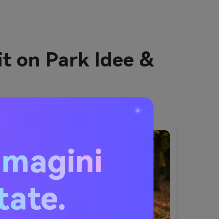
it on Park Idee &
mmagini
itate.