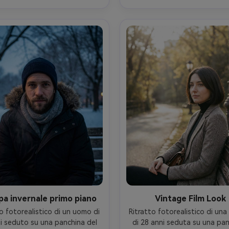
ezzogiorno ammorbidito 
direzionale tardo pomeriggio,
mbra degli alberi, Canon EOS 
SL2, 90mm f/2, bokeh liscio, c
Mark II, 85mm f/1.4, bokeh 
editoriale da un angolo legge
dità bassa, ritratto stretto, 
basso, umore sofisticato, str
zione documentaria sincera, 
realistica della pelle, fibre 
tagli realistici della pelle, 
cappotto fresche, alta risoluz
to naturale, alta risoluzione, 
messa a fuoco nitida, classico
 a fuoco nitida sugli occhi e 
neutro- -ar 4:5
enti, sottile grado di colore 
filmico- -ar 4:5
rpa invernale primo piano
Vintage Film Look
o fotorealistico di un uomo di 
Ritratto fotorealistico di una
i seduto su una panchina del 
di 28 anni seduta su una pan