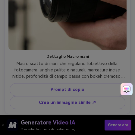
Dettaglio Macro mani
Macro scatto di mani che regolano l'obiettivo della 
fotocamera, unghie pulite e naturali, marcature incise 
nitide, profondità di campo bassa con bokeh cremoso, 
morbida luce da studio, scattato su Sony A7R V, 
obiettivo macro 90mm, f/2.8, texture ultra-dettagliate, 
Prompt di copia
vibrazione fotorealistica del dettaglio del prodotto-AR 
4:5
Crea un'immagine simile ↗
Generatore Video IA
Genera ora
Crea video facilmente da testo o immagini