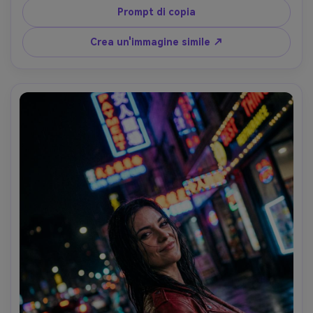
lampada da scrivania più bagliore fresco del monitor, 
Prompt di copia
profondità di campo bassa, Nikon Z6II, obiettivo da 50 
mm, f/1.8, atmosfera intima del creatore, dettagli 
Crea un'immagine simile ↗
fotorealistici, toni naturali della pelle, morbida 
illuminazione cinematografica-AR 4:5