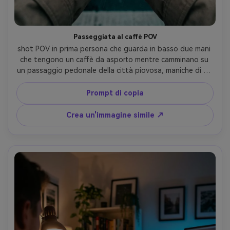
Passeggiata al caffè POV
shot POV in prima persona che guarda in basso due mani 
che tengono un caffè da asporto mentre camminano su 
un passaggio pedonale della città piovosa, maniche di un 
trench beige, riflessi sull'asfalto bagnato, sfocatura del 
movimento sui pedoni di sfondo, segnaletica al neon 
Prompt di copia
bokeh, scattato su Sony A7III, obiettivo da 28 mm, f/2, 
gocce di pioggia realistiche e riflessi di strada, grado 
Crea un'immagine simile ↗
cinematografico teal-arancio, ultra-fotoreale- -ar 4:5