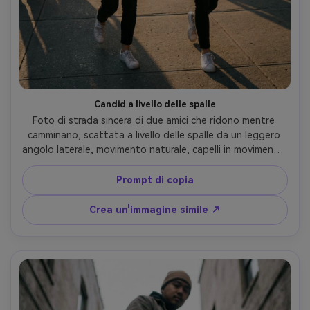
Candid a livello delle spalle
Foto di strada sincera di due amici che ridono mentre 
camminano, scattata a livello delle spalle da un leggero 
angolo laterale, movimento naturale, capelli in movimento, 
abiti casual (giacca di denim, maglietta bianca), sole del 
tardo pomeriggio, ombre realistiche, Leica Q2, obiettivo 
Prompt di copia
28mm, f/2, atmosfera documentaria, colori realistici, 
fotorealistico- -ar 4:5
Crea un'immagine simile ↗