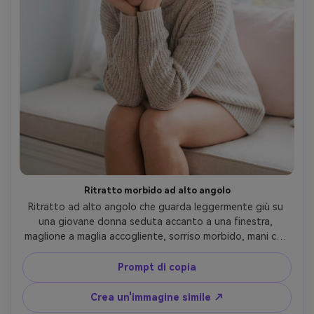
Ritratto morbido ad alto angolo
Ritratto ad alto angolo che guarda leggermente giù su 
una giovane donna seduta accanto a una finestra, 
maglione a maglia accogliente, sorriso morbido, mani che 
incorniciano delicatamente il viso, sfondo luminoso e 
arioso, luce diffusa della finestra, Nikon D850, obiettivo 
Prompt di copia
85mm, f/1.8, bokeh cremoso, prospettiva lusinghiera, 
texture naturale della pelle, colore pastello pulito, 
Crea un'immagine simile ↗
fotorealistico-AR 4:5