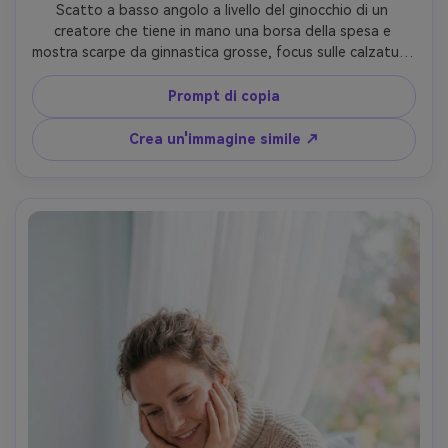
Scatto a basso angolo a livello del ginocchio di un 
creatore che tiene in mano una borsa della spesa e 
mostra scarpe da ginnastica grosse, focus sulle calzature 
con il viso leggermente visibile sopra, sfondo di vicolo 
urbano, luce morbida coperto, profondità di campo 
Prompt di copia
bassa, Canon R6, obiettivo da 35 mm, f/1.8, texture nitide 
sulle scarpe, editoriale di streetwear, fotorealistico- -ar 
Crea un'immagine simile ↗
4:5