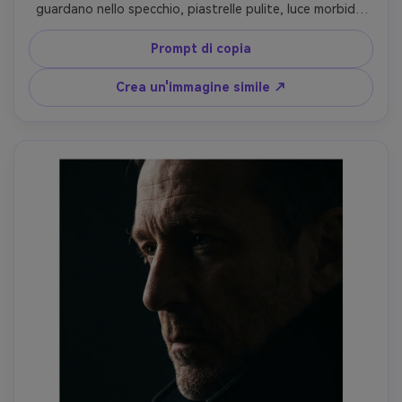
guardano nello specchio, piastrelle pulite, luce morbida 
più riempimento della finestra, sottile foschia di vapore, 
scattato per enfatizzare la cornice di riflessione, realismo 
Prompt di copia
in stile iPhone ma qualità di fascia alta, 26mm equivalente, 
pelle fotorealistica, grado di colore neutro-AR 4:5
Crea un'immagine simile ↗