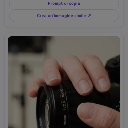
medio formato, Fujifilm GFX 100S, obiettivo 110 mm, f/2, 
Prompt di copia
occhi taglienti come un rasoio, pori naturali, fotografia di 
bellezza editoriale, fotorealistico- -ar 4:5
Crea un'immagine simile ↗