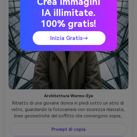
Crea immagini
IA illimitate.
100% gratis!
Inizia Gratis→
Architettura Worms-Eye
Ritratto di una giovane donna in piedi sotto un atrio di 
vetro, guardando la fotocamera con sicurezza rilassata, 
linee geometriche del soffitto che convergono sopra, 
morbida luce diurna che filtra attraverso il vetro, 
prospettiva grandangolare, Sony A7R V, obiettivo 20 mm, 
Prompt di copia
f/3.2, viso nitido, simmetria drammatica, look editoriale 