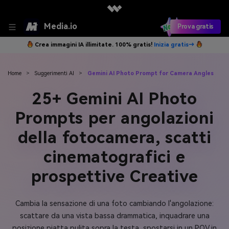
Media.io
Prova gratis
Crea immagini IA illimitate. 100% gratis!
Inizia gratis→
Home
>
Suggerimenti AI
>
Gemini AI Photo Prompt for Camera Angles
25+ Gemini AI Photo
Prompts per angolazioni
della fotocamera, scatti
cinematografici e
prospettive Creative
Cambia la sensazione di una foto cambiando l'angolazione:
scattare da una vista bassa drammatica, inquadrare una
posizione piatta pulita sopra la testa, spostarsi in un POV in