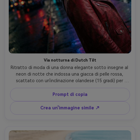
Via notturna di Dutch Tilt
Ritratto di moda di una donna elegante sotto insegne al 
neon di notte che indossa una giacca di pelle rossa, 
scattato con un'inclinazione olandese (15 gradi) per 
energia nervosa, riflessi di strada bagnata, luci bokeh 
colorate, sorriso sicuro, Fujifilm X-T5, obiettivo da 35 mm, 
Prompt di copia
f/1.4, occhi nitidi, grano cinematografico, fotorealistico, 
notte ad alto contrasto Grado di colore- -ar 4:5
Crea un'immagine simile ↗