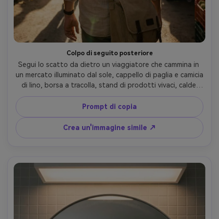
Colpo di seguito posteriore
Segui lo scatto da dietro un viaggiatore che cammina in 
un mercato illuminato dal sole, cappello di paglia e camicia 
di lino, borsa a tracolla, stand di prodotti vivaci, calde 
flares del sole, leggera sfocatura del movimento per il 
realismo, scattato all'altezza del petto, Sony A7IV, 
Prompt di copia
obiettivo 35 mm, f/2.8, umore di viaggio cinematografico, 
dettagli e colori fotorealistici- -ar 4:5
Crea un'immagine simile ↗