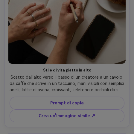
Stile di vita piatto in alto
Scatto dall'alto verso il basso di un creatore a un tavolo 
da caffè che scrive in un taccuino, mani visibili con semplici 
anelli, latte di avena, croissant, telefono e occhiali da sole 
disposti in modo ordinato, pulito estetico minimale, 
morbida luce della finestra, ombre sottili, scattato su 
Prompt di copia
Canon R5, obiettivo da 35 mm, f/4, texture ad alto 
dettaglio (grano di carta, schiuma), gradazione di colori 
Crea un'immagine simile ↗
caldi, fotografia di lifestyle fotorealistica-AR 4:5