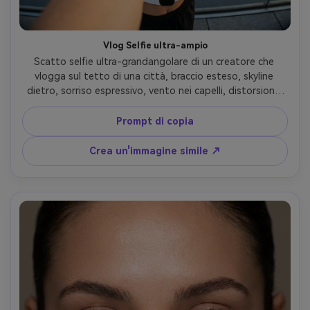
Vlog Selfie ultra-ampio
Scatto selfie ultra-grandangolare di un creatore che 
vlogga sul tetto di una città, braccio esteso, skyline 
dietro, sorriso espressivo, vento nei capelli, distorsione 
dinamica della prospettiva mantenuta di gusto, tramonto 
luminoso, Sony ZV-E10, obiettivo 16mm, f/2.8, alta 
Prompt di copia
chiarezza, colore vivace ma naturale, stile fotorealistico 
dei contenuti sociali- -ar 4:5
Crea un'immagine simile ↗