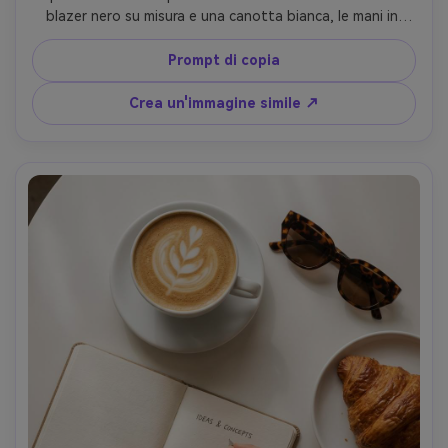
blazer nero su misura e una canotta bianca, le mani in 
tasche, la mascella forte e l'espressione calma, scattata 
da una drammatica angolazione bassa vicino al livello del 
Prompt di copia
suolo per allungare le gambe e creare un look eroico, 
grattacieli imponenti dietro, luce oraria dorata, Sony A7IV, 
Crea un'immagine simile ↗
obiettivo 24 mm, f/2.8, messa a fuoco netta sul viso, 
contrasto cinematografico, struttura della pelle 
fotorealistica, street style editoriale- -ar 4:5