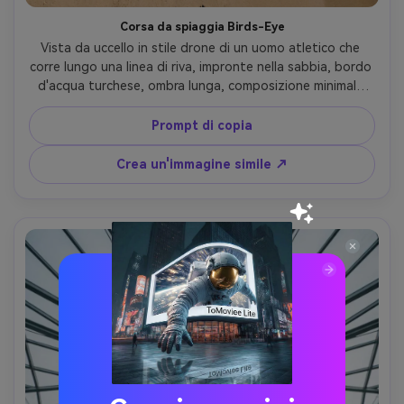
Corsa da spiaggia Birds-Eye
Vista da uccello in stile drone di un uomo atletico che 
corre lungo una linea di riva, impronte nella sabbia, bordo 
d'acqua turchese, ombra lunga, composizione minimale 
con forti linee di punta, sole di mezzogiorno, dettagli 
ultra-nitidi, gamma dinamica elevata, scattato come un 
Prompt di copia
drone DJI a 4K, colore naturale pulito, fotografia aerea 
fotorealistica, obiettivo da 85 mm, profondità di campo 
Crea un'immagine simile ↗
bassa-AR 4:5