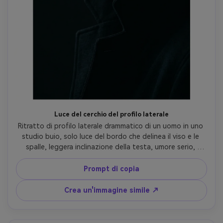
Luce del cerchio del profilo laterale
Ritratto di profilo laterale drammatico di un uomo in uno 
studio buio, solo luce del bordo che delinea il viso e le 
spalle, leggera inclinazione della testa, umore serio, 
scattato da un angolo laterale di 3/4, softbox a striscia 
singola dietro, Canon R5, obiettivo 85mm, f/2, neri 
Prompt di copia
profondi, ciglia taglienti, trama fotorealistica, 
illuminazione ritratto cinematografico-AR 4:5
Crea un'immagine simile ↗