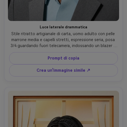
Luce laterale drammatica
Stile ritratto artigianale di carta, uomo adulto con pelle 
marrone media e capelli stretti, espressione seria, posa 
3/4 guardando fuori telecamera, indossando un blazer a 
carbone e camicia a collo aperto, sfondo costruito da 
lastre di carta a strati scuri e forme geometriche 
Prompt di copia
ritagliate, forte illuminazione laterale che crea ombre a 
strati profondi, bordi ad alto contrasto ma morbidi, 
Crea un'immagine simile ↗
composizione centrata, grano tattile di cartone, linee di 
taglio ultra-dettagliate, obiettivo da 85 mm, profondità 
di campo bassa-AR 4:5