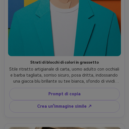
Strati di blocchi di colori in grassetto
Stile ritratto artigianale di carta, uomo adulto con occhiali 
e barba tagliata, sorriso sicuro, posa dritta, indossando 
una giacca blu brillante su tee bianca, sfondo di vividi 
strati di cartone a blocchi di colori con rettangoli offset, 
anche luce morbida che enfatizza la profondità tra gli 
Prompt di copia
strati, contorni tagliati affilati intorno al viso, sensazione 
grafica ma fatta a mano, fibre di carta ad alto dettaglio, 
Crea un'immagine simile ↗
incorniciatura ritratto 4:5-AR 4:5