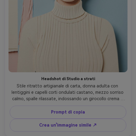
Headshot di Studio a strati
Stile ritratto artigianale di carta, donna adulta con 
lentiggini e capelli corti ondulati castano, mezzo sorriso 
calmo, spalle rilassate, indossando un girocollo crema e 
minuscoli orecchini a cerchio d'oro, sfondo pulito dello 
studio fatto di pannelli di cartone pastello impilati, 
Prompt di copia
morbida luce chiave diffusa con delicata carta-ombre 
gette tra gli strati, inquadratura close-up 4:5, bordi 
Crea un'immagine simile ↗
tagliati nitidi, cuciture di colla sottili, trama fatta a mano, 