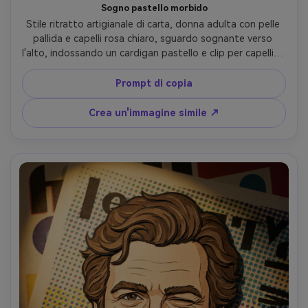
Sogno pastello morbido
Stile ritratto artigianale di carta, donna adulta con pelle 
pallida e capelli rosa chiaro, sguardo sognante verso 
l'alto, indossando un cardigan pastello e clip per capelli di 
perle, sfondo di gradienti di cartone impilati come nuvole 
con ritagli di stelle minuscole, delicata illuminazione 
Prompt di copia
ambientale e ombre piumate, 4:5 Primo piano, grana di 
carta delicata, transizioni a strati lisci, umore sereno, 
Crea un'immagine simile ↗
obiettivo da 85 mm, profondità di campo bassa-AR 4:5