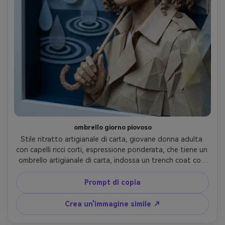
ombrello giorno piovoso
Stile ritratto artigianale di carta, giovane donna adulta 
con capelli ricci corti, espressione ponderata, che tiene un 
ombrello artigianale di carta, indossa un trench coat con 
risvolti di carta piegata, sfondo di ritagli a strati di gocce 
di pioggia e increspature di pozzanghe, luce morbida 
Prompt di copia
fresca, lucentezza sottile simulata con strati simili a 
pergamena, ritratto 4:5, bordi puliti, umore calmo, 
Crea un'immagine simile ↗
obiettivo 85mm, profondità di campo bassa-AR 4:5