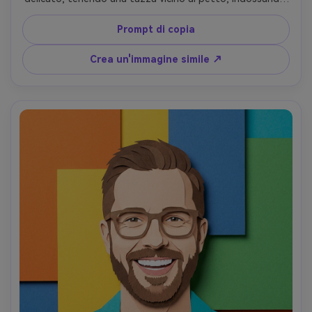
un maglione a maglia oversized reso come struttura di 
carta piegata, scena della finestra interna con tende 
Prompt di copia
tagliate in carta e sagome della città a strati fuori, calda 
luce della finestra del mattino, impilamento di ombre 
Crea un'immagine simile ↗
morbide, ritratto in vita, umore accogliente, bordi puliti e 
spessore realistico della carta, obiettivo da 85 mm, 
profondità di campo bassa-AR 4:5