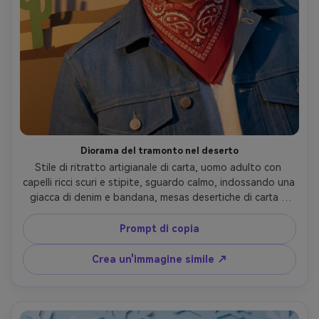
Diorama del tramonto nel deserto
Stile di ritratto artigianale di carta, uomo adulto con 
capelli ricci scuri e stipite, sguardo calmo, indossando una 
giacca di denim e bandana, mesas desertiche di carta a 
strati e silhouette di cactus dietro di lui, gradiente caldo 
del tramonto come fasce di cartone impilate, luce calda a 
Prompt di copia
basso angolo che colata lunghe ombre di carta, cornice 
del ritratto centrale, trama robusta ma fatta a mano, 
Crea un'immagine simile ↗
obiettivo da 85 mm, profondità di campo bassa-AR 4:5