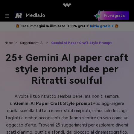
Media.io
Prova gratis
Crea immagini IA illimitate. 100% gratis!
Inizia gratis→
Home
>
Suggerimenti AI
>
Gemini AI Paper Craft Style Prompt
25+ Gemini AI paper craft
style prompt Idee per
Ritratti soulful
A volte il tuo ritratto sembra bene, ma non ti sembra.
un
Gemini AI Paper Craft Style prompt
Può aggiungere
quella scintilla fatta a mano: strati impilati, minuscoli dettagli
tagliati e ombre accoglienti che fanno sentire un viso come un
oggetto d'arte. Troverai 25 suggerimenti per esplorare diversi
stati d'animo, outfit e sfondi, dal giocoso al cinematografico.