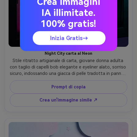
Crea immagini
IA illimitate.
100% gratis!
Inizia Gratis→
Night City carta al Neon
Stile ritratto artigianale di carta, giovane donna adulta 
con taglio di capelli bob elegante e eyeliner alato, sorriso 
sicuro, indossando una giacca di pelle tradotta in pannelli 
di carta a strati, segni al neon tagliati in carta e skyline 
dietro di lei, illuminazione fresca con effetti di bagliore 
Prompt di copia
magenta e ciano resi come strati di carta traslucidi, 
cornice stretta del ritratto, silhouette nitide, atmosfera 
Crea un'immagine simile ↗
urbana lunatica, obiettivo da 85 mm, profondità di campo 
bassa-AR 4:5