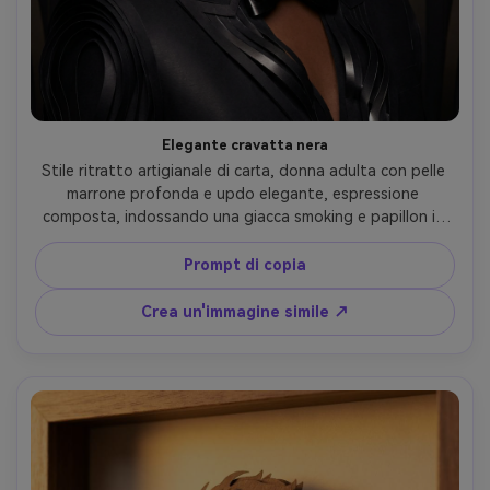
Elegante cravatta nera
Stile ritratto artigianale di carta, donna adulta con pelle 
marrone profonda e updo elegante, espressione 
composta, indossando una giacca smoking e papillon in 
raso riimmaginato come strati di carta lucida, sfondo 
scuro del palco con ritagli a strati della tenda, faretti 
Prompt di copia
morbidi con lucentezza sottile sulle pieghe di carta, 
ritratto spalla su, umore raffinato, contorni tagliati di 
Crea un'immagine simile ↗
precisione, alto dettaglio, obiettivo da 85 mm, 
profondità di campo bassa-AR 4:5