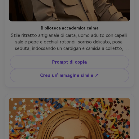
Biblioteca accademica calma
Stile ritratto artigianale di carta, uomo adulto con capelli 
sale e pepe e occhiali rotondi, sorriso delicato, posa 
seduta, indossando un cardigan e camicia a colletto, 
scaffali di biblioteca di carta a strati dietro di lui con spine 
di libro come rettangoli impilati (nessun testo leggibile), 
Prompt di copia
luminosità calda della lampada, ombre di profondità 
morbida, composizione a metà chiusa, trama tattile della 
Crea un'immagine simile ↗
carta, obiettivo da 85 mm, profondità di campo bassa, 
illuminazione cinematografica morbida-AR 4:5