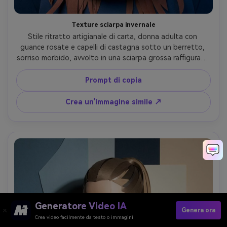
Texture sciarpa invernale
Stile ritratto artigianale di carta, donna adulta con 
guance rosate e capelli di castagna sotto un berretto, 
sorriso morbido, avvolto in una sciarpa grossa raffigurata 
come strisce di carta piegate, sfondo di ritagli di fiocchi 
di neve a strati e forme di pino, illuminazione morbida 
Prompt di copia
fresca, rilievo delicato dell'ombra, spalla-up 4:5, tavolozza 
invernale accogliente, dettaglio croccante, obiettivo da 
Crea un'immagine simile ↗
85 mm, profondità di campo bassa-AR 4:5
Generatore Video IA
Genera ora
Crea video facilmente da testo o immagini