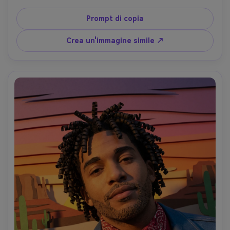
audace renderizzato in strati di collage di carta, sfondo 
riempito con ritagli di confetti e streamers, illuminazione 
Prompt di copia
vivida con separazione morbida delle ombre, stretta 4:5 
cornice, umore energico, forme nitide, sensazione di 
Crea un'immagine simile ↗
collage artigianale, obiettivo da 85 mm, profondità di 
campo bassa-AR 4:5