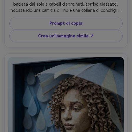
baciata dal sole e capelli disordinati, sorriso rilassato, 
indossando una camicia di lino e una collana di conchiglia, 
onde oceaniche di carta a strati e orizzonte dietro di lui 
come una scatola d'ombre, luce dorata calda, ombre 
Prompt di copia
delicate a strati, inquadratura in vita, tavolozza ariosa, 
fibre di cartone visibili, forme d'onda tagliate nitide, 
Crea un'immagine simile ↗
obiettivo da 85 mm, profondità di campo bassa-AR 4:5