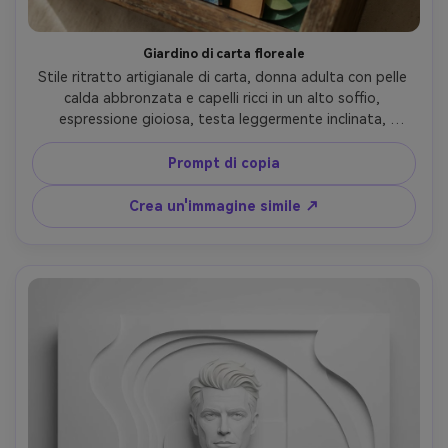
Giardino di carta floreale
Stile ritratto artigianale di carta, donna adulta con pelle 
calda abbronzata e capelli ricci in un alto soffio, 
espressione gioiosa, testa leggermente inclinata, 
indossando un vestito da sole con trama di tessuto 
piegato di carta, circondato da fiori e foglie di carta a 
Prompt di copia
strati come un diorama shadowbox, luce morbida 
macchiata, tavolozza vibrante ma naturale, inquadratura 
Crea un'immagine simile ↗
ravvicinata, ritagli di petali nitidi, profondità artigianale, 
obiettivo da 85 mm, profondità di campo bassa-AR 4:5