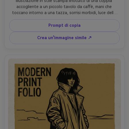
Illustrazione in stile stampa linoculto di una coppia 
accogliente a un piccolo tavolo da caffè, mani che 
toccano intorno a una tazza, sorrisi morbidi, luce della 
finestra suggerita con raggi intagliati, linework intagliato 
grosso, ombre di stampa in rilievo ad alto contrasto, 
Prompt di copia
sfondo minimale con alcune silhouette di piante, 
inchiostro nero su carta textured off-white, nessun 
Crea un'immagine simile ↗
gradiente, umore romantico caldo, composizione poster 
pulita, obiettivo 85mm, profondità di campo bassa- -ar 
4:5