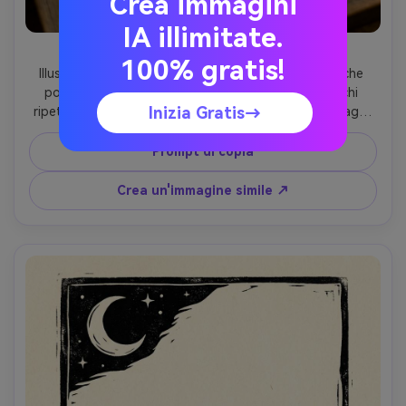
Crea immagini
IA illimitate.
Surfer Shoreline Scena
100% gratis!
Illustrazione in stile stampa linoculto di un surfista che 
porta una tavola sulla riva, onde semplificate in archi 
Inizia Gratis→
ripetuti intagliati, sole come un cerchio grasso con raggi 
tagliati, silhouette ad alto contrasto, inchiostro nero su 
carta marrone con un singolo accento azzurro, taglio 
Prompt di copia
ruvido bordi e leggera macchiatura di inchiostro, 
composizione poster vintage spiaggia, obiettivo 85mm, 
Crea un'immagine simile ↗
profondità di campo bassa- -ar 4:5