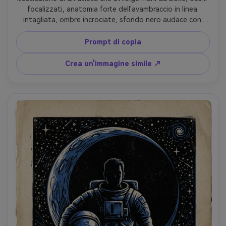
focalizzati, anatomia forte dell'avambraccio in linea 
intagliata, ombre incrociate, sfondo nero audace con 
punti salienti tagliati, inchiostro monocromatico su carta 
grezza, energia drammatica ad alto contrasto, 
Prompt di copia
composizione stretta a metà corpo, obiettivo 85mm, 
profondità di campo bassa-AR 4:5
Crea un'immagine simile ↗