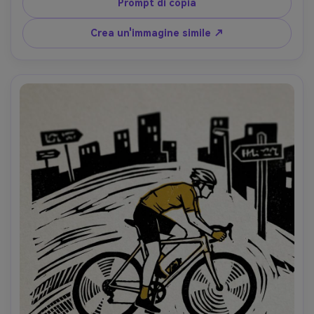
limitata su carta crema calda, sensazione strutturata 
Prompt di copia
pressata a mano, umore calmo e avventuroso, cornice 
simile a una cartolina, obiettivo da 85 mm, profondità di 
Crea un'immagine simile ↗
campo bassa, morbida illuminazione cinematografica-AR 
4:5