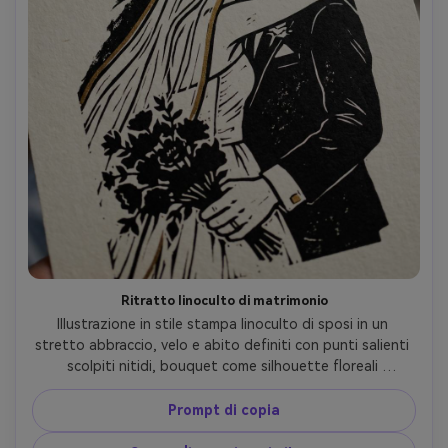
Ritratto linoculto di matrimonio
Illustrazione in stile stampa linoculto di sposi in un 
stretto abbraccio, velo e abito definiti con punti salienti 
scolpiti nitidi, bouquet come silhouette floreali 
semplificate, ombre ad alto contrasto, elegante spazio 
negativo, inchiostro nero su carta avorio strutturata con 
Prompt di copia
un singolo tono d'accento dorato, registrazione 