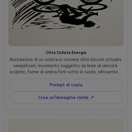
Città Ciclista Energia
Illustrazione di un ciclista in crociera oltre blocchi cittadini 
semplificati, movimento suggerito da linee di velocità 
scolpite, forme di ombra forti sotto le ruote, silhouette di 
segnaletica minimali, stampa in rilievo ad alto contrasto, 
inchiostro nero con un accento brillante (senape), grano 
Prompt di copia
di carta visibile, moderno stile poster urbano, obiettivo 
85mm, profondità di campo bassa, morbida illuminazione 
Crea un'immagine simile ↗
cinematografica-AR 4:5