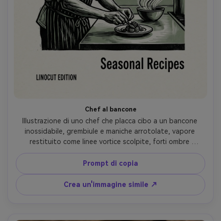
Chef al bancone
Illustrazione di uno chef che placca cibo a un bancone 
inossidabile, grembiule e maniche arrotolate, vapore 
restituito come linee vortice scolpite, forti ombre 
grafiche, semplici strumenti da cucina in silhouette, 
inchiostro nero palette limitata e morbido accento di 
Prompt di copia
salvia, grana di carta strutturata, spazio negativo pulito 
per un look di copertina di libro di cucina, obiettivo 85mm, 
Crea un'immagine simile ↗
profondità di campo bassa, morbida illuminazione 
cinematografica-AR 4:5