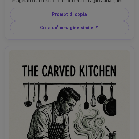
esagerato catturato con contorni di taglio audaci, linee 
scolpite che implicano movimento, alto contrasto con 
grandi forme nere e punti salienti nitidi, inchiostro 
Prompt di copia
monocromatico su carta crema, texture di stampa in 
rilievo fatta a mano, composizione centrata 
Crea un'immagine simile ↗
sorprendente, obiettivo da 85 mm, profondità di campo 
bassa-AR 4:5