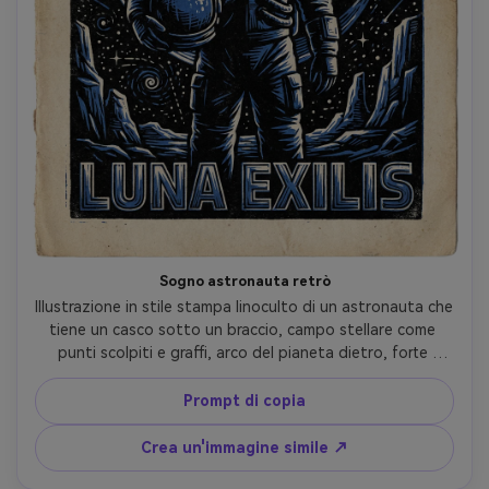
Sogno astronauta retrò
Illustrazione in stile stampa linoculto di un astronauta che 
tiene un casco sotto un braccio, campo stellare come 
punti scolpiti e graffi, arco del pianeta dietro, forte 
silhouette con riflessi di taglio nitidi sul vestito, 
inchiostro nero palette limitata con un singolo accento di 
Prompt di copia
cobalto, grana di carta strutturata, umore surreale poster 
vintage, obiettivo 85mm, profondità di campo bassa, 
Crea un'immagine simile ↗
morbida illuminazione cinematografica-AR 4:5