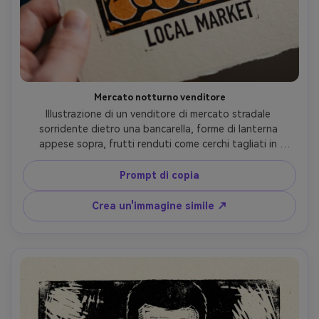
Mercato notturno venditore
Illustrazione di un venditore di mercato stradale 
sorridente dietro una bancarella, forme di lanterna 
appese sopra, frutti renduti come cerchi tagliati in 
audace, ombreggiatura fitta per la profondità, inchiostro 
nero palette limitata e accento arancione caldo, carta 
Prompt di copia
strutturata con leggero sanguinamento di inchiostro, 
cornice poster vivace ma grafica, obiettivo da 85 mm, 
Crea un'immagine simile ↗
profondità di campo bassa-AR 4:5