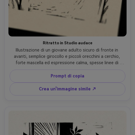
Ritratto in Studio audace
Illustrazione di un giovane adulto sicuro di fronte in 
avanti, semplice girocollo e piccoli orecchini a cerchio, 
forte mascella ed espressione calma, spesse linee di 
contorno intagliate, dense ombre crosshatch, spazio 
negativo audace, inchiostro nero palette limitata su carta 
Prompt di copia
crema calda, segni visibili del rullo e grana di carta, 
registrazione leggermente imperfetta, stampa in rilievo 
Crea un'immagine simile ↗
fatta a mano, composizione pronta per poster, obiettivo 
da 85 mm, profondità di campo bassa-AR 4:5