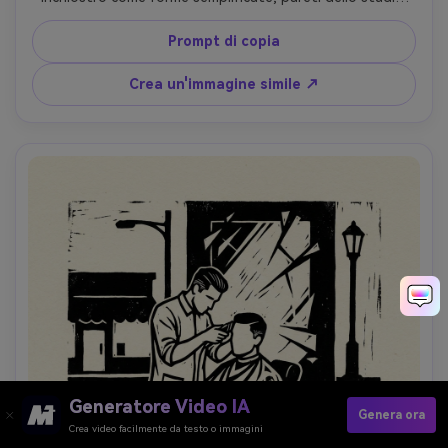
accennate a trame intagliate, linee di contorno audaci e 
dense incrociature, inchiostro nero su carta grigio calda 
Prompt di copia
con un singolo accento crimson, leggera registrazione 
errata, composizione poster edgy, obiettivo da 85 mm, 
Crea un'immagine simile ↗
profondità di campo bassa-AR 4:5
Generatore Video IA
Genera ora
Crea video facilmente da testo o immagini