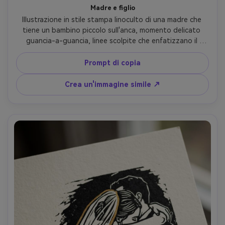
Madre e figlio
Illustrazione in stile stampa linoculto di una madre che 
tiene un bambino piccolo sull'anca, momento delicato 
guancia-a-guancia, linee scolpite che enfatizzano il 
calore e pieghe di tessuto, ombreggiatura morbida del 
portello, sfondo negativo audace dello spazio, inchiostro 
Prompt di copia
nero palette limitata su carta crema con un sottile 
accento corallo, texture stampa fatta a mano, 
Crea un'immagine simile ↗
composizione intima del ritratto, obiettivo 85mm, 
profondità di campo bassa, illuminazione cinematografica 
morbida- -ar 4:5