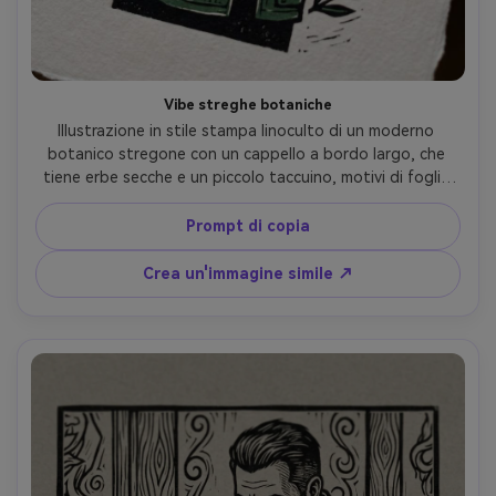
Vibe streghe botaniche
Illustrazione in stile stampa linoculto di un moderno 
botanico stregone con un cappello a bordo largo, che 
tiene erbe secche e un piccolo taccuino, motivi di foglie 
intagliate attorno alla figura, forme nere pesanti con 
dettagli di linea di taglio delicati, tavolozza limitata nera 
Prompt di copia
e verde foresta, texture di carta pressata a mano, 
composizione mistica calma, obiettivo da 85 mm, 
Crea un'immagine simile ↗
profondità di campo bassa, illuminazione cinematografica 
morbida- -ar 4:5