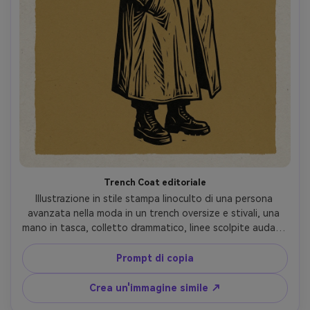
Trench Coat editoriale
Illustrazione in stile stampa linoculto di una persona 
avanzata nella moda in un trench oversize e stivali, una 
mano in tasca, colletto drammatico, linee scolpite audace 
che definiscono pieghe di tessuto, forme nere pesanti 
con riflessi di taglio nitidi, tavolozza bicolore limitata 
Prompt di copia
(nero e ocra attenuata), texture di carta ruvida, layout di 
rivista-poster moderno con molto spazio negativo, 
Crea un'immagine simile ↗
obiettivo 85mm, profondità di campo bassa-AR 4:5