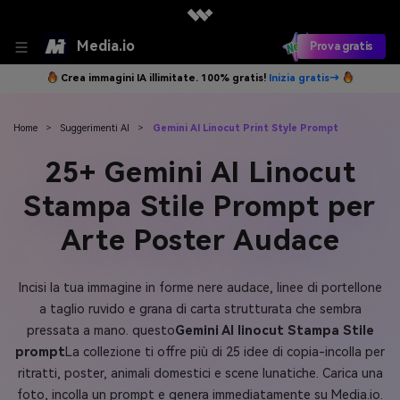
Media.io
Prova gratis
Crea immagini IA illimitate. 100% gratis!
Inizia gratis→
Home
>
Suggerimenti AI
>
Gemini AI Linocut Print Style Prompt
25+ Gemini AI Linocut
Stampa Stile Prompt per
Arte Poster Audace
Incisi la tua immagine in forme nere audace, linee di portellone
a taglio ruvido e grana di carta strutturata che sembra
pressata a mano. questo
Gemini AI linocut Stampa Stile
prompt
La collezione ti offre più di 25 idee di copia-incolla per
ritratti, poster, animali domestici e scene lunatiche. Carica una
foto, incolla un prompt e genera immediatamente su Media.io.