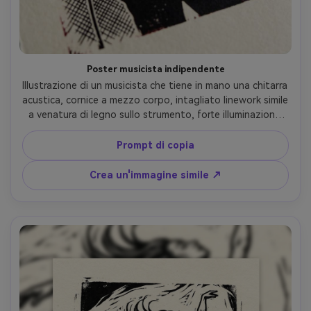
Poster musicista indipendente
Illustrazione di un musicista che tiene in mano una chitarra 
acustica, cornice a mezzo corpo, intagliato linework simile 
a venatura di legno sullo strumento, forte illuminazione 
della silhouette, densa ombreggiatura del portello dietro 
la figura, elementi di scena minimi, inchiostro nero con un 
Prompt di copia
singolo colore di accento (rosso profondo), carta 
strutturata e leggero sanguinamento di inchiostro ai 
Crea un'immagine simile ↗
bordi, energia classica del gig-poster, obiettivo da 85 
mm, profondità di campo bassa-AR 4:5