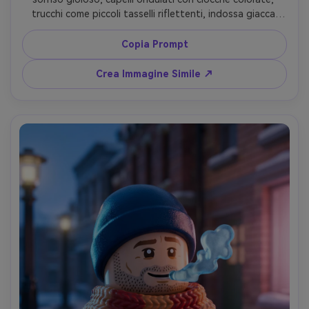
trucchi come piccoli tasselli riflettenti, indossa giacca 
scintillante, sfondo festival musicale di mattoncini con 
luci, illuminazione multicolore vibrante, angolo ravvicinato 
Copia Prompt
dinamico, plasticità luccicante, dettaglio 3D alto, identità 
mantenuta --ar 4:5
Crea Immagine Simile ↗