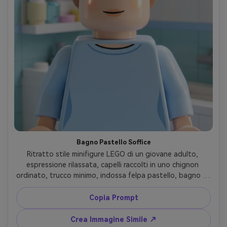
Bagno Pastello Soffice
Ritratto stile minifigure LEGO di un giovane adulto, 
espressione rilassata, capelli raccolti in uno chignon 
ordinato, trucco minimo, indossa felpa pastello, bagno di 
mattoncini con specchio e prodotti, luce mattutina 
diffusa, delicato riflesso sulle guance di plastica, 
Copia Prompt
inquadratura ravvicinata gradevole, palette pastello 
pulita, dettaglio 3D alto, identità mantenuta, obiettivo 
Crea Immagine Simile ↗