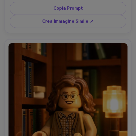
insegne e riflessi fatti di mattoncini, illuminazione 
magenta e ciano intensa, riflessi plastici lucidi, gocce 
Copia Prompt
d’acqua rese come piccoli pallini trasparenti, inquadratura 
angolo tre quarti, forte contrasto drammatico, alto 
Crea Immagine Simile ↗
dettaglio 3D, identità mantenuta, obiettivo 85mm, 
profondità di campo ridotta --ar 4:5