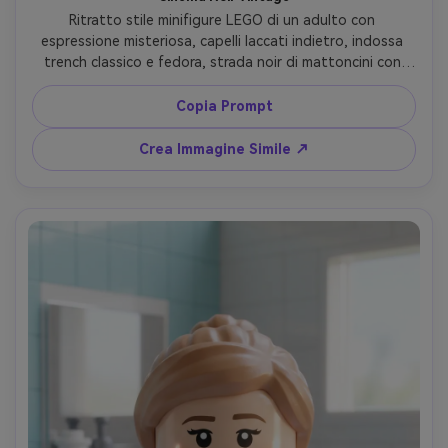
Ritratto stile minifigure LEGO di un adulto con 
espressione misteriosa, capelli laccati indietro, indossa 
trench classico e fedora, strada noir di mattoncini con 
lampione, illuminazione bianco-nera ad alto contrasto, 
ombre nette sul viso, luce laterale drammatica, 
Copia Prompt
inquadratura ravvicinata e centrata, ombreggiatura 
plastica dettagliata simile a grana, identità mantenuta, 
Crea Immagine Simile ↗
tono cinematografico, obiettivo 85mm, profondità di 
campo ridotta --ar 4:5