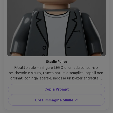
Studio Pulito
Ritratto stile minifigure LEGO di un adulto, sorriso 
amichevole e sicuro, trucco naturale semplice, capelli ben 
ordinati con riga laterale, indossa un blazer antracite e 
maglietta bianca, composizione centratata testa e 
spalle, pelle liscia di plastica, texture delicata dei 
Copia Prompt
mattoncini, bordi nitidi, luce morbida da studio con 
riempimento gentile, sfondo grigio neutro, dettagli 3D 
Crea Immagine Simile ↗
elevati, riflessi realistici di plastica, palette di colori pulita, 
identità mantenuta, messa a fuoco precisa, finitura 