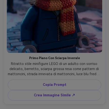
Primo Piano Con Sciarpa Inverale
Ritratto stile minifigure LEGO di un adulto con sorriso 
delicato, berretto, sciarpa grossa resa come pattern di 
mattoncini, strada innevata di mattoncini, luce blu fredda 
diurna con tocco rosa da tramonto, alito visibile come 
pezzi trasparenti, inquadratura ravvicinata su viso e 
Copia Prompt
sciarpa, riflessi plastici nitidi, identità mantenuta, 
atmosfera invernale accogliente, obiettivo 85mm, 
Crea Immagine Simile ↗
profondità di campo ridotta --ar 4:5