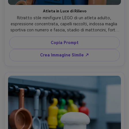
Atleta in Luce di Rilievo
Ritratto stile minifigure LEGO di un atleta adulto, 
espressione concentrata, capelli raccolti, indossa maglia 
sportiva con numero e fascia, stadio di mattoncini, forte 
luce spot e nebbiolina delicata, look drammatico ad alto 
contrasto, riflessi plastici scolpiti, taglio ravvicinato con 
Copia Prompt
spalle angolate, colori di squadra decisi, dettaglio 3D 
alto, identità mantenuta, obiettivo 85mm, profondità di 
Crea Immagine Simile ↗
campo ridotta --ar 4:5