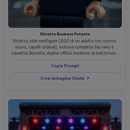
Ritratto Business Potente
Ritratto stile minifigure LEGO di un adulto con sorriso 
sicuro, capelli ordinati, indossa completo blu navy e 
cravatta discreta, skyline ufficio moderno di mattoncini, 
illuminazione aziendale pulita con riempimento morbido, 
postura dritta e spalle squadrate, riflessi plastici nitidi, 
Copia Prompt
bordi affilati, colori professionali sobri, identità 
mantenuta, finitura editoriale premium, obiettivo 85mm, 
Crea Immagine Simile ↗
profondità di campo ridotta --ar 4:5