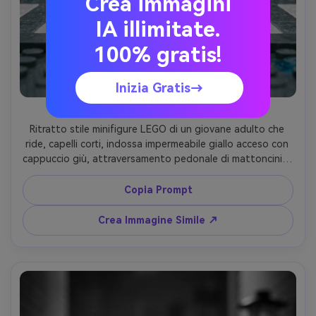
Crea immagini
IA illimitate.
100% gratis!
Inizia Gratis→
Scatto Candid in Impermeabile
Ritratto stile minifigure LEGO di un giovane adulto che 
ride, capelli corti, indossa impermeabile giallo acceso con 
cappuccio giù, attraversamento pedonale di mattoncini in 
giorno piovoso, luce soffusa e riflessi sulle pozzanghere, 
inquadratura tre quarti spontanea, colori vivaci, texture 
Copia Prompt
fine di plastica, piccola lucentezza d’acqua, identità 
mantenuta, obiettivo 85mm, profondità di campo ridotta 
Crea Immagine Simile ↗
--ar 4:5