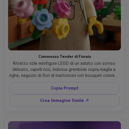
Commesso Tender di Fioraio
Ritratto stile minifigure LEGO di un adulto con sorriso 
delicato, capelli ricci, indossa grembiule sopra maglia a 
righe, negozio di fiori di mattoncini con bouquet colorati, 
luce da finestra, riflessi pastello, inquadratura ravvicinata 
con mani che tengono fiori, riflessi plastici realistici, 
Copia Prompt
ombre pulite, identità mantenuta, atmosfera accogliente 
e calda, obiettivo 85mm, profondità di campo ridotta --
Crea Immagine Simile ↗
ar 4:5