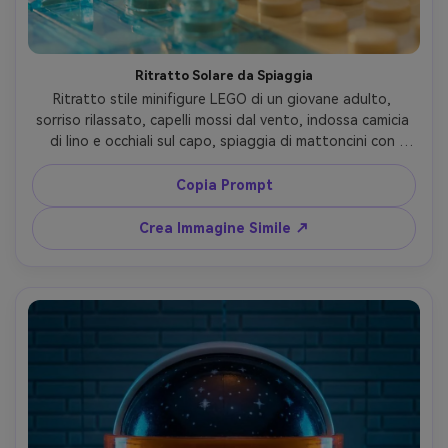
Ritratto Solare da Spiaggia
Ritratto stile minifigure LEGO di un giovane adulto, 
sorriso rilassato, capelli mossi dal vento, indossa camicia 
di lino e occhiali sul capo, spiaggia di mattoncini con 
piccoli onda, sole intenso con luce morbida di rimbalzo, 
toni sabbiosi caldi, inquadratura tre quarti, riflessi solari 
Copia Prompt
plastici lucidi, dettaglio 3D alto, identità mantenuta, 
obiettivo 85mm, profondità di campo ridotta --ar 4:5
Crea Immagine Simile ↗