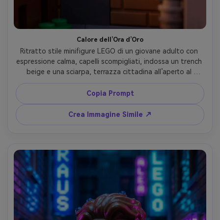
Calore dell’Ora d’Oro
Ritratto stile minifigure LEGO di un giovane adulto con 
espressione calma, capelli scompigliati, indossa un trench 
beige e una sciarpa, terrazza cittadina all’aperto al 
tramonto, bagliore caldo dell’ora d’oro, luce morbida sui 
capelli e sulle spalle, sfondo sfocato tipo bokeh in un 
Copia Prompt
mondo di mattoncini, colori vivaci ma naturali, texture 
dettagliata di plastica e piccole giunture, sfumature 3D 
Crea Immagine Simile ↗
gradevoli, identità mantenuta, calore cinematografico, 
obiettivo 85mm, profondità di campo ridotta --ar 4:5