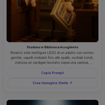
Studioso in Biblioteca Accogliente
Ritratto stile minifigure LEGO di un adulto con sorriso 
gentile, capelli ondulati fino alle spalle, occhiali tondi, 
indossa un cardigan lavorato sopra una camicia, 
biblioteca in legno caldo con scaffali fatti di mattoncini e 
libri piccoli, illuminazione da lampada tungsteno morbida, 
Copia Prompt
color grading ambrato accogliente, inquadratura 
ravvicinata con mani che tengono un piccolo libro, texture 
Crea Immagine Simile ↗
plastica dettagliata, ombre naturali, identità mantenuta, 
obiettivo 85mm, profondità di campo ridotta --ar 4:5