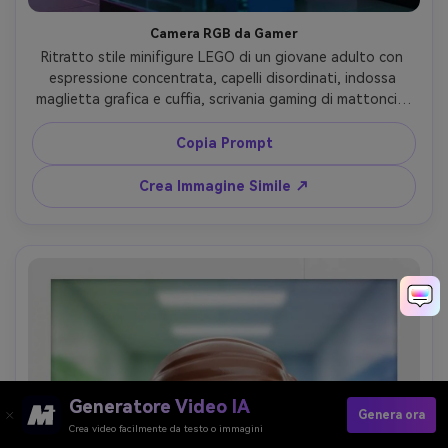
Camera RGB da Gamer
Ritratto stile minifigure LEGO di un giovane adulto con 
espressione concentrata, capelli disordinati, indossa 
maglietta grafica e cuffia, scrivania gaming di mattoncini 
con pannelli luminosi, luci RGB viola e teal, plasticità 
lucente, angolazione leggermente dal basso, dettaglio 
Copia Prompt
3D alto, identità mantenuta, atmosfera tech energica, 
obiettivo 85mm, profondità di campo ridotta --ar 4:5
Crea Immagine Simile ↗
Generatore Video IA
Genera ora
Crea video facilmente da testo o immagini