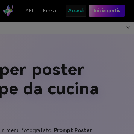
API
Prezzi
Accedi
Inizia gratis
 per poster
mpe da cucina
e un menu fotografato.
Prompt Poster