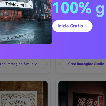
100% g
Inizia Gratis→
Collage Brunch Café
Poster Agrumi all'Ora D
erno di un accogliente café per 
Luce retro dorata illumina un 
nch, un poster alimentare 
alimentare minimalista in una c
ale sul muro di noce mostra un 
di rovere sottile, con illustrazi
e fotografico con croissant, 
acquerello di arance e fette
 art e toast con marmellata, 
limone, tipografia minimalista 
Copia Prompt
Copia Prompt
teri moderni serif e piccole 
per il titolo e una piccola line
alie, palette pastello tenue, 
riflessi caldi, brillantezza oro s
rea Immagine Simile ↗
Crea Immagine Simile
exture opaca della carta, 
fotografato in una cucina illu
rafato con Nikon Z7, 35mm, 
dal sole, Canon R5, 85mm f/1
tiva leggera, bokeh delicato, 
composizione centrale, texture
editoriale, riflessi realistici e 
carta fotorealistica e bordi
naturali, dettaglio di stampa 
stampa puliti --ar 4:5
nitido --ar 4:5