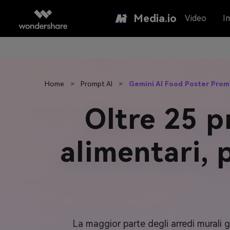
Media.io
Video
I
Home
>
Prompt AI
>
Gemini AI Food Poster Prom
Oltre 25 p
alimentari, 
La maggior parte degli arredi murali 