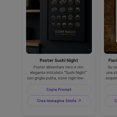
Poster Sushi Night
Fior
Poster alimentare nero e oro 
Su un
elegante intitolato "Sushi Night" 
una st
con griglia pulita, icone nigiri line-art 
acquere
sottili, monogramma oro nell’angolo, 
lis
tipografia essenziale degli 
illus
Copia Prompt
ingredienti, fotografato come 
antichi
stampa incorniciata su parete cucina 
frast
Crea Immagine Simile ↗
C
scura, luce stroboscopica in studio 
morbi
con softbox, Sony A7R IV, 85mm, 
vista d
composizione frontale, realismo 
cart