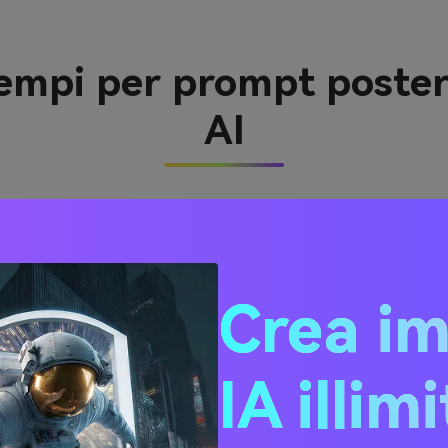
sempi per prompt poste
AI
Crea i
IA illim