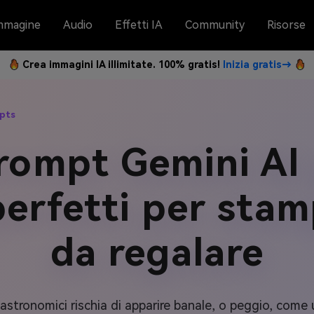
mmagine
Audio
Effetti IA
Community
Risorse
Crea immagini IA illimitate. 100% gratis!
Inizia gratis→
pts
rompt Gemini AI
perfetti per sta
da regalare
gastronomici rischia di apparire banale, o peggio, com