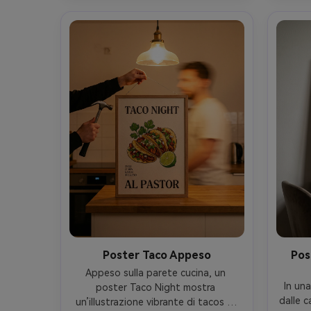
editoriale di alto livello e precisione 
c
nella stampa, luce cinematografica 
soffusa --ar 4:5
Poster Taco Appeso
Pos
Appeso sulla parete cucina, un 
In una
poster Taco Night mostra 
dalle c
un’illustrazione vibrante di tacos al 