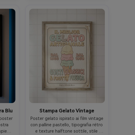
mpa 
riflessi naturali, dettaglio stampabile 
nitido --ar 4:5
ra Blu
Stampa Gelato Vintage
poster 
Poster gelato ispirato ai film vintage 
stra 
con palline pastello, tipografia rétro 
piedini 
e texture halftone sottile, stile 