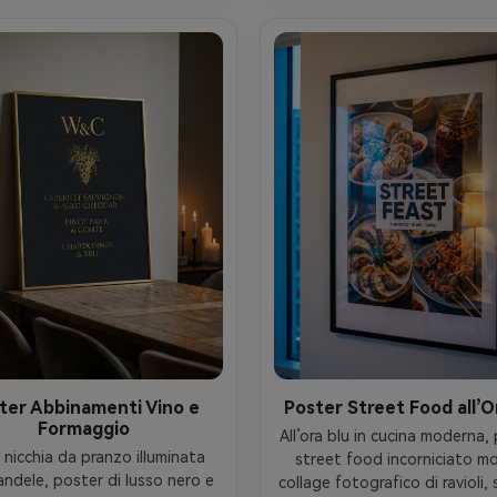
drammatico, texture di sta
romatica delicata --ar 4:5
realistica --ar 4:5
ter Abbinamenti Vino e
Poster Street Food all’O
Formaggio
All’ora blu in cucina moderna, 
 nicchia da pranzo illuminata 
street food incorniciato mo
andele, poster di lusso nero e 
collage fotografico di ravioli, s