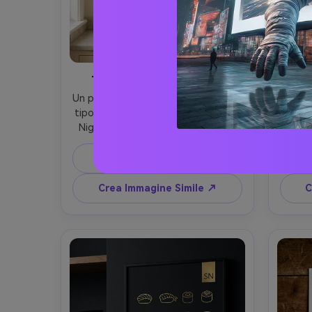
Tipografia Pasta Italiana
Un poster da cucina incorniciato con 
All’int
tipografia a mano che recita "Pasta 
bru
Night", illustrazione dettagliata a 
vertic
inchiostro di tagliatelle, basilico e 
collag
parmigiano, sfondo crema caldo, 
latte
Copia Prompt
grana di carta sottile, sottotitolo 
carat
con moderno serif e breve ricetta, 
didasc
Crea Immagine Simile ↗
C
fotografato come mockup realistico 
t
su un bancone di marmo, luce 
fotog
soffusa dalla finestra, Sony A7IV, 
prospet
50mm, composizione frontale, bordi 
stile 
netti, ombre naturali, aspetto 
ombre 
stampabile ad alta risoluzione --ar 
4:5