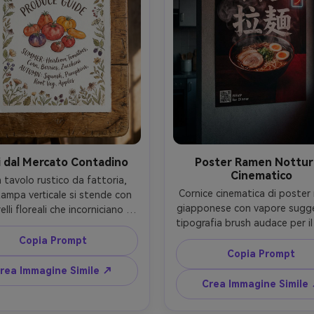
i dal Mercato Contadino
Poster Ramen Nottu
Cinematico
 tavolo rustico da fattoria, 
Cornice cinematica di poster 
ampa verticale si stende con 
giapponese con vapore sugges
lli floreali che incorniciano la 
tipografia brush audace per il 
ta di prodotti stagionali e 
piccoli elementi QR RSVP in 
trazione centrale di pomodori 
Copia Prompt
come invito a cena, rosso e 
, titoli stile calligrafia, bordi 
Copia Prompt
intensi, grana sottile, fotogr
agliati sottili, luce naturale 
rea Immagine Simile ↗
come mockup su parete cucina
da, Canon 5D Mark IV, 50mm, 
Crea Immagine Simile
luce di bordo e bagliore ne
all’alto, fibre realistiche della 
Panasonic S5II, 35mm, contr
a, testo nitido, gradazione 