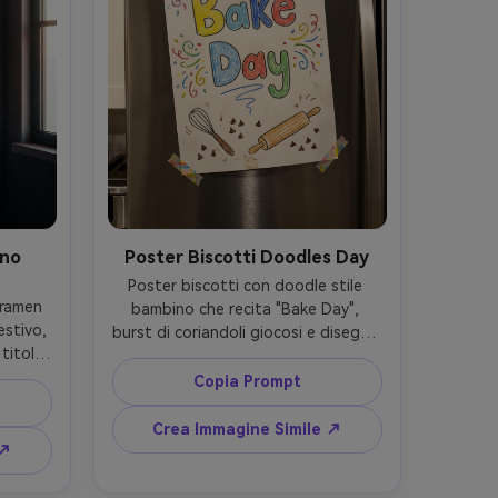
rno
Poster Biscotti Doodles Day
Poster biscotti con doodle stile 
ramen 
bambino che recita "Bake Day", 
tivo, 
burst di coriandoli giocosi e disegno 
titolo, 
a mano di frusta, matterello e gocce 
basso 
di cioccolato, palette vivace ma 
Copia Prompt
nero 
equilibrata, carta opaca, 
afato 
fotografato applicato con nastro 
Crea Immagine Simile ↗
 buia, 
sulla porta del frigo, luce soffusa 
 ↗
on, 
cucina, iPhone 15 Pro, 26mm 
asto 
equivalente, composizione casuale, 