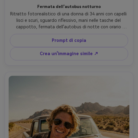
Fermata dell'autobus notturno
Ritratto fotorealistico di una donna di 34 anni con capelli 
lisci e scuri, sguardo riflessivo, mani nelle tasche del 
cappotto, fermata dell'autobus di notte con orario 
luminoso e marciapiede bagnato, lampioni di vapore di 
sodio mescolati con fuoriuscita di LED fresco, Nikon Z9, 
Prompt di copia
obiettivo fisheye da 8 mm f/4, composizione fuori centro 
con forte curva nella cornice del riparo, tono 
Crea un'immagine simile ↗
cinematografico, texture naturale della pelle, messa a 
fuoco nitida- -ar 4:5