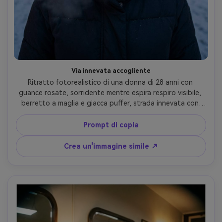
Via innevata accogliente
Ritratto fotorealistico di una donna di 28 anni con 
guance rosate, sorridente mentre espira respiro visibile, 
berretto a maglia e giacca puffer, strada innevata con 
fiocchi che cadono e luci natalizie, luce ambiente fresca 
con bokeh caldo, Sony A7IV, 8mm fisheye obiettivo f/4, 
Prompt di copia
inquadratura ravvicinata con delicata distorsione sui 
bordi, umore accogliente, struttura realistica della pelle, 
Crea un'immagine simile ↗
occhi acuti, alta risoluzione- -ar 4:5