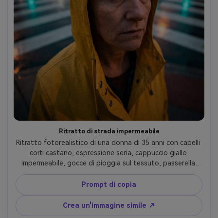
Ritratto di strada impermeabile
Ritratto fotorealistico di una donna di 35 anni con capelli 
corti castano, espressione seria, cappuccio giallo 
impermeabile, gocce di pioggia sul tessuto, passerella 
bagnata nel centro della città con fari sfocati, luce 
crepuscolare humorous con lampioni luminosi, Panasonic 
Prompt di copia
S5II, 9mm fisheye f/4, composizione leggermente 
inclinata, linee di sfondo che si piegano verso gli angoli, 
Crea un'immagine simile ↗
grado cinematografico verde-arancione, messa a fuoco 