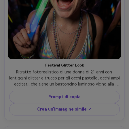
Festival Glitter Look
Ritratto fotorealistico di una donna di 21 anni con 
lentiggini glitter e trucco per gli occhi pastello, occhi ampi 
eccitati, che tiene un bastoncino luminoso vicino alla 
guancia, top olografico e collane a strati, luci della folla 
del festival musicale notturno, LED a colori misti con 
Prompt di copia
foschia morbida, Sony A1, obiettivo fisheye da 8 mm f/4, 
primo piano stretto con sfondo curvo drammatico bokeh, 
Crea un'immagine simile ↗
vivace grado di contrasto elevato, struttura realistica 
della pelle, messa a fuoco nitida-AR 4:5