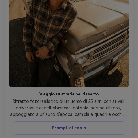
Viaggio su strada nel deserto
Ritratto fotorealistico di un uomo di 25 anni con stivali 
polverosi e capelli sbiancati dal sole, sorriso allegro, 
appoggiato a un'auto d'epoca, camicia a quadri e occhiali 
da sole da aviatore, autostrada del deserto con 
montagne, sole duro ammorbidito dal riempimento del 
Prompt di copia
riflettore, Canon R5, obiettivo occhio di pesce da 10 mm 