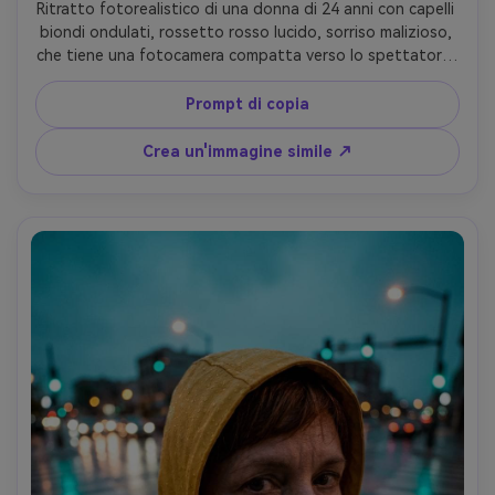
Ritratto fotorealistico di una donna di 24 anni con capelli 
biondi ondulati, rossetto rosso lucido, sorriso malizioso, 
che tiene una fotocamera compatta verso lo spettatore, 
giacca di denim vintage con spille, scena dello specchio 
della camera da letto con poster e luci da fata, flash pop 
Prompt di copia
sulla fotocamera con deep falloff, Sony A7C II, obiettivo 
fisheye 8mm f/5, composizione stretta faccia in avanti 
Crea un'immagine simile ↗
con vicinanza esagerata, bordi curvi della stanza, estetica 
croccante del flash, struttura realistica della pelle, alta 
risoluzione-AR 4:5