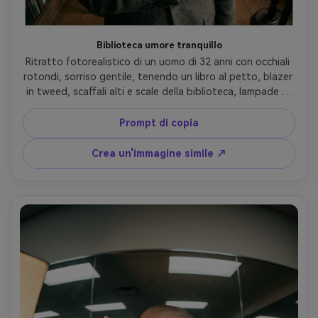
Biblioteca umore tranquillo
Ritratto fotorealistico di un uomo di 32 anni con occhiali 
rotondi, sorriso gentile, tenendo un libro al petto, blazer 
in tweed, scaffali alti e scale della biblioteca, lampade al 
tungsteno calde, luce chiave morbida da lato, Leica SL2-
S, lente fisheye da 12 mm f/4, composizione centrata con 
Prompt di copia
scaffali piegati verso l'esterno, umore accademico calmo, 
dettagli della pelle fine, occhi nitidi, grana sottile del film- 
Crea un'immagine simile ↗
-ar 4:5