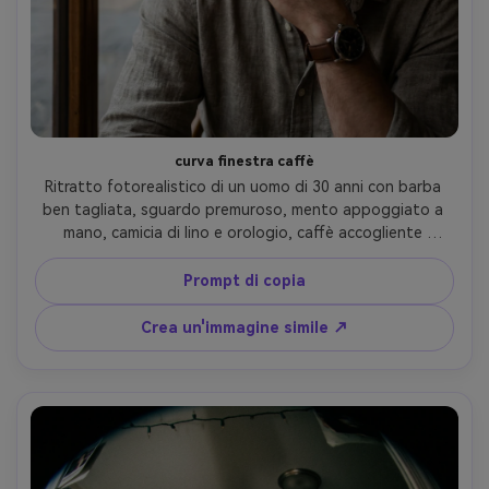
curva finestra caffè
Ritratto fotorealistico di un uomo di 30 anni con barba 
ben tagliata, sguardo premuroso, mento appoggiato a 
mano, camicia di lino e orologio, caffè accogliente 
accanto a una grande finestra, bokeh di strada della città 
all'esterno, morbida luce diurna nuvolosa più calde luci 
Prompt di copia
pratiche, Fujifilm GFX100S, obiettivo occhio di pesce da 
12 mm f/4, cornice ravvicinata con cornice della finestra 
Crea un'immagine simile ↗
curva ai bordi, umore intimo, ombre naturali, dettagli 
elevati, occhi acuti- -ar 4:5