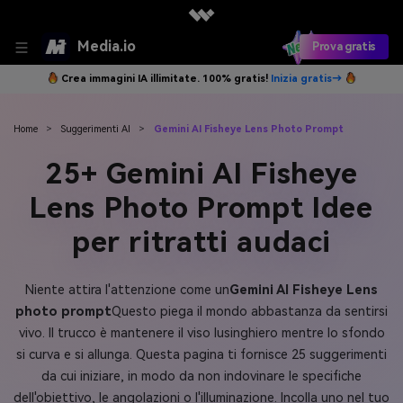
Media.io
Prova gratis
Crea immagini IA illimitate. 100% gratis!
Inizia gratis→
Home
>
Suggerimenti AI
>
Gemini AI Fisheye Lens Photo Prompt
25+ Gemini AI Fisheye
Lens Photo Prompt Idee
per ritratti audaci
Niente attira l'attenzione come un
Gemini AI Fisheye Lens
photo prompt
Questo piega il mondo abbastanza da sentirsi
vivo. Il trucco è mantenere il viso lusinghiero mentre lo sfondo
si curva e si allunga. Questa pagina ti fornisce 25 suggerimenti
da cui iniziare, in modo da non indovinare le specifiche
dell'obiettivo, le angolazioni o l'illuminazione. Incolla uno nel tuo