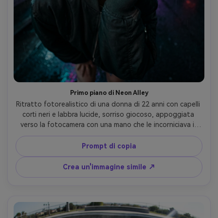
Primo piano di Neon Alley
Ritratto fotorealistico di una donna di 22 anni con capelli 
corti neri e labbra lucide, sorriso giocoso, appoggiata 
verso la fotocamera con una mano che le incorniciava il 
viso, giacca bomber oversize e orecchini a cerchio 
d'argento, vicolo al neon piovoso di notte con riflessi, 
Prompt di copia
segnaletica ciano e magenta, luce drammatica sul bordo e 
riempimento morbido, Sony A7IV, obiettivo fisheye da 8 
Crea un'immagine simile ↗
mm f/4, prospettiva estremamente ravvicinata con occhi 
centrati e linee di sfondo curve, grado di colore 
cinematografico vivace, texture e pori naturali della pelle, 
messa a fuoco nitida sugli occhi, grana sottile del film-AR 
4:5