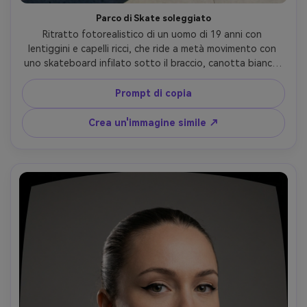
Parco di Skate soleggiato
Ritratto fotorealistico di un uomo di 19 anni con 
lentiggini e capelli ricci, che ride a metà movimento con 
uno skateboard infilato sotto il braccio, canotta bianca, 
collana a catena, skate park in cemento illuminato dal 
sole con rampe curve, sole duro di mezzogiorno con 
Prompt di copia
ombre nitide e leggero abbagliamento dell'obiettivo, 
Canon R5, obiettivo fisheye da 10 mm f/5.6, cornice 
Crea un'immagine simile ↗
ravvicinata a basso angolo dal petto verso l'alto, sfondo 
piegato attorno al soggetto, umore energico e sincero, 
realismo editoriale, alta risoluzione, dettagli facciali 
nitidi- -ar 4:5