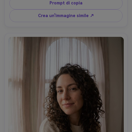
overhead fluorescente più riempimento softbox mirato, 
Prompt di copia
Canon R3, obiettivo fisheye 8mm f/5.6, prospettiva 
ravvicinata che curva la stanza mantenendo le 
Crea un'immagine simile ↗
proporzioni naturali del viso, contrasto grinzoso, 
struttura della pelle nitida, alta risoluzione, morbida 
illuminazione cinematografica-AR 4:5