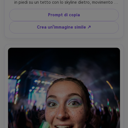
in piedi su un tetto con lo skyline dietro, movimento 
ventoso dei capelli, sole del tardo pomeriggio con bordo 
forte e riempimento delicato, Nikon Z6III, 8mm fisheye 
Prompt di copia
obiettivo f/5.6, cornice eroica a basso angolo, grattacieli 
curvi ai bordi, umore editoriale audace, dettagli nitidi, 
Crea un'immagine simile ↗
colore naturale e ombre- -ar 4:5