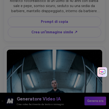
Ritratto fotorealistico di un uomo di 40 anni con barba 
sale e pepe, sorriso sicuro, seduto su una sedia da 
barbiere, mantello drappeggiato, interno da barbiere 
vintage con specchi e strumenti, luce chiave calda e 
bordo sottile da practicals, Fujifilm X-H2S, obiettivo 
Prompt di copia
fisheye da 9 mm f/4, cornice stretta in vita con bordi 
specchio curvi, sensazione documentaria guidata dal 
Crea un'immagine simile ↗
personaggio, texture naturale della pelle, messa a fuoco 
nitida-AR 4:5
Generatore Video IA
Genera ora
Crea video facilmente da testo o immagini