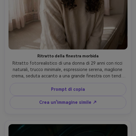
Ritratto della finestra morbida
Ritratto fotorealistico di una donna di 29 anni con ricci 
naturali, trucco minimale, espressione serena, maglione 
crema, seduta accanto a una grande finestra con tende 
trasparenti, morbida luce mattutina che avvolge il viso, 
dolce caduta dell'ombra, Sony A7R V, 10mm fisheye lente 
Prompt di copia
f/4, cornice stretta dalle spalle verso l'alto con sottile 
distorsione dei bordi, grado di colore pastello arioso, pori 
Crea un'immagine simile ↗
realistici della pelle, occhi acuti-AR 4:5