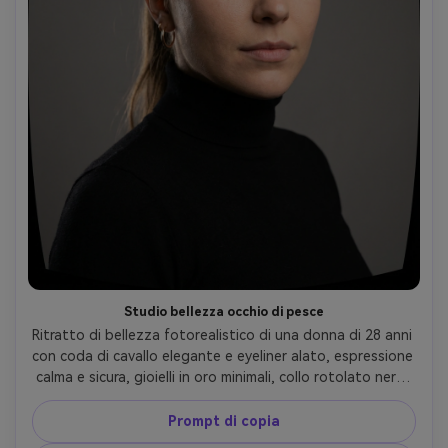
Studio bellezza occhio di pesce
Ritratto di bellezza fotorealistico di una donna di 28 anni 
con coda di cavallo elegante e eyeliner alato, espressione 
calma e sicura, gioielli in oro minimali, collo rotolato nero, 
sfondo studio grigio senza cuciture, due stroboscopi con 
tasto morbido e bordo sottile, Nikon Z8, 8mm fisheye 
Prompt di copia
lens f/8, composizione simmetrica centrata con delicata 