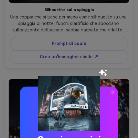
Silhouette sulla spiaggia
Una coppia che si tiene per mano come silhouette su una 
spiaggia di notte, fuochi d'artificio che sbocciano 
sull'orizzonte dell'oceano, sabbia bagnata che riflette i 
colori, onde dolci, bordo di luce di luna sui loro contorni, 
scattato su Canon 5D Mark IV, 35mm f/2, composizione 
Prompt di copia
ampia con regola dei terzi, bagliore a lunga esposizione 
senza highlights sovraffolgiti, texture d'acqua 
Crea un'immagine simile ↗
fotorealistica, umore romantico sognante- -ar 4:5