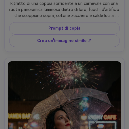
Ritratto di una coppia sorridente a un carnevale con una 
ruota panoramica luminosa dietro di loro, fuochi d'artificio 
che scoppiano sopra, cotone zucchero e calde luci a 
stringa, scattato su Fujifilm GFX 100S, 80mm f/1.7, cornice 
a metà corpo, bokeh cremoso, caldo colore nostalgico, 
Prompt di copia
dettaglio fotorealistico della pelle e dei capelli, momento 
gioioso e sincero- -ar 4:5
Crea un'immagine simile ↗