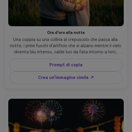
Ora d'oro alla notte
Una coppia su una collina al crepuscolo che passa alla 
notte, i primi fuochi d'artificio che si alzano mentre il cielo 
diventa blu intenso, calde luci da fata intorno a loro, 
maglioni accoglienti, scattato su Canon EOS R6, 85mm 
f/1.8, scatto medio con sfocatura di sfondo morbida, toni 
Prompt di copia
naturali della pelle, delicata classificazione dei colori da 
caldo a fresco, umore romantico cinematografico- -ar 4:5
Crea un'immagine simile ↗