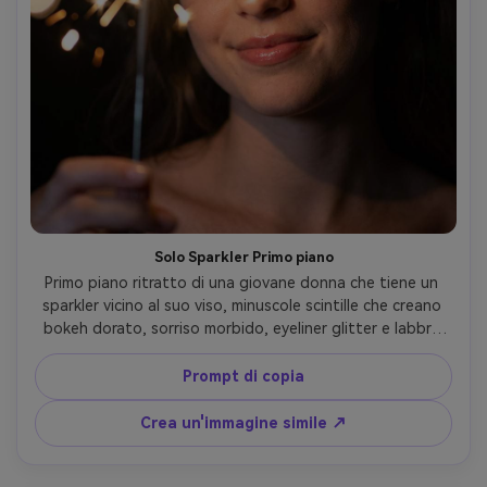
Solo Sparkler Primo piano
Primo piano ritratto di una giovane donna che tiene un 
sparkler vicino al suo viso, minuscole scintille che creano 
bokeh dorato, sorriso morbido, eyeliner glitter e labbra 
lucide, sfondo notturno scuro con fiori di fuochi d'artificio 
deboli, scattato su Canon EOS R5, 50mm f/1.2, occhi 
Prompt di copia
taglienti, bokeh cremoso, highlights caldi con ombre 
naturali, pori fotorealistici e dettagli di capelli fini, umore 
Crea un'immagine simile ↗
celebrativo moderno- -ar 4:5