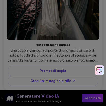
Notte di Yacht di lusso
Una coppia glamour sul ponte di uno yacht di lusso di 
notte, fuochi d'artificio che riflettono sull'acqua, skyline 
della città lontano, donna in abito di raso bianco, uomo in 
abito su misura, luce chiave morbida e luce sottile del 
cerchio, scattato su Sony A7S III, 85mm f/1.4, cornice a 
Prompt di copia
mezzo corpo, classificazione cinematografica dei colori, 
dettaglio fotorealistico- -ar 4:5
Crea un'immagine simile ↗
Generatore Video IA
Genera ora
Crea video facilmente da testo o immagini