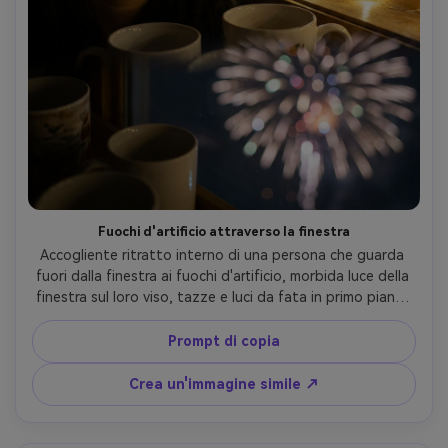
Fuochi d'artificio attraverso la finestra
Accogliente ritratto interno di una persona che guarda 
fuori dalla finestra ai fuochi d'artificio, morbida luce della 
finestra sul loro viso, tazze e luci da fata in primo piano, 
fuochi d'artificio bokeh all'esterno, scattato su Nikon Z6 
II, 50mm f/1.8, intimo primo piano, profondità di campo 
Prompt di copia
bassa, riflessi realistici del vetro, struttura della pelle 
fotorealistica, calmo umore nostalgico- -ar 4:5
Crea un'immagine simile ↗