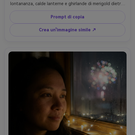
lontananza, calde lanterne e ghirlande di merigold dietro 
di lei, morbida luce dorata su gioielli, scattato su Sony 
A7R IV, 85mm f/1.8, ritratto a mezzo corpo, ricco caldo 
Prompt di copia
colore graduazione, dettaglio ricamo in tessuto 
fotorealistico, espressione festosa e gioiosa- -ar 4:5
Crea un'immagine simile ↗