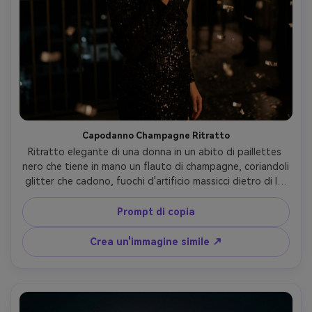
Capodanno Champagne Ritratto
Ritratto elegante di una donna in un abito di paillettes 
nero che tiene in mano un flauto di champagne, coriandoli 
glitter che cadono, fuochi d'artificio massicci dietro di lei 
attraverso una finestra del balcone, luce morbida sul viso, 
scattato su Sony A1, 85mm f/1.4, cornice verticale a metà 
Prompt di copia
corpo, illuminazione editoriale di lusso, riflessi realistici su 
paillettes, pelle fotorealistica con sottile evidenza, 
Crea un'immagine simile ↗
atmosfera di festa di fascia alta- -ar 4:5