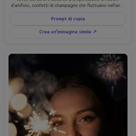
d'artificio, confetti di champagne che fluttuano nell'aria, 
skyline della città dietro di loro, fuochi d'artificio colorati 
esplosi riflessi nei vicini edifici di vetro, calda luce del 
Prompt di copia
bordo sui capelli e sulle spalle, girato su Sony A7IV, 85mm 
f/1.4, profondità di campo bassa, cornice a mezzo corpo, 
Crea un'immagine simile ↗
cinematografico verde azzurro e magenta grado di 
colore, struttura della pelle fotorealistica, contrasto 
notturno nitido, vibe romantica editoriale- -ar 4:5