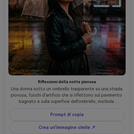
Riflessioni della notte piovosa
Una donna sotto un ombrello trasparente su una strada 
piovosa, fuochi d'artificio che si riflettono sul pavimento 
bagnato e sulla superficie dell'ombrello, morbida 
segnaletica al neon sullo sfondo, indossa un elegante 
cappotto nero e rossetto rosso, scattato su Sony A7IV, 
Prompt di copia
50mm f/1.4, inquadratura ravvicinata, illuminazione 
drammatica, gocce di pioggia realistiche e riflessi, ritratto 
Crea un'immagine simile ↗
di strada editoriale fotorealistico- -ar 4:5