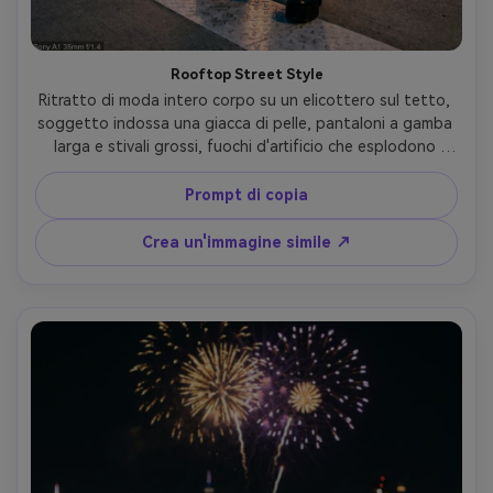
Rooftop Street Style
Ritratto di moda intero corpo su un elicottero sul tetto, 
soggetto indossa una giacca di pelle, pantaloni a gamba 
larga e stivali grossi, fuochi d'artificio che esplodono 
dietro uno skyline moderno, scattato su Sony A1, 35mm 
f/1.4, cornice intero corpo a basso angolo, dettagli nitidi, 
Prompt di copia
illuminazione ad alto contrasto con luce del bordo, 
atmosfera editoriale street-style, texture 
Crea un'immagine simile ↗
fotorealistiche- -ar 4:5