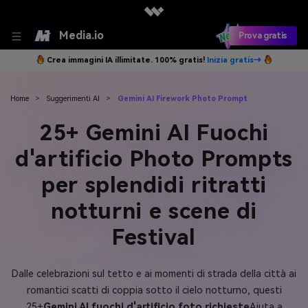
Media.io
Prova gratis
Crea immagini IA illimitate. 100% gratis!
Inizia gratis→
Home
>
Suggerimenti AI
>
Gemini AI Firework Photo Prompt
25+ Gemini AI Fuochi
d'artificio Photo Prompts
per splendidi ritratti
notturni e scene di
Festival
Dalle celebrazioni sul tetto e ai momenti di strada della città ai
romantici scatti di coppia sotto il cielo notturno, questi
25+
Gemini AI fuochi d'artificio foto richieste
Aiuta a