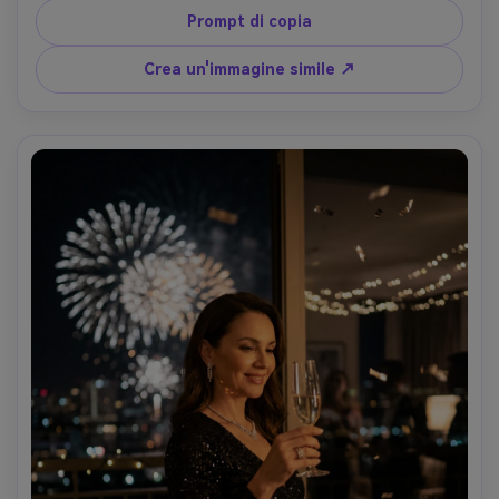
rossi, bianchi e blu nel cielo, morbida luce ambientale sui 
Prompt di copia
volti, scattato su Fujifilm X-T5, 56mm f/1.2, fotografia di 
lifestyle sincera, sorrisi naturali, toni della pelle 
Crea un'immagine simile ↗
fotorealistici, grano delicato del film, calda notte estiva