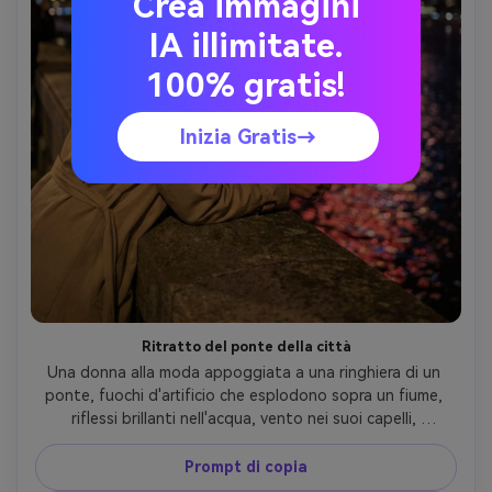
Crea immagini
IA illimitate.
100% gratis!
Inizia Gratis→
Ritratto del ponte della città
Una donna alla moda appoggiata a una ringhiera di un 
ponte, fuochi d'artificio che esplodono sopra un fiume, 
riflessi brillanti nell'acqua, vento nei suoi capelli, 
indossando un trench beige e orecchini a cerchio d'oro, 
girato su Sony A7R V, 70-200mm a 135mm f/2.8, sfondo 
Prompt di copia
compresso, soggetto nitido, grado di colore notturno 