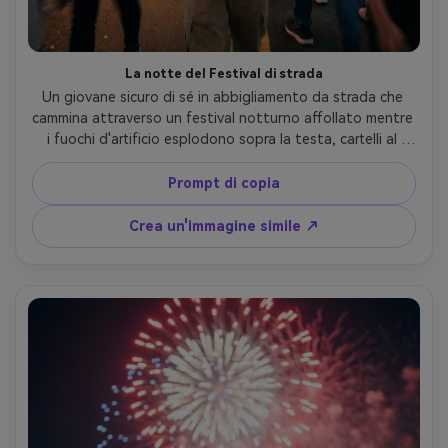
La notte del Festival di strada
Un giovane sicuro di sé in abbigliamento da strada che 
cammina attraverso un festival notturno affollato mentre 
i fuochi d'artificio esplodono sopra la testa, cartelli al 
neon e bancarelle di cibo luminosi, movimento sfocato 
nella folla ma soggetto nitido, scattato su Nikon Z8, 
Prompt di copia
35mm f/1.8, cornice intera ad angolo basso, composizione 
dinamica, illuminazione mista realistica dal neon e fuochi 
Crea un'immagine simile ↗
d'artificio, texture dettagliata del tessuto, stile 
documentario cinematografico- -ar 4:5