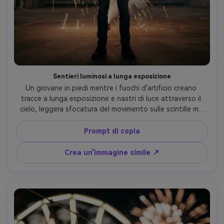
Sentieri luminosi a lunga esposizione
Un giovane in piedi mentre i fuochi d'artificio creano 
tracce a lunga esposizione e nastri di luce attraverso il 
cielo, leggera sfocatura del movimento sulle scintille ma 
tratti facciali nitidi, scattato su Nikon Z9, 24mm f/1.8, 
inquadratura intera a basso angolo, prospettiva 
Prompt di copia
drammatica, toni notturni ad alto contrasto, dettagli 
fotorealistici, atmosfera moderna della fotografia 
Crea un'immagine simile ↗
sperimentale- -ar 4:5