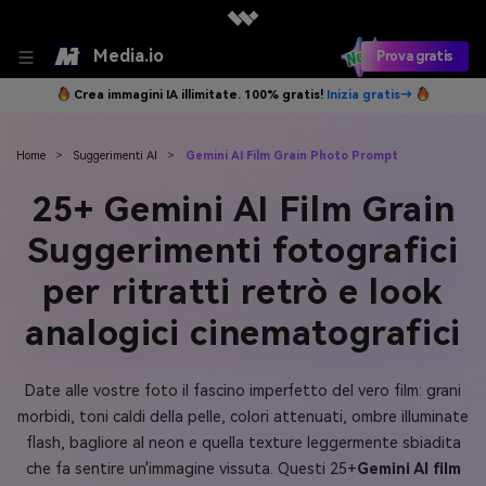
Media.io
Prova gratis
Crea immagini IA illimitate. 100% gratis!
Inizia gratis→
Home
>
Suggerimenti AI
>
Gemini AI Film Grain Photo Prompt
25+ Gemini AI Film Grain
Suggerimenti fotografici
per ritratti retrò e look
analogici cinematografici
Date alle vostre foto il fascino imperfetto del vero film: grani
morbidi, toni caldi della pelle, colori attenuati, ombre illuminate
flash, bagliore al neon e quella texture leggermente sbiadita
che fa sentire un'immagine vissuta. Questi 25+
Gemini AI film