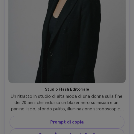
Studio Flash Editoriale
Un ritratto in studio di alta moda di una donna sulla fine 
dei 20 anni che indossa un blazer nero su misura e un 
panino liscio, sfondo pulito, illuminazione stroboscopica 
con softbox, riflettori nitidi, poi classificato per sembrare 
un film scansionato con granulosi fini, neri leggermente 
Prompt di copia
sollevati, sottili macchie di polvere, girato su Sony A7R V, 