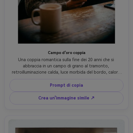
Campo d'oro coppia
Una coppia romantica sulla fine dei 20 anni che si 
abbraccia in un campo di grano al tramonto, 
retroilluminazione calda, luce morbida del bordo, calore 
pastello in stile Kodak Portra, grana fine, vignetta 
delicata, classificazione dei colori come una pellicola, 
Prompt di copia
scattata su Canon EOS 1V, 85mm f/1.8, cornice a mezzo 
corpo, profondità di campo bassa, emozione tenera e 
Crea un'immagine simile ↗
sincera, fotorealistica e cinematografica-AR 4:5