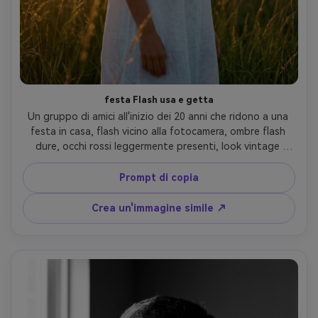
festa Flash usa e getta
Un gruppo di amici all'inizio dei 20 anni che ridono a una 
festa in casa, flash vicino alla fotocamera, ombre flash 
dure, occhi rossi leggermente presenti, look vintage 
monouso fotocamera, illuminazione interna gialla calda, 
grano pesante, leggera sfocatura e messa a fuoco 
Prompt di copia
imperfetta, nostalgica atmosfera candida degli anni 2000, 
scattata come su Fujifilm QuickSnap, cornice stretta, 
Crea un'immagine simile ↗
umore energico e caotico, obiettivo da 85 mm, 
profondità di campo bassa-AR 4:5