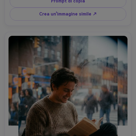
35 mm, leggeri graffi, contrasto humorous, scattato su 
Prompt di copia
Nikon F3, obiettivo da 35 mm, inquadratura documentaria, 
autentica atmosfera rock tour, trama ultra-realistica-AR 
Crea un'immagine simile ↗
4:5