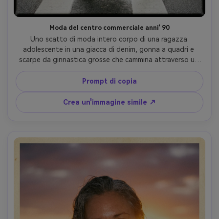
Moda del centro commerciale anni' 90
Uno scatto di moda intero corpo di una ragazza 
adolescente in una giacca di denim, gonna a quadri e 
scarpe da ginnastica grosse che cammina attraverso un 
centro commerciale in stile anni' 90, illuminazione 
fluorescente, atmosfera paparazzi sincera, grano di 
Prompt di copia
pellicola medio-pesante, leggera sfumatura verde, sottile 
sfocatura del movimento, girato su un punto-e-sparare di 
Crea un'immagine simile ↗
35 mm, cornice centrata, energia nostalgica della 
gioventù, scansione e texture del film fotorealistico-AR 
4:5