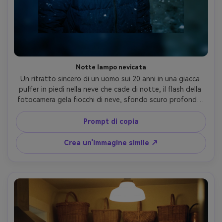
Notte lampo nevicata
Un ritratto sincero di un uomo sui 20 anni in una giacca 
puffer in piedi nella neve che cade di notte, il flash della 
fotocamera gela fiocchi di neve, sfondo scuro profondo, 
grano pesante, leggera sfocatura ai bordi, vibrazione 
della fotocamera usa e getta, toni blu freddi, cornice 
Prompt di copia
stretta a metà corpo, umore invernale giocoso, pelle 
fotorealistica e trama del tessuto, obiettivo da 85 mm, 
Crea un'immagine simile ↗
profondità di campo bassa-AR 4:5