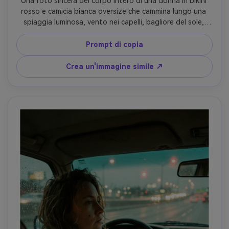
Una foto sincera del corpo intero di una donna in bikini 
rosso e camicia bianca oversize che cammina lungo una 
spiaggia luminosa, vento nei capelli, bagliore del sole, 
colori Fujifilm Superia 400 con ombre leggermente 
verdastre, grano medio 35 mm, contrasto morbido, riflessi 
Prompt di copia
naturali della pelle, scattato su Nikon FM2, obiettivo 50 
mm, livello dell'orizzonte, umore estivo spensierato, 
Crea un'immagine simile ↗
texture fotorealistica della scansione del film- -ar 4:5