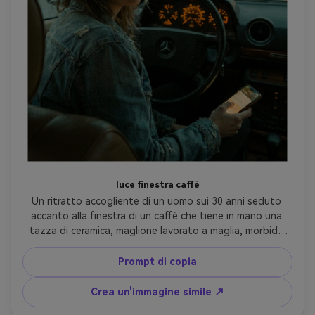
luce finestra caffè
Un ritratto accogliente di un uomo sui 30 anni seduto 
accanto alla finestra di un caffè che tiene in mano una 
tazza di ceramica, maglione lavorato a maglia, morbida 
luce della finestra sul viso, toni attenuati, grano di 
pellicola fine, sottili macchie di polvere, vignetta delicata, 
Prompt di copia
scattato su Contax T2, obiettivo da 38 mm, profondità 
di campo bassa con bokeh cremoso, espressione rilassata 
Crea un'immagine simile ↗
intima, texture realistica della pelle e del tessuto, vibe 