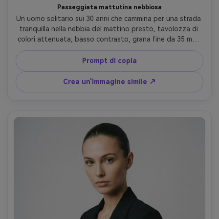
Passeggiata mattutina nebbiosa
Un uomo solitario sui 30 anni che cammina per una strada 
tranquilla nella nebbia del mattino presto, tavolozza di 
colori attenuata, basso contrasto, grana fine da 35 mm, 
vignettatura sottile, highlights morbidi, scattato su Leica 
M6, obiettivo da 50 mm, composizione verticale con linee 
Prompt di copia
principali, umore introspettivo calmo, atmosfera realistica 
e profondità-AR 4:5
Crea un'immagine simile ↗