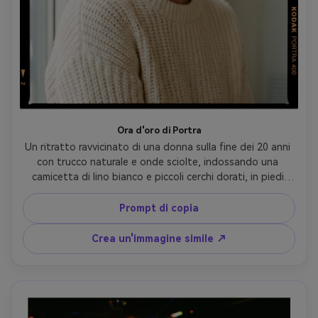
Ora d'oro di Portra
Un ritratto ravvicinato di una donna sulla fine dei 20 anni 
con trucco naturale e onde sciolte, indossando una 
camicetta di lino bianco e piccoli cerchi dorati, in piedi 
nell'erba alta all'ora d'oro, calda tavolozza di colori Kodak 
Portra 400, delicato roll-off di evidenza, grano fine di 
Prompt di copia
pellicola da 35 mm, vignetta sottile, contrasto morbido, 
struttura realistica della pelle con pori, scattato su 
Crea un'immagine simile ↗
Canon AE-1, obiettivo da 85 mm a f/2, profondità di 
campo bassa, fotografia di lifestyle editoriale, messa a 
fuoco nitida sugli occhi-AR 4:5