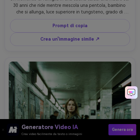
30 anni che ride mentre mescola una pentola, bambino 
che si allunga, luce superiore in tungsteno, grado di 
colore del film accogliente, grana media di 35 mm, messa a 
fuoco morbida con bagliore delicato, leggera vignetta, 
Prompt di copia
scattato su 35mm SLR, 35mm obiettivo, documentario 
sincero inquadratura, nostalgico accogliente umore- -ar 
Crea un'immagine simile ↗
4:5
Generatore Video IA
Genera ora
Crea video facilmente da testo o immagini