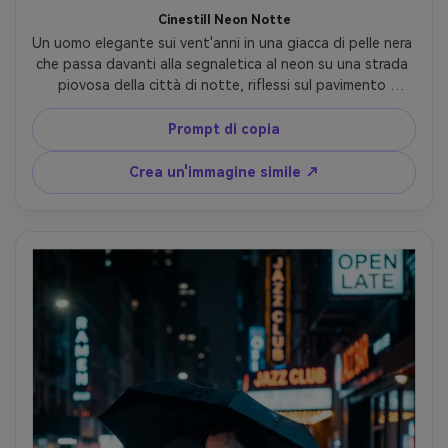
Cinestill Neon Notte
Un uomo elegante sui vent'anni in una giacca di pelle nera 
che passa davanti alla segnaletica al neon su una strada 
piovosa della città di notte, riflessi sul pavimento 
bagnato, look cinematografico Cinestill 800T con halation 
arancione-rosso intorno alle luci, visibile grano di pellicola 
Prompt di copia
da 35 mm, leggera sfocatura di movimento sullo sfondo, 
fresche ombre azzurre, scattato su Sony A7IV, 50 mm 
Crea un'immagine simile ↗
f/1.4, cornice a metà corpo a livello degli occhi, fotografia 
urbana ultra-realistica e lunatica-AR 4:5