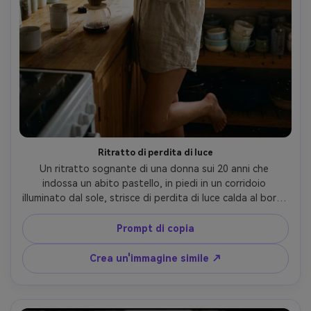
Ritratto di perdita di luce
Un ritratto sognante di una donna sui 20 anni che 
indossa un abito pastello, in piedi in un corridoio 
illuminato dal sole, strisce di perdita di luce calda al bordo 
della cornice, grana fine, neri sbiaditi, leggera foschia di 
film, highlights morbidi, scattato su Minolta X-700, 
Prompt di copia
obiettivo da 85 mm, sorriso delicato, umore romantico 
editoriale, trama realistica della pelle, look di film 
Crea un'immagine simile ↗
scansionato con polvere sottile- -ar 4:5