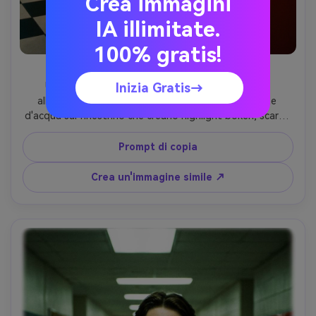
Crea immagini
IA illimitate.
100% gratis!
Rainy Car istantanea
Una donna sulla metà dei vent'anni fotografata 
Inizia Gratis→
all'interno di un'auto in una sera piovosa, goccioline 
d'acqua sul finestrino che creano highlight bokeh, scarsa 
luce umorosa, colori freschi colati con caldo bagliore del 
cruscotto, grana di pellicola visibile da 35 mm, leggera 
Prompt di copia
sottoesposizione, soffice declino di messa a fuoco, 
scattato su Olympus OM-1, 50 mm f/1.8, inquadratura 
Crea un'immagine simile ↗
ravvicinata, umore cinematografico malinconico- -ar 4:5