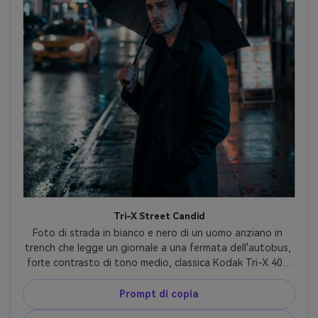
Tri-X Street Candid
Foto di strada in bianco e nero di un uomo anziano in 
trench che legge un giornale a una fermata dell'autobus, 
forte contrasto di tono medio, classica Kodak Tri-X 400 
vibe, grano di pellicola pronunciato, leggera morbidezza 
dell'obiettivo, espressione naturale e sincera, scattato su 
Prompt di copia
Leica M6, obiettivo da 35 mm, composizione 