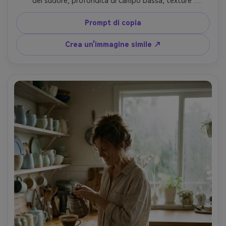
del sudore, profondità di campo bassa, texture 
cinematografica di film da 16 mm con granulazione 
organica e leggera sensazione di gate weave, caldi punti 
Prompt di copia
salienti e ombre profonde, halation morbida, girato come 
un film indipendente, obiettivo da 35 mm, illuminazione in 
Crea un'immagine simile ↗
studio bassa con un tasto morbido e luce del bordo, 
ultra-realistico ed emotivo-AR 4:5