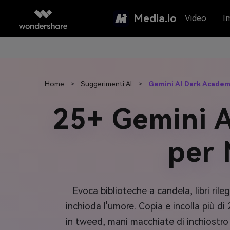
Media.io
Video
I
Home
>
Suggerimenti AI
>
Gemini AI Dark Acade
25+ Gemini 
per 
Evoca biblioteche a candela, libri rile
inchioda l'umore. Copia e incolla più di
in tweed, mani macchiate di inchiostro e