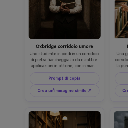
Oxbridge corridoio umore
Uno studente in piedi in un corridoio 
Una g
di pietra fiancheggiato da ritratti e 
corrido
applicazioni in ottone, con in mano 
la pun
un taccuino e una matita, 
spin
indossando un gilet su misura e una 
attr
Prompt di copia
camicia fresca, i capelli ben divisi, 
crean
uno sguardo intenso verso la 
in
Crea un'immagine simile ↗
Cr
fotocamera, scattato su Fujifilm GFX 
cam
100S con 80 mm, composizione 
sottil
centrata, drammatica illuminazione 
scat
bassa, ricchi toni marrone sepia, 
f/1.4,
grano fine, look editoriale 
tavol
fotorealistico, messa a fuoco nitida 
cremo