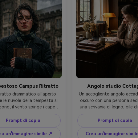
, classificazione del colore del 
film vintage- -ar 4:5
estoso Campus Ritratto
Angolo studio Cotta
tratto drammatico all'aperto 
Un accogliente angolo accad
 le nuvole della tempesta si 
oscuro con una persona sedu
gono, il vento spinge i capelli 
una scrivania di legno, pile di 
l viso, uno studente in un 
fiori essiccati in un piccolo v
o di lana scuro e una sciarpa 
tazza di tè, indossando un m
Prompt di copia
Prompt di copia
ri, afferra un libro al petto, 
cardigan e gonna a pieghe, so
io edificio in pietra sfocato 
gentile, scattato su Sony A7I
ea un'immagine simile ↗
Crea un'immagine simil