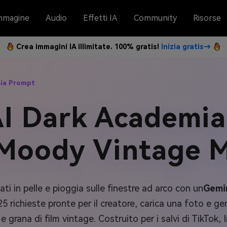
mmagine
Audio
Effetti IA
Community
Risorse
Crea immagini IA illimitate. 100% gratis!
Inizia gratis→
mia Prompt
AI Dark Academia
Moody Vintage 
gati in pelle e pioggia sulle finestre ad arco con un
Gemi
 25 richieste pronte per il creatore, carica una foto e ge
 grana di film vintage. Costruito per i salvi di TikTok,