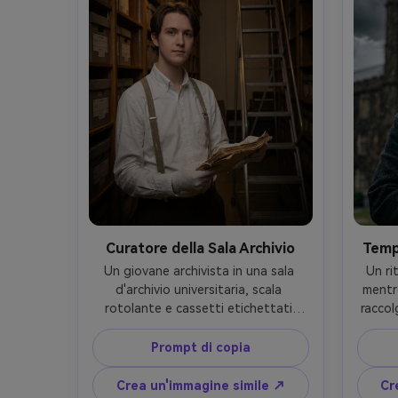
sugli occhi- -ar 4:5
capelli
Curatore della Sala Archivio
Temp
Un giovane archivista in una sala 
Un ri
d'archivio universitaria, scala 
mentre
rotolante e cassetti etichettati 
raccol
dietro, indossa una camicia bianca 
su
fresca con bretelle, tiene in mano un 
cappott
Prompt di copia
manoscritto fragile con cura, 
a quad
espressione neutra, scattato su 
vecch
Crea un'immagine simile ↗
Cr