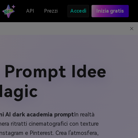
API
Prezzi
Accedi
Inizia gratis
 Prompt Idee
Magic
ni AI dark academia prompt
In realtà
nera ritratti cinematografici con texture
 Instagram e Pinterest. Crea l'atmosfera,