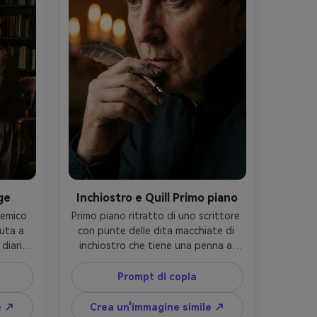
ge
Inchiostro e Quill Primo piano
emico 
Primo piano ritratto di uno scrittore 
ta a 
con punte delle dita macchiate di 
diari, 
inchiostro che tiene una penna a 
aso, 
penna vicino alle labbra, fiamma di 
orbido 
candela bokeh dietro, indossa una 
Prompt di copia
rriso 
camicia scura a collo alto, occhi 
V con 
intensi e pensierosi, scattato su 
e ↗
Crea un'immagine simile ↗