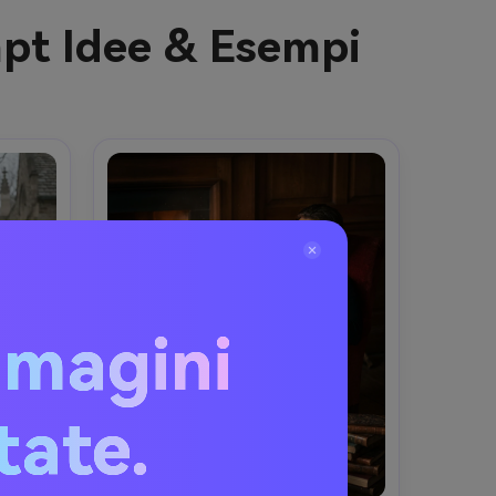
mpt Idee & Esempi
mmagini
itate.