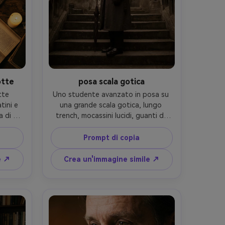
otte
posa scala gotica
te 
Uno studente avanzato in posa su 
tini e 
una grande scala gotica, lungo 
 di 
trench, mocassini lucidi, guanti di 
o di 
pelle, con un ombrello chiuso al loro 
 nero 
fianco, sculture in pietra e vetrate 
Prompt di copia
ne a 
dietro, scattato su Sony A1 con 
stanca 
85mm f/1.8, ritratto del corpo intero 
e ↗
Crea un'immagine simile ↗
Canon 
da un angolo leggermente basso, 
ngolo 
luce nuvolosa, contrasto 
 con 
cinematografico, graduazione 
ndela, 
monocromo-marrone attenuata, 
cola, 
trame realistiche-AR 4:5
r 4:5