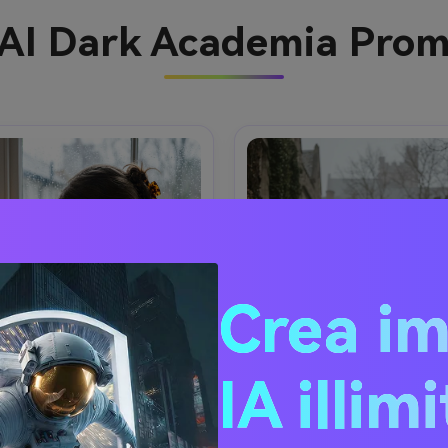
i AI Dark Academia Pro
Crea i
IA illim