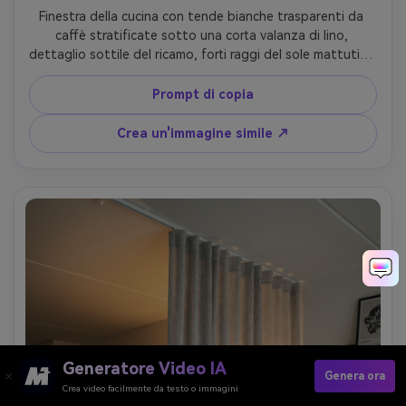
Finestra della cucina con tende bianche trasparenti da 
caffè stratificate sotto una corta valanza di lino, 
dettaglio sottile del ricamo, forti raggi del sole mattutino 
che creano linee di ombra nitide, tagliere in legno e erbe 
sul davanzale, Canon R6 Mark II, 35mm, f/3.2, realismo di 
Prompt di copia
interni stile di vita, cuciture ultra-realistiche e texture del 
tessuto- -ar 4:5
Crea un'immagine simile ↗
Generatore Video IA
Genera ora
Crea video facilmente da testo o immagini