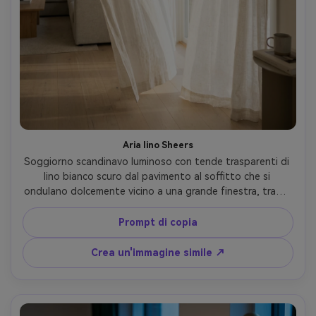
Aria lino Sheers
Soggiorno scandinavo luminoso con tende trasparenti di 
lino bianco scuro dal pavimento al soffitto che si 
ondulano dolcemente vicino a una grande finestra, trama 
sottile visibile nella tessitura, asta tenda nera minimalista 
montata alta e ampia, calda luce della finestra del 
Prompt di copia
mattino, ombre naturali sulle pieghe del tessuto, 
pavimento in rovere pulito e divano neutro sullo sfondo, 
Crea un'immagine simile ↗
scattato su Sony A7IV, obiettivo 35 mm, f/2.8, fotografia 
editoriale di interni, dettaglio del tessuto ultra-realistico, 
alta risoluzione-AR 4:5