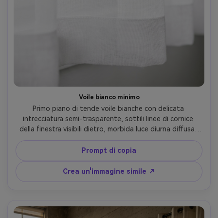
Voile bianco minimo
Primo piano di tende voile bianche con delicata 
intrecciatura semi-trasparente, sottili linee di cornice 
della finestra visibili dietro, morbida luce diurna diffusa, 
alta esposizione chiave, focalizzazione nitida sulle fibre di 
tessuto e cuciture dell'orlo, Fujifilm X-T5, 56mm, f/2.0, 
Prompt di copia
dettaglio macro-simile, fotorealistico, estetica moderna 
pulita- -ar 4:5
Crea un'immagine simile ↗