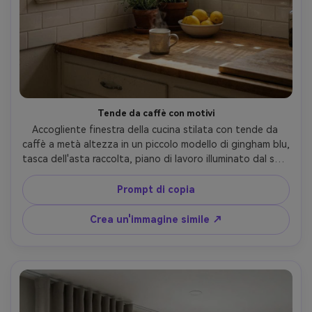
Tende da caffè con motivi
Accogliente finestra della cucina stilata con tende da 
caffè a metà altezza in un piccolo modello di gingham blu, 
tasca dell'asta raccolta, piano di lavoro illuminato dal sole 
con una tazza e limoni, luce brillante di mezzogiorno che 
lancia delicate ombre simili a griglia, backsplash bianco 
Prompt di copia
della piastrella della metropolitana, fotografato su 
Fujifilm GFX100, 45mm, f/3.5, caldo stile di vita atmosfera 
Crea un'immagine simile ↗
interna, tessuto fotorealistico e cuciture- -ar 4:5