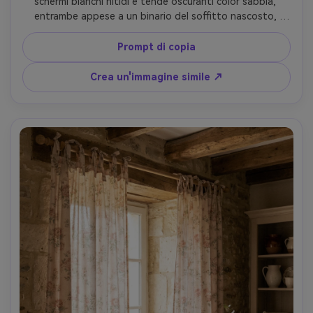
schermi bianchi nitidi e tende oscuranti color sabbia, 
entrambe appese a un binario del soffitto nascosto, 
pieghe simmetriche, morbida luce dell'alba con foschia 
sottile, tavolozza di lusso neutra, scattata su Hasselblad 
Prompt di copia
X2D, 40mm, f/3.2, cornice architettonica per interni, 
pieghe fotorealistiche e cuciture sui bordi-AR 4:5
Crea un'immagine simile ↗