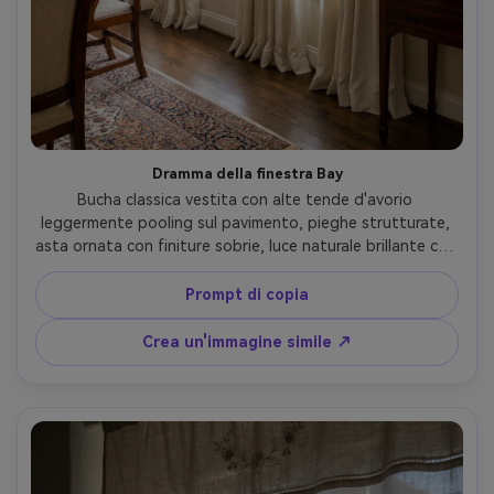
Dramma della finestra Bay
Bucha classica vestita con alte tende d'avorio 
leggermente pooling sul pavimento, pieghe strutturate, 
asta ornata con finiture sobrie, luce naturale brillante con 
ombre morbide lungo ogni piegatura, arredamento 
tradizionale del soggiorno, scattato su Nikon Z7 II, 24mm, 
Prompt di copia
f/4, ampia composizione interna, peso del tessuto 
fotorealistico e pooling del pavimento- -ar 4:5
Crea un'immagine simile ↗