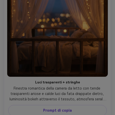
Luci trasparenti + stringhe
Finestra romantica della camera da letto con tende 
trasparenti ariose e calde luci da fata drappate dietro, 
luminosità bokeh attraverso il tessuto, atmosfera serale 
morbida, biancheria da letto accogliente sfocata sullo 
sfondo, scattato su Sony A7S III, 85mm, f/1.4, profondità 
Prompt di copia