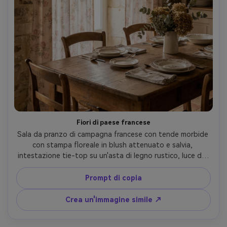
Fiori di paese francese
Sala da pranzo di campagna francese con tende morbide 
con stampa floreale in blush attenuato e salvia, 
intestazione tie-top su un'asta di legno rustico, luce del 
giorno delicata con toni caldi, allestimento del tavolo 
vintage e fiori essiccati sullo sfondo, scattato su Canon 
Prompt di copia
R5, 35mm, f/2.8, accogliente umore editoriale, texture di 
cotone fotorealistico e pieghe naturali- -ar 4:5
Crea un'immagine simile ↗