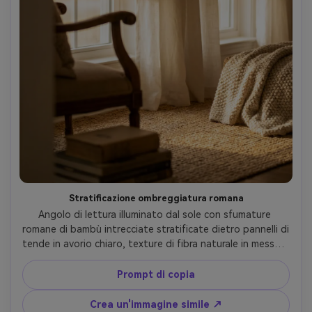
Stratificazione ombreggiatura romana
Angolo di lettura illuminato dal sole con sfumature 
romane di bambù intrecciate stratificate dietro pannelli di 
tende in avorio chiaro, texture di fibra naturale in messa a 
fuoco nitida, morbida luce pomeridiana che crea 
highlights caldi, piccola poltrona e pila di libri 
Prompt di copia
leggermente sfocati, scattati su Canon R6, 85mm, f/1.8, 
inquadratura ravvicinata su trattamenti per finestre, 
Crea un'immagine simile ↗