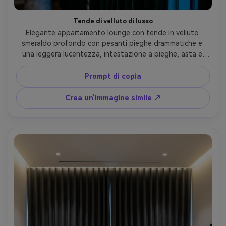
Tende di velluto di lusso
Elegante appartamento lounge con tende in velluto 
smeraldo profondo con pesanti pieghe drammatiche e 
una leggera lucentezza, intestazione a pieghe, asta e 
finiture in ottone spazzolato, luce serale della lampada 
ambientale più riempimento fresco della finestra, ricco 
Prompt di copia
contrasto e umore cinematografico, tavolino in marmo e 
opere d'arte moderne sfocate dietro, Canon R5, 50mm, 
Crea un'immagine simile ↗
f/2.0, profondità di campo bassa, highlights e ombre 
tessili fotorealistiche-AR 4:5