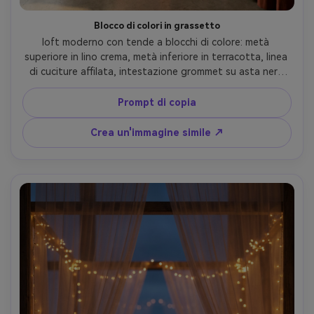
Blocco di colori in grassetto
loft moderno con tende a blocchi di colore: metà 
superiore in lino crema, metà inferiore in terracotta, linea 
di cuciture affilata, intestazione grommet su asta nera 
opaca, luce tardo pomeriggio con ombre calde, parete in 
cemento e mobili minimali, Canon R3, 35mm, f/2.8, scatto 
Prompt di copia
editoriale di interni, contrasto tessile ultra-realistico e 
cuciture- -ar 4:5
Crea un'immagine simile ↗