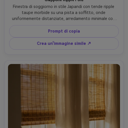
Finestra di soggiorno in stile Japandi con tende ripple 
taupe morbide su una pista a soffitto, onde 
uniformemente distanziate, arredamento minimale con 
una panca in legno bassa e vaso in pietra, luce diffusa 
della finestra coperto per toni calmi, grana sottile e 
Prompt di copia
drappo in tessuto realistico, Leica SL2, 35mm, f/4, 
composizione pulita, look editoriale interno premium- -ar 
Crea un'immagine simile ↗
4:5