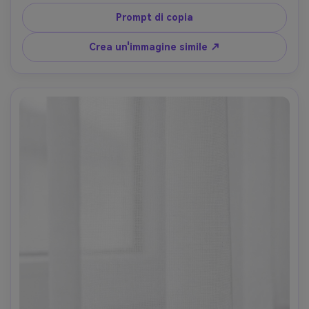
mattutina che crea un bagliore allegro, giocattoli e 
libreria in sfondo, scattato su Sony A7IV, 24mm, f/3.5, 
Prompt di copia
fotografia pulita di stile di vita di famiglia, tessuto 
fotorealistico trama e cuciture- -ar 4:5
Crea un'immagine simile ↗