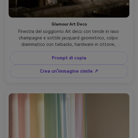
Glamour Art Deco
Finestra del soggiorno Art deco con tende in raso 
champagne e sottile jacquard geometrico, colpo 
drammatico con tiebacks, hardware in ottone, 
illuminazione umorosa in stile studio con forti punti 
salienti sul tessuto, pareti scure e accenti a specchio 
Prompt di copia
leggermente sfocati, Nikon Z9, 50 mm, f/1.8, cornice per 
ritratti interni cinematografici, lucentezza e drappa ultra-
Crea un'immagine simile ↗
realistiche-AR 4:5