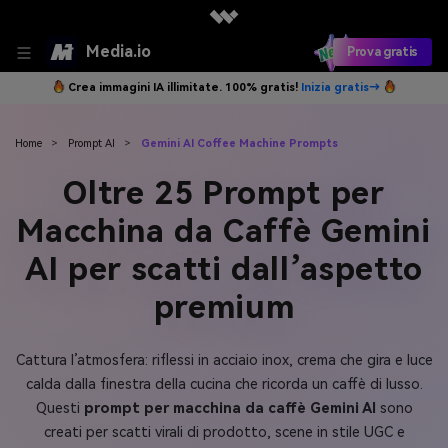
Media.io
Prova gratis
Crea immagini IA illimitate. 100% gratis!
Inizia gratis→
Home
>
Prompt AI
>
Gemini AI Coffee Machine Prompts
Oltre 25 Prompt per
Macchina da Caffè Gemini
AI per scatti dall’aspetto
premium
Cattura l’atmosfera: riflessi in acciaio inox, crema che gira e luce
calda dalla finestra della cucina che ricorda un caffè di lusso.
Questi
prompt per macchina da caffè Gemini AI
sono
creati per scatti virali di prodotto, scene in stile UGC e