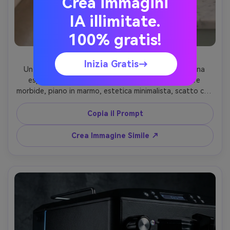
Crea immagini
IA illimitate.
100% gratis!
Svelamento Latte Art
Inizia Gratis→
Un latte con latte art a cuore davanti a una macchina 
espresos moderna, calda luce dalla finestra, ombre 
morbide, piano in marmo, estetica minimalista, scatto con 
Sony A7C, 35mm, f/2, color grading pastello pulito, 
fotorealistico --ar 4:5
Copia il Prompt
Crea Immagine Simile ↗