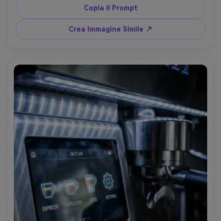
Sony A7S III, 50mm, f/1.8, chiarezza in poca luce, 
Copia il Prompt
fotorealistico --ar 4:5
Crea Immagine Simile ↗