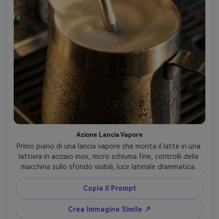
Azione Lancia Vapore
Primo piano di una lancia vapore che monta il latte in una 
lattiera in acciaio inox, micro schiuma fine, controlli della 
macchina sullo sfondo visibili, luce laterale drammatica, 
condensa e riflessi realistici, scatto con Nikon Z8, 85mm, 
f/2, fotografia editoriale di bevande, fotorealistico --ar 
Copia il Prompt
4:5
Crea Immagine Simile ↗