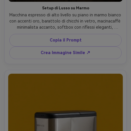
Setup di Lusso su Marmo
Macchina espresso di alto livello su piano in marmo bianco 
con accenti oro, barattolo di chicchi in vetro, macinacaffè 
minimalista accanto, softbox con riflessi eleganti, 
estetica home barista premium, scatto con Canon EOS 
R5, 70mm, f/5.6, fotorealistico --ar 4:5
Copia il Prompt
Crea Immagine Simile ↗