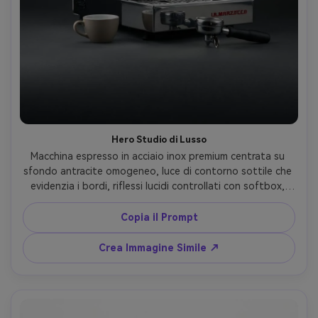
Hero Studio di Lusso
Macchina espresso in acciaio inox premium centrata su 
sfondo antracite omogeneo, luce di contorno sottile che 
evidenzia i bordi, riflessi lucidi controllati con softbox, 
pochi oggetti di scena, scatto hero di prodotto di alto 
livello, scattata con Sony A7R IV, obiettivo 85 mm, f/8, 
Copia il Prompt
dettagli ultra nitidi, color grading commerciale pulito, 
fotorealistico --ar 4:5
Crea Immagine Simile ↗