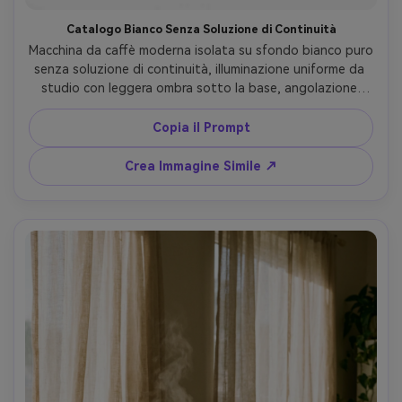
Catalogo Bianco Senza Soluzione di Continuità
Macchina da caffè moderna isolata su sfondo bianco puro 
senza soluzione di continuità, illuminazione uniforme da 
studio con leggera ombra sotto la base, angolazione 
frontale di tre quarti, perfetta simmetria e linee pulite, 
qualità catalogo e-commerce, Canon EOS R5, 50mm, f/11, 
Copia il Prompt
alta risoluzione, fotorealistico --ar 4:5
Crea Immagine Simile ↗