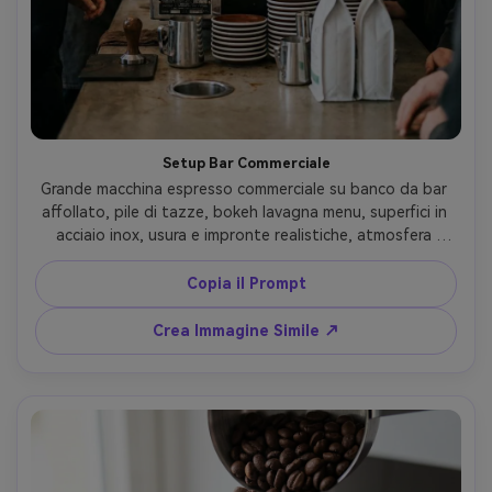
Setup Bar Commerciale
Grande macchina espresso commerciale su banco da bar 
affollato, pile di tazze, bokeh lavagna menu, superfici in 
acciaio inox, usura e impronte realistiche, atmosfera 
energica, scatto con Sony A7IV, 35mm, f/2, stile 
documentaristico, fotorealistico, luce cinematografica 
Copia il Prompt
morbida --ar 4:5
Crea Immagine Simile ↗