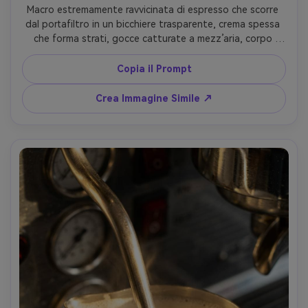
Macro estremamente ravvicinata di espresso che scorre 
dal portafiltro in un bicchiere trasparente, crema spessa 
che forma strati, gocce catturate a mezz’aria, corpo 
macchina da caffè sfocato sullo sfondo, aspetto macro 
ad alta velocità, Canon 5D Mark IV, 100mm macro, f/4, 
Copia il Prompt
texture nitida, fotorealistico, luce cinematografica 
soffusa --ar 4:5
Crea Immagine Simile ↗