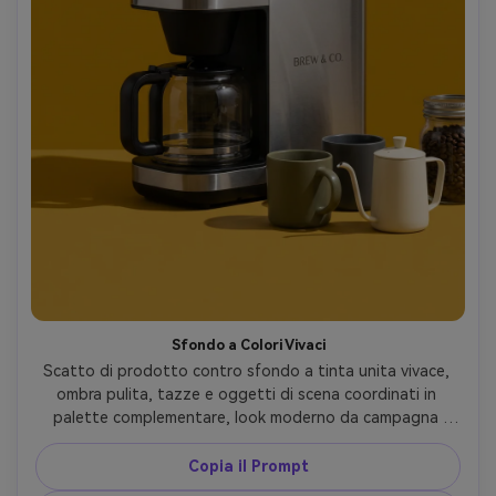
Sfondo a Colori Vivaci
Scatto di prodotto contro sfondo a tinta unita vivace, 
ombra pulita, tazze e oggetti di scena coordinati in 
palette complementare, look moderno da campagna 
brand, scatto con Sony A7R V, 55mm, f/9, bordi nitidi, 
colore vibrante ma realistico, fotorealistico, luce 
Copia il Prompt
cinematografica morbida --ar 4:5