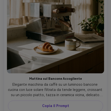
Mattina sul Bancone Accogliente
Elegante macchina da caffè su un luminoso bancone 
cucina con luce solare filtrata da tende leggere, croissant 
su un piccolo piatto, tazza in ceramica vicina, delicato 
vapore nell’aria, scena lifestyle calda e invitante, scattata 
con Fujifilm X-T5, 35mm, f/2.8, toni naturali simili a 
Copia il Prompt
pellicola, fotorealistico --ar 4:5