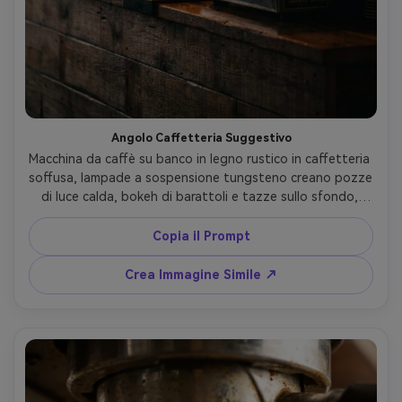
Angolo Caffetteria Suggestivo
Macchina da caffè su banco in legno rustico in caffetteria 
soffusa, lampade a sospensione tungsteno creano pozze 
di luce calda, bokeh di barattoli e tazze sullo sfondo, 
ombre cinematografiche, vapore d’atmosfera, scatto con 
Sony A7IV, 50mm, f/1.8, profondità di campo ridotta, 
Copia il Prompt
contrasto ricco, fotorealistico --ar 4:5
Crea Immagine Simile ↗