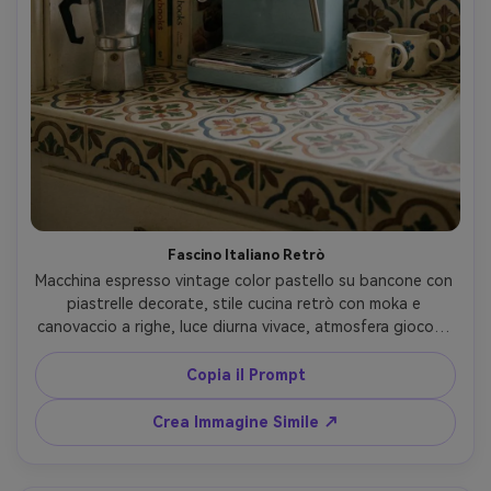
Fascino Italiano Retrò
Macchina espresso vintage color pastello su bancone con 
piastrelle decorate, stile cucina retrò con moka e 
canovaccio a righe, luce diurna vivace, atmosfera giocosa 
e nostalgica, scatto con Fujifilm X100V, 23mm, f/2.8, grana 
delicata, fotorealistico --ar 4:5
Copia il Prompt
Crea Immagine Simile ↗