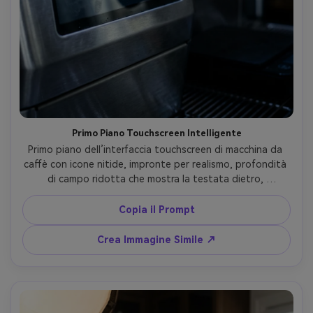
Primo Piano Touchscreen Intelligente
Primo piano dell’interfaccia touchscreen di macchina da 
caffè con icone nitide, impronte per realismo, profondità 
di campo ridotta che mostra la testata dietro, 
illuminazione moderna fredda, scatto con Nikon Z7 II, 
105mm, f/3.2, micro-contrasto definito, fotorealistico --
Copia il Prompt
ar 4:5
Crea Immagine Simile ↗