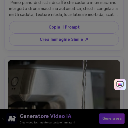
Primo piano di chicchi di caffè che cadono in un macinino 
integrato di una macchina automatica, chicchi congelati a 
metà caduta, texture nitida, luce laterale morbida, scatto 
con Canon EOS R3, 100mm, f/4, alto dettaglio, 
fotorealistico --ar 4:5
Copia il Prompt
Crea Immagine Simile ↗
Generatore Video IA
Genera ora
Crea video facilmente da testo o immagini