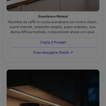
Scandinavo Minimal
Macchina da caffè in cucina scandinava con rovere chiaro, 
pareti bianche, ceramiche semplici, piano ordinato, luce 
diurna diffusa morbida, composizione ariosa con spazi 
negativi, scatto con Canon EOS R6, 35mm, f/4, toni neutri 
puliti, fotorealistico --ar 4:5
Copia il Prompt
Crea Immagine Simile ↗