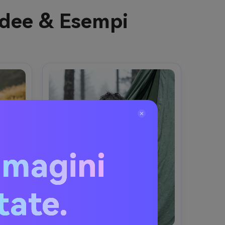
Idee & Esempi
mmagini
itate.