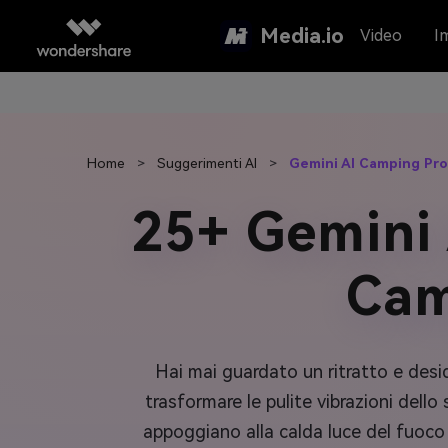
Media.io
Video
I
Home
>
Suggerimenti AI
>
Gemini AI Camping Pr
25+ Gemini
Cam
Hai mai guardato un ritratto e des
trasformare le pulite vibrazioni dell
appoggiano alla calda luce del fuoco 