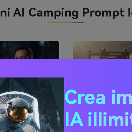
ini AI Camping Prompt 
Crea i
IA illim