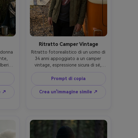
Ritratto Camper Vintage
 donna 
Ritratto fotorealistico di un uomo di 
te, 
34 anni appoggiato a un camper 
beri, 
vintage, espressione sicura di sé, 
ccio 
indossando una maglietta sbiadita, 
im e 
giacca verde e occhiali da sole da 
Prompt di copia
ella 
aviatore, campeggio in ghiaia con 
hiata 
luci a stringa e tavolo pieghevole, 
e ↗
Crea un'immagine simile ↗
ie 
luce calda del sole nel tardo 
a 
pomeriggio con riempimento 
70mm 
morbido rimbalzo, Sony A7R V, 50mm 
, 
f/1.4, cornice a metà corpo, 
ore 
leggermente basso angolo, umore 
pelli 
nostalgico di viaggio su strada, 
lta 
struttura realistica della pelle, 