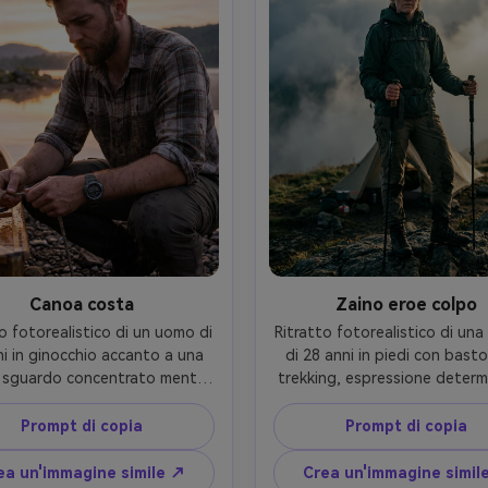
tico, alta risoluzione, messa a 
risoluzione, dettagli nitidi- 
o nitida sugli occhi- -ar 4:5
Canoa costa
Zaino eroe colpo
o fotorealistico di un uomo di 
Ritratto fotorealistico di una
i in ginocchio accanto a una 
di 28 anni in piedi con basto
 sguardo concentrato mentre 
trekking, espressione determi
a una corda, indossando una 
indossando una giacca tecni
micia a quadri a maniche 
pantaloni da trail e uno za
Prompt di copia
Prompt di copia
late e orologio impermeabile, 
compatto, campeggio misty 
gio roccioso sulla costa con 
con nuvole che rotolano die
ea un'immagine simile ↗
Crea un'immagine simil