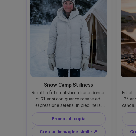
del profilo laterale delicato, umore 
realis
sognante pieno di stupore, dettagli 
fuoc
realistici sulla pelle e sui capelli, 
stelle nitide, alta risoluzione, 
cinematografico verde e ambra 
grado- -ar 4:5
Snow Camp Stillness
Ritratto fotorealistico di una donna 
Ritratt
di 31 anni con guance rosate ed 
25 ann
espressione serena, in piedi nella 
canoa,
neve accanto a una tenda invernale, 
legav
indossando un piumino bianco, 
ca
Prompt di copia
guanti isolati e una fascia a maglia, 
arroto
campeggio alpino con fiocchi di neve 
campeg
Crea un'immagine simile ↗
Cr