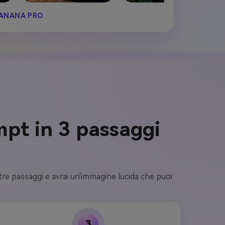
ANANA PRO
.
pt in 3 passaggi
 tre passaggi e avrai un'immagine lucida che puoi
3