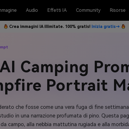
mmagine
Audio
Effetti IA
Community
Risorse
Crea immagini IA illimitate. 100% gratis!
Inizia gratis→
ompt
 AI Camping Prom
pfire Portrait M
iderato che fosse come una vera fuga di fine settimana
o studio in una narrazione profumata di pino. Questa pag
da campo, alla nebbia mattutina rugiada e alla morbida 