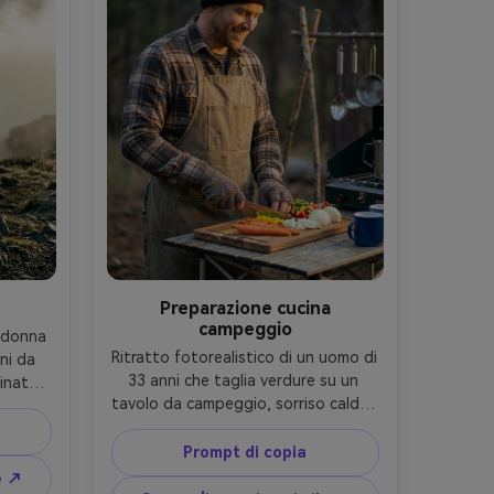
-ar 4:5
highlights puliti, alta risoluzione, 
messa a fuoco nitida, grana sottile 
del film-AR 4:5
Preparazione cucina
campeggio
 donna 
Ritratto fotorealistico di un uomo di 
ni da 
33 anni che taglia verdure su un 
nata, 
tavolo da campeggio, sorriso caldo, 
ca, 
indossa un berretto nero, grembiule 
ino 
sopra flanella e guanti senza dita, 
ridge 
Prompt di copia
configurazione della cucina del 
tro, 
e ↗