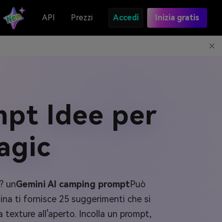
API
Prezzi
Accedi
Inizia gratis
pt Idee per
agic
? un
Gemini AI camping prompt
Può
ina ti fornisce 25 suggerimenti che si
texture all'aperto. Incolla un prompt,