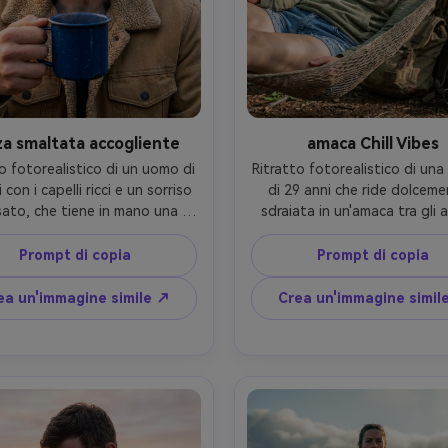
za smaltata accogliente
amaca Chill Vibes
o fotorealistico di un uomo di 
Ritratto fotorealistico di una
 con i capelli ricci e un sorriso 
di 29 anni che ride dolcemen
ssato, che tiene in mano una 
sdraiata in un'amaca tra gli al
 smaltata con il vapore che 
indossa una felpa con cappu
, indossa una giacca sherpa 
leggera, pantaloncini di den
Prompt di copia
Prompt di copia
bronzata e un berretto, 
trucco minimale, campeggio n
gio sul lago con acqua ferma 
foresta con luce solare macc
ea un'immagine simile ↗
Crea un'immagine simil
lessi di pino, luce morbida al 
attraverso le foglie, macch
no presto con nebbia mite, 
morbide di luce e ombra 
 EOS R6 Mark II, 85mm f/1.8, 
mezzogiorno, Nikon D850, 
to ravvicinato con la tazza in 
f/2.8, cornice a tre quarti
 piano, profondità di campo 
composizione diagonale, um
 umore caldo e confortante, 
estivo spensierato, pelle e ca
 naturale della pelle e vapore 
realistici, ombre naturali, a