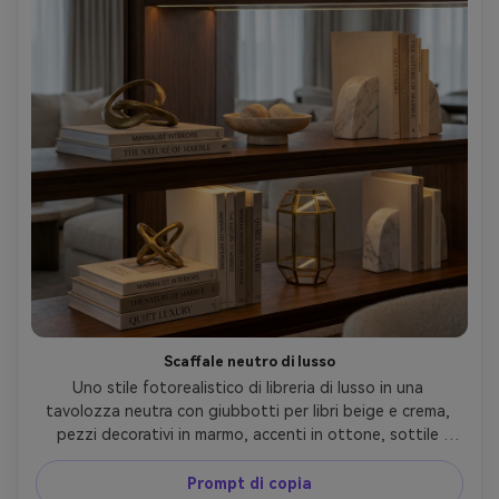
Scaffale neutro di lusso
Uno stile fotorealistico di libreria di lusso in una 
tavolozza neutra con giubbotti per libri beige e crema, 
pezzi decorativi in marmo, accenti in ottone, sottile 
illuminazione spot, atmosfera attico di fascia alta, 
scattato su Canon R5 85mm f/2.0, cornice media chiusa, 
Prompt di copia