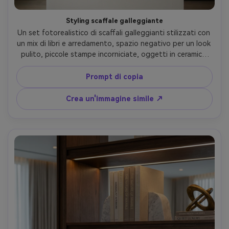
Styling scaffale galleggiante
Un set fotorealistico di scaffali galleggianti stilizzati con 
un mix di libri e arredamento, spazio negativo per un look 
pulito, piccole stampe incorniciate, oggetti in ceramica 
opaca, morbida luce diurna, sfondo moderno 
dell'appartamento, scattato su Fujifilm X-T5 33mm f/1.4, 
Prompt di copia
cornice dritta, bordi nitidi, ombre naturali, estetica 
minimale- -ar 4:5
Crea un'immagine simile ↗