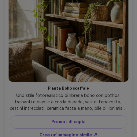
Pianta Boho scaffale
Uno stile fotorealistico di libreria boho con pothos 
trainanti e piante a corda di perle, vasi di terracotta, 
cestini intrecciati, ceramica fatta a mano, pile di libri misti, 
stanza illuminata dal sole con luce macchiata, scattato su 
Sony A7R V 35mm f/2.0, composizione naturale e sincera, 
Prompt di copia
verdi vibranti, trame realistiche, fotografia di interni di 
stile di vita- -ar 4:5
Crea un'immagine simile ↗