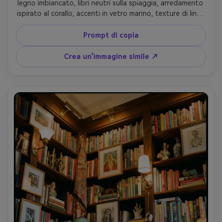
legno imbiancato, libri neutri sulla spiaggia, arredamento 
ispirato al corallo, accenti in vetro marino, texture di lino, 
luce diurna luminosa e ariosa, tavolozza di colori blu e 
sabbia morbida, scattata su Canon R5 50mm f/2.2, 
Prompt di copia
composizione pulita, riflessi delicati, foto interna di 
qualità rivista-AR 4:5
Crea un'immagine simile ↗