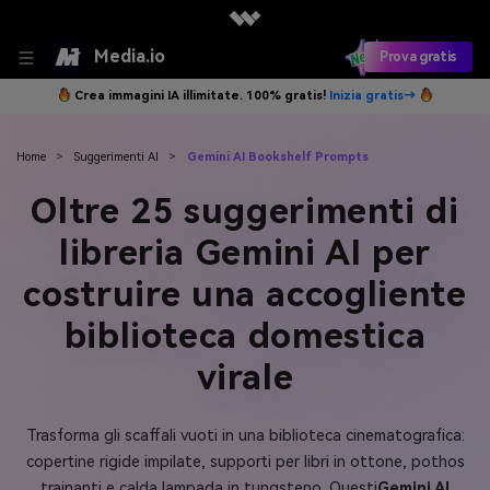
Media.io
Prova gratis
Crea immagini IA illimitate. 100% gratis!
Inizia gratis→
Home
>
Suggerimenti AI
>
Gemini AI Bookshelf Prompts
Oltre 25 suggerimenti di
libreria Gemini AI per
costruire una accogliente
biblioteca domestica
virale
Trasforma gli scaffali vuoti in una biblioteca cinematografica:
copertine rigide impilate, supporti per libri in ottone, pothos
trainanti e calda lampada in tungsteno. Questi
Gemini AI