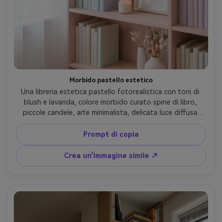
Morbido pastello estetico
Una libreria estetica pastello fotorealistica con toni di 
blush e lavanda, colore morbido curato spine di libro, 
piccole candele, arte minimalista, delicata luce diffusa 
della finestra, umore arioso sognante, scattato su Sony 
A7R V 50mm f/1.8, composizione pulita centrata, 
Prompt di copia
contrasto morbido, dettaglio realistico-AR 4:5
Crea un'immagine simile ↗