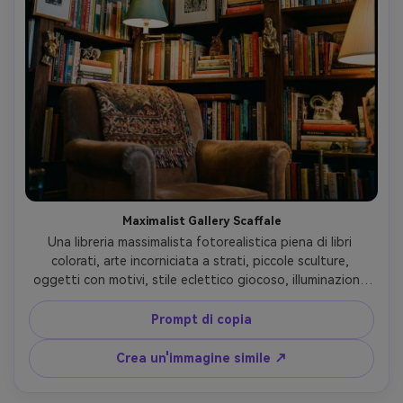
Maximalist Gallery Scaffale
Una libreria massimalista fotorealistica piena di libri 
colorati, arte incorniciata a strati, piccole sculture, 
oggetti con motivi, stile eclettico giocoso, illuminazione 
drammatica ma accogliente, scattato su Sony A7IV 35mm 
f/1.8, angolo dinamico, alto dettaglio, gradazione audace 
Prompt di copia
dei colori, decorazione editoriale per la casa estetica- -ar 
4:5
Crea un'immagine simile ↗