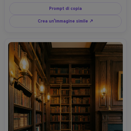
atmosfera moderna della sala da gioco, scattata su Sony 
A7S III 50mm f/1.8, messa a fuoco nitida sulle spine, 
Prompt di copia
ambiente colorato al neon, alto contrasto, composizione 
pulita-AR 4:5
Crea un'immagine simile ↗