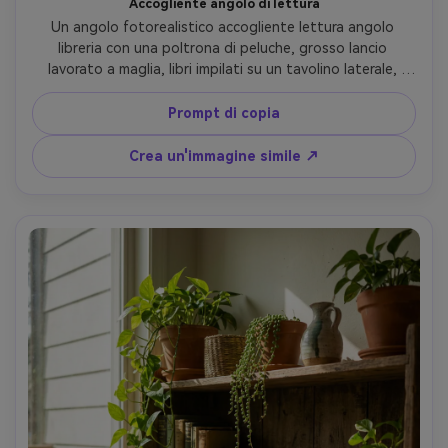
Accogliente angolo di lettura
Un angolo fotorealistico accogliente lettura angolo 
libreria con una poltrona di peluche, grosso lancio 
lavorato a maglia, libri impilati su un tavolino laterale, 
calda lampada da terra, sottili luci da fata lungo lo 
scaffale, morbido bagliore ambiente, invitante umore 
Prompt di copia
hygge, scattato su Canon EOS R6 35mm f/1.8, angolo di 
tre quarti, profondità di campo bassa, ombre realistiche, 
Crea un'immagine simile ↗
bokeh cremoso- -ar 4:5