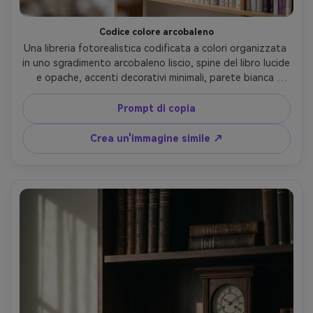
Codice colore arcobaleno
Una libreria fotorealistica codificata a colori organizzata 
in uno sgradimento arcobaleno liscio, spine del libro lucide 
e opache, accenti decorativi minimali, parete bianca 
pulita, luce diurna indiretta luminosa, stile di fascia alta 
come un post virale di Bookstagram, scattato su Sony 
Prompt di copia
A7IV 50mm f/2.0, cornice centrata, messa a fuoco nitida, 
bokeh sottile, texture realistiche e highlights naturali-AR 
Crea un'immagine simile ↗
4:5