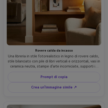
Rovere calda da incasso
Una libreria in stile fotorealistico in legno di rovere caldo, 
stile bilanciato con pile di libri verticali e orizzontali, vasi in 
ceramica neutra, stampe d'arte incorniciate, supporti in 
ottone sottili, morbido bagliore della lampada di 
tungsteno, accogliente sfondo del soggiorno, scattato 
Prompt di copia
su Canon R5 35mm obiettivo f/2.2, composizione diretta, 
dettagli nitidi, ombre naturali, fotografia editoriale di 
Crea un'immagine simile ↗
interni, classificazione del colore del film caldo, morbida 
illuminazione cinematografica-AR 4:5