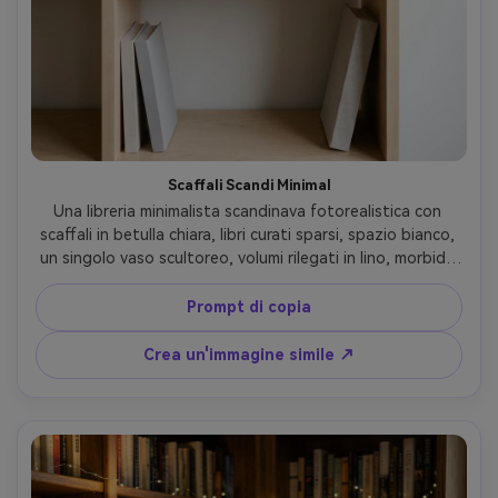
Scaffali Scandi Minimal
Una libreria minimalista scandinava fotorealistica con 
scaffali in betulla chiara, libri curati sparsi, spazio bianco, 
un singolo vaso scultoreo, volumi rilegati in lino, morbida 
luce diurna coperto, atmosfera pulita e moderna 
dell'appartamento, scattato su Fujifilm GFX100 45mm 
Prompt di copia
f/2.8, cornice dritta, tavolozza di colori neutri, linee 
nitide, editoriale interno di fascia alta- -ar 4:5
Crea un'immagine simile ↗