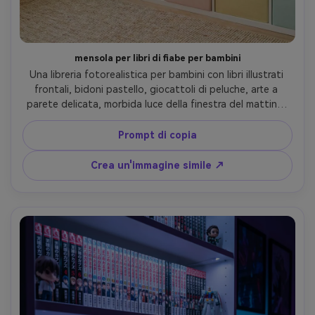
mensola per libri di fiabe per bambini
Una libreria fotorealistica per bambini con libri illustrati 
frontali, bidoni pastello, giocattoli di peluche, arte a 
parete delicata, morbida luce della finestra del mattino, 
organizzazione ordinata e giocosa, scattata su Canon 
EOS R6 35mm f/2.0, cornice a livello degli occhi, allegra 
Prompt di copia
tavolozza di colori, trame realistiche, fotografia pulita di 
stile di vita di famiglia- -ar 4:5
Crea un'immagine simile ↗