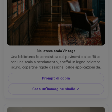
Biblioteca scala Vintage
Una biblioteca fotorealistica dal pavimento al soffitto 
con una scala a rotolamento, scaffali in legno colorato 
scuro, copertine rigide classiche, calde applicazioni da 
parete, lussuosa atmosfera del vecchio mondo, scattata 
su Nikon Z8 24mm f/2.0, ampia cornice verticale, 
Prompt di copia
composizione simmetrica, venatura dettagliata del legno, 
toni caldi cinematografici- -ar 4:5
Crea un'immagine simile ↗