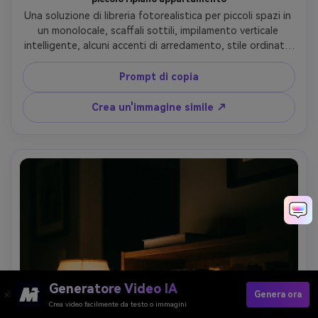
Una soluzione di libreria fotorealistica per piccoli spazi in 
un monolocale, scaffali sottili, impilamento verticale 
intelligente, alcuni accenti di arredamento, stile ordinato 
e pratico, luce naturale brillante, scattato su Nikon Z6 II 
28mm f/2.8, prospettiva leggermente ampia, profondità 
Prompt di copia
della stanza realistica, classificazione dei colori pulita-AR 
4:5
Crea un'immagine simile ↗
Generatore Video IA
Genera ora
Crea video facilmente da testo o immagini